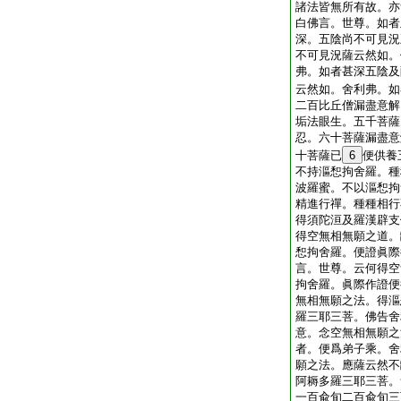
諸法皆無所有故。亦
白佛言。世尊。如者
深。五陰尚不可見況
不可見況薩云然如。
弗。如者甚深五陰及
云然如。舍利弗。如
二百比丘僧漏盡意解
垢法眼生。五千菩薩
忍。六十菩薩漏盡意
十菩薩已
6
便供養
不持漚惒拘舍羅。種
波羅蜜。不以漚惒拘
精進行禪。種種相行
得須陀洹及羅漢辟支
得空無相無願之道。
惒拘舍羅。便證眞際
言。世尊。云何得空
拘舍羅。眞際作證便
無相無願之法。得漚
羅三耶三菩。佛告舍
意。念空無相無願之
者。便爲弟子乘。舍
願之法。應薩云然不
阿耨多羅三耶三菩。
一百兪旬二百兪旬三