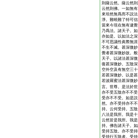
則薩云然。薩云然則
云然則佛。一如無有
來坦然無爲而不説法
淨。難曉難了特可信
當來今現在無有逮覺
乃爲法。諸天子。如
亦如是。以如法之深
不可思議性眞際無涯
不生不滅。甚深微妙
覺者甚深微妙故。般
天子。以諸法甚深微
復甚深微妙。五陰深
空外空及有無空三十
若甚深微妙。以是甚
若波羅蜜法甚深微妙
言。世尊。是法於世
亦不受五陰亦不不受
受亦不不受。如是説
然。亦不受持亦不不
持。云何受持。五陰
八法是我所。我是十
云然皆是我所。我是
持。佛告諸天子。如
受持五陰。亦不受持
受持行五陰者。受持