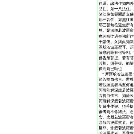
往還。諸法住如内外
品住。如十八法住。
諸法住如聲聞辟支佛
耶三菩住。亦無往還
耶三菩無往還無所有
尊。是深般若波羅蜜
摩訶薩從過去佛所作
千諸佛。久與眞知識
深般若波羅蜜耳。須
薩摩訶薩有何等相。
佛告須菩提。若有菩
其相。須菩提。能解
像則爲已斷也
＊摩訶般若波羅蜜
須菩提白佛言。世尊
若波羅蜜者爲至何趣
訶薩能解深般若波羅
菩提白佛言。如薩云
訶薩解深般若波羅蜜
切衆生作導。須菩提
蜜者爲不念諸法。念
念。念般若波羅蜜者
念般若波羅蜜者。何
世尊。念般若波羅蜜
若波羅蜜者。吾我衆