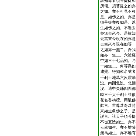
故知尊者須菩提從如
所壞。須菩提之如亦
之如。亦不可見不可
是。如佛之如。亦是
須菩提亦復如是。以
生如佛之如。不過去
亦無去來今。是故知
去當來今現在如亦是
去當來今現在如等一
之如亦一無二。吾我
如亦一無二。六波羅
空如三十七品如。乃
一如無二。何等爲如
逮覺。得如來名號者
千刹土地爲六反震動
沒。南踊北沒。北踊
沒。適中央踊四面都
時三千大千刹土諸欲
花名香栴檀。用散佛
歎言。世尊甚奇甚特
來如生眞佛之子。是
説言。諸天子須菩提
不從五陰如生。亦不
云然如生。亦不離薩
無爲如生。亦不離有