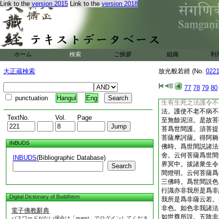
爲世間舍。爲世間趣
Link to the
version 2015
Link to the
version 2018
菩。須菩提。云何菩
羅三耶三
6
菩。度
坦然泥洹。以是故爲
三菩。云何菩薩欲安
訶薩。諸有衆生有苦
ホーム
検索
ご挨拶
組織
利
憂之岸坦然泥洹。是
菩提。云何菩薩爲世
大正蔵検索
放光般若經 (No.
022
世間諸有生死。勤苦
法
8
救化次以三乘
77
78
79
80
間救。須菩提。云何
punctuation
Hangul
Eng
生有生死之法護令不
法。護使不老不病不
TextNo.
Vol.
Page
至無餘泥洹。是故菩
菩爲世間護。須菩提
菩薩摩訶薩。得阿耨
INBUDS
佛時。爲世間説諸法
舍。云何菩薩爲世間
INBUDS
(Bibliographic Database)
界冥中。拔諸衆生令
Search
間燈明。云何菩薩爲
三佛時。爲世間説色
行識亦非我所是爲非
Digital Dictionary of Buddhism
我所是爲非薩云若。
非色。如色非我諸法
電子佛教辭典
如世尊所説。五陰非
パスワードがない場合は「guest」でログインしてくださ