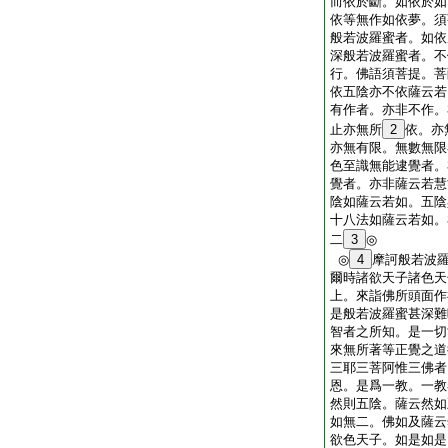
而依於斷。如依於如
依等無作如依夢。須
般若波羅蜜者。如依
深般若波羅蜜者。不
行。佛語須菩提。菩
依五陰亦不依薩云若
有作者。亦非不作。
止亦無所
2
依。亦
亦無有限。無數無限
色至識無能逮覺者。
覺者。亦非薩云若慧
陰如薩云若如。五陰
十八法如薩云若如。
二
3
◎
◎
4
摩訶般若波
爾時諸欲天子諸色天
上。來詣佛所頭面作
是般若波羅蜜甚深難
智者之所知。是一切
來無所著等正覺之道
三耶三菩阿惟三佛者
恩。是爲一教。一教
然則五陰。薩云然如
如無二。佛如及薩云
欲色天子。如是如是