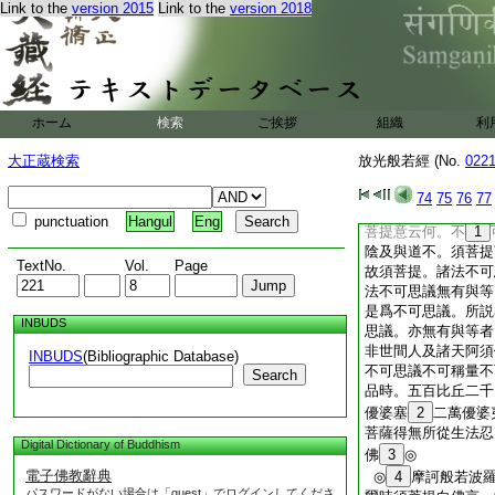
自然事如來事薩云若
Link to the
version 2015
Link to the
version 2018
限
5
◎
◎
6
佛
7
語須菩
不可稱限。須菩提。
可得。佛言。五陰不
云若不可思議。須菩
ホーム
検索
ご挨拶
組織
利
陰不可思議無有與等
可思議無有與等者。
大正蔵検索
放光般若經 (No.
022
乃至薩云若亦不可爲
何以故。五陰薩云若
74
75
76
77
乃至薩云若不可思議
punctuation
Hangul
Eng
菩提意云何。不
1
陰及與道不。須菩提
TextNo.
Vol.
Page
故須菩提。諸法不可
法不可思議無有與等
是爲不可思議。所説
INBUDS
思議。亦無有與等者
非世間人及諸天阿須
INBUDS
(Bibliographic Database)
不可思議不可稱量不
Search
品時。五百比丘二千
優婆塞
2
二萬優婆
菩薩得無所從生法忍
Digital Dictionary of Buddhism
佛
3
◎
電子佛教辭典
◎
4
摩訶般若波
パスワードがない場合は「guest」でログインしてくださ