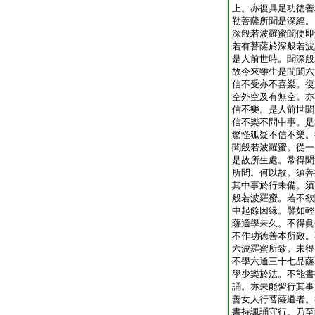
上。亦復具足功徳善
勒菩薩所聞是深經。
深般若波羅蜜聞便即
若有菩薩於深般若波
是人前世時。聞深般
故今來雖生是間聞六
信不受亦不喜樂。復
空外空及有無空。亦
信不樂。是人前世聞
信不樂不問中事。是
驚怪狐疑不信不樂。
聞般若波羅蜜。從一
是故所生處。常得聞
所問。何以故。須菩
其中事於行未備。須
般若波羅蜜。若不欲
中起餘因縁。譬如輕
薩適學未久。不得眞
不作功徳善本所致。
六波羅蜜所致。未得
不學六通三十七品薩
學少樂於法。不能書
誦。亦未能習行其事
善女人行菩薩道者。
書持諷誦守行。乃至