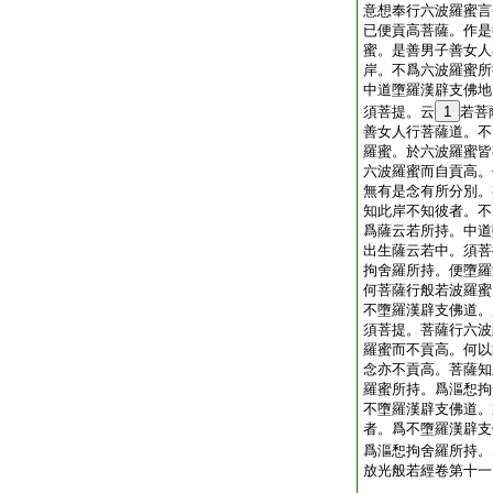
意想奉行六波羅蜜言
已便貢高菩薩。作是
蜜。是善男子善女人
岸。不爲六波羅蜜所
中道墮羅漢辟支佛地
須菩提。云
1
若菩
善女人行菩薩道。不
羅蜜。於六波羅蜜皆
六波羅蜜而自貢高。
無有是念有所分別。
知此岸不知彼者。不
爲薩云若所持。中道
出生薩云若中。須菩
拘舍羅所持。便墮羅
何菩薩行般若波羅蜜
不墮羅漢辟支佛道。
須菩提。菩薩行六波
羅蜜而不貢高。何以
念亦不貢高。菩薩知
羅蜜所持。爲漚惒拘
不墮羅漢辟支佛道。
者。爲不墮羅漢辟支
爲漚惒拘舍羅所持。
放光般若經卷第十一