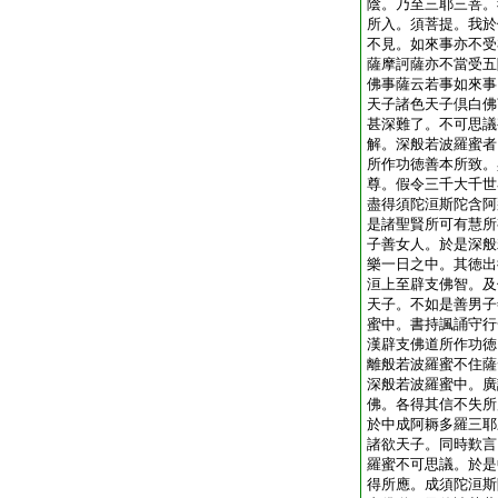
陰。乃至三耶三菩。
所入。須菩提。我於
不見。如來事亦不受
薩摩訶薩亦不當受五
佛事薩云若事如來事
天子諸色天子倶白佛
甚深難了。不可思議
解。深般若波羅蜜者
所作功徳善本所致。
尊。假令三千大千世
盡得須陀洹斯陀含阿
是諸聖賢所可有慧所
子善女人。於是深般
樂一日之中。其徳出
洹上至辟支佛智。及
天子。不如是善男子
蜜中。書持諷誦守行
漢辟支佛道所作功徳
離般若波羅蜜不住薩
深般若波羅蜜中。廣
佛。各得其信不失所
於中成阿耨多羅三耶
諸欲天子。同時歎言
羅蜜不可思議。於是
得所應。成須陀洹斯