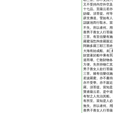
又不受持内空外空及
十七品。至薩云若亦
妨礙。須菩提。何等
辟支佛道。譬如有人
詣陂池而行取水。當
不失。所以者何。用
善男子善女人行菩薩
三菩。有至信樂有施
羅蜜漚惒拘舍羅親近
阿耨多羅三耶三菩終
大海有始成船。未
財貨著於船中乘有所
道而壞。亡散財物各
方便。失所持物亡其
男子善女人欲行菩薩
三菩。雖有信樂信施
若波羅蜜。亦不書持
亦不受學。亦不親近
羅。須菩提。當知是
寶者薩云若。是中道
有智之人先治其船。
有所至。當知是人必
無失。所以者何。用
善男子善女人行菩薩