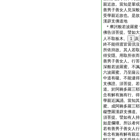
親近故。當知是輩或
善男子善女人見深般
受學親近故也。是故
漢辟支佛道地
＊摩訶般若波羅蜜
佛告須菩提。譬如大
人不取板木。
1
及
終不能得渡皆當倶沒
所依持故。其人若取
得安隱。用取所依而
善男子善女人。行菩
深般若波羅蜜。不諷
六波羅蜜。乃至薩云
中道有礙。不能逮得
支佛證。須菩提。若
道。於阿耨多羅三耶
念有解有施有行。得
學親近諷誦。當知其
蜜。成阿耨多羅三耶
礙墮羅漢辟支佛道。
須菩提。譬如有人持
如是爛壞。所以者何
若有善男子善女人行
有念有施有解有親近
耶三菩。亦不受持六