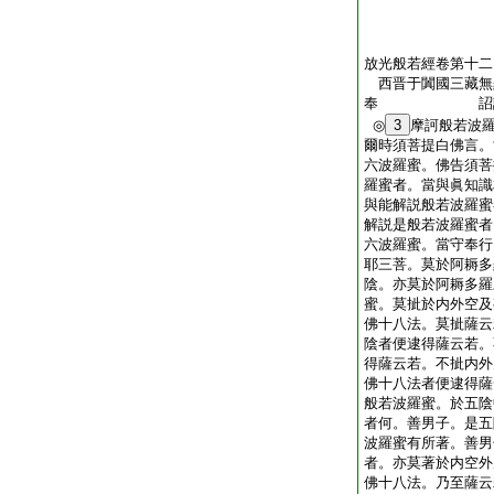
放光般若經卷第十二
西晋于闐國三藏無
奉 詔
◎
3
摩訶般若波
爾時須菩提白佛言。
六波羅蜜。佛告須菩
羅蜜者。當與眞知識
與能解説般若波羅蜜
解説是般若波羅蜜者
六波羅蜜。當守奉行
耶三菩。莫於阿耨多
陰。亦莫於阿耨多羅
蜜。莫㧗於内外空及
佛十八法。莫㧗薩云
陰者便逮得薩云若。
得薩云若。不㧗内外
佛十八法者便逮得薩
般若波羅蜜。於五陰
者何。善男子。是五
波羅蜜有所著。善男
者。亦莫著於内空外
佛十八法。乃至薩云