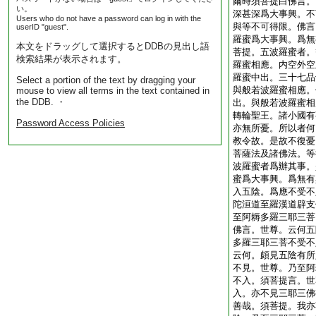
爾時須菩提白佛言。
い。
深甚深爲大事興。不
Users who do not have a password can log in with the
與等不可得限。佛言
userID "guest".
羅蜜爲大事興。爲無
本文をドラッグして選択するとDDBの見出し語
菩提。五波羅蜜者。
検索結果が表示されます。
羅蜜相應。内空外空
羅蜜中出。三十七品
Select a portion of the text by dragging your
與般若波羅蜜相應。
mouse to view all terms in the text contained in
the DDB. ・
出。與般若波羅蜜相
轉輪聖王。諸小國有
Password Access Policies
亦無所憂。所以者何
教令故。是故不復憂
菩薩法及諸佛法。等
波羅蜜者爲辦其事。
蜜爲大事興。爲無有
入五陰。爲應不受不
陀洹道至羅漢道辟支
至阿耨多羅三耶三菩
佛言。世尊。云何五
多羅三耶三菩不受不
云何。頗見五陰有所
不見。世尊。乃至阿
不入。須菩提言。世
入。亦不見三耶三佛
善哉。須菩提。我亦