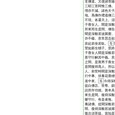
支佛道。又使諸菩薩
三耶三菩阿惟三佛。
増亦不減。諸色天子
地。爲佛作禮遶佛三
不現。各還天上。須
子善女人。聞是深般
所來而生是間。佛告
聞是深般若波羅蜜。
亦不礙。意常思念欲
若起若坐若臥。
5
譬如新生犢子。意終
子善女人聞是深般若
憙守行解其中義。意
之間。是善男子善女
是間復得爲人。所以
人。前世時聞是深般
行中事。供養花香繒
道中來。
6
今得深
提白佛言。世尊。頗
説所作功徳。善本具
來生是間。復得深般
樂守行。有是者無。
養諸佛。從聞深般若
間。復得深般若波羅
復次須菩提。當知是