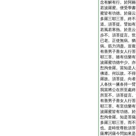
念有解有行。於阿耨
若波羅蜜。便受學書
蜜皆有功徳。於薩云
多羅三耶三菩。終不
道。須菩提。譬如有
若風若寒熱。於意云
歩不。須菩提言。世
已老。正使無病。猶
病。筋力消盡。豈復
有善男子善女人行菩
耶三菩。雖有信樂有
波羅蜜功徳中少。亦
惒拘舍羅。當知是人
佛道。何以故。不得
羅故。須菩提。向者
人各扶一腋各持一臂
我當將公在所至處終
所至不。須菩提言。
有善男子善女人行菩
耶三菩。有至信樂有
波羅蜜皆有功徳。於
惒拘舍羅。知是菩薩
多羅三耶三菩。而不
也。是時世尊歎須菩
薩摩訶薩今問如來是