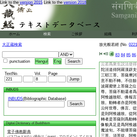
Link to the
version 2015
Link to the
version 2018
佛告須菩提。彼魔波
者與虚空等。有無之
空。於空無之法初無
得空無之法。甫當來
皆空。如空汝唐勤苦
是皆魔事非三耶三佛
ホーム
検索
ご挨拶
組織
利
卿作是意者。卿將無
善男子善女人若聞是
大正蔵検索
放光般若經 (No.
022
魔事。魔欲壞我阿耨
法有無之事雖與空等
83
84
85
86
能知者。我當以有無
punctuation
Hangul
Eng
云若爲衆生説法使得
陀洹道得阿羅漢辟支
TextNo.
Vol.
Page
三耶三菩。菩薩摩訶
意不動不轉。不信餘
波羅蜜便上菩薩之位
INBUDS
尊。菩薩不動還者爲
阿惟越致耶。佛報言
INBUDS
(Bibliographic Database)
致。動轉者亦是阿惟
Search
云何世尊。佛言。從
是則阿惟越致。從阿
轉者是菩薩則爲動轉
Digital Dictionary of Buddhism
像貌具足是爲阿惟越
魔波旬。不能壞菩薩
電子佛教辭典
三菩。須菩提。阿惟
パスワードがない場合は「guest」でログインしてくださ