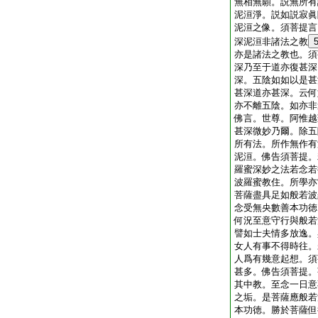
無相無願。説無所有
泥洹淨。説如説寂眞
泥洹之像。須菩提言
深泥洹非諸法之教
亦是諸法之教也。須
深乃至于道亦復甚深
深。五陰如如以是甚
甚深道亦甚深。云何
亦不離五陰。如亦非
佛言。世尊。阿惟越
甚深微妙乃爾。除五
所有法。所作無作有
泥洹。佛告須菩提。
羅蜜深妙之法若念若
波羅蜜教住。所學亦
菩薩盡具足如般若波
念受無央數善本功徳
何況至意守行與般若
譬如士夫情多放逸。
女人有事不得時往。
人爲有幾意起想。須
甚多。佛告須菩提。
其中教。至念一日意
之垢。是菩薩應般若
本功徳。勝於菩薩但