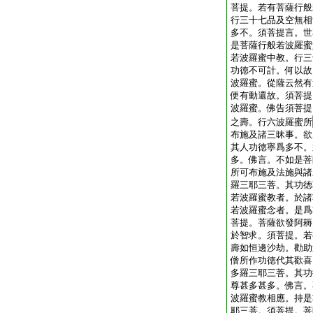
菩提。若有菩薩行般
行三十七品及空無相
多不。須菩提言。世
是菩薩行般若波羅蜜
若波羅蜜中教。行三
功徳不可計。何以故
波羅蜜。從薩云然有
便有動還故。須菩提
波羅蜜。佛告須菩提
之壽。行六波羅蜜所
布施及諸三昧事。欲
其人功徳寧爲多不。
多。佛言。不如是菩
所可布施及法施與諸
羅三耶三菩。其功徳
若波羅蜜教者。於諸
若波羅蜜念者。是爲
菩提。菩薩欲發阿耨
於智求。須菩提。若
壽如恒邊沙劫。勸助
僧所作功徳代其歡喜
多羅三耶三菩。其功
尊甚多甚多。佛言。
波羅蜜教相應。持是
耶三菩。須菩提。菩