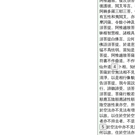
阿惟越致。復次須菩
後護彼。閲叉等言。
阿耨多羅三耶三菩。
有五性和夷閲叉。亦
摩訶薩。令餘小神及
須菩提。阿惟越致菩
昧根智慧根。諸根具
須菩提白佛言。云何
佛語須菩提。於道意
猛不爲怯弱。當知是
菩提。阿惟越致菩薩
符書不作蠱道。不作
仙外道
4
卜相。知
菩薩於空無法相不見
清淨。以是相行像貌
告須菩提。我今當説
行。諦聽諦受。須菩
須菩提。菩薩行般若
順應五陰順應諸性順
陰空故性衰亦空。所
於空法亦不見法有増
以故。以住於空於空
者亦不持去者。不逆
5
於空法中亦不見
何以故。住於空法亦