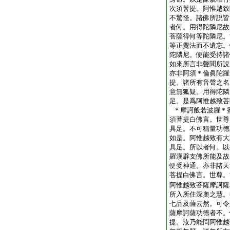
次須菩提。阿惟越致
不驚怪。諸佛所説皆
者何。用得陀隣尼故
菩薩得何等陀隣尼。
等正覺法而不遺忘。
陀隣尼。便能受持諸
如來所言非聲聞所説
亦非阿須＊倫眞陀羅
提。諸所有音聲之名
意無狐疑。用得陀隣
足。是爲阿惟越致菩
＊摩訶般若波羅＊
須菩提白佛言。世尊
具足。不可稱量功徳
如是。阿惟越致有大
具足。所以者何。以
羅漢辟支佛所能及故
便受神通。亦非諸天
菩提白佛言。世尊。
阿惟越致菩薩摩訶薩
所入所住深奧之慧。
七品及薩云然。可令
薩摩訶薩功徳者不。
提。汝乃能問阿惟越