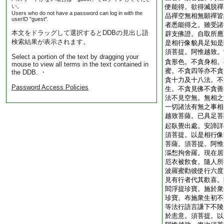
い。
便能得。欲得滅脱禪
Users who do not have a password can log in with the
品禪空無相無願禪皆
userID "guest".
者悉能得之。雖受諸
本文をドラッグして選択するとDDBの見出し語
辟支佛證。自取所應
検索結果が表示されます。
是相行像貌具足知是
須菩提。阿惟越致。
Select a portion of the text by dragging your
貪形色。不貪身相。
mouse to view all terms in the text contained in
蜜。不貪四等亦不貪
the DDB. ・
貪十力及十八法。不
Password Access Policies
生。不貪見佛不貪善
法不見空無。無相之
一切諸法有無之事相
越致菩薩。已具足菩
起臥覺出處。安諦詳
須菩提。以是相行像
菩薩。須菩提。阿惟
漚惒拘舍羅。現在居
厄衣被飮食。隨人所
波羅蜜勸彼使行六度
見有行者代其歡喜。
閻浮提珍寶。施於衆
珍寶。布施衆生初不
等法行語言謙下不陵
於恚意。須菩提。以