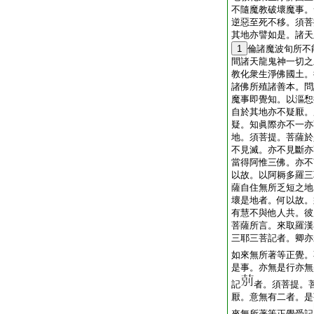
不隨魔教破壞魔事。
逆惡至死不移。須菩
其地亦譬如是。諸天
1
倫諸魔波旬所不
間諸天龍鬼神一切之
教化衆生淨佛國土。
諸佛所殖諸善本。問
魔事即覺知。以漚惒
自於其地亦不疑厭。
疑。知眞際亦不一亦
地。須菩提。菩薩於
不見滅。亦不見斷亦
當得阿惟三佛。亦不
以故。以阿耨多羅三
薩自住無所乏短之地
壞是地者。何以故。
有慧不與他人共。彼
菩薩所言。來取羅漢
三耶三菩記者。卿亦
如來無所著等正覺。
是事。亦無是行亦無
記
者。須菩提。
厭。意無有二者。是
來無所著等正覺受記