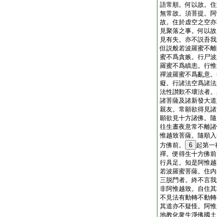
語常順。何以故。住
無常故。須菩提。阿
故。住於虚空之空亦
見聚落之事。何以故
見有失。亦不説吾我
但説般若波羅蜜不離
蜜不爲貪嫉。行尸波
羅蜜不爲瞋恚。行惟
禪波羅蜜不爲亂意。
癡。行諸法空爲諸法
法性讃歎不壞法者。
諸菩薩及諸新發大道
親友。常願欲得見諸
願欲見十方諸佛。隨
往生晝夜意常不離諸
惟越致菩薩。隨順入
方佛前。
6
起第一
禪。便得生十方佛前
行具足。知是阿惟越
若波羅蜜菩薩。住内
三脱門者。終不言我
非阿惟越致。自住其
不見法有動轉不動轉
其道亦不疑怪。阿惟
地教化衆生淨佛國土