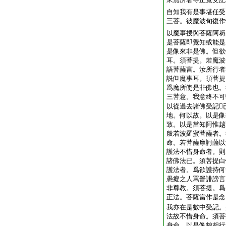
自知我有是事堪任受
三菩。彼魔波旬復作
以魔事授與菩薩阿耨
是菩薩即覺知或能是
是像來非是佛。但欲
耳。須菩提。若魔波
語菩薩言。汝所行者
説但魔事耳。須菩提
爲魔所使是非佛也。
三菩意。我意終不可
以從過去諸佛受記
地。何以故。以是像
致。以是當知阿惟越
般若波羅蜜菩薩者。
命。若菩薩摩訶薩以
護法不惜身命者。則
諸佛法已。須菩提白
護法者。爲欲護持何
愚癡之人罵詈誹謗言
非尊教。須菩提。爲
正法。菩薩當作是念
我亦在是數中受記。
法故不惜身命。須菩
身命。以是像貌相行