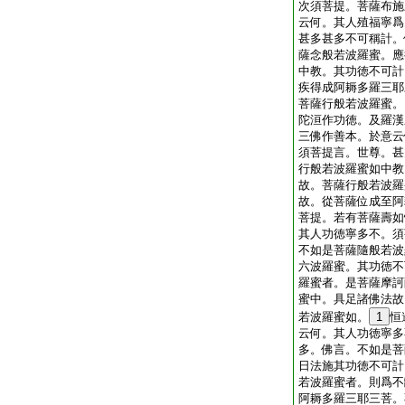
次須菩提。菩薩布施
云何。其人殖福寧爲
甚多甚多不可稱計。
薩念般若波羅蜜。應
中教。其功徳不可計
疾得成阿耨多羅三耶
菩薩行般若波羅蜜。
陀洹作功徳。及羅漢
三佛作善本。於意云
須菩提言。世尊。甚
行般若波羅蜜如中教
故。菩薩行般若波羅
故。從菩薩位成至阿
菩提。若有菩薩壽如
其人功徳寧多不。須
不如是菩薩隨般若波
六波羅蜜。其功徳不
羅蜜者。是菩薩摩訶
蜜中。具足諸佛法故
若波羅蜜如。
1
恒
云何。其人功徳寧多
多。佛言。不如是菩
日法施其功徳不可計
若波羅蜜者。則爲不
阿耨多羅三耶三菩。