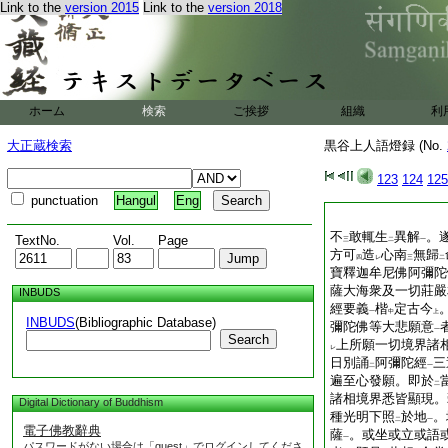
Link to the
version 2015
Link to the
version 2018
ホーム
検索
ご挨拶
組織
利
大正蔵検索
黒谷上人語燈録 (No.
123
124
125
punctuation
Hangul
Eng
不
敢輒生
異解
。
TextNo.
Vol.
Page
三
二
一
方可
造
心南
無歸
四
レ
三
二
寶釋迦牟尼佛阿彌陀
薩大海衆及一切莊嚴
INBUDS
經要義
楷
定古今
一
中
上
INBUDS
(Bibliographic Database)
彌陀佛等大悲願意
一
Search
上所願一切境界諸
レ
日別誦
阿彌陀經
三
二
一
遍至心發願。即於
二
諸相境界悉皆顯現。
Digital Dictionary of Buddhism
種光明下照
於地
。
二
一
電子佛教辭典
薩
。或坐或立或語
一
パスワードがない場合は「guest」でログインしてくださ