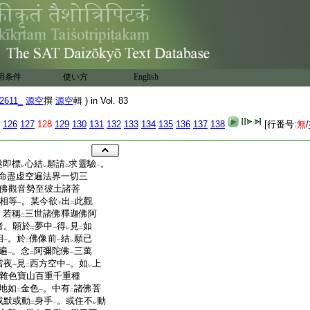
用条件
使い方
English
2611_
源空
撰
源空
輯 ) in Vol. 83
126
127
128
129
130
131
132
133
134
135
136
137
138
[行番号:
無
/
遂即標
心結
願請
求靈驗
。
レ
レ
二
一
命盡虚空遍法界一切三
佛觀音勢至彼土諸菩
相等
。某今欲
出
此觀
一
下
二
。若稱
三世諸佛釋迦佛阿
二
者。願於
夢中
得
見
如
二
一
レ
二
相
。於
佛像前
結
願已
一
二
一
レ
遍
。念
阿彌陀佛
三萬
一
二
一
當夜
見
西方空中
。如
上
一
二
一
レ
雜色寶山百重千重種
地如
金色
。中有
諸佛菩
二
一
二
或默或動
身手
。或住不
動
二
一
レ