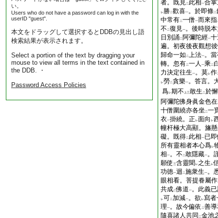
者。既見
此相
合掌
二
一
い。
勝
歡喜
。於即條
Users who do not have a password can log in with the
レ
二
一
二
userID "guest".
中常有
一僧
而來指
二
一
不
復見
。後時脱本
本文をドラッグして選択するとDDBの見出し語
二
一
日別誦
阿彌陀經
十
検索結果が表示されます。
二
一
遍。初夜後夜觀想彼
歸命一如
上法
。當
Select a portion of the text by dragging your
二
一
mouse to view all terms in the text contained in
轉。忽有
一人
乘
二
一
二
the DDB. ・
力決定往生
。莫
作
一
レ
勞
貪樂
。答言。
レ
二
一
Password Access Policies
爲
期不
敢生
於懈
レ
上
三
二
阿彌陀佛身眞金色在
十僧圍繞亦各坐
一
二
衣
掛繞。正
面向
一
レ
レ
幢杆極大高顯。旛懸
礙。既得
此相
已即
二
一
所有靈相者本心爲
レ
相
。不
敢隱藏
。
一
二
一
願使
含靈聞
之生
三
レ
レ
功徳
迴
施衆生
。
一
二
一
眼相看。菩提眷屬作
共成
佛道
。此義已
二
一
可
加減
。欲
寫者
レ
二
一
レ
理
。故今偏依
善導
一
二
隨喜諸人共同
金池
二