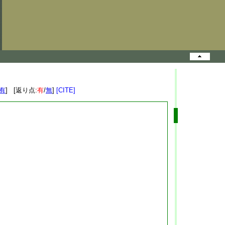
有
] [返り点:
有
/
無
]
[CITE]