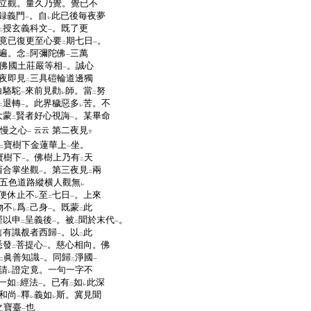
立觀。量久乃覺。覺已不
録義門
。自
此已後毎夜夢
一
レ
授玄義科文
。既了更
二
一
竟已復更至心要
期七日
。
二
一
遍。念
阿彌陀佛
三萬
二
一
佛國土莊嚴等相
。誠心
一
夜即見
三具磑輪道邊獨
二
白駱駝
來前見勸
師。當
努
一
レ
二
退轉
。此界穢惡多
苦。不
二
一
レ
大蒙
賢者好心視誨
。某畢命
二
一
慢之心
第二夜見
云云
一
下
寶樹下金蓮華上
坐。
二
一
寶樹下
。佛樹上乃有
天
一
二
西合掌坐觀
。第三夜見
兩
一
二
五色道路縱横人觀無
レ
便休止不
至
七日
。上來
レ
二
一
物不
爲
己身
。既蒙
此
レ
二
一
二
謹以申
呈義後
。被
聞於末代
。
二
一
二
一
信有識覩者西歸
。以
此
一
二
悉發
菩提心
。慈心相向。佛
二
一
眞善知識
。同歸
淨國
二
一
二
一
請
證定竟。一句一字不
レ
一如
經法
。已有
如
此深
二
一
二
レ
和尚
釋
義如
斯。冀見聞
一
レ
レ
之寶臺
也
一