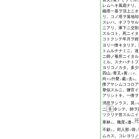
タ
レムヘキ風霜ナリ。
鐵塔一基ヲ頂上ニオ
リ。コノ塔ヲ落地却
スレハ。ネフラサル
ニアリ。庫下ニ交割
スルコト。死ニイタ
コトクシテ年月ヲ經
ヨリ一僧キタリテ。
トムルチナミニ。迷
ニ師ノ菴所ニイタル
ミル。スナハチトフ
ヨリコノカタ。多少
四山
青又
黄
。
ノ
タ
ノミヲ
向
什麼
處
去
。
テカ
ノ
ニ
ル
僧アヤシムココロア
擧似スルニ。鹽官イ
アリシトキ。一僧ヲ
消息ヲシラス。莫
シ
ニ
8
令シテ。師ヲ
ツクリテ答スルニイ
寒林
。幾度
逢
ニ
カ
ヘ
不顧
。郢人那
得
ミ
ソ
ン
ムカス。コレヨリノ