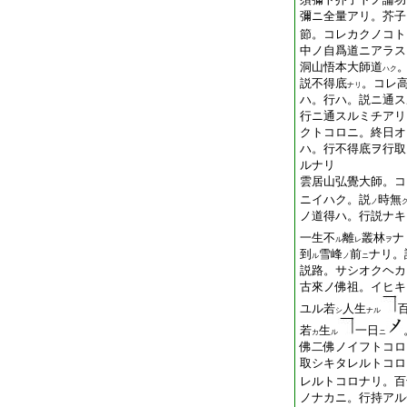
彌ニ全量アリ。芥子
節。コレカクノコト
中ノ自爲道ニアラス
洞山悟本大師道
ハク
説不得底
。コレ
ナリ
ハ。行ハ。説ニ通ス
行ニ通スルミチアリ
クトコロニ。終日オ
ハ。行不得底ヲ行取
ルナリ
雲居山弘覺大師。コ
ニイハク。説
時無
ノ
ノ道得ハ。行説ナキ
一生不
離
叢林
ナ
ル
レ
ヲ
到
雪峰
前
ナリ。
ル
ノ
ニ
説路。サシオクヘカ
古來ノ佛祖。イヒキ
ユル若
人生
シ
ナル
若
生
一日
カ
ル
ニ
佛二佛ノイフトコロ
取シキタレルトコロ
レルトコロナリ。百
ノナカニ。行持アル