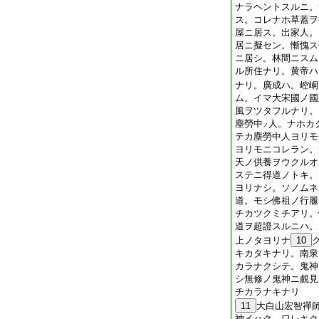
ナラヘントスルニ。
ス。コレナホ草蓋ヲ
屋ニ居ス。出家人。
居ニ擬セン。慚愧ス
ニ居シ。林間ニスム
ル所住ナリ。黄帝ハ
ナリ。廣成ハ。崆峒
ム。イマ大宋國ノ國
風ヲツタフルナリ。
塵勞中
人。ナホカ
ノ
テカ塵勞中人ヨリモ
ヨリモニコレラン。
天ノ供養ヲウクルオ
ステニ得道ノトキ。
ヨリナシ。ソノムネ
道。モシ佛祖ノ行履
チカツクミチアリ。
道ヲ超證スルニハ。
上ノタヨリナ
10
キカタキナリ。南泉
カラナクシテ。鬼神
シ無修ノ鬼神ニ覻見
チカラナキナリ
11
大白山宏智禪
神イハク。ワレキク