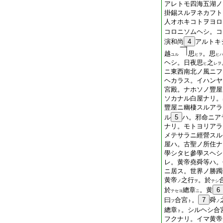
アレトモ四海五湖ノ
掛錫スルヲネカフト
人オホキコトヲヨロ
コロニソムヘシ。コ
演和尚
4
アルトキ
越
思
。思
ユル
ヒヲ
ヒ
ヘシ。日夜思
之
ヒ
レヲ
ニ東西南北ノ風ニフ
ヘカラス。イハンヤ
宮殿。ナホソノ豐屋
ソカナル白屋ナリ。
豐屋ニ幽棲スルアラ
ル
5
ハ。邪命ニア
ナリ。モトヨリアラ
メテサラニ經營スル
屋ハ。古聖ノ所住ナ
學シタヒ參學スヘシ
レ。黄帝堯舜等ハ。
ニ居ス。世界ノ勝躅
黄帝
之行
。於
ノ
ヲ
テシ
於
總章
。黄
6
テセヨ
ニ
曰
合宮
。
7
舜
フ
ト
ノ
總章
。シルヘシ合
ト
フクナリ。イマ黄帝