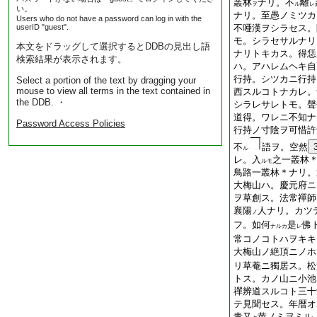
叢林
ナリ。不
離
ヲ
ル
レ
い。
ナリ。至愚ノミツカ
Users who do not have a password can log in with the
userID "guest".
不唖漢ヲシラセス。
モ。シラセサルナリ
本文をドラッグして選択するとDDBの見出し語
ナリトキカス。得恁
検索結果が表示されます。
ハ。アハレムヘキ自
行持。シツカニ行持
Select a portion of the text by dragging your
mouse to view all terms in the text contained in
西スルコトナカレ。
the DDB. ・
シラレサレトモ。聲
道得。ワレニ不知ナ
Password Access Policies
行持ノ寸陰ヲ可惜許
不
語
ヲ。空然
ル
レ。入
之一叢林
ルモ
鳥路一叢林＊ナリ。
大梅山ハ。慶元府ニ
ヲ草創ス。法常禪師
襄陽
人ナリ。カツ
ノ
フ。如何
是
佛
ナルカ
レ
常コノコトハヲキキ
大梅山ノ絶頂ニノホ
リ草菴ニ獨居ス。松
トス。カノ山ニ小池
禪辨道スルコト三十
テ見聞セス。年暦オ
青又
黄ノミヲミル