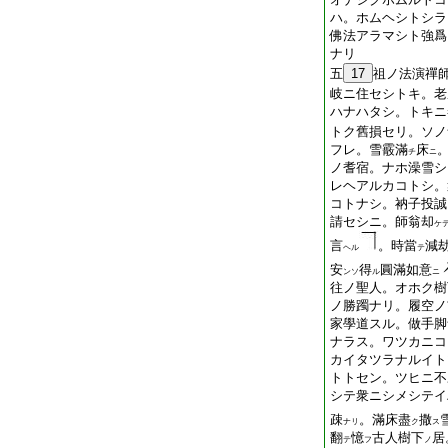
ハ。ホムヘシトシラ
佛法アラマシト強爲
ナリ
五
17
祖ノ法演禪
岐ニ住セシトキ。老
ハナハタシ。トキニ
トク舊損セリ。ソノ
フレ。雪霰滿
床
チ
ニ
ノ耆宿。ナホ澡雪シ
レヘアルカコトシ。
コトナシ。衲子投誠
請セシニ。師翁却
ケ
言
。時當
減
ヘル
テ
安
得
圓滿如意
ンソ
ル
ニ
往ノ聖人。オホク樹
ノ勝躅ナリ。履空ノ
家學道スル。做手脚
ナラス。ワツカニコ
カイタツラナルイト
トトセン。ツヒニ不
シテ衆ニシメシテイ
疎
。滿床盡
撒
ナリ
ク
ス
翻
憶
古人樹下
居
テ
フ
ノ