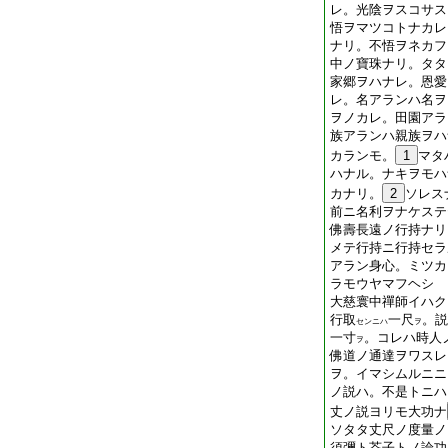
レ。光陰ヲスコサス
悟ヲマツコトナカレ
ナリ。不悟ヲネカフ
中ノ寶珠ナリ。タタ
家郷ヲハナレ。恩愛
レ。名アランハ名ヲ
ヲノカレ。田園アラ
族アランハ親族ヲハ
カランモ。
1
マタ
ハナル。ナキヲモハ
カナリ。
2
ソレス
前ニ名利ヲナケステ
佛壽長遠ノ行持ナリ
メテ行持ニ行持セラ
アラン身心。ミツカ
ラモウヤマフヘシ
大慈寰中禪師イハク
行取
一尺
。説
センニハ
ヲ
一寸
。コレハ時人
ヲ
佛道ノ通達ヲワスレ
ヲ。イマシムルニニ
ノ説ハ。不是トニハ
丈ノ説ヨリモ大功ナ
ソタタ丈尺ノ度量ノ
須彌ト芥子トノ論功