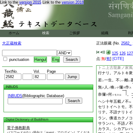
Link to the
version 2015
Link to the
version 2018
趙州ユルサス。古佛
ノ趙州ニ住スルコト
リ。傳法ヨリコノカ
諸人コレヲ古佛トイ
セサラン餘人ハ。師
イマタ八旬ニイタラ
ホーム
検索
ご挨拶
組織
利
リモ強健ナルヘシ。
ンワレラ。ナンソ老
大正蔵検索
正法眼藏 (No.
2582_
シカラン。ハケミテ
四十年ノアヒタ。世
125
126
127
ニ米糓ナシ。アルヒ
点:
無
/
有
]
[CITE]
punctuation
Hangul
Eng
テ。食物ニアツ。ア
トニ上古龍象ノ家風
TextNo.
Vol.
Page
行ナリ。アルトキ衆
若
一生。不
離
シ
ンハ
レ
INBUDS
無
人
喚
儞
作
ク
ノ
ンテ
ヲ
ス
奈儞
何
。
INBUDS
(Bibliographic Database)
ヲ
トモスル
Search
ヘシ十年五載ノ不
ル
セリトイヘトモ。不
リテ。不語ナリトイ
ラン。佛道カクノコ
Digital Dictionary of Buddhism
サランハ。不語ノ不
電子佛教辭典
カラス。シカアレハ
パスワードがない場合は「guest」でログインしてくださ