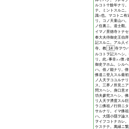
ルコト十餘年ナリ。
テ。ミントスルニ。
識
也。マコトニ有
ラ
リ。コノ天童山ハ。
ノ住裏ニ。道士觀。
イマノ景徳寺トナセ
奉大夫侍御史王伯庠
記スルニ。アル人イ
寺。教
14
寺ヲウ
ルコトヲ記スヘシ。
リ。此
事非
僧
ノ
スト
ノ
御史ヲホム。シルヘ
ハ。俗ノ能ナリ。僧
佛道ニ登入スル最初
ノ人天ヲコユルナリ
ス。三界ノ所見ニア
問スヘシ。身口意オ
功夫參究スヘシ。佛
リ人天ヲ濟度スル巨
ラニ佛祖ノ行持ニタ
サルナリ。イマ佛祖
ハ。大隱小隱ヲ論ス
ヲイフコトナカレ。
ケステテ。萬縁ニ繋