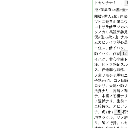
トセシチナミニ。
池
荷葉衣
無
盡
ノ
ルニ
ク
ク
剛
被
世人
知
住處
テ
ニ
ラ
ツヒニ菴ヲ山奧ニウ
コトサラ僧ヲツカハ
ソノカミ馬祖ヲ參見
便
住
此
山
ナル
チ
スル
ノ
ニ
ムカヒテイフ即心是
ニ住ス。僧イハク。
師イハク。作麼
12
イハク。非心非佛ト
漢。ヒトヲ惑亂スル
ス。
任他
非心非佛。
ノ道ヲモチテ馬祖ニ
子熟
也。コノ因
セリ
ロナリ。天龍ハ師ノ
法孫ナリ。高麗ノ迦
テ。本國ノ初祖ナリ
ノ遠孫ナリ。生前ニ
ニ給侍ス。アヒアラ
チ。虎
象
15
石
ト
ト
塔ヲツクル。ソノ塔
リ。師ノ行持。ムカ
オナシクホムルトコ