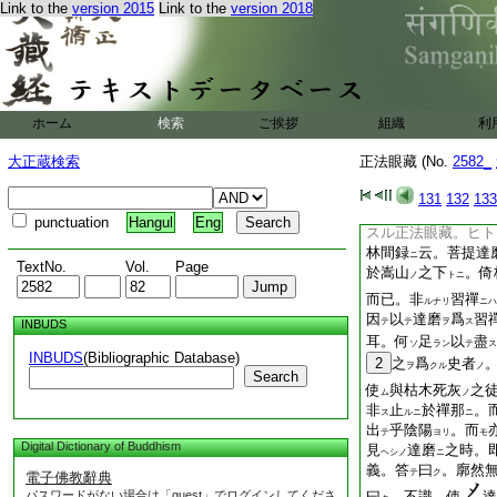
Link to the
version 2015
Link to the
version 2018
テモ。アクマテ正法
イマハ田夫農父。野
ル。シカシナカラ祖
ハルルナリ。西天ト
勝劣セリ。方俗ハル
ノ大慈ニアラスヨリ
ホーム
検索
ご挨拶
組織
利
ムカフヘキ處在ニア
ナシ。知人ノ人マレ
大正蔵検索
正法眼藏 (No.
2582_
掛錫スルコト九年ナ
羅門トイフ。史者コ
131
132
133
スレトモ。シカニハ
punctuation
Hangul
Eng
スル正法眼藏。ヒト
林間録
云。菩提達
ニ
TextNo.
Vol.
Page
於嵩山
之下
。倚
ノ
トニ
而已。非
習禪
ルナリ
ニハ
因
以
達磨
爲
習
テ
テ
ヲ
ス
INBUDS
耳。何
足
以
盡
ソ
ラン
テ
ス
INBUDS
(Bibliographic Database)
2
之
爲
史者
ヲ
クル
ノ
Search
使
與枯木死灰
之
ム
ノ
非
止
於禪那
。
ス
ルニ
ニ
出
乎陰陽
。而
テ
ヨリ
モ
Digital Dictionary of Buddhism
見
達磨
之時。
ヘシノ
ニ
義。答
曰
。廓然
テ
ク
電子佛教辭典
パスワードがない場合は「guest」でログインしてくださ
曰
。不識。使
達