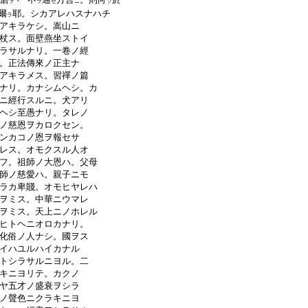
ヲ
ラ
セ
ニ
ソ
爾
耶。シカアレハスナハチ
ラ
アキラケシ。嵩山ニ
杖ス。面壁燕坐ストイ
ラサルナリ。一卷ノ經
。正法傳來ノ正主ナ
アキラメス。習禪ノ篇
ナリ。カナシムヘシ。カ
ニ經行スルニ。犬アリ
ヘシ至愚ナリ。タレノ
ノ慈恩ヲカロクセン。
ンカコノ恩ヲ報セサ
レス。オモクスル人オ
フ。祖師ノ大恩ハ。父母
師ノ慈愛ハ。親子ニモ
ラカ卑賤。オモヒヤレハ
ヲミス。中華ニウマレ
ヲミス。天上ニノホレル
ヒトヘニオロカナリ。
化俗ノ人ナシ。國ヲス
イハユルハイカナル
トシラサルニヨル。二
キニヨリテ。カクノ
ヤ五才ノ盛衰ヲシラ
ノ聲色ニクラキニヨ