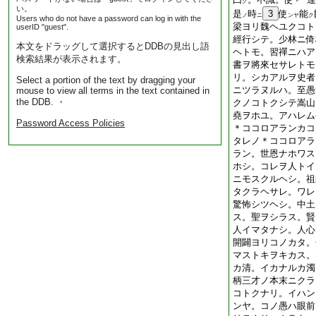
ク
い。
是
時
3
使
能
ノ
ニ
ンヤ
ク
Users who do not have a password can log in with the
梁ヨリ魏ヘユクコト
userID "guest".
經行シテ。少林ニ倚
本文をドラッグして選択するとDDBの見出し語
ヘトモ。習禪ニハア
検索結果が表示されます。
書ヲ將來セサレトモ
リ。シカアルヲ史者
Select a portion of the text by dragging your
ニツラヌルハ。至愚
mouse to view all terms in the text contained in
the DDB. ・
クノコトクシテ嵩山
堯ヲホユ。アハレム
Password Access Policies
＊ココロアランカコ
タレノ＊ココロアラ
ラン。世恩ナホワス
ホシ。コレヲ人トイ
ニモスクルヘシ。祖
タクラヘサレ。ワレ
驚怖シツヘシ。中土
ス。聖ヲシラス。賢
人イマタナシ。人心
開闢ヨリコノカタ。
マストキヲキカス。
カ清。イカナルカ濁
柄三才ノ本末ニクラ
コトクナリ。イハン
ンヤ。コノ愚ハ眼前