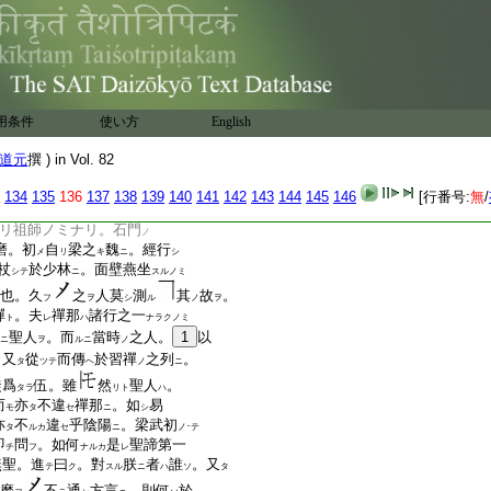
ヲキクコトヲエタリ。
老村童マテモ見聞ス
師航海ノ行持ニスク
中華ト。土風ハルカニ
カニ邪正アリ。大忍力
ハ。傳持法藏ノ大聖。
用条件
使い方
English
ラス。住スヘキ道場
ナリ。シハラク嵩山ニ
道元
撰 ) in Vol. 82
リ。人コレヲ壁觀婆
レヲ習禪ノ列ニ編集
134
135
136
137
138
139
140
141
142
143
144
145
146
[行番号:
無
/
アラス。佛佛嫡嫡
14
相傳
リ祖師ノミナリ。石門
ノ
磨。初
自
梁之
魏
。經行
メ
リ
キ
ニ
シ
杖
於少林
。面壁燕坐
シテ
ニ
スルノミ
也。久
之
人莫
測
其
故
。
フ
ヲ
シ
ル
ノ
ヲ
禪
。夫
禪那
諸行之一
ト
レ
ハ
ナラクノミ
聖人
。而
當時
之人。
1
以
ニ
ヲ
ルニ
ノ
。又
從
而傳
於習禪
之列
。
タ
ツテ
ヘ
ノ
ニ
徒爲
伍。雖
然
聖人
。
タラ
リト
ハ
而
亦
不違
禪那
。如
易
モ
タ
セ
ニ
シ
亦
不
違
乎陰陽
。梁武初
タ
ルカ
セ
ニ
ノ･テ
即
問
。如何
是
聖諦第一
チ
フ
ナルカ
レ
無聖。進
曰
。對
朕
者
誰
。又
テ
ク
スル
ニ
ハ
ソ
タ
磨
不
通
方言
。則何
於