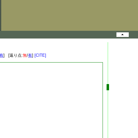
有
] [返り点:
無
/
有
]
[CITE]