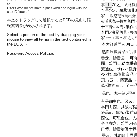
い。
事
1
在之。又此觀
Users who do not have a password can log in with the
作是念
。慈悲無非
ノ
userID "guest".
家
以慈悲
爲根源
ニハ
ヲ
本文をドラッグして選択するとDDBの見出し語
拔苦與樂
觀音普門
ヲ
検索結果が表示されます。
十三身
本門
無作
ハ
ノ
ノ
本門
佛界所具
菩
ノ
ノ
Select a portion of the text by dragging your
家
一大事＊在之可
mouse to view all terms in the text contained in
ノ
the DDB. ・
本大師普門
可
ヲハ
ニハ
然而只觀音品
可用
ヲ
Password Access Policies
尋云。妙音品
可
ニハ
爾。普門
從本垂
トハ
流通也。サレハ觀身
今
抄
專依觀音品
ノ
ハ
ノ
頂
云
。四要品
ナト
ニ
ニテ
倶
取意有
。又一
ニ
リ
品也。尤一箇
習事
ノ
有子細事也。又云。
本門向西。其故
序
ハ
塔品
。寶塔
佛前
ニ
ハ
ニ
西也。可思合也。凡
全＊在之。普門
有
ノ
口傳。妙音加佛十界
尋云。梵網經十界