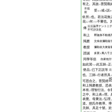
有之。其故
普賢觀
ハ
不現
受
戒
説
コト
ヲ
ケ
前
依所
也。若法花無
ニ
花
何
不審也。
ニハ
ソト
云云論序ナントニ
傳
不可沙汰也
和上
釋迦身不動搖
羯磨
文殊依彌勒疑
教授
彌勒依大衆疑
證誠
多寶
萬八千
ト
同學等侶
自家他方
如此習
此五師
正
ヘハ
ハ
便品
已下正説等
云
ノ
也。三師
行者所具
ハ
可思合之。普賢經
和上羯磨教授。恐表
本有
理智行法。令
ノ
之中。和上表
理。
ス
表覺。母
秉
法
弘理
ノ
道。慈氏作教導。導
天師。具足十號。於