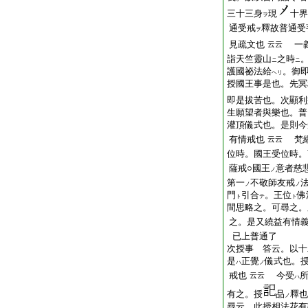
三十三身
現
十界
ヲ
通受戒
釋故普通受
ヲ
見疏文也
一義
云云
詣天竺靈山
之時
ニ
ニ
護國祕法給
。御
ヘリ
授國王事是也。先冥
即是拔苦也。次顯利
生願望者與樂也。普
灌頂儀式也。是則今
有情戒也
梵網
云云
位時。國王受位時。
薩戒○國王
意者慈
ノ
第一
不敬師友戒
ノ
ノ
門
引合
。王位
佛
ト
テ
ト
間思略之。可尋之。
之。是又繞益有情
已上普通了
次授事 答云。以十
是
正覺
儀式也。
ハ
ノ
戒也
今受
云云
ハ
有之。授
品
釋也
ノ
尋云。此授相法花有