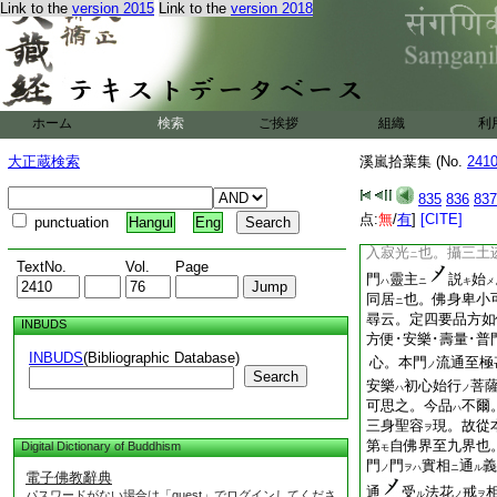
Link to the
version 2015
Link to the
version 2018
佛
故成佛界
也。
スル
ト
花
十界同時
皆
ニテ
ニ
已上二義七衆通受
受
正相傳意也
云云
ハ
尋云。普通
名有何
ノ
ホーム
検索
ご挨拶
組織
利
云。此條尤可得意事
二門
不出也。迹
大正蔵検索
溪嵐拾葉集 (No.
241
ニハ
向因也。其故
迹門
ハ
835
836
837
本門
本實成以來
ハ
ノ
点:
無
/
有
]
[CITE]
punctuation
Hangul
Eng
垂迹
三變
見
タリ
ト
入寂光
也。攝三土
ニ
TextNo.
Vol.
Page
門
靈主
説
始
ハ
ニ
キ
メ
同居
也。佛身卑小
ニ
尋云。定四要品方如
INBUDS
方便･安樂･壽量･
INBUDS
(Bibliographic Database)
心。本門
流通至極
ノ
Search
安樂
初心始行
菩
ハ
ノ
可思之。今品
不爾
ハ
三身聖容
現。故從
ヲ
第
自佛界至九界也
Digital Dictionary of Buddhism
モ
門
門
實相
通
義
ノ
ヲハ
ニ
ル
電子佛教辭典
通
受
法花
戒
パスワードがない場合は「guest」でログインしてくださ
ル
ノ
ヲ