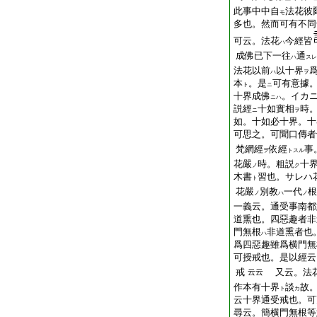
此事中中自
法花彼
モ
多也。然而可有不同
可云。法花
今經皆
ハ
成佛已下一往
通
ハ
スレ
法花以前
以十界
ハ
ヲ
本
。是
可有意據
ト
ニ
十界成佛
。イカ
ニハ
説經
十如實相
時
ニ
ヲ
如。十如必十界。十
可思之。可聞口傳者
梵網經
依經
事
ヲ
トスル
花嚴
時。粗説
十界
ノ
ク
木書
習也。サレハ
ト
花嚴
別教
一代
根
ノ
ハ
ノ
一義云。通受事南都
道熏也。四惡趣者非
門無根
非道熏者也
ハ
爲四惡趣雖爲横門無
可授戒也。是以經云
戒
又云。法
云云
作本有十界
談
故
ト
カ
云十界通受戒也。可
尋云。簡横門無根等