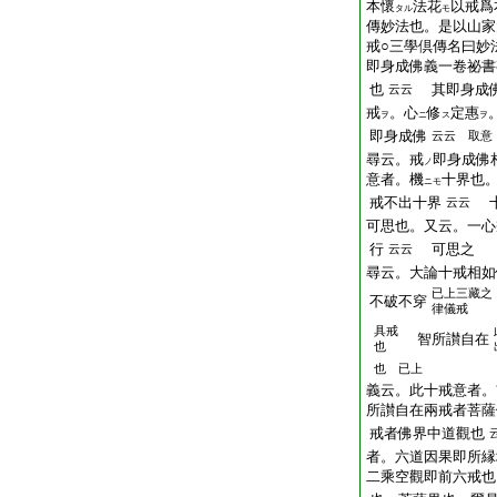
本懷
法花
以戒爲
タル
モ
傳妙法也。是以山家
戒○三學倶傳名曰妙
即身成佛義一卷祕
也
其即身成
云云
戒
。心
修
定惠
ヲ
ニ
ス
ヲ
即身成佛
云云 取意
尋云。戒
即身成
ノ
意者。機
十界也
ニモ
戒不出十界
十
云云
可思也。又云。一心
行
可思之
云云
尋云。大論十戒相如
已上三藏之
不破不穿
律儀戒
具戒
智所讃自在
也
也 已上
義云。此十戒意者。
所讃自在兩戒者菩薩
戒者佛界中道觀也
者。六道因果即所縁
二乘空觀即前六戒也