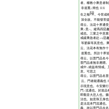
者。權教小乘意者制
非道熏
簡也
云云
ニ
生之報
。今世成
深全故。不能發菩
尋云。法花十界通受
乘
意
。縱爲四惡
ノ
ハ
戒也。三業之中意業
戒緩乘急者赴
惡趣
トモ
等婆蘇等其意也。
云。法花本有無作十
道熏也。所詮十界皆
尋云。以普門品名今
普門品者無非應體。
戒中
繞益有情戒。
ノ
意。可思之
尋云。以普門品名普
云。門者能通義也
示現意也。今安樂行
門
流通也。於當品
ノ
即觀音大悲人也。藥
法也。如意珠王身也
是法花本門流通也。
義。故以普門品令名