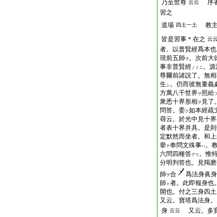
乃至世尊
序者
云云
習之
道場
教
四土一土
皆是習事＊在之
云
者。以普賢經爲本也
現前五師
。次前大
ヲ
事非普賢經
。源
ノミニ
尊爾前諸説了。無相
生
。仍而彼無量義
シ
方萬八千世界
照給
ヲ
衆悉十界形相
見了
ヲ
問答。委
如本經疏
ク
尋云。於光中見十界
者表十界并具。是則
定默然而坐者。和上
擧
奉問文殊事
。
テ
ハ
六問四種答
。惟
アリ
分明判答也。見羯磨
師
合
爲法身眞身
ヲ
師
者。此即報身也
ト
開也。付之三身四土
又云。寶塔爲法身。
身
又云。多寶
云云