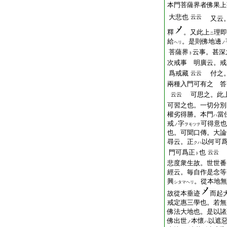
本門菩薩界者佛果上
大悲也
云云
又云
釋
。又此上
理即
ニ
給
。是則佛地邊
ヘリ
ノ
菩薩界
云事。甚深
ト
次戒事 明廣云。戒
爲戒藏
付之。
云云
兩種入門可有之 答
可思之。此上
云云
可習之也。一切分別
權劣得勝。本門
當
ハ
戒
字
可得意也
ノ
ヲモツテ
也。可聞口傳。大論
尋云。正
以何可
クハ
門可爲正
也
云云
ト
悲度衆生故。世世番
經云。毎自作是念等
興
。從本地無
シタマヘリ
故從本垂迹
而起
戒定惠三學也。若無
佛法大地也。是以諸
佛出世
本懷
以遮
ノ
ハ