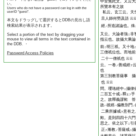
中全無此文。又云大
い。
所覽本有之故
Users who do not have a password can log in with the
userID "guest".
私云。玄三云。天
旦人師何勞及語
云
本文をドラッグして選択するとDDBの見出し語
検索結果が表示されます。
經
所造諸論也。殊
ノ
又云。大論者強
非
Select a portion of the text by dragging your
ニ
mouse to view all terms in the text contained in
指云也。故攝大乘論
the DDB. ・
前
明三祇。又十地
ニ
三僧祇位也。而地前
Password Access Policies
二十一僧祇也
云云
云。一卷
善戒經
ノ
ヲ
也
第三別教菩薩事 攝
也
云云
問。瓔珞經中
攝律
ニ
二百五十戒
釋
乎
ト
玉フ
之。故釋義謬歟 答
故
彼經
偏教別門
ハ
ハ
ノ
二乘所據戒
意有之
ヲ
歟。是則四四十六門
思之。依之以下
引
ニ
正
漸教
菩薩戒
攝
ク
ノ
ニ
大般若云。諸菩薩以