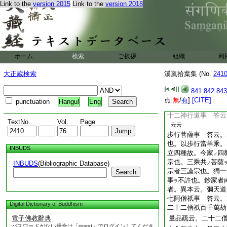
Link to the
version 2015
Link to the
version 2018
覺大師云。縱得紫金
此文深可思
云云
六教戒徳事 若善信
一百四戒之事 若聞
事
答云。藥師應身瑠
ホーム
検索
ご挨拶
組織
利
如來三聚淨戒
。故
ナリ
大正蔵検索
溪嵐拾葉集 (No.
241
之。若入印之事 答
五乘譬也
841
842
843
羊乘行事 答云。羊
点:
無
/
有
]
[CITE]
punctuation
Hangul
Eng
小
五十里也
云云
ノ
十二神行道事 答云
TextNo.
Vol.
Page
云云
歩行菩薩事 答云。
也。以歩行當羊乘。
INBUDS
立四種故。今家
四
ノ
宗也。三乘共
菩薩
INBUDS
(Bibliographic Database)
ノ
宗者三論宗也。獨一
Search
事
不許也。鈔家者
ヲ
者。異本云。彌天道
七阿僧祇事 答云。
Digital Dictionary of Buddhism
二十二僧祇百千萬劫
電子佛教辭典
量品疏云。二十二
パスワードがない場合は「guest」でログインしてくださ