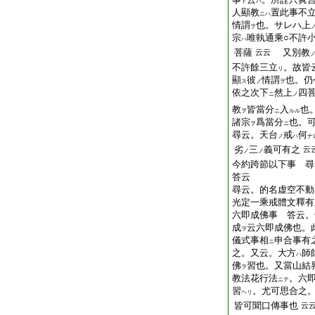
ト
ハ
人顯教
置此事不
ニハ
情謂
也。サレハ上
ヲ
宗
唯執通乘○不許
ハ
菩薩
又別教
云云
不許餘三立
。故皆
リ
顯
彼
情謂
也。仍
ス
ノ
ヲ
依之次下
然上
四
ニ
ノ
教
皆當分
入
也
ヲ
ニ
ルル
諸宗
爲當分
也。
ヲ
ニ
尋云。天台
戒
何
ノ
ハ
ナ
劣
三
義可有之
云
ノ
ノ
今約跨節以下事 尋
答云
尋云。的名虚空不動
光定一乘戒體文釋有
六即成佛事 答云
成
云六即成佛也
ヲ
儀式事相
申合事有
ニ
之。又云。大方
師
ハ
佛
習也。又當山結
ヲ
教法花行法
。六即
ニテ
習
。尤可思合之
ヘリ
皆可聞口傳事也
云