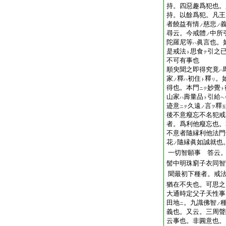
持。四惡趣爲犯也。
持。以餘爲犯。凡王
者饒益有情
慈悲
ノ
ノ
尋云。今戒體
中所
ノ
陀羅尼等
眞言也。
ハ
是戒法
思食
引之
ト
テ
不可有事也
順臾聞之即得究竟
ハ
家
釋
初住
釋
。
ノ
ハ
ト
リ
得也。本門
妙覺
ニテ
ト
山家
壽量品
引給
ハ
ト
ヘ
迹意
久遠
言
釋
ニテ
ノ
ヲ
玉
後不意癈忘不名犯戒
者。爲利他癈忘也。
不意者隨縁利他法門
花
隨縁眞如誠就也
ノ
一切智願事 答云
髻中明珠窮子衣同智
聞最初下種者。戒
猶在不失也。可思之
大通時定父子天性事
田地
。九識佛智
ニ
ノ
義也。又云。三周
云事也。非圓意也。