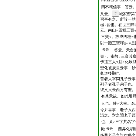
四不壞信事 答云
又云。
2
城家習
習事有之。所詮一體
極
習也。在世三歸
ト
云。南山
四種三寶
ハ
三寶
。故成四種
ヲ
ニ
以一體三寶釋
是
玉ヘリ
云云
答云。天台
寶
。密教
三寶其
ト
ノ
佛遣三人
且
化辰
ヲ
ク
聖化被辰旦云事 妙
眞道後顯也
昔者大宰問孔子云事
列子者孔子弟子也。
彼文只云西方有聖。
有其意故。如此引
人也。姓
大宰。名
ハ
令尹喜事 老子入西
請之。對之讀老子經
也。又
三字共名字
ハ
歟
西
昇
化
胡
云云
多尊老子之説作僞文