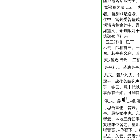
薩戒地名常寂光土。
竟證會之處
内
云云
者。自身即是道場。
住中。當知受菩薩戒
切諸佛集會此中。盡
如靈文。永無敵對十
壞顚傾毛孔
ヲモ
五三師相 已下
示云。師相有三。一
像。若生身舍利。若
乘
經卷
二菩
云云
ノ
身舍利
。若法身舍
ハ
凡夫。若外凡夫。
尋云。諸佛菩薩凡夫
乎 答云。爲末代以
事深有子細。可聞口
傳
。義
眞
ニハ
ニハ
可思合事也 答云。
事。最極祕事也。凡
尋云。本地三身習事
於理即位習之。檀那
彌實高
位彌下
。
レハ
リ
思之。又云。受者
ヲ