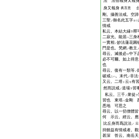
法 法宿報身又報
身又報身
台
眞言意
剛。攝善法戒。空諦
三聖
御名此五字
ノ
ヨリ
情戒
私云。本結大縁○釋
二寂光。能居
三身
ハ
一實相
妙法蓮花圓
ノ
門是也。梵網
教主
ノ
尋云。滅後必
中下
ス
必不可爾。如上得意
也
尋云。復有一類等
ノ
破戒
。末代
非法
ニハ
ノ
又云。二塔
云
有
ト
モ
然而説戒
道場
習
ノ
ヲ
私云。三千
衆徒
ノ
ヲ
習也 東塔
金剛 
ハ
悉地 可思之
尋云。以一切僧體皆
何 示云。經云。應
比丘身而爲説法
云
ノ
持饒益有情戒者。觀
甚深 答云。南岳天