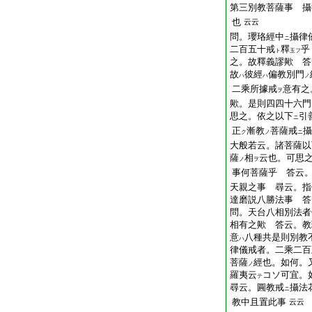
第三別教菩薩事 攝
也
云云
問。瓔珞經中
攝律
ニ
二百五十戒
釋
乎
ト
玉フ
之。故釋義謬歟 答
故
彼經
偏教別門
ハ
ハ
ノ
二乘所據戒
意有之
ヲ
歟。是則四四十六門
思之。依之以下
引
ニ
正
漸教
菩薩戒
攝
ク
ノ
ニ
大般若云。諸菩薩以
薩
相
云也。可思
ノ
ヲ
事何菩薩乎 答云
天親之事 尋云。指
達磨説八勝法事 答
問。天台八相別法者
相有之歟 答云。教
意
八種共是則別教
ハ
律儀戒者。二乘二百
菩薩
經也。如何。
ノ
羅夷云
コソ可宜。
テ
尋云。圓教戒
攝法
ニ
教中且置此事
云云