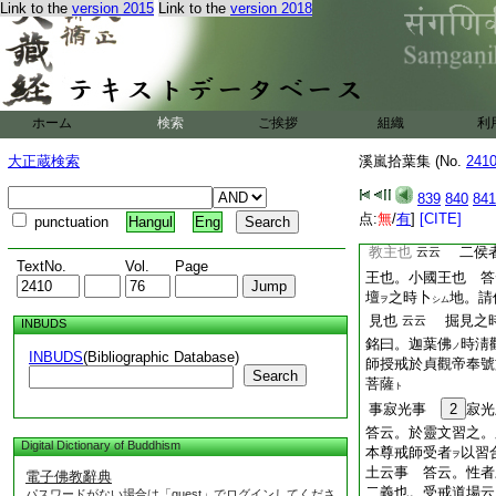
Link to the
version 2015
Link to the
version 2018
云。我等本有塔婆中
分身脱垢衣
云事。
ヲ
室者即是三聚淨戒也
見合之
一。天台有三密釋事
田者。三惑破斷相也
ホーム
検索
ご挨拶
組織
利
是則如來三密三身
大正蔵検索
溪嵐拾葉集 (No.
241
不二門云。如來三
839
840
841
也
又云。因名
云云
点:
無
/
有
]
[CITE]
punctuation
Hangul
Eng
之。昔淨滿如來者他
教主也
二侯者
云云
TextNo.
Vol.
Page
王也。小國王也 答
壇
之時卜
地。請
ヲ
シム
見也
掘見之時
云云
INBUDS
銘曰。迦葉佛
時淸
ノ
INBUDS
(Bibliographic Database)
師授戒於貞觀帝奉號
Search
菩薩
ト
事寂光事
2
寂光
答云。於靈文習之。
Digital Dictionary of Buddhism
本尊戒師受者
以習
ヲ
土云事 答云。性者
電子佛教辭典
二義也。受戒道場云
パスワードがない場合は「guest」でログインしてくださ