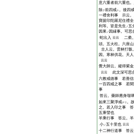
意六重者前六重也。
除
前四戒
。後四
ク
ト
一禮舍利事 示云。
寶篋印陀羅尼住禮全
利等。皆是先生
五
ノ
因果
因縁事。可思
ノ
蛇出入
二衢。
云云
頭。五火柱。六座山
古人云。雲林打骸
因。寒林供花。天人
云云
覺大師云。縱得紫金
此文深可思
云云
六教戒徳事 若善信
一百四戒之事 若聞
事
答云。藥師應身瑠
如來三聚淨戒
。故
ナリ
之。若入印之事 答
五乘譬也
羊乘行事 答云。羊
小
五十里也
云云
ノ
十二神行道事 答云