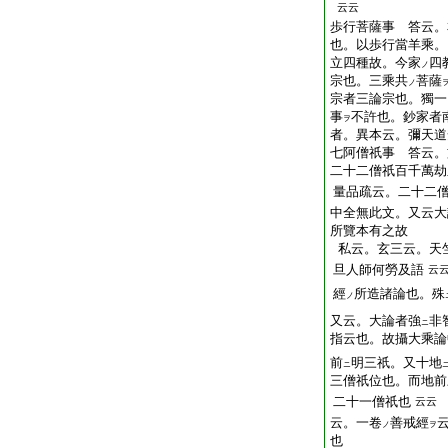
云云
歩行菩薩事 答云。
也。以歩行當羊乘。
立四種故。今家
四
ノ
宗也。三乘共
菩薩
ノ
宗者三論宗也。獨一
事
不許也。鈔家者
ヲ
者。異本云。彌天道
七阿僧祇事 答云。
二十二僧祇百千萬劫
量品疏云。二十二
中全無此文。又云大
所覽本有之故
私云。玄三云。天
旦人師何勞及語
云
經
所造諸論也。殊
ノ
又云。大論者強
非
ニ
指云也。故攝大乘論
前
明三祇。又十地
ニ
三僧祇位也。而地前
二十一僧祇也
云云
云。一卷
善戒經
ノ
ヲ
也