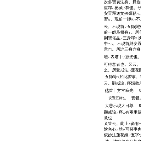
次多寶表法身。釋迦
重釋
祕藏
釋也。
ハ
ノ
安置釋迦文殊彌勒
ハ
習
。現前一師
不
ヒ
ヲハ
云。不現前
五師與
ノ
前一師爲報身
。所
ト
則寶塔品
三身釋
ノ
ヲ
中
。不現前與安
ニハ
意也。所詮三身六身
壇
表塔中
寂光也
ハ
ノ
可得意者也。又云。
之。所受戒法
蓮花
ハ
五師等
如此習事。
ヲ
云。顯戒論
序歸敬
ノ
𥡴首十方常寂光
實報
安置五師也
大悲示現大日尊
顯戒論
序
有兩重
ノ
ニ
意也
又答云。此上
尚有
ニ
陰色心
體
可習事
ノ
ヲ
依妙法蓮花經
五字
ノ