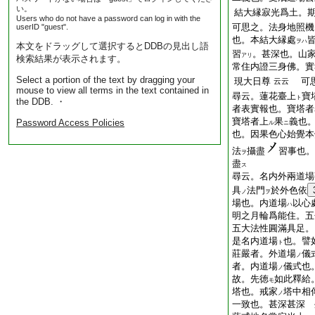
い。
結大縁寂光爲土。
Users who do not have a password can log in with the
可思之。法身地照機
userID "guest".
也。本結大縁處
ヲハ
本文をドラッグして選択するとDDBの見出し語
習
。甚深也。山家
アリ
検索結果が表示されます。
常住内證三身佛。實
Select a portion of the text by dragging your
現大日尊
可思
云云
mouse to view all terms in the text contained in
尋云。蓮花臺上
寶
ト
the DDB. ・
者表實報也。寶塔者
寶塔者上
果
義也
Password Access Policies
ル
ニ
也。因果色心始覺本
法
攝盡
習事也。
ヲ
盡
ス
尋云。名内外兩道場
具
法門
於外色依
ノ
ヲ
場也。内道場
以心
ハ
明之月輪爲能住。五
五大法性圓滿具足。
是名内道場
也。譬
ト
莊嚴者。外道場
儀
ノ
者。内道場
儀式也
ノ
故。先徳
如此釋給
モ
塔也。戒家
塔中相
ノ
一致也。甚深甚深 