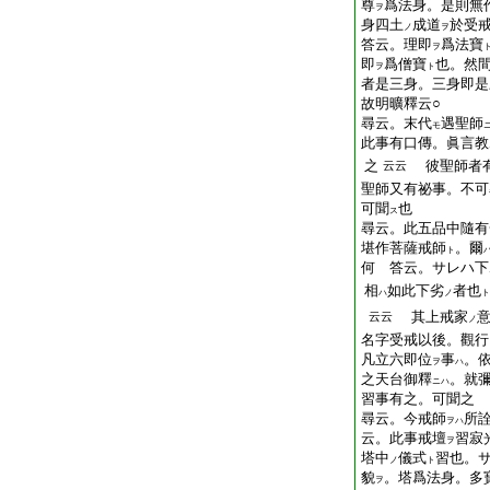
尊
爲法身。是則無
ヲ
身四土
成道
於受
ノ
ヲ
答云。理即
爲法寶
ヲ
即
爲僧寶
也。然
ヲ
ト
者是三身。三身即是
故明曠釋云○
尋云。末代
遇聖師
モ
此事有口傳。眞言教
之
彼聖師者
云云
聖師又有祕事。不可
可聞
也
ス
尋云。此五品中隨有
堪作菩薩戒師
。爾
ト
何 答云。サレハ下
相
如此下劣
者也
ハ
ノ
ト
其上戒家
云云
ノ
名字受戒以後。觀行
凡立六即位
事
。
ヲ
ハ
之天台御釋
。就
ニハ
習事有之。可聞之
尋云。今戒師
所
ヲハ
云。此事戒壇
習寂
ヲ
塔中
儀式
習也。
ノ
ト
貌
。塔爲法身。多
ヲ