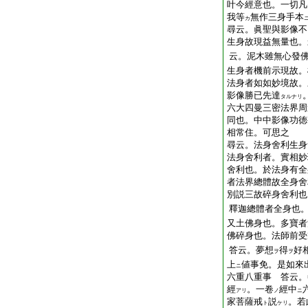
叶今經意也。一切凡
我等
無作三身手本
カ
尋云。眞聖與影像不
生身故現益無量也。
云。泥木雖無心發
生身者機前示現故。
法身者如如妙境故。
影像勝已先達
タルナリ
六大四曼三密法界
同也。中中影像功徳
相常住。可思之
尋云。法身舍利生身
法身舍利者。實相妙
舍利也。於法身有全
者法界總體故全身舍
別説三故碎身舍利也
釋迦總體者全身也
又土佛身也。多寶者
佛碎身也。法師前受
答云。夢想
得
好
ヲ
ヲ
上
値事免。是如來
ニ
六重八重事 答云。
經
。一卷
經中
アリ
ノ
ニ
家菩薩戒
説
。若
ト
ケリ