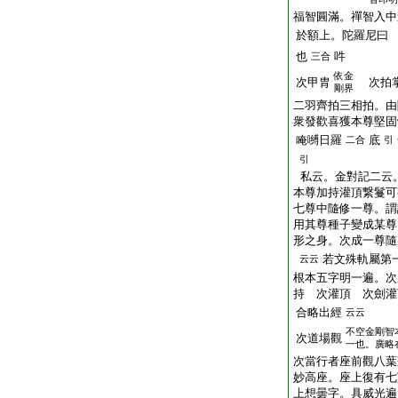
福智圓滿。禪智入中
於額上。陀羅尼曰
也
吽
三合
依金
次甲胄
次拍
剛界
二羽齊拍三相拍。由
衆發歡喜獲本尊堅固
唵嚩日羅
底
二合
引
引
私云。金對記二云
本尊加持灌頂繋鬘可
七尊中隨修一尊。謂
用其尊種子變成某尊
形之身。次成一尊隨
若文殊軌屬第
云云
根本五字明一遍。次
持 次灌頂 次劍灌
合略出經
云云
不空金剛智
次道場觀
一也。廣略
次當行者座前觀八葉
妙高座。座上復有七
上想曇字。具威光遍