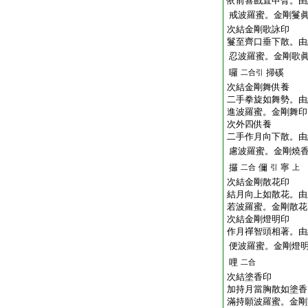
依前喜戲直申臂。由
戒波羅蜜。金剛鬘
次結金剛歌詠印
鬘至齊口垂下散。由
忍波羅蜜。金剛歌
囉
掃磎
二合引
次結金剛舞供養
二手拳旋如舞勢。由
進波羅蜜。金剛舞印
次外四供養
二手作月向下散。由
慮波羅蜜。金剛燒
攞
儞
寧
二合
引
上
次結金剛散花印
結月向上如散花。由
若波羅蜜。金剛散花
次結金剛燈明印
作月禪智頭相著。由
便波羅蜜。金剛燈
哩
二合
次結塗香印
加持月當胸散如塗香
滿持願波羅蜜。金剛