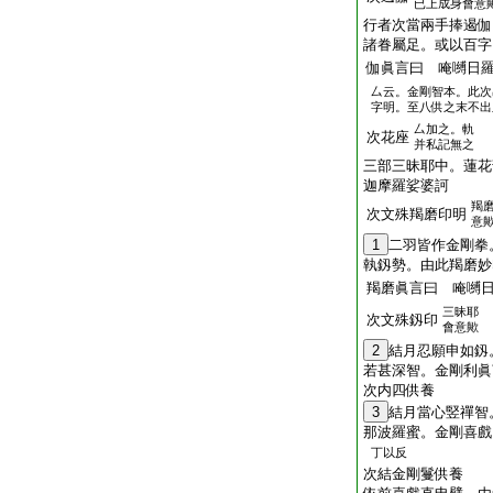
已上成身會意
行者次當兩手捧遏伽
諸眷屬足。或以百字
伽眞言曰 唵嚩日
厶云。金剛智本。此次
字明。至八供之末不出
厶加之。軌
次花座
并私記無之
三部三昧耶中。蓮花
迦摩羅娑婆訶
羯
次文殊羯磨印明
意
1
二羽皆作金剛拳
執釼勢。由此羯磨妙
羯磨眞言曰 唵嚩
三昧耶
次文殊釼印
會意歟
2
結月忍願申如釼
若甚深智。金剛利眞
次内四供養
3
結月當心竪禪智
那波羅蜜。金剛喜戲
丁以反
次結金剛鬘供養