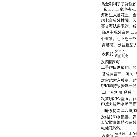
爲金剛利了了諦觀如
私云。三摩地軌云
海出生大蓮花王。金
想七寶珍妙樓閣。天
雲香海妓樂歌讃。於
滿月中現妙白蓮
云
中畫像。心上想一
身菩薩。然後重請
私加之
次振鈴
私記無之
次四攝印明
二手作日進如鉤。想
菩薩眞言曰 唵阿
次當結索入尊身。結
密印加持故變爲一體
曰 唵阿
呬吽〃
引
次當鎖印令堅固。作
印威力故悉令堅固
唵係娑普
吒
二合
次結鈴印令歡喜。禪
衆皆歡喜加持令速
唵健吒噁噁
乍捧器。述心
次遏伽