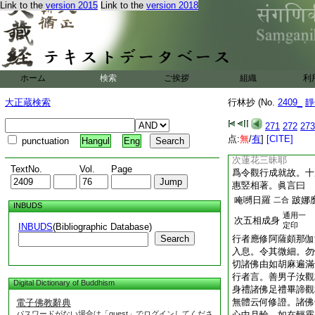
次文殊三昧耶
Link to the
version 2015
Link to the
version 2018
十度相叉成滿月。直
等
妙吉祥三摩耶眞言曰
丁
唵縛日羅
底
二合
反
ホーム
検索
ご挨拶
組織
利
鑁
三合
印明如
次極喜三昧耶
大正蔵検索
行林抄 (No.
2409_
靜
金界
次結金剛降三世。想
271
272
273
羽金剛拳。檀惠相鉤
点:
無
/
有
]
[CITE]
punctuation
Hangul
Eng
界悲心示現威怒形
次蓮花三昧耶
TextNo.
Vol.
Page
爲令觀行成就故。十
惠竪相著。眞言曰
唵嚩日羅
跛娜
二合
INBUDS
通用一
次五相成身
定印
INBUDS
(Bibliographic Database)
Search
行者應修阿薩頗那伽
入息。令其微細。勿
切諸佛由如胡麻遍滿
行者言。善男子汝觀
Digital Dictionary of Buddhism
身禮諸佛足禮畢諦觀
無體云何修證。諸佛
電子佛教辭典
パスワードがない場合は「guest」でログインしてくださ
心中月輪。如在輕霧