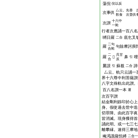
蕩倪
倪以反
厶云。先香 
次事供
飮食 次普供
十六中
次讃
一歟
行者次應誦一百八名
嚩日羅
底乞叉
二合
二句
羅
句賖摩訶庾
合歟
二
呉甘
羅
鼻
哩
𢥴
引
合
反
曩謨
蘇覩
諦
引
二合
厶云。軌只云誦一
界十六尊中利菩薩讃
八字文殊軌出此讃。
百八名讃一本
運
次百字讃
結金剛利釼印於心上
身。假使過去世中造
切罪障。由此百字眞
皆消滅。現身獲得首
誦此明。或一七三七
離攀縁。速得三摩地
唵渇誐薩怛縛
二合一