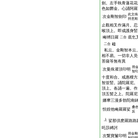
劍。左手執青蓮花花
色如欝金。心誦阿羅
此文殊
次金剛智劍印
持意歟
止觀相叉作滿月。忍
喉頂上。即成護身竪
唵嚩日羅
底乞
二合
二合
𤚥
私云。金剛智本云
相不易。一切非人見
菩薩等無有異
用
次曼殊灌頂印明
智
十度和合。戒惠檀方
智並竪。誦陀羅尼。
頂上。各誦一遍。作
頂五髻之上。陀羅尼
娜摩三漫多勃陀南
桑
怛姪他唵羅羅娑
反
上
娑那倶麽羅路路
吒莎縛訶
用金剛
次繋寶鬘印明
智印明