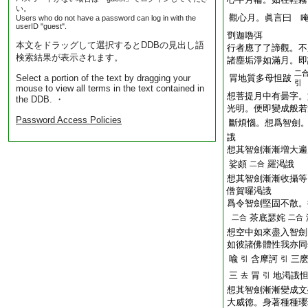
い。
觀心月。眞言曰 
Users who do not have a password can log in with the
userID "guest".
㔁迦嚕弭
本文をドラッグして選択するとDDBの見出し語
行者應了了諦觀。不
検索結果が表示されます。
諸塵垢淨如滿月。即
二
Select a portion of the text by dragging your
冐地質多母怛跛
引
mouse to view all terms in the text contained in
想菩提月中有曇字。
the DDB. ・
光明。便即變成般若
Password Access Policies
斷煩惱。想爲智劍
誐
想其智劍漸漸増大遍
娑頗
羅渇誐
二合
想其智劍漸漸收攝等
僧賀囉渇誐
爲令智劍堅固不散。
茶底瑟姹
二合
二合
想空中如來盡入智劍
如彼諸佛體性我亦同
喩
含摩訶
三
引
引
三
冐
地渇誐
去
引
想其智劍漸漸變成文
大威徳。身著種種瓔