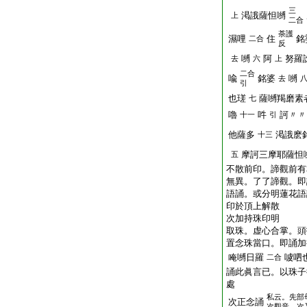
三
渇誐薩怛嚩
上
二合
荼護
濕哩
住
銘
二合
反
嚩
阿
努羅
去
六
上
二合
喩
銘婆
嚩
去
引
也瑳
薩嚩羯磨素
七
嚕
吽
訶〃〃
十一
引
他薩多
渇誐麽
十三
摩訶三摩耶薩怛
五
不散前印。諦觀前有
無異。了了諦觀。即
語誦。或分明蓮花語
印於頂上解散
次加持珠印明
取珠。虚心合掌。頭
置念珠當口。即誦加
唵嚩日羅
噳呬
二合
誦此眞言已。以珠子
處
私云。先部
次正念誦
次觀音 次