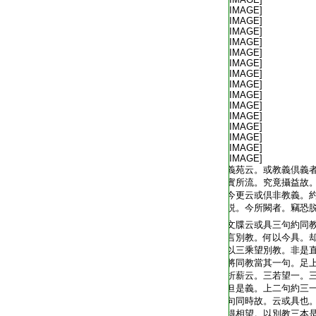
[IMAGE]
[IMAGE]
[IMAGE]
[IMAGE]
[IMAGE]
[IMAGE]
[IMAGE]
[IMAGE]
[IMAGE]
[IMAGE]
[IMAGE]
[IMAGE]
[IMAGE]
[IMAGE]
[IMAGE]
義苑云。或教義倶義
實所流。究竟攝益故。
今更云或倶非教義。
説。今所闕者。竊恐
文牒云或具三句約同
言別教。何以今具。却
以三乘望別教。非是
將同教當其一句。足上
折薪云。三若望一。
但是義。上二句約三
句同時故。云或具也
得相望。以別教三本