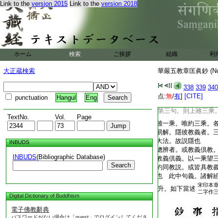
Link to the
version 2015
Link to the
version 2018
入十門。即屬別教。又
小乘。何以故。爲被圓
別。此等豈非同教。不
知。一乘別教是能目。
宗。俱非教
義明矣
ホーム
検索
ご挨拶
一乘三句者。或具教
組織
利
義非教。約同教説。
大正蔵検索
華嚴五教章匡眞鈔 (N
乘説。隱彼無盡教義
可解。初句。上約三
338
339
340
具教義。第二句。則
点:
無
/
有
]
[CITE]
punctuation
Hangul
Eng
教非義。今泯三乘。
第三句。則上雖三乘
TextNo.
Vol.
Page
雖一乘。唯約三乘。
易解。隱彼教義者。
大法。故説隱也
INBUDS
總辨者。或教義倶教
INBUDS
(Bibliographic Database)
教義倶義。以一乘望
Search
約同教説。或皆具教
也 此中句義。諸解
宋印本
升。如下當述
二字作
Digital Dictionary of Buddhism
電子佛教辭典
パスワードがない場合は「guest」でログインしてくださ