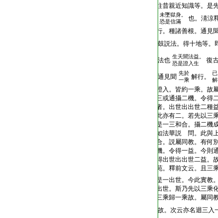
往昔親近知識等。是先
未墜獄身。
也。淸涼
恐是信滿
行。種諸善根。通見
鼓説法。得十地等。
生天聞法益。
法也
復古
恐是證入生
先於
已
通見聞
解行。
一乘
解
證入。皆約一乘。故
三或通攝二機。令得
者。出世出出世二種
此亦有二。若先以三
是一三和合。攝二機
如法華説 問。此與
合。説屬同教。有何
機。令得一益。今則
得出世出出世二益。
苑。釋前文云。且三
是一出世。今此實教
出世。斯乃先以三乘
三乘歸一乘故。屬同
故。次云亦名迴三入