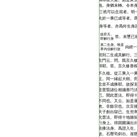
地。身猶未轉。令本
三祇可以念屈者。明
先於一乘已成等者。
身等者。亦爲何生身
獄昇天。
答。未墜已
即解行身
第二生身。唯是
尙經一
界內信解行故
習則二生成其解行。
玄門云。問。既言久
得耶。答。言久修善
不久植。從三乘入一
足。同一縁起大樹。
念豈不成佛耶。故探
是普賢諸位相攝善巧
已。聞此普法。即得
不同也。又云。如是
教。非餘宗也。次言
天子創出獄已。生兜
此普法。即得十地雖
行身上。得因圓滿出
見佛法身。爲證入生
故。石壓筍斜出。崖