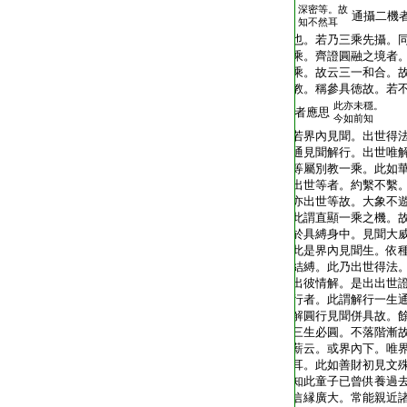
深密等。故
通攝二機
知不然耳
也。若乃三乘先攝。
乘。齊證圓融之境者
乘。故云三一和合。
教。稱參具徳故。若
此亦未穩。
者應思
今如前知
若界內見聞。出世得法
通見聞解行。出世唯
等屬別教一乘。此如
出世等者。約繫不繫
亦出世等故。大象不
此謂直顯一乘之機。
於具縛身中。見聞大威
此是界內見聞生。依種
結縛。此乃出世得法
出彼情解。是出出世
行者。此謂解行一生
解圓行見聞併具故。
三生必圓。不落階漸
薪云。或界內下。唯
耳。此如善財初見文
知此童子已曾供養過
信縁廣大。常能親近