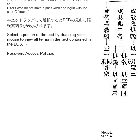
い。
Users who do not have a password can log in with the
userID "guest".
本文をドラッグして選択するとDDBの見出し語
検索結果が表示されます。
Select a portion of the text by dragging your
mouse to view all terms in the text contained in
the DDB. ・
Password Access Policies
[IMAGE]
[IMAGE]