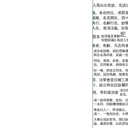
入爲出出世故。玄談
義。各在何位。准賢
成種。名見聞生。四
眞行。名解行生。妙
入生。准淸涼義。但
如演義及會解
賢首
等覺因滿位爲證入
教者。有解。凡言同
或全收諸教。或約理遍
和合名爲同者。其義一
同也。易簡。折薪。及
也。言同教者。易簡有
但一種。然祖立同名。
爲別。認別爲總。隨應
謂。法華會昔日權三
行。故云和合説故屬
淸涼
徑。爭到葛洪家
是也
成一故得稱實。故知。
一名同。則顯機增勝故
車故曰入一。即演義云
成一。一無別法也。今
大事出現於世等。開已
論。義當於廢。以此證