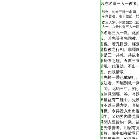
云亦名迴三入一教者
和合。約會三歸一名同
今異昔者。准下教起十
從三入別。何故如次七
入一。八云如會三入一
亦名迴三入一教。此
云。若先等者先同教
名也。若孔目云。經
是指教之行相。非釋
則是三一共教。共故
乘所依之經。五教三
所現一代佛法。不出
盡。勿以情取
若先於一乘已成解行
彼法者。即屬別教一
問。此約三生。如小
故無見聞耶。答。今
出世益有二種中。先
故不以三乘方便。直
身機。令得證入出出
聞生。又約界內通見
見聞入證皆約一乘。
悉先修善者。明宿有
根故。喩中如在欲界
轉得彼天樂。如是衆