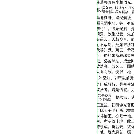
佛爲菩薩時小相放光
探玄云。以彼衆生宿
眼
遇舍那法界光觸故。
雖地獄身。遇光觸後。
屬見聞生耶。答。有四
解行生。彼蒙光觸。
淸淨。故集成云。先
好品云。天鼓發音。
心不放逸。於如來所
衆善知識。疏云。示
行。於如來所種諸善
識。必曾聞法。成金
彼法者。彼又云。爾
大迴向故。便得十地
當知。以墮獄前見
文
之已成解行。是初生
彼法者。爲是信滿。
指事鈔意。
探玄云。
爲信滿位
三重益。初明佛光普
二此天子毛孔所出香
令得輪王。亦是十地
生。亦令得十地。此
時頓成。折薪云。彼
十地。遇光息苦。獲