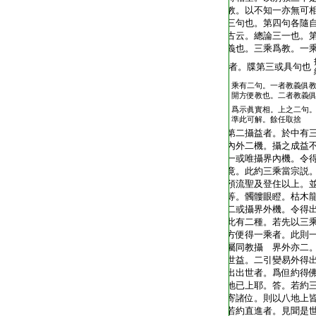
教。以不知一亦無可
三句也。第四句各隨
古云。總論三一也。
義也。三乘爲教。一乘
者。牒第三或具句也
乘有二句。一者教義俱
開方便教也。二者教義
爲示眞實相。上之二句
準此可解。餘任取捨
第二攝益者。於中有
內外二機。攝之成益
一或唯攝界內機。令
竟。此約三乘當宗説
預流聖及登住以上。
等。髑髏眼瞪。枯木
二或攝界外機。令得
此有二種。若先以三
方便得一乘者。此則
屬同教攝 界外亦二
世益。二引變易外得
出出世者。爲但約得
地已上耶。答。若約
寄諸位。則以八地上
若約直進者。見聞是