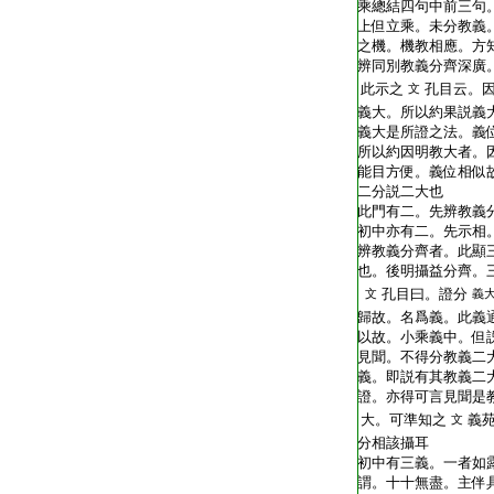
乘總結四句中前三句
上但立乘。未分教義
之機。機教相應。方
辨同別教義分齊深廣。
此示之
孔目云。
文
義大。所以約果説義
義大是所證之法。義
所以約因明教大者。
能目方便。義位相似
二分説二大也
此門有二。先辨教義
初中亦有二。先示相
辨教義分齊者。此顯
也。後明攝益分齊。
孔目曰。證分
文
義
歸故。名爲義。此義
以故。小乘義中。但
見聞。不得分教義二
義。即説有其教義二
證。亦得可言見聞是
大。可準知之
義
文
分相該攝耳
初中有三義。一者如
謂。十十無盡。主伴