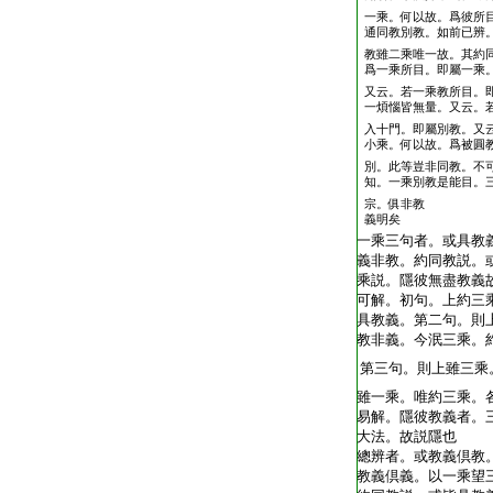
一乘。何以故。爲彼所
通同教別教。如前已辨
教雖二乘唯一故。其約
爲一乘所目。即屬一乘
又云。若一乘教所目。
一煩惱皆無量。又云。
入十門。即屬別教。又
小乘。何以故。爲被圓
別。此等豈非同教。不
知。一乘別教是能目。
宗。俱非教
義明矣
一乘三句者。或具教
義非教。約同教説。
乘説。隱彼無盡教義
可解。初句。上約三
具教義。第二句。則
教非義。今泯三乘。
第三句。則上雖三乘
雖一乘。唯約三乘。
易解。隱彼教義者。
大法。故説隱也
總辨者。或教義倶教
教義倶義。以一乘望