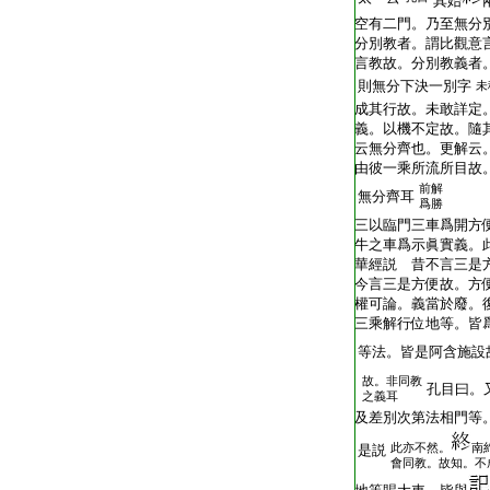
其始
空有二門。乃至無分
分別教者。謂比觀意
言教故。分別教義者
則無分下決一別字
未
成其行故。未敢詳定
義。以機不定故。隨
云無分齊也。更解云
由彼一乘所流所目故
前解
無分齊耳
爲勝
三以臨門三車爲開方
牛之車爲示眞實義。
華經説 昔不言三是
今言三是方便故。方
權可論。義當於廢。
三乘解行位地等。皆
等法。皆是阿含施設
故。非同教
孔目曰。
之義耳
及差別次第法相門等
此亦不然。
南
是説
會同教。故知。不