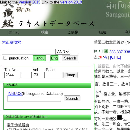
義故。縱則三有存壞
Link to the
version 2015
Link to the
version 2018
攬實無體故也。次義
隱亦無盡。以即權而
壞隱顯。即上該攝門
中。三一異乃是二門
有異也。復古云。三
ホーム
検索
ご挨拶
組織
利
一。就義以明存壞。
乘普法。法爾繁興。
大正蔵検索
華嚴五教章匡眞鈔 (N
體無盡
未穩
由此鎔融。有其四句
336
337
338
教。或唯三乘。如三
点:
無
/
有
]
[CITE]
punctuation
Hangul
Eng
亦一亦三。如同教。
折薪云。由此下總攝
TextNo.
Vol.
Page
唯局同教也。以此一
揀即是三乘等。三一
言。故非三一。故今
INBUDS
結句
INBUDS
(Bibliographic Database)
復古云。鎔者事
數
Search
有四句也。一唯一乘
如上別教。二或唯三
故。不知一者。機劣
Digital Dictionary of Buddhism
可約一乘機設
也。
教。則三一和合。會
電子佛教辭典
非三非一者。性果圓
パスワードがない場合は「guest」でログインしてくださ