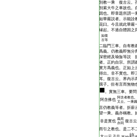
別教一乘 復古云。
別索大牛之車故也。
因也。即章題所謂一
如華嚴説者。示能詮
花曰。今且就此華嚴
縁起。不過自體因之
如復
古等
二臨門三車。自有教
爲義。仍教義即無分
深密經及瑜伽等説 
者。正約自宗。所謂
實方爲義也。正如上
得出。非不實也。即
耳。復古云。界內示
孺子。但有言而無物
。實無三車。要問
阿含者教也
阿含佛也
又云。一乘
言仍教義等者。折薪
望一乘。義亦稱教。
義苑
非是實也
復古云
亦同
而引之教也。是二不二
太一云
孔目