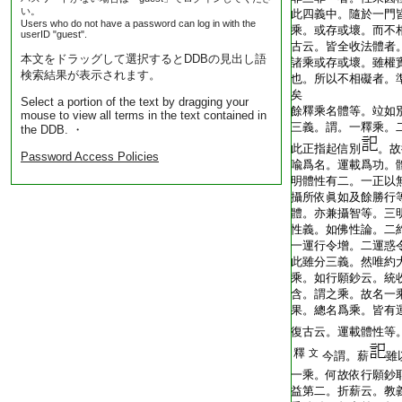
い。
此四義中。隨於一門
Users who do not have a password can log in with the
乘。或存或壞。而不
userID "guest".
古云。皆全收法體者
本文をドラッグして選択するとDDBの見出し語
諸乘或存或壞。雖權
検索結果が表示されます。
也。所以不相礙者。
矣
Select a portion of the text by dragging your
餘釋乘名體等。竝如
mouse to view all terms in the text contained in
三義。謂。一釋乘。
the DDB. ・
此正指起信別
。故
Password Access Policies
喩爲名。運載爲功。
明體性有二。一正以
攝所依眞如及餘勝行
體。亦兼攝智等。三
性義。如佛性論。二約
一運行令增。二運惑
此雖分三義。然唯約
乘。如行願鈔云。統
含。謂之乘。故名一
果。總名爲乘。皆有
復古云。運載體性等
釋
文
今謂。薪
雖
一乘。何故依行願鈔
益第二。折薪云。教