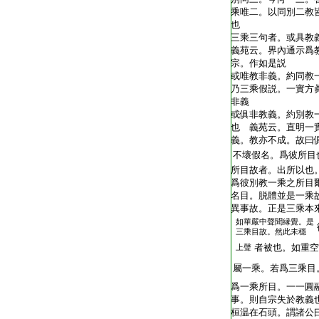
乘唯二。以同別二教
也
三乘三句者。或具教
義苑云。界內通示爲
宗。作如是説
或唯教非義。約同教
乃三乘假説。一實方
非義
或俱非教義。約別教
也 義苑云。直明一
義。教亦不成。故曰
不壞假名。爲彼所目
所目故者。出所以也
爲彼別教一乘之所目
名目。脱體並是一乘
異事故。正是三乘本
如華嚴中聲聞縁覺。是
三乘目故。然此未穩
者被也。如重空
上聲
屬一乘。若爲三乘目
爲一乘所目。一一圓
事。則自宗失於教義
桓温在石頭。謂諸公曰