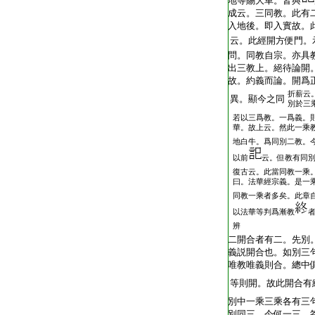
地等賜大車。皆與
成云。三同教。此
入地後。即入實故。
云。此經開方便門。
問。同教自宗。亦具
出三教上。絕待論開
故。約義而論。開爲
折薪云
異。顯今之同
別於三
若以三爲教。一爲義。
華。故上云。然此一乘
地白牛。爲同別二教。
以前
云。但教有同
復古云。此當同教一乘
曰。法華經宗義。是一
同教一乘者多矣。此章
以法華等判爲漸教
辨
二開合者有二。先別
義説開合也。如別三
唯教唯義則合。總中
等則開。故此開合有
別中一乘三乘各有三
別同三。今何一三。