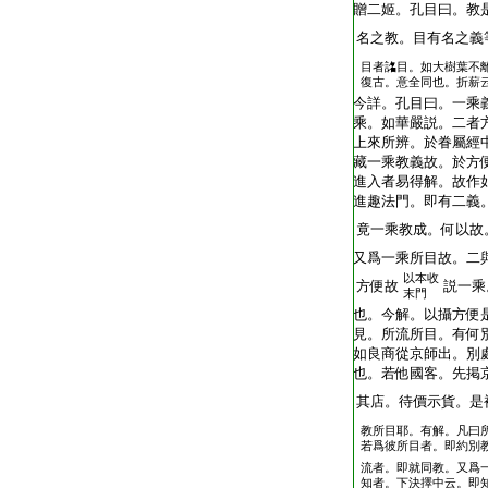
贈二姬。孔目曰。教
名之教。目有名之義
目者詺目。如大樹葉不
復古。意全同也。折薪
今詳。孔目曰。一乘
乘。如華嚴説。二者
上來所辨。於眷屬經
藏一乘教義故。於方
進入者易得解。故作
進趣法門。即有二義
竟一乘教成。何以
又爲一乘所目故。二
以本收
方便故
説一乘
末門
也。今解。以攝方便
見。所流所目。有何
如良商從京師出。別
也。若他國客。先掲
其店。待價示貨。是
教所目耶。有解。凡曰
若爲彼所目者。即約別
流者。即就同教。又爲
知者。下決擇中云。即