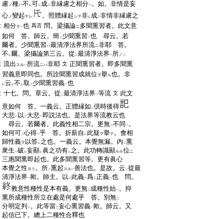
:
慮
種
不
可
成
非縁慮之相分
。如。非情是妄
ノ
ハ
レ
レ
二
一
:
心
變起
。照體縁起
非
成
非情非縁慮之
ノ
ナレ
シテ
レ
二
:
相分
也
問。梁攝論
多聞熏習者。此文意
爲言
ヲ
ニ
一
:
如何 答。師云。簡
少聞熏習
也 尋云。若
二
一
:
爾者。少聞熏習
最清淨法界所流
非耶 答。
ハ
ニ
:
不
爾。梁攝論第三云。從
最清淨法界
所
ノ
レ
二
一
二
:
流出
所流
非耶
正聞熏習者。即多聞熏
文
スル
ニハ
一
:
習義意即同也。所詮聞熏習成就位
擧
也。非
ヲ
ル
:
云
不
取
少聞熏習義
也
レ
レ
レ
二
一
:
十七。問。章云。從
最清淨法界
等流
此文
文
二
一
:
意如何 答。一義云。正體縁如
倶時後得
二
:
大悲
以
大悲
即説法也。是法界等流教云也
一
二
一
:
尋云。若爾者。此義性相二宗。更無
不同
。
二
一
:
如何可
心得
乎 答。折薪自
此疑
擧
。會相
ヲ
テ
二
一
レ
:
歸性義
以答
之也。一義云。本覺無漏。内
熏
ヲ
レ
二
:
衆生
破
妄顯
眞之功有
之。此功轉識顯
位
ルル
ニ
一
レ
レ
レ
:
三惠聞熏即起也。此多聞熏習等。更有眞心
:
本覺之性
。所
熏起
善法也。是故。云
從最
ヨリ
スル
二
一
二
:
清淨法界
歟。師主。以
此義
爲
正義
也 問。
一
二
一
二
一
:
教意性種性是本有義。更無
成種性始
。抑
二
一
:
熏所成種性所立在處是何處乎 答。別無
二
:
分明定判
。此等當
妄心熏習義
歟。師云。又
一
二
一
:
起信已下。總上二種性合釋也