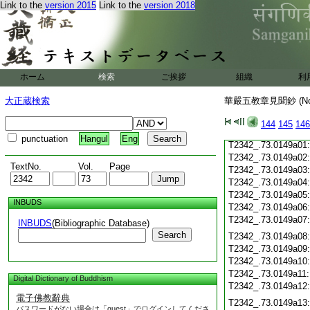
T2342_.73.0148c19
Link to the
version 2015
Link to the
version 2018
T2342_.73.0148c20
T2342_.73.0148c21
T2342_.73.0148c22
T2342_.73.0148c23
T2342_.73.0148c24
ホーム
検索
ご挨拶
組織
利
T2342_.73.0148c25
T2342_.73.0148c26
大正蔵検索
華嚴五教章見聞鈔 (N
T2342_.73.0148c27
T2342_.73.0148c28
144
145
146
T2342_.73.0148c29
punctuation
Hangul
Eng
T2342_.73.0149a01
T2342_.73.0149a02
TextNo.
Vol.
Page
T2342_.73.0149a03
T2342_.73.0149a04
T2342_.73.0149a05
INBUDS
T2342_.73.0149a06
T2342_.73.0149a07
INBUDS
(Bibliographic Database)
Search
T2342_.73.0149a08
T2342_.73.0149a09
T2342_.73.0149a10
T2342_.73.0149a11
Digital Dictionary of Buddhism
T2342_.73.0149a12
電子佛教辭典
T2342_.73.0149a13
パスワードがない場合は「guest」でログインしてくださ