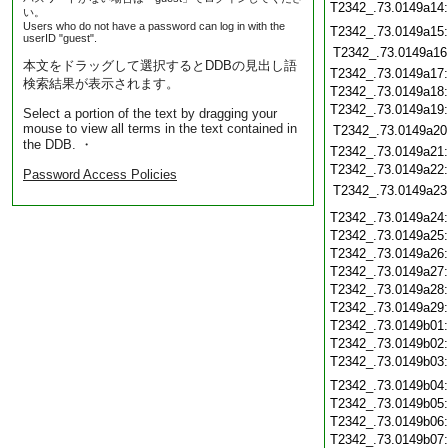
T2342_.73.0149a14
い。
Users who do not have a password can log in with the
T2342_.73.0149a15
userID "guest".
T2342_.73.0149a16
本文をドラッグして選択するとDDBの見出し語
T2342_.73.0149a17
検索結果が表示されます。
T2342_.73.0149a18
T2342_.73.0149a19
Select a portion of the text by dragging your
mouse to view all terms in the text contained in
T2342_.73.0149a20
the DDB. ・
T2342_.73.0149a21
T2342_.73.0149a22
Password Access Policies
T2342_.73.0149a23
T2342_.73.0149a24
T2342_.73.0149a25
T2342_.73.0149a26
T2342_.73.0149a27
T2342_.73.0149a28
T2342_.73.0149a29
T2342_.73.0149b01
T2342_.73.0149b02
T2342_.73.0149b03
T2342_.73.0149b04
T2342_.73.0149b05
T2342_.73.0149b06
T2342_.73.0149b07