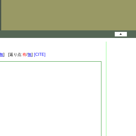
無
] [返り点:
有
/
無
]
[CITE]