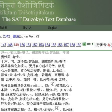
:
性
名
。如量智
智名歟。師云。通途本覺本有
ト
ケ
ヲ
:
靈體
名
智也。始覺修顯智是云
智也。然
今
ヲ
ルニ
レ
レ
:
云
性智
。性即智故。智
性
二字。義即同
歟
ト
トノ
ナルヘヤ
二
一
:
問。正以
何知
法性明朗
乎 答。師云。於
レ
二
一
二
:
鏡上
能現
染淨諸法
者。還如
知
鏡明淨
。依
一
二
一
レ
二
一
二
:
我等惡愛是非念
。還可
知
法性之明朗
也
一
レ
二
一
用条件
使い方
English
:
問。就
上簡非情釋
。抑於
一味法性
。寂
爲言
二
一
二
一
:
用
遍
非情
。照用
限
有情
云事。道理未
辨
ハ
ニ
ハ
二
一
二
一
レ
o.
2342_
靈波
記 ) in Vol. 73
:
耶如何 答。眞心迷
成
妄心
之時。眞境隨
テ
ト
テ
二
一
:
妄情也。然
迷故更在
心。更於
非情
非
論
ルニ
147
148
149
150
151
152
153
154
155
156
157
158
159
[行番号:
有
/
レ
二
一
レ
二
:
迷悟
也。一心若清淨
眞境亦現也。心若不
ナレハ
一
:
淨
妄境隨
現也。總迷悔即就
智論故。即開
ナラハ
テ
レ
:
覺性限
有情
二
一
:
十六。問。迷悟依
智論故。開覺性即限
有情
レ
二
一
:
器界非情之妄境
。更是妄心起相分故。猶是
ハ
:
心用分限也。皆心智之變作。開覺
上
所起
ノ
ノ
ノ
:
影像
云
非情
云
妄境
也。若爾者。寂用遍
非
ヲ
二
一
二
一
二
:
情
云事未
明。如何 答。見分帶
相分
之時。
一
レ
二
一
:
相分更是彼見分之種
生
。似
彼能見心
。
ヨリ
レハ
レ
二
一
:
本識中
名言
種
撃發
帶
相分
云。如今
非
ノ
ノ
ヲ
シテ
スト
ノ
二
一
:
情
縁慮妄心所變
。照體縁起
似
成
非情
モ
ナレハ
シテ
ト
レ
二
一
:
然
妄心帶
妄境之相
也。見分名言種撃發
ルニ
ヲ
シテ
二
一
:
即相分
帶
如
。妄心法性中空寂義
薫動
爲
ヲ
ル
ク
ヲ
シテ
二
:
所縁非縁慮之相
也。相
見
所變
。見分縁
ヲ
ハ
ノ
ナレ
一