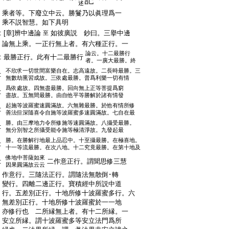
述
:
乘者等。下廢立中云。勝鬘乃以眞理爲一
:
乘不説智慧。如下具明
:
[章]辨中邊論
如彼廣説 鈔曰。三擧中邊
至
:
論無上乘。一正行無上者。有六種正行。一
論云。十二最勝行
:
最勝正行。此有十二最勝行
者。一廣大最勝。終
不欣求一切世間富樂自在。志高遠故。二長時最勝。三
:
無數劫熏習成故。三依處最勝。普爲利樂一切有情
爲依處故。四無盡最勝。回向無上正等菩提爲窮
:
盡故。五無間最勝。由自他平等勝解於諸有情發
起施等波羅蜜速圓滿故。六無雜最勝。於他有情所修
:
善法但深隨喜令自施等波羅蜜多速圓滿故。七自在最
勝。由三摩地力令所修施等速圓滿故。八攝受最勝。
:
無分別智之所攝受能令施等極清淨故。九發起最
勝。在勝解行地最上品忍中。十至攝最勝。在極喜地。
:
十一等流最勝。在次八地。十二究竟最勝。在第十地及
佛地中菩薩如來
:
二作意正行。謂聞思修三慧
因果圓滿故云云
:
作意行。三隨法正行。謂隨法無散倒･轉
:
變行。四離二邊正行。寶積經中所説中道
:
行。五差別正行。十地所修十波羅蜜多行。六
:
無差別正行。十地所修十波羅蜜於一一地
:
亦修行也 二所縁無上者。有十二所縁。一
:
安立所縁。謂十波羅蜜多等安立法門爲所