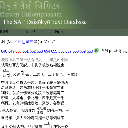
:
經説涅槃界第一義乘故。以小入大由是
:
應知 即是佛乘者。述
曰。因果對明攝
:
入
大乘是因佛乘是果。此經説涅槃界
云云
:
第一義乘。第一義乘今云大乘。理一乘故
:
爲因 是故三乘等者。述
曰。三一對明攝
用条件
使い方
English
:
入。三乘入一乘名總明攝入
云云
 (No.
2323_
基辨
撰 ) in Vol. 71
:
[章]又言若如
一義乘等 鈔曰。是第三文。
至
:
述
曰。若如來等下明攝入。於中有二。初
648
649
650
651
652
653
654
655
656
657
658
659
660
[行番号:
有
/
:
明權。二明實。若如來等下初明權也。即法
:
花經中破三歸一倶有攝入。 即是如來隨
:
彼意欲而方便説。非眞了義故名權説也
已上
:
又述
曰。二乘者下二明實也。今此經
述
:
中具明出生攝入一乘。眞諦了義不隨他語
:
名眞説故。若法花經中説一乘是實二乘
:
稱權。以於一佛乘分別説三故息處爲二
:
密遣二人等也。若此經中四乘是實一乘
:
稱權。以有無種姓定姓二乘故。各別説
種姓別
:
説人爲實。若隱種姓
總説一乘。一
運載
:
乘是權。攝大乘論爲引攝一類等頌破不
已上
定姓令歸大乘。非定姓故
即第一義
: