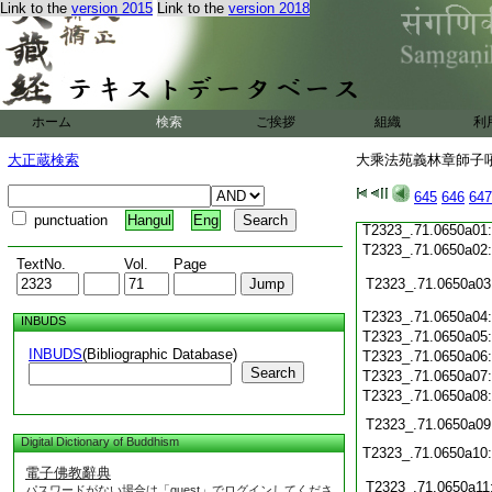
Link to the
version 2015
Link to the
version 2018
T2323_.71.0649c20
T2323_.71.0649c21
T2323_.71.0649c22
T2323_.71.0649c23
T2323_.71.0649c24
ホーム
検索
ご挨拶
組織
利
T2323_.71.0649c25
大正蔵検索
大乘法苑義林章師子吼鈔
T2323_.71.0649c26
T2323_.71.0649c27
645
646
647
T2323_.71.0649c28
punctuation
Hangul
Eng
T2323_.71.0650a01
T2323_.71.0650a02
TextNo.
Vol.
Page
T2323_.71.0650a03
T2323_.71.0650a04
INBUDS
T2323_.71.0650a05
INBUDS
(Bibliographic Database)
T2323_.71.0650a06
Search
T2323_.71.0650a07
T2323_.71.0650a08
T2323_.71.0650a09
Digital Dictionary of Buddhism
T2323_.71.0650a10
電子佛教辭典
T2323_.71.0650a11
パスワードがない場合は「guest」でログインしてくださ