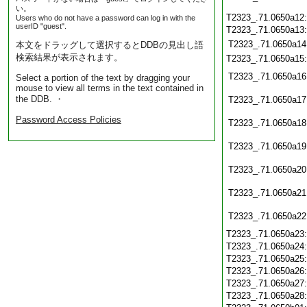
い。
T2323_.71.0650a12
Users who do not have a password can log in with the
userID "guest".
T2323_.71.0650a13
T2323_.71.0650a14
本文をドラッグして選択するとDDBの見出し語
検索結果が表示されます。
T2323_.71.0650a15
T2323_.71.0650a16
Select a portion of the text by dragging your
mouse to view all terms in the text contained in
the DDB. ・
T2323_.71.0650a17
Password Access Policies
T2323_.71.0650a18
T2323_.71.0650a19
T2323_.71.0650a20
T2323_.71.0650a21
T2323_.71.0650a22
T2323_.71.0650a23
T2323_.71.0650a24
T2323_.71.0650a25
T2323_.71.0650a26
T2323_.71.0650a27
T2323_.71.0650a28