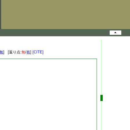
無
] [返り点:
無
/
有
]
[CITE]