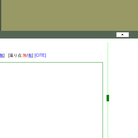
無
] [返り点:
無
/
有
]
[CITE]