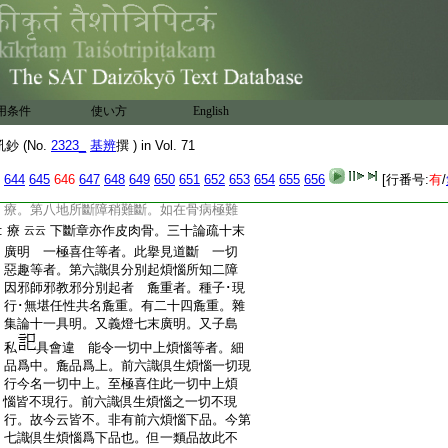
:
明
:
[章]菩薩地説
入如來住 鈔曰。第四明三
至
二十一
:
住斷之三麁重 菩薩地説者。四十八
丁右
:
七十三
已下應對撿 三住所斷者。深
八丁左
:
密經四地波羅蜜品説三住斷。一皮麁重。二
用条件
使い方
English
:
膚麁重。三骨麁重
又伽四十八説一皮
云云
 (No.
2323_
基辨
撰 ) in Vol. 71
:
二膚三骨又同。七十三説一皮二肉三心。或
:
本作實者。以貞實與心義同歟。私
曰。
644
645
646
647
648
649
650
651
652
653
654
655
656
[行番号:
有
/
:
以喩顯。謂見道所斷障易斷如在皮病易
:
療。第八地所斷障稍難斷。如在骨病極難
:
療
下斷章亦作皮肉骨。三十論疏十末
云云
:
廣明 一極喜住等者。此擧見道斷 一切
:
惡趣等者。第六識倶分別起煩惱所知二障
:
因邪師邪教邪分別起者 麁重者。種子･現
:
行･無堪任性共名麁重。有二十四麁重。雜
:
集論十一具明。又義燈七末廣明。又子島
:
私
具會違 能令一切中上煩惱等者。細
:
品爲中。麁品爲上。前六識倶生煩惱一切現
:
行今名一切中上。至極喜住此一切中上煩
:
惱皆不現行。前六識倶生煩惱之一切不現
:
行。故今云皆不。非有前六煩惱下品。今第
:
七識倶生煩惱爲下品也。但一類品故此不