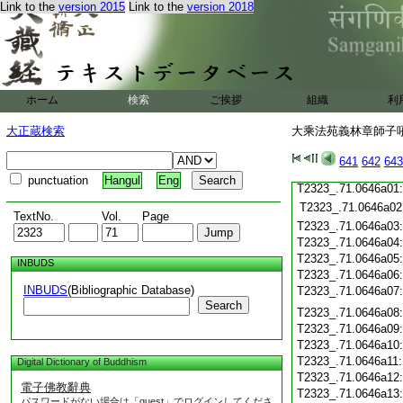
Link to the
version 2015
Link to the
version 2018
T2323_.71.0645c21
T2323_.71.0645c22
T2323_.71.0645c23
T2323_.71.0645c24
T2323_.71.0645c25
ホーム
検索
ご挨拶
組織
利
T2323_.71.0645c26
大正蔵検索
大乘法苑義林章師子吼鈔
T2323_.71.0645c27
T2323_.71.0645c28
641
642
643
T2323_.71.0645c29
punctuation
Hangul
Eng
T2323_.71.0646a01
T2323_.71.0646a02
TextNo.
Vol.
Page
T2323_.71.0646a03
T2323_.71.0646a04
T2323_.71.0646a05
INBUDS
T2323_.71.0646a06
INBUDS
(Bibliographic Database)
T2323_.71.0646a07
Search
T2323_.71.0646a08
T2323_.71.0646a09
T2323_.71.0646a10
T2323_.71.0646a11
Digital Dictionary of Buddhism
T2323_.71.0646a12
電子佛教辭典
T2323_.71.0646a13
パスワードがない場合は「guest」でログインしてくださ