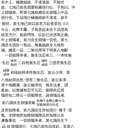
:
名中上。極微細故。不達道故。不能伏
:
故。七地已前名我愛執藏現行位。子島曰。中
:
上煩惱者。即第七識相應倶生煩惱上中品
:
現行也。下品現行極微細故不達道。故不
:
能伏。故七地已前以故意力起者是也
云云
:
今云。此釋不爾。子島意起未伏下品惑爲
:
故意方行。如前問答。以起已伏惑爲正義。
:
中上煩惱者。前六倶生煩惱一切也。第七
:
識倶生惑但一類品。無麁細故非九地所
:
攝。總是一品 二無功用等下明第八地斷
:
一切能障等者。無生法忍有三。一本性無
縁所
縁依
:
生忍
二自然無生忍
三惑苦無生忍
執得
他得
縁圓
:
初地始得本性無生忍。故云少淨。第
成得
:
八地始得自然･惑苦二無生忍。故云多淨。
:
第十地圓滿。故云極淨也 無生法者。謂
:
眞如。以無漏智忍可云忍。能障此忍煩
:
惱所知二障云一切能障也 諸煩惱品者。
此種子金剛心斷今云
:
前六識倶生煩惱習氣
習氣無堪任性也
:
及所知障者。前六識倶生所知現行･種子･習
:
氣。非障地所知障煩惱障品所知障云在
:
膚麁重也 一切煩惱等者。第七識倶生下
:
品
煩惱現行。七地已前尚自現起。至第八
細