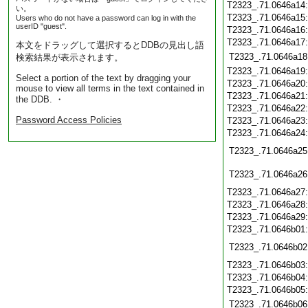
T2323_.71.0646a14
い。
T2323_.71.0646a15
Users who do not have a password can log in with the
userID "guest".
T2323_.71.0646a16
T2323_.71.0646a17
本文をドラッグして選択するとDDBの見出し語
T2323_.71.0646a18
検索結果が表示されます。
T2323_.71.0646a19
Select a portion of the text by dragging your
T2323_.71.0646a20
mouse to view all terms in the text contained in
T2323_.71.0646a21
the DDB. ・
T2323_.71.0646a22
Password Access Policies
T2323_.71.0646a23
T2323_.71.0646a24
T2323_.71.0646a25
T2323_.71.0646a26
T2323_.71.0646a27
T2323_.71.0646a28
T2323_.71.0646a29
T2323_.71.0646b01
T2323_.71.0646b02
T2323_.71.0646b03
T2323_.71.0646b04
T2323_.71.0646b05
T2323_.71.0646b06