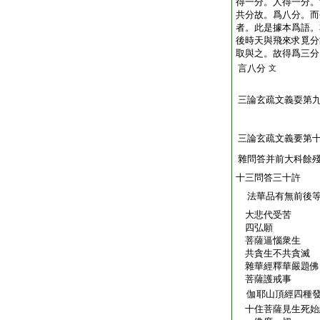
得一分。人得一分。
共分故。爲八分。而
者。此是據本爲語。
後時天與飛來求覓分
取與之。故得爲三分
言八分
文
三論玄疏文義耍第
三論玄疏文義要第
雜問答并前大科餘
十三問答三十許
法華品有無前後
大悲代受苦
四弘願
菩薩逼惱衆生
共貪生不共貪滅
雜華經釋華嚴題佛
菩薩護戒事
伽耶山頂經四種
十住菩薩見生死始