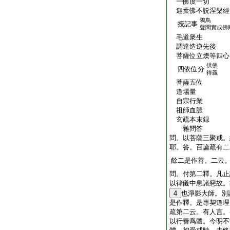
一佛度一切
迦葉佛不説涅槃經
鴒鳥
授記事
聲聞實成佛
毛道衆生
調達造逆先後
菩薩位立煗等四心
供佛
四依位分
得義
菩薩五位
道場量
自宗行業
祖師血脈
玄疏本末録
雜問答
問。以菩薩三聚戒。
耶。答。百論疏有二
餘二是作善。二云
問。付第二釋。凡止
以律儀中息諸惡故。
4
也淨影大師。別
是作釋。是專契道理
疏第二云。有人言。
以行善爲體。今明不