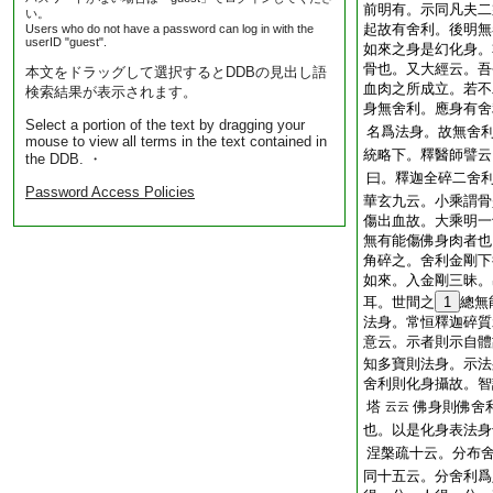
前明有。示同凡夫二
い。
起故有舍利。後明無
Users who do not have a password can log in with the
userID "guest".
如來之身是幻化身。
骨也。又大經云。吾
本文をドラッグして選択するとDDBの見出し語
血肉之所成立。若不
検索結果が表示されます。
身無舍利。應身有舍
Select a portion of the text by dragging your
名爲法身。故無舍
mouse to view all terms in the text contained in
統略下。釋醫師譬云
the DDB. ・
曰。釋迦全碎二舍
Password Access Policies
華玄九云。小乘謂骨
傷出血故。大乘明一
無有能傷佛身肉者也
角碎之。舍利金剛下
如來。入金剛三昧。
耳。世間之
1
總無
法身。常恒釋迦碎質
意云。示者則示自體
知多寶則法身。示法
舍利則化身攝故。智
塔
佛身則佛舍
云云
也。以是化身表法身
涅槃疏十云。分布
同十五云。分舍利爲