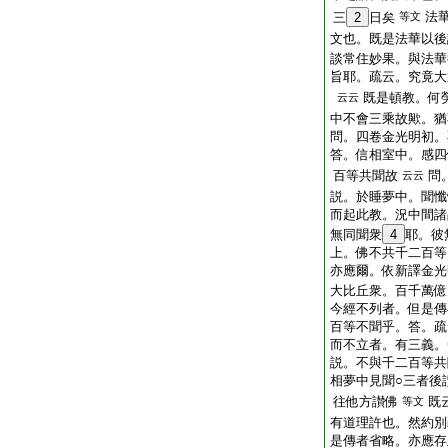
法
三
2
日矣
等文
文也。既是法華以後
談常住妙果。與法華
旨耶。疏云。究竟大
既是頓教。何
云云
中不會三乘故歟。猶
問。四卷金光明初。
答。信相室中。感四
百等共聞故
問
云云
説。於睡夢中。聞懺
而起此教。況中間諸
無同聞衆
4
耶。彼
上。佛不共千二百等
亦應爾。依新譯金光
大比丘衆。百千萬億
今經不列者。但是傳
百等不聞乎。答。疏
而不立者。有三義。
説。不與千二百等共
相夢中見聞○三者後
往他方讃佛
既
等文
有道理許也。然約別
是傳者省略。亦應存