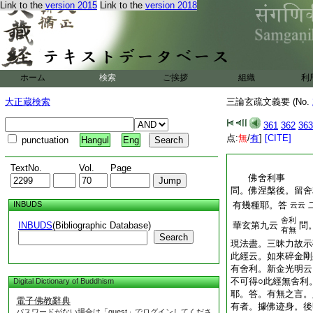
Link to the
version 2015
Link to the
version 2018
ホーム
検索
ご挨拶
組織
利
大正蔵検索
三論玄疏文義要 (No.
361
362
363
点:
無
/
有
]
[CITE]
punctuation
Hangul
Eng
TextNo.
Vol.
Page
佛舍利事
問。佛涅槃後。留舍
INBUDS
有幾種耶。答
云云
舍利
INBUDS
(Bibliographic Database)
華玄第九云
問
有無
Search
現法盡。三昧力故示
此經云。如來碎金剛
有舍利。新金光明云
不可得○此經無舍利
Digital Dictionary of Buddhism
耶。答。有無之言。
電子佛教辭典
有者。據佛迹身。後
パスワードがない場合は「guest」でログインしてくださ