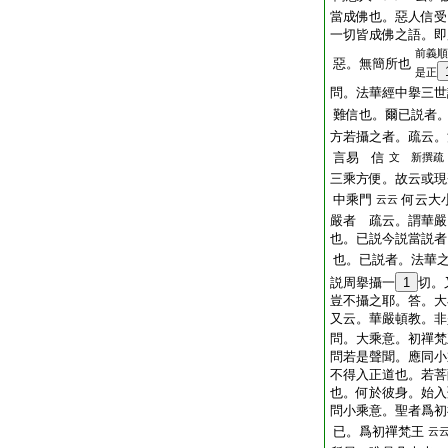
當成佛也。惡人信受
一切皆成佛之語。即
前義順
惡。無簡所也
是正
問。法華經中擧三世
難信也。爾已説者
方若攝之者。疏云。
言易 信
文 新撰疏
三乘方便。故云或現
中乘門
何云大
云云
嚴者 疏云。謂華嚴
也。已説今説當説者
也。已説者。法華
説周擧攝一
1
切。
豈不攝之耶。答。大
又云。華嚴頓教。非
問。大乘意。初禪梵
問若是聲聞。應同小
不得入正道也。若菩
也。何於彼身。始入
問小乘意。聖者爲初
已。爲初禪梵王
云