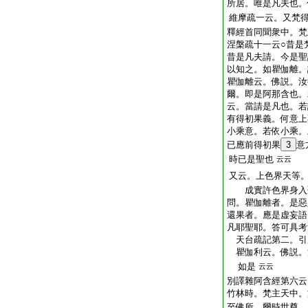
所居。唯是凡夫也。
維摩疏一云。又梵
釋經首同聞衆中。梵
涅槃疏十一云○昔是
昔是凡夫請。今是聖
以知之。如瞿伽離。
瞿伽離云。佛説。汝
爾。即是阿那含也。
云。當請是凡也。若
有得初果義。何意上
小乘意。若依小乘。
已應前得初果
3
意
時已是聖也
云云
又云。上色界天等
成實許色界身入
問。瞿伽離者。是惡
還果者。應是虚妄語
凡耶聖耶。答可具考
天台疏記第二。引
瞿伽利云。佛説。
如是
云云
別譯雜阿含經第六云
竹林時。梵主天中。
至佛所。爾時世尊。