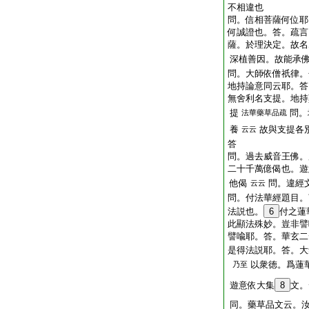
不相違也
問。信相菩薩何位耶
何誠證也。答。疏言
薩。於理決定。故名
深植善因。故能承
問。大師依僧祇律。
地持論意同云耶。答
無舍利名支提。地持
提
問。
法華藥草品疏
養
故與支提各
云云
答
問。過去威音王佛。
二十千萬億偈也。遊
他偈
問。違經
云云
問。付法華經題目。
法説也。
6
付之蓮
此顯法殊妙。豈非譬
譬喩耶。答。華玄二
是得法説耶。答。大
以衆徳。爲蓮
乃至
遊意依大集
8
文。
同。藥草品文云。