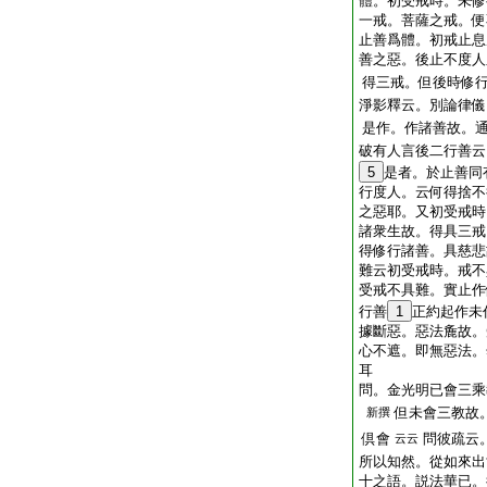
體。初受戒時。未修
一戒。菩薩之戒。便
止善爲體。初戒止息
善之惡。後止不度人
得三戒。但後時修
淨影釋云。別論律儀
是作。作諸善故。
破有人言後二行善云
5
是者。於止善同
行度人。云何得捨不
之惡耶。又初受戒時
諸衆生故。得具三戒
得修行諸善。具慈悲
難云初受戒時。戒不
受戒不具難。實止作
行善
1
正約起作未
據斷惡。惡法麁故。
心不遮。即無惡法。
耳
問。金光明已會三乘
但未會三教故
新撰
倶會
問彼疏云
云云
所以知然。從如來出
十之語。説法華已。