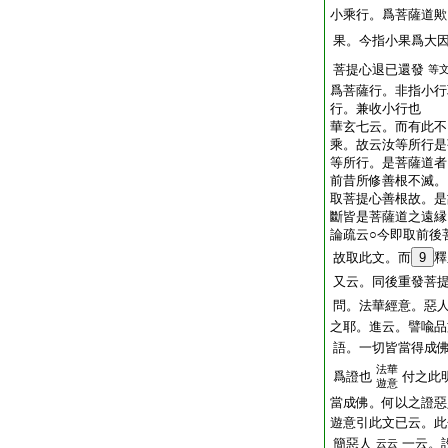
小乘行。爲菩薩道歟
果。今指小果爲大
菩提心退已還發
等
爲菩薩行。非指小行
行。兼收小行也
華玄七云。而有此不
乘。故云汝等所行是
等所行。是菩薩道者
前昔所修善根不滅。
取菩提心善根故。是
斷皆是菩薩道之遠縁
論疏云○今即取前後
故取此文。而
9
釋
又云。同後重發菩
問。法華經意。惡
之耶。進云。譬喩品
語。一切皆當得成
法華
爲證也
付之此
遊意
當成佛。何以之證惡
遊意引此文已云。此
簡惡人
一云。
云云