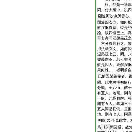
根。然是一途非
問。付大經中。説四
熙連河沙佛所發心
爾於四依位。如何配
依涅槃義疏。竝是初
論。以四恒已上。爲
華玄亦同涅槃義疏之
十六分義具解之。故
抑法華玄文。如何因
涅槃疏七云。問。八
槃義盡不。若云盡者
依是因人。既解涅槃
果何殊。二者明前自
已解涅槃義盡者。
問。此中竝明初依行
分義。至八恒。解十
有五人。若爾。則有
一依。此爲難解。答
開有五人。猶如三十
五人同是初依。且復
地。則有七人。同爲
初依
今見此文。
文
爲
15
開及通。故