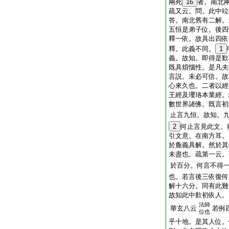
兩死
16
者。南北
疏又云。問。此中竝
答。南北舊有二解。
五恒是弟子位。後四
釋一依。故具出四依
釋。此義不同。
1
義。故知。即得是歎
既具煩惱性。是凡夫
言説。未必可信。故
心來久也。二者以經
王經及瓔珞本業經。
數世界諸佛。既言初
止言九恒。故知。
2
何止言見此文。
引文意。在南方耳。
於麁義具解。然於其
未盡也。疏第一云。
於百分。何言不得
也。若言後三依復何
解十六分。同有此難
故知此中歎初依人。
法師
華玄八云
若例
位也
乎十地。是其人位。