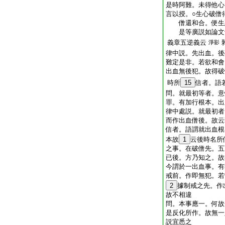
是時阿難。未得他心
言以授。○生心破僧
僧還和合。便生惡
是等廣説如論文
義章五逆義云
淨影
律中説。先出血。後
難定是非。若欲和會
出血無後犯。故得破
時所
15
信者。語
問。就最初等者。意
罪。有加行根本。出
律中處説。就最初者
而作出血僧後。故云
信者。語謂就出血根
本故
1
云後時名所
之事。在破僧先。五
已後。方乃知之。故
今謂於一出血事。有
戒前。作即無犯。若
2
據制戒之先。作
故不相違
問。本事應一。何故
是反化所作。故無一
説宜悉之