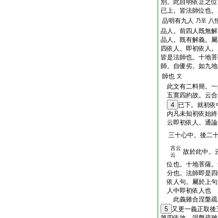
別。此自明依止之位
已上。皆法師位也。
品明有九人
八
乃至
品人。前四人既無解
品人。既有解義。屬
四依人。即初依人。
皆是法師也。十地菩
師。自優劣。如九地
師也
文
此文有二料簡。一
五寛四約故。云合
4
已下。就初依
内凡未知初依始終
云即初依人。通論
三十心中。後二十
言云
故於此中。
云
位也。十地菩薩。
分也。法師即是四
依人句。屬於上句
人中即初依人也
此義雖合涅槃疏。
5
又更一義正取後
第四依故。涅槃疏雖