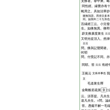
支佛者。擧中乘。略
同性經。縁覺亦有
輒用之。具如法華抄
雖無別證。而傍文多本
同。如我年二十九等也
百縁經三云。小兒發
生。如佛無異。佛即
辟支佛廣度衆生
云
又明光從頂入。然律
云云
問。佛與記聲聞者。
何耶
問。付受記不同。亦
同耶。答
有經
云云
王偈云
我
文殊本事也
文
毛道衆生釋
金剛般若疏第
9
□
云。須菩提。凡夫生
道凡夫生。○問。論
答。愚癡不解一毛