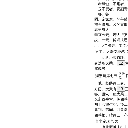
者疑也。不爾者。
云不異者。意顯實
耶。答
問。宗家意。於菩薩
權有實無。又於實修
亦得有之
華玄五云。若大辟支
説。一云。從煗法已
出。○二釋云。佛從
方出。大辟支亦然
此約小乘義説。
依法相大乘。
12
此義矣
四依
涅槃疏第七云
品
十地。既將後三依。
方便。大乘有
13
答。且依一種大乘二
念所得生空。後四善
初十心得生空。後二
此判。若爾。四念處
四善根。唯後二十心
言非定説也
文
唯此釋以十行十迴