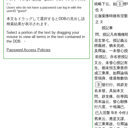
い。
統略下云。如
1
燈
Users who do not have a password can log in with the
也
文
userID "guest".
云迦葉佛時雖有涅槃
本文をドラッグして選択するとDDBの見出し語
之
文
検索結果が表示されます。
授記事
Select a portion of the text by dragging your
問。授記凡有幾種
mouse to view all terms in the text contained in
花玄第七。授記義云
the DDB. ・
楞嚴經。猶未見經。
Password Access Policies
及釋論。一未發心授
前授記。亦名密授
又云。未發心授記有
生。都未預五乘善所
成三乘果。如釋論鴿
受鴿身。後過無數劫
3
發行行。得辟支
名未發。具如本文
問。辟支佛。但學因
而本論云。發心願佛
行六度。十地滿已。
已入涅槃
今何
取意
舊來云。應是文謬。
成三乘果故。引釋論