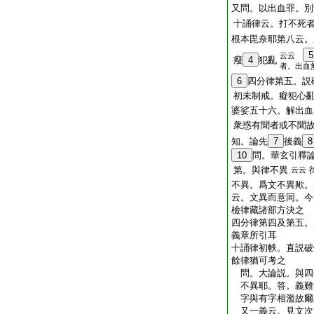
又問。以出血罪。別
十誦律云。打不死
根本毘奈耶第八云。
5
云云
癈
4
犯亂
者。出血
6
四分律第五。説
初未制戒。癡犯心
婆娑五十六。解出血
衆惑有聞者或不聞
知。論先
7
後義
8
10
問。華玄引釋
第。與律不異
云云
不異。爲文不異歟。
云。文異而意同。今
檢律藏諸部方決之
四分律第四及第五。
義章所引耳
十誦律初帙。直説破
餘律猶可考之
問。大論説。與四
不異耶。答。義難
字與有字相濫故爾
又一義云。見文次