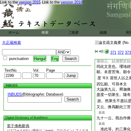
Link to the
version 2015
Link to the
version 2018
法爾繋屬。雖非今
理。義勢相
10
釋
法華義疏第四云
從
乘教爲種子。故譬喩
教也。二以菩提心爲
ホーム
検索
ご挨拶
組織
利
種子。於衆生田。生
性。爲種子。○佛種
大正蔵検索
三論玄疏文義要 (No.
爲佛種子也。○一乘
云云
371
372
373
問。藥草品疏云。釋
punctuation
Hangul
Eng
肇師云。結僧那於始
同此文意也。瓔珞經
TextNo.
Vol.
Page
願。未度苦海。願令
度
當世人以之
等文
四弘願。可尋本文
INBUDS
大論第九云。釋迦佛
INBUDS
(Bibliographic Database)
盡度一切衆生。隨有
Search
故。然衆生不盡以
又云。佛爲斷此三苦
云云
Digital Dictionary of Buddhism
九十一云。既自作佛
云云
電子佛教辭典
准此等。約三乘化
パスワードがない場合は「guest」でログインしてくださ