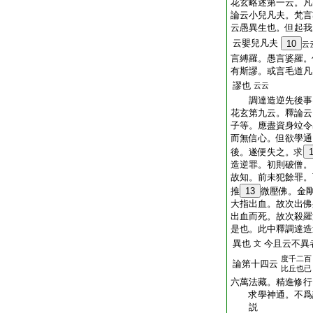
花玄略述第一云。凡
論云小兒凡夫。梵言
云愚異生也。但起我
云嬰兒凡夫
10
云
言縛羅。愚言婆羅。
有斯謬。或言毛道凡
謬也
云云
調達造逆先後事
花玄第九云。釋論云
子等。應盡資身竝令
而無信心。但欲學通
後。遂便失之。求
造逆罪。初則破僧。
故知。前未犯餘罪。
推
13
微壓佛。金
大指出血。故次出佛
出血而死。故次殺羅
是也。此中釋調達造
異也
今且云不異
文
度千二百
論第十四云
比丘也已
六萬法藏。精進修行
求學神通。不爲説
説