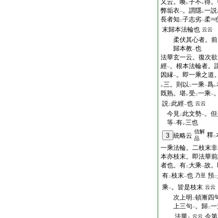
又云。喚
子不
得。
レ
レ
弊垢衣
。謂隱
一説
一
レ
長者知
子志劣
柔
二
一
末歸本法輪也
云云
柔伏其心者。前
歸本教
也
一
法華玄一云。復次欲
經
。根本法輪者。
一
因縁
。即一乘之道
一
三。則以
一乘
爲
レ
二
一
レ
既熟。堪
受
一乘
レ
二
一
説
此經
也
云云
二
一
今見
此文勢
。但
二
一
等
有
三也
一
レ
信解
釋
3
統略云
二
品
一乘法輪。二枝末非
本亦枝末。即法華前
者也。有
大乘
故。
二
一
有
枝末
也
預
乃至
二
一
二
乘
。皆是枝末
云云
一
次上明
頓漸四
二
上三句
。歸
一
一
二
法華
今第
云云
上