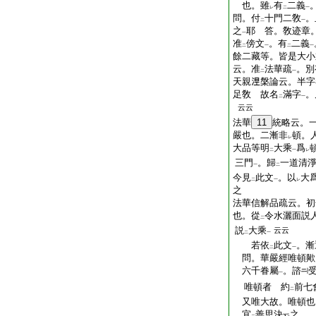
也。雖
有
二義
レ
二
一
問。付
十門二敎
。
二
一
之
耶 答。敎迹章
一
准
傍文
。有
二義
二
一
二
一
餘二藏等。皆是大小
云。准
法華疏
。別
二
一
天親𣵀槃論云。半字
足敎 故名
滿字
。
二
一
云云
法華
11
統略云。
嚴也。二漸非
頓。
レ
大品等明
大乘
爲
二
一
レ
三門
。歸
一道清
一
二
今見
此文
。以
大
二
一
レ
之
法華信解品疏云。初
也。從
令水灑面説
二
説
大乘
云云
二
一
若依
此文
。漸
二
一
問。華嚴經唯頓歟
六千眷屬
。諮
一
唯頓者 約
前七
二
又唯大故。唯頓也
宜
善思決
之