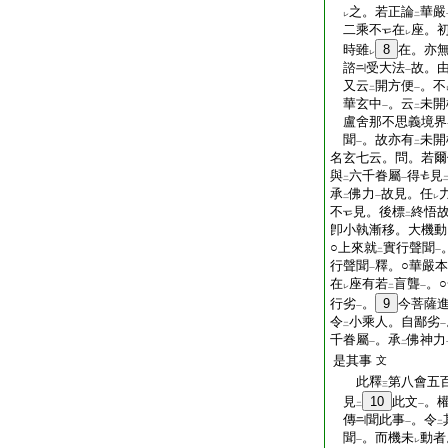
之。若正論
華嚴
レ
二
二乘不
在
座。
レ
時雖
8
在。亦
レ
諮
受大法
故。
一
又云
開方便
。不
二
一
華玄中
。云
未開
一
二
盧舍那不思義境界
聞
。故亦有
未開
一
二
名玄七云。問。若爾
與
六千眷屬
得
見
二
一
承
佛力
故見。任
二
一
レ
不
見。後標
終悟
二
卽小執漸移。大機動
○上來就
實行聲聞
二
一
行聲聞
釋。○華嚴
一
在
座有若
盲聾
。
レ
二
一
行劣
。
9
今菩薩
一
令
小乘人。自鄙劣
二
一
千眷屬
。承
佛神力
一
二
是其事
文
此釋
第八會五
三
見
10
此文
。
二
一
傳
聞此事
。令
一
二
聞
。而機未
動者
一
レ