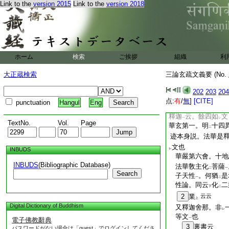
深
。至
華嚴法華
Link to the
version 2015
Link to the
version 2018
一
二
一
法華遊意云。昔南土
竟之敎。法華是未了
明
初一乘。救
子不
二
レ
得與
不得
。義乃有
二
一
○今明
法華與
華嚴
下
二
一
ホーム
検索
ご挨拶
組織
利
10
者。同明
一道
二
是諸衆生。始見
我
二
大正蔵検索
三論玄疏文義要 (No.
入
於佛惠
。除
先
二
一
二
人。我今亦令
得
聞
202
203
204
下
レ
此平等大惠。○所
言
点:
有
/
無
]
[CITE]
レ
punctuation
Hangul
Eng
主異。華嚴化主。名
釋迦
云。餘四如
文
一
レ
TextNo.
Vol.
Page
華玄第一。明
十四
二
迹本身説。法華是
文也
INBUDS
レ
華嚴第六會。十地
INBUDS
(Bibliographic Database)
法華敎主化
菩薩
二
一
Search
子天性
。何猶
是
一
二
性論。同云
化
二
下
二
2
業
云云
上
Digital Dictionary of Buddhism
又釋迦舍那。非
レ
等文
也
電子佛教辭典
一
3
裏書云
パスワードがない場合は「guest」でログインしてくださ