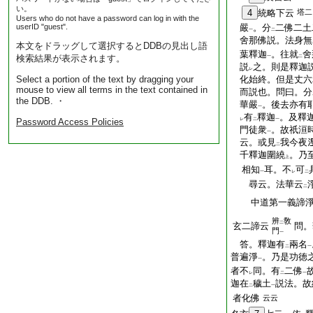
い。
4
統略下云
塔二
Users who do not have a password can log in with the
userID "guest".
嚴
。分
二佛二土
一
二
舍那佛説。法身無
本文をドラッグして選択するとDDBの見出し語
葉釋迦
。往就
舍
検索結果が表示されます。
一
二
説
之。則是釋迦
レ
Select a portion of the text by dragging your
化始終。但是丈六
mouse to view all terms in the text contained in
而説也。問曰。分
the DDB. ・
華嚴
。後去亦有
一
有
釋迦
。及釋
Password Access Policies
レ
二
一
門徒衆
。故祇洹
一
云。或見
我今夜
二
千釋迦圍繞
。乃
上
相知
耳。不
可
一
レ
二
尋云。法華云
二
中道第一義諦
辨
敎
二
玄二諦云
問。
門
一
答。釋迦有
兩名
二
一
普遍淨
。乃是功徳
一
者不
同。有
二佛
レ
二
一
迦在
穢土
説法。故
二
一
者化佛
云云