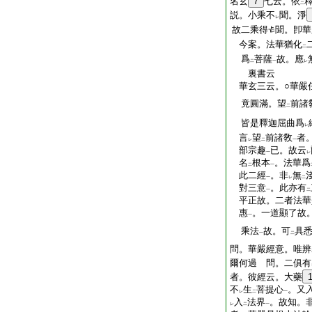
名玄
7
七云。依
二
説。小乘不
聞。淨
レ
故二乘得
聞。卽華
今案。法華猶化
二
爲
菩薩
故。應
二
一
レ
裏書云
華玄三云。○華嚴
竟圓滿。望
前諸
二
皆是釋迦屈曲爲
レ
言
望
前諸敎
者
レ
二
一
部宗趣
已。故云
一
レ
名
根本
。法華爲
二
一
此二經
。非
無
一
レ
二
對三意
。此亦有
一
二
平正故。二者法華
惠
。一道顯了故
一
乘法
故。可
具
一
二
問。華嚴經意。唯辨
爾何過 問。二俱有
者。彼經云。大藥
不
生
菩提心
。又
レ
二
一
入
法界
。故知。
レ
二
一