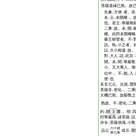
一
菩薩道縁已熟。故
先兼
方便
者。依
二
一
名
云
未開權
。
一
二
一
也。若立
華嚴唯
二
二乘
故。未
開
一
レ
レ
權。此卽未開權略
藥王樹譬者。不
下
説。執
小之者。
レ
以
大小相違
故。
二
一
對
大人
説
此言
二
一
二
一
聞。未
聞
華嚴敎
レ
二
小。又大乘人。唯
位中
。不
能
入
一
レ
レ
二
便
也
一
名玄七云。次就
聲
二
菩薩非
密化
。二乘
二
一
大機已熟。故顯敎之
熟故。不
密化
二
三
二
約
開
3
覆
。明
二
一
二
卽華嚴爲
諸菩薩
説
二
一
亦令
菩薩傍識
小敎
三
二
六十經
品云
或示
聲
二
第七卷