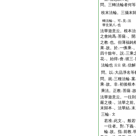
二
問。三轉法輪者何等
枝末法輪。三攝末
轉法輪
。可
見
法
一
レ
二
華玄第八
也
一
法華遊意云。根本法
之會純爲
菩薩
。開
二
一
之教
也。但薄福鈍
一
果
故。於
一佛乘
一
二
一
四十餘年。説
三乘
二
花
。始得
會
彼三
一
下
二
一
法輪也
依
信解
云云
二
問。以
大品淨名等
二
問。就
三種法輪
案
二
一
乘
故。非
初後根本
一
二
乘法。正教
菩薩
二
一
法華遊意云。一往則
嚴之後
。法華之前
一
末歸本
。法華結
末
一
レ
三輪
文
一
若准
此文
。般若
二
一
一往者。對
下義
二
一
輪
故。指
前教
一
二
一