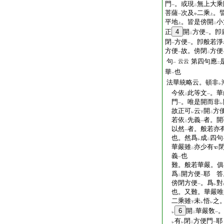
門
。或現
無上大乘
一
二
菩薩
次及
二乘
。
一
中
上
平地
。皆是傍開
小
上
二
正
4
開
方便
。卽
二
一
閉
方便
。卽般若淨
一
一
方便
故。傍閉
方便
一
二
句
第四句應
云云
一
二
華
也
一
法華統略云。頓非
レ
今依
此等文
。華
二
一
門
。唯是開而非
一
レ
故正可
云
開
方
レ
下
二
若依
先義
者。開
二
一
以然
者。般若亦
一
也。然爲
成
四句
レ
二
華嚴雖
亦少有
二
義
也
一
難。般若華嚴。俱
爲
開方便
耶 答
二
一
傍閉方便
。爲
對
一
レ
也。又難。華嚴唯
二乘雖
未
悟
之
下
レ
レ
6
開
華嚴敎
レ
二
一
有
閉
方便門
耶
レ
レ
二
一