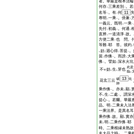
者。華嚴是根本法輪
何存
三乘差別
。若
二
一
名等
。有
何
11
一
二
專明
一乘
。傍兼
二
一
二
一義云。既明
一乘
二
一
先付
初義
。何通
二
一
二
直辨
一道清淨
故。
二
一
方便二乘
也 問。
一
等難
耶 答。彼約
一
二
妨
迴心得
菩提
。
レ
三
二
一
當
作佛
。而謗
大
二
一
二
佛
。譬如
深水火坑
一
二
此是
不
妨
生
芽也
レ
レ
臨
レ
13
破
化
花玄三云
師
乘作佛
。亦未
顯
一
レ
レ
不
生
二處
。謂深
レ
二
一
提心
。若爾。華嚴
一
品。明
二乘未入法
二
一乘法界。是異名耳
乘作佛
故。顯
實亦
一
レ
未
明
二乘作佛
耶
レ
二
一
時。二乘根縁未熟故
名大品之時
。二乘