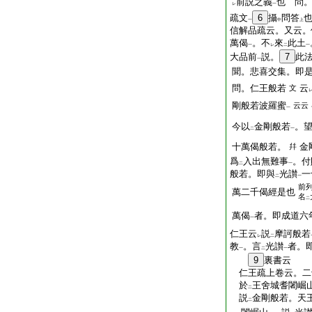
前説之義
也 問
レ
一
疏文
6
攝
問答
一
中
上
信解品疏云。又云。
萬偈
。不
來
此土
一
レ
二
一
大品前
説。
7
此
一
聞。悲喜交集。即
問。仁王般若
云
文
剛般若波羅蜜
云云
一
今以
金剛般若
。
二
一
十萬偈般若。
金
幷
爲
入出無難事
。付
二
一
般若。即與
光讃
一
二
一
前
萬二千偈經是也
名
二
萬偈
者。即成道六
一
仁王云
説
摩訶般若
レ
二
教
。言
光讃
者。
一
二
一
9
裏書云
仁王疏上卷云。二
於
王舍城耆闍崛
二
説
金剛般若。天
二