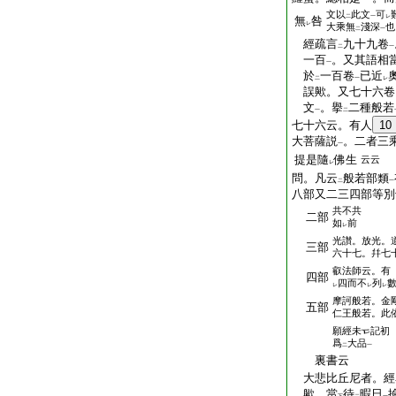
文以
此文
可
二
一
レ
無
咎
レ
大乘無
淺深
也
二
一
經疏言
九十九卷
二
一
一百
。又其語相
一
於
一百卷
已近
二
一
レ
誤歟。又七十六卷
文
。擧
二種般若
一
二
七十六云。有人
10
大菩薩説
。二者三
一
提是隨
佛生
云云
レ
問。凡云
般若部類
二
一
八部又二三四部等別
共不共
二部
如
前
レ
光讃。放光。
三部
六十七。幷七
叡法師云。有
四部
四而不
列
レ
レ
レ
摩訶般若。金
五部
仁王般若。此
願經未
記初
爲
大品
二
一
裏書云
大悲比丘尼者。經
歟。當
待
暇日