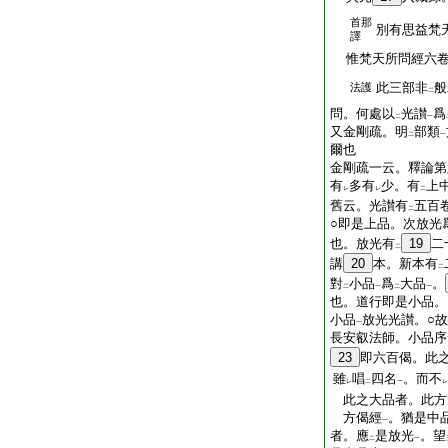
首那
別有思益梵
譯
惟梵天所問經六
此三部非
般
法護
二
問。何處以
光讃
爲
二
一
又金剛疏。明
部類
二
一
爾也
金剛疏一云。釋論第
有
多有
少。有
上
レ
レ
二
舊云。光讃有
五百
二
○即是上品。次放光
也。放光有
19
二
二
講
20
本。新本有
二
對
小品
爲
大品
。
二
一
二
一
也。道行即是小品。
小品
放光光讃。○
一
長安叡法師。小品序
23
即六百偈。此
雖
唱
四名
。而不
レ
二
一
レ
此之大品者。此方
方偈經
。猶是中
一
者。應
是放光
。望
二
一