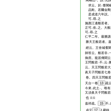
闍崛山
。説
光
一
二
求云。於
耆闍
二
品歟。若爾金剛般
是成道六年説。
可
尋
之
レ
レ
施惠江邊般若者。
正可
依
之。大般
レ
レ
可
尋
之
レ
レ
仁平二年。最勝講
勝天王般若者。嘉
經云。王舍城耆闍
師答云。般若非
二
御房。籠居傳聞云
王問般若
不
云
一
レ
二
云。天王問般若大
眞天子問般若七卷
卷。四天王問般若
天台一卷
13
疏
今來
此土
。唯有
二
一
又須眞天子問般若
也
云云
嘉祥疏。
15
不
レ
貞元
17
入藏錄