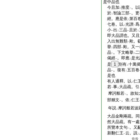
是中品也
今且加
推度
。以
二
一
於
智論三部
。更
二
一
經。應是依
第百
二
七卷。以
光讃
爲
二
一
小
出
三品
且於
一
二
一
二
即大品謂也。又且
入出無難類
歟。
一
擧
四部
歟。又一
二
一
品
。下文略擧
二
一
二
偈經
。即應
是光
一
二
是
1
別有
十萬
二
品
。復有
五百卷
一
二
是也
有人通釋。以
仁
二
若
事
大品疏。引
一
上
摩訶般若
。故知
一
部類文
。依
仁王
一
二
年説
摩訶般若波
二
大品金剛兩疏。同
然大品疏。有一處
所覽本文句
。又
一
新翻仁王
云。説
一
二
云云