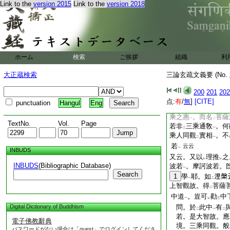
一者摩訶般若。此云
Link to the
version 2015
Link to the
version 2018
不
屬
二乘
。若以
レ
二
一
二
乘同觀。故勸
三乘
二
一
種之説
。便謂
波
一
二
經師者。是舊師。
者
14
不
能也
レ
ホーム
検索
ご挨拶
組織
利
名玄四云。勝鬘攝
如
大地出
四寶藏
三
二
一
大正蔵検索
三論玄疏文義要 (No.
生聲聞
。卽因
15
一
生菩薩
。可
是三乘
200
201
202
一
二
者宅内。非
但具
七
点:
有
/
無
]
[CITE]
三
二
punctuation
Hangul
Eng
長者
。大宅不
名
一
レ
二
乘之惠
。而名
菩薩
一
二
TextNo.
Vol.
Page
若非
三乘通敎
。何
二
一
乘人同觀
實相
。不
二
一
若
云云
一
INBUDS
又云。又以
理推
之
レ
レ
INBUDS
(Bibliographic Database)
波若
。摩訶波若。
一
Search
1
學
耶。如
𣵀槃
一
二
上智觀故。得
菩薩
二
中道
。豈可
勸
中
一
レ
三
Digital Dictionary of Buddhism
問。於
此中
有
二
一
二
若。是大智故。應
電子佛教辭典
境。三乘同觀。般
パスワードがない場合は「guest」でログインしてくださ