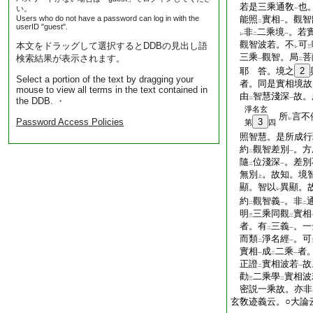
若是三乘通敎
也
い。
一
Users who do not have a password can log in with the
能照
實相
。觀智
二
一
userID "guest".
非
二乘境
。若
レ
二
一
觀智波若。不
可
本文をドラッグして選択するとDDBの見出し語
レ
三
三乘
觀智。局
菩
検索結果が表示されます。
一
二
耶 答。境之
2
Select a portion of the text by dragging your
者。同是實相境故
mouse to view all terms in the text contained in
由
智慧淺深
故。
the DDB. ・
二
一
淨名玄
所
言不
レ
Password Access Policies
3
第
四
照智慧。是所成行
約
觀智差別
。方
二
一
隨
位淺深
。差別
二
一
無別
。故知。境
上
顯。智以
異顯。
レ
約
觀智義
。非
二
一
二
明
三乘同觀
實相
三
二
者。有
三義
。一
二
一
而類
淨名經
。可
二
一
實相
成
二乘
者
一
二
一
正證
實相波若
故
二
一
勸
二乘學
實相波
三
二
密説一乘故。亦非
玄敎迹義云。○大論