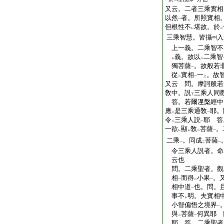
二
一
又云。二者三乘實相
以然
者。所照實相
一
但根性不
堪故。於
レ
二
三乘智慧。皆攝
入
上一義。二乘智不
義。故以
二乘智
レ
二
獨菩薩
。故般若
一
從
實相
一
。故
二
一
上
又云 問。摩訶般若
敎中。説
三乘人同
下
答。若爾𣵀槃經中
應
是三乘通敎
耶。
二
一
令
三乘人説
耶 答
二
一
一欲
顯
敎
菩薩
。
レ
レ
二
一
二乘
。同成
菩薩
一
二
一
令三乘人説者。命
云也
問。二乘聖者。觀
相
而得
小果
。
一
二
一
相中道
也。問。
一
事不
明。夫實相
レ
小智偏悟之境界
一
與
菩薩
何異耶 
二
一
耶 答。二乘聖者