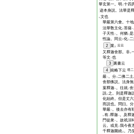
華玄第一。明
十四
二
迹本身説。法華是
文也
レ
華嚴第六會。十地
法華敎主化
菩薩
二
一
子天性
。何猶
是
一
二
性論。同云
化
二
下
二
2
業
云云
上
又釋迦舍那。非
レ
等文
也
一
3
裏書云
4
統略下云
塔二
嚴
。分
二佛二土
一
二
舍那佛説。法身無
葉釋迦
。往就
舍
一
二
説
之。則是釋迦
レ
化始終。但是丈六
而説也。問曰。分
華嚴
。後去亦有
一
有
釋迦
。及釋
レ
二
一
門徒衆
。故祇洹
一
云。或見
我今夜
二
千釋迦圍繞
。乃
上