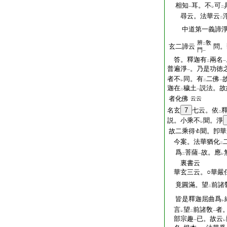
相知
耳。不
可
一
レ
二
尋云。法華云
二
中道第一義諦
辨
敎
二
玄二諦云
問。
門
一
答。釋迦有
兩名
二
一
普遍淨
。乃是功徳
一
者不
同。有
二佛
レ
二
一
迦在
穢土
説法。故
二
一
者化佛
云云
名玄
7
七云。依
二
説。小乘不
聞。淨
レ
故二乘得
聞。卽華
今案。法華猶化
二
爲
菩薩
故。應
二
一
レ
裏書云
華玄三云。○華嚴
竟圓滿。望
前諸
二
皆是釋迦屈曲爲
レ
言
望
前諸敎
者
レ
二
一
部宗趣
已。故云
一
レ