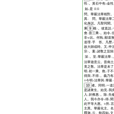
性
。黃石中有
金性
一
中
如
是
云云
レ
問。華嚴法華相對。
異
問。華嚴法華二
一
化身説。凡聖同聞。
乘
9
根
。彼直説
一
二
會
昔三乘
。始令
二
一
レ
非
比。何執
顯道
二
道理
乎 答。凡歷
一
レ
故大師或時。又
申
二
宗
。案
諸敎之旨歸
一
二
深
。至
華嚴法華
一
二
一
法華遊意云。昔南土
竟之敎。法華是未了
明
初一乘。救
子不
二
レ
得與
不得
。義乃有
二
一
○今明
法華與
華嚴
下
二
一
10
者。同明
一道
二
是諸衆生。始見
我
二
入
於佛惠
。除
先
二
一
二
人。我今亦令
得
聞
下
レ
此平等大惠。○所
言
レ
主異。華嚴化主。名
釋迦
云。餘四如
文
一
レ