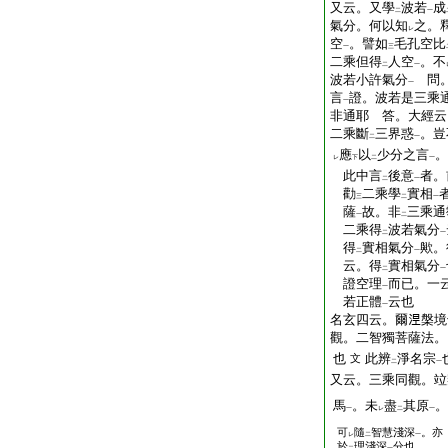
又云。又學
波若
成
二
一
氣分。何以知
之。
レ
空
。譬如
毛孔空比
一
三
二乘但得
人空
。不
二
一
波若小許氣分
問。
一
言
證。波若是三乘
一
非通耶 答。大經云
二乘斷
三界惑
。豈
二
一
應
以
少分之言
。
レ
下
二
一
此中言
後意
者。
二
一
勸
二乘學
實相
三
二
一
薩
故。非
三乘通
一
二
二乘得
波若氣分
二
一
得
實相氣分
歟。
二
一
云。得
實相氣分
二
一
證空理
而已。一
一
若正體
云也
一
名玄四云。爾𣵀槃
觀。二智獨菩薩法。
也
此辨
淨名宗
文
二
一
又云。三乘同觀。竝
馬
。未
盡
其原
。
一
レ
二
一
可
隨
智慧淺深
。亦
レ
二
一
於
理淺深
分也