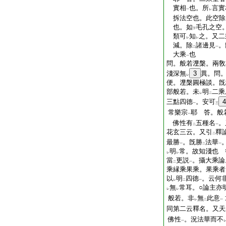
實相
也。所
言實
一
レ
拆法空也。此空除
也。如
毛孔之空
下
類可
知
之。又二
レ
レ
減。除
諸邊見
。
二
一
大乘
也
一
問。般若𣵀槃。兩
淺深無
3
異。問
レ
便。𣵀槃圓極談。
部般若。未
明
二乘
レ
二
三點四德
。安可
4
一
三
常樂宗
耶 答。般
一
佛性有
五種名
。
二
一
花玄三云。又引
釋
二
最勝
。旣勝
法華
一
二
一
明
常。故知淺也 
レ
レ
當
更説
。攝大乘論
二
一
乘縁乘果乘。果乘者
以
明
四德
。云何
レ
二
一
無
常耳。○論主亦
レ
レ
般若。非
無
此意
レ
二
一
同第二云釋名。又天
佛性
。況法華而不
一