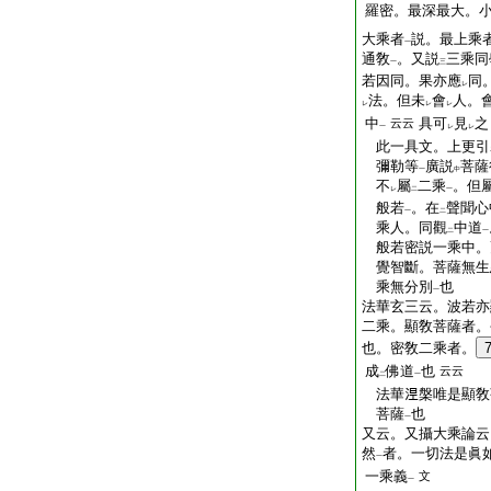
羅密。最深最大。
大乘者
説。最上乘
一
通敎
。又説
三乘同
一
三
若因同。果亦應
同
レ
法。但未
會
人。
レ
レ
レ
中
具可
見
之
云云
一
レ
レ
此一具文。上更引
彌勒等
廣説
菩薩
一
中
不
屬
二乘
。但
レ
二
一
般若
。在
聲聞心
一
二
乘人。同觀
中道
二
一
般若密説一乘中。
覺智斷。菩薩無生
乘無分別
也
一
法華玄三云。波若亦
二乘。顯敎菩薩者。
也。密敎二乘者。
成
佛道
也
云云
二
一
法華𣵀槃唯是顯敎
菩薩
也
一
又云。又攝大乘論云
然
者。一切法是眞
一
一乘義
文
一