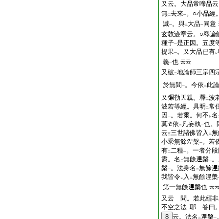
又云。大品常啼品云
無
去來
。○小品經
二
一
滅
。與
大品
同意
一
二
一
玄敎迹章云。○釋論
種子
是正因。五度
一
提果
。又大品已有
一
レ
義
也
云云
一
又破
地論師三宗四
二
於無間
。今依
此
一
二
又彌勒天親。釋
波
二
波若等經。具明
常
二
因
。若爾。何不
名
一
レ
莫
依
凡妄執
也。
二
一
云
三世諸佛皆入
無
三
二
小乘無餘𣵀槃
。若
一
有
二種
。一者分段
二
一
盡。名
無餘𣵀槃
。
二
一
槃
。法身名
無餘
一
二
我皆令
入
無餘𣵀槃
レ
二
第一無餘𣵀槃也
云
又云 問。若此經非
不空之法
耶 答曰
一
8
云。法名
𣵀槃
二
一