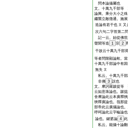
問本論攝屬也
文。十萬九千部等 
論興。乘分大小之殊
繼襲立敵徴通。施展
造論有若干也
又
文
次六句二字答第二
記一云。始從佛世
聲聞等造
1
宗
2
干故云十萬九千部
等者問限顯論歟。當
十萬九千部論中有因
無失
文
私云。十萬九千部
非佛
3
説也
文。摩訶羅跛提等 
云如意珠論也。跛提
舍摩論此云本廣釋狹
狹釋廣論也。筏那提
部帝此云廣攝論也。
呼呵論此云字輪論也
論也。鍵婆論
4
此
私云。能攝十論翻