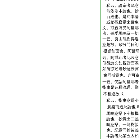
私云。論宗者疏意
能依則本論也。抄
百經也。是約本論
或祕觀察當來衆生
文。或親聽受阿世耶
者。聽受馬鳴及一切
一云。良由龍樹得遇
意趣故。致分門日朗
根皆如面會。阿世
云。阿世耶者此云意
但覩論文如親對面深
如清凉述造鈔意云冀
會同斯意也。亦可
一云。梵語阿世耶者
指由是造釋流通。顯
不相違故
文
私云。指事意爲令
意樂而造此論也
馬鳴意樂下令根機
論也 抄意出二義
鳴意樂。一龍樹親
也。記意同抄後義
本論者此第五因如