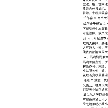
世法。後二世間法
故云内外具成也。
帙歟。十種攝義論
千部論
南岳大
見
鳴所造千部論
文
下所引經中本願繋
者是誤歟。或又彼
論
可勘證本
云云
唯局大乘歟。將通
之可通大小歟。所
能依百部論豈局大
云。馬鳴龍樹兼大
馬鳴菩薩所造。所
釋論亦可小乘論。
小其證如何 答。
花般若寶積最勝涅
部經
汎盡一代
文
又義云。唯局大乘
訶梨著小論以通三
教以弘方等巨細分
至所依經通大小之
乘之論兼明小乘小