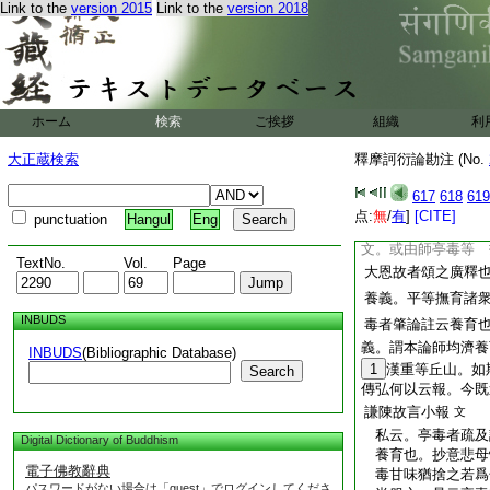
者顯生滅門令入甚深
Link to the
version 2015
Link to the
version 2018
者詮猶顯也。依門
云。所詮理者詮則訖
依門顯所入法故。下
入故斯之謂也
記
文
入門名爲隔檀。爲鈍
ホーム
検索
ご挨拶
組織
利
往向。所詮理者即是
大正蔵検索
釋摩訶衍論勘注 (No.
示故云趣入
文
私云。第二因即後
617
618
619
重重顯密分別。准
点:
無
/
有
]
[CITE]
punctuation
Hangul
Eng
三師共眞如生滅二
文。或由師亭毒等 
TextNo.
Vol.
Page
大恩故者頌之廣釋
養義。平等撫育諸
INBUDS
毒者肇論註云養育
義。謂本論師均濟養
INBUDS
(Bibliographic Database)
1
漢重等丘山。如
Search
傳弘何以云報。今既
謙陳故言小報
文
私云。亭毒者疏及
Digital Dictionary of Buddhism
養育也。抄意悲母
電子佛教辭典
毒甘味猶捨之若爲
パスワードがない場合は「guest」でログインしてくださ