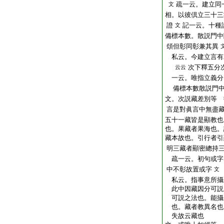
疏一云。建立同
文
相。以彼倶立三十三
證
記一云。十種
文
備標本數。散説門中
頌但彰同彰兼其異
私云。今建立言有
次下釋五分
云云
一云。唯指立義分
備標本數散説門中
文。次説藏差別等 
言是對眞言中無盡
五十一藏皆是顯教也
也。果藏者果海也。
藏本故也。引行者引
明三藏者顯密總持
疏一云。初句或字
中不彰故置或字
文
私云。指事意所攝
此中因藏因分可説
可説之法也。能攝
也。藏者教異名也
失故云藏也