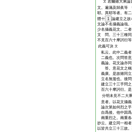
若爾雖大乘論
文
文。遍滿及歸眞等 
耶。異耶等者。有二
體十
1
論建立之故
文論不名攝義論哉。
少名攝義花文。二者
文 問。三十三種同
不見百六十摩訶衍等
此義可決
文
私云。此中二義者
二義也。次問答意
義論。花文論亦同
答。意花文之稱通
義廣。是故雖同立
立名無濫也。後問
建立三十三乎問之
百六十摩訶衍。是
分明未見不二大乘
意者。以花文攝義
論次第如何烈之乎
自爲後。他中因爲
兩重烈之。兩重各
抄云。建立同一相者
以皆共立三十三故。