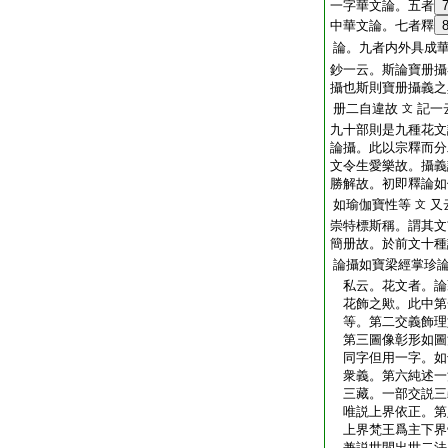
一字華文論。五者
中華文論。七者釋
論。九者内外具成
鈔一云。斯論寶册攝
攝也斯則寶册攝義之
册二自違故
記一
文
九十部則是九種花文
論攝。此以宗釋而分
文令生愛樂故。攝義
勝解故。初即釋論如
如瑜伽寶性等
又
文
崇特標斯稱。謂其文
簡册故。於前文十種
論攝如寶梁經掌珍
私云。花文者。論
花飾之歟。此中第
等。第二交義飾理
第三圖像彰形如圖
同字但用一字。如
衆義。第六純述一
三藏。一部交説三
唯説上界依正。第
上界梵王爲主下界
兼説世間出世二法