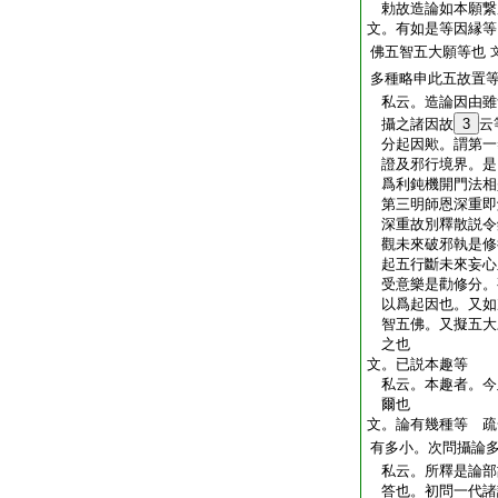
勅故造論如本願繋
文。有如是等因縁等
佛五智五大願等也
多種略申此五故置
私云。造論因由雖
攝之諸因故
3
云
分起因歟。謂第一
證及邪行境界。是
爲利鈍機開門法相
第三明師恩深重即
深重故別釋散説令
觀未來破邪執是修
起五行斷未來妄心
受意樂是勸修分。
以爲起因也。又如
智五佛。又擬五大
之也
文。已説本趣等
私云。本趣者。今
爾也
文。論有幾種等 疏
有多小。次問攝論
私云。所釋是論部
答也。初問一代諸