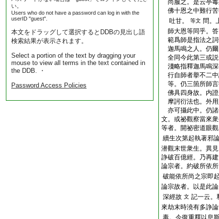
尚服之。是云亭毒
い。
佛十恩之中難行苦
Users who do not have a password can log in with the
userID "guest".
吐甘。
問。
等文
師大恩等同乎。答
本文をドラッグして選択するとDDBの見出し語
範爲師是指法之詞
検索結果が表示されます。
迦馬鳴之人。仍爾
Select a portion of the text by dragging your
全同今此第三或説
mouse to view all terms in the text contained in
淺略指釋迦馬鳴深
the DDB. ・
行自師者擧不二中
等。仍三箇所師言
Password Access Policies
佛具四身故。内證
摩訶衍法也。外用
亦可攝此中。仍諸
文。或祕觀察當來衆
等者。開祕密道眼觀
續生次第起執著邪
潜觀末世衆生。異見
諍破百億經。乃再建
論宗者。約破所依所
破能依所尚之宗即
論宗故者。以是此論
深經故
記一云。
文
來劫末時澆有多諍論
毒。今復重釋以息