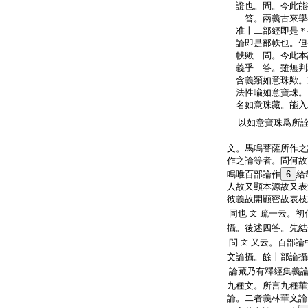
證也。問。今此能
答。兩義古來學者
准十二部經即是＊
論即是部帙也。但
帙歟 問。今此本
義乎 答。雖無判
含義類如意珠歟。
法性喩如意寶珠。
名如意珠藏。能入
以如意寶珠爲所
文。馬鳴菩薩所作之
作之論等者。問何故
鳴唯百部論作
6
給
人故又顯本源故又表
彼義故開顯密故表枝
同也
疏一云。初
文
攝。後述四答。先結
問
又云。百部論
文
文論攝。餘十部論攝
論藏乃有釋經集義
九種文。所言九種華
論。二者義林華文論