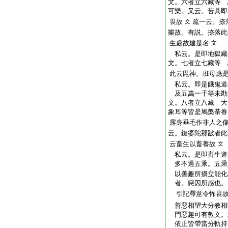
文。六者立六藏等 
可樂。又云。苦具即
畏故
疏一云。捺
文
樂故。有説。捺落此
生處故建是名
文
私云。是即地獄藏
文。七者立七藏等 
此云毘神。班母應
私云。即是餓鬼道
及五萬一千等未勘
文。八者立八藏 大
象耳等皆是鳩槃荼眷
露身垂毛作非人之
云。鍵婆陀那跛者此
云畜生以畜養故
文
私云。是即畜生道
多不過五乘。五乘
以善趣所攝立能化
者。惡因所感也。
引記釋意令怖畏
善惡相望大分教相
門惡趣可有教文。
依止皆帶當分軌持