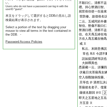
不殺曰仁。清察不盜
い。
Users who do not have a password can log in with the
禮。持心禁酒曰智。
userID "guest".
就世俗但使一生撿束
本文をドラッグして選択するとDDBの見出し語
世防修。故借俗名
検索結果が表示されます。
二云。五戒同於外書
智信。愍傷不殺曰仁
Select a portion of the text by dragging your
禁酒曰禮。清察不盜
mouse to view all terms in the text contained in
信。在天爲五緯在地
the DDB. ・
方在人爲五藏在物爲
Password Access Policies
戒
文
私云。末師意佛説
常也
今謂不
爲言
説如提謂經等説也
大師釋異也
悉曇藏一云。須彌四
伏羲日光菩薩爲女
空入假觀隨病投藥。
旦等也
湛然弘決
抄
菩薩彼名老子。儒童
薩彼名顏回
抄文
2
即天之五星地之五岳
方五音
文