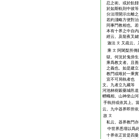
忍之術。或於飢饉
於如斯軌則中彼等
分法理開示出離之
若約淺略方便對治
同事門教相也。若
本有十界之中自内
經云。及龍夜叉鍵
迦法
又疏云。
文
乘
阿闍梨所傳
文
獄。何況於鬼傍生
乘爲教文者。且善
之義也。如是建立
教門或唯於一乘實
宜不可局執者也
文。九者立九藏等 
河池林樹糓藥城邑道
幖幟相。山神坐山河
手執持或依其上。
云。九中器界即所依
故
文
私云。器界教門亦
中世界悉壇以爲此
十界依正皆是四曼