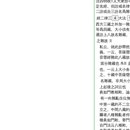
法四明呪○又大衆部
定名經。但詮戒名律
二詮或合三詮名爲雜
經二律三
4
大法
西方三藏之外加一雜
等爲四藏。大小倶有
通詮上八故名雜藏。
之雜故
文
私云。就此抄釋然
義。一云。菩薩聲
音聲經雜此八藏故
當分雜藏也
爲言
也。一云上大小各
之。十藏中菩薩聲
名雜藏。非局大小
上起後之詞云也 
眞如門教相歟。論
有一向雜亂住位無
中第一藏約不二立
立之。中間八藏約
爾者八種雜亂者何
種眞如門歟。擧門
合門法云八種歟。