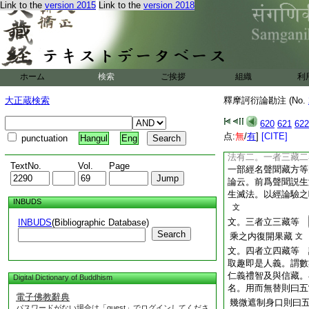
藏横統諸藏。竪横
Link to the
version 2015
Link to the
version 2018
有之。今約通途以
文。二者立二藏等 
難於王舍城結集三藏
難於鐵圍山集摩訶
玄云。但應立大小二
ホーム
検索
ご挨拶
組織
利
引三經三論證之。大
我於閻浮提見第二法
大正蔵検索
釋摩訶衍論勘注 (No.
苑已轉小輪今復轉大
於波羅捺轉於四諦。
620
621
622
乘。涅槃經云。昔於
点:
無
/
有
]
[CITE]
punctuation
Hangul
Eng
大。故
2
知。唯二
法有二。一者三藏二
TextNo.
Vol.
Page
一部經名聲聞藏方等
論云。前爲聲聞説生
生滅法。以經論驗之
INBUDS
文
文。三者立三藏等
INBUDS
(Bibliographic Database)
Search
乘之内復開果藏
文
文。四者立四藏等 
取趣即是人義。謂數
仁義禮智及與信藏。
Digital Dictionary of Buddhism
名。用而無替則曰五
電子佛教辭典
幾微遮制身口則曰
パスワードがない場合は「guest」でログインしてくださ