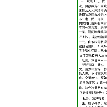
藏疏上云。問
云云
法。何故獨覺不立藏
昧經及入大乘論即約
依攝論及莊嚴論約上
不立也 問。何故二
獨覺與此聲聞有同有
不同分三乘藏。約理
一藏。謂同斷我執同
不別立。是故經論
一云。由彼獨覺教理
藏但名聲聞。即依半
者唯證生空斷人執攝
亦依聲故從彼入故
私云。遼麗兩本中
聲聞菩薩二乘也
文。清淨報空等 抄
爲人也。不可言説清
也。空猶無也。應如
報故佛直遮
疏一
文
趣。欲色諸天悉有光
但云淨藏即屬天也
私云。清淨報者。
乘。取捨任意。記