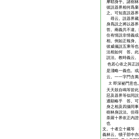
摩耶身乎。諸樹林
彼説器界相何爲棄
之。可知直説器界
尋云。説器界藏之
身爲説之將以器界
答。兩義共不違。
住有情説非情義或
相。例如正報身。
彼威儀説五乘等也
法相如何 答。此
説法。教時義云。
色若心依之與正詮
是淺略一義也。或
云。一一字門含萬
即深祕門意也
文
天天鼓自鳴等皆此
惡及器界等似同説
通顯略乎 答。可
身之相及四攝同事
樹林身説法。但尋
荼羅十界依正内證
也
文。十者立十藏等 
義林云。犢子部中亦