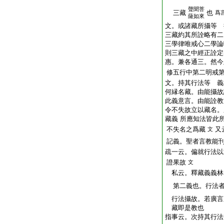
聲聞菩
三藏
也
爲
薩如來
文。或諸藏所攝等 
三藏約其所詮略有二
三學律唯戒心二學論
則三藏之中經正詮定
惠。兼各通三。然今
修五行中第二明戒
文。持其行法等 義
何縁名藏。由能攝故
此義意言。由能詮教
令不失故立以藏名。
藏義 所應知法皆此
不失名之爲藏
又
文
記義。聖者言教能
疏一云。偏就行法以
證果故
文
私云。釋藏義義林
第二義也。行法者
行法攝故。若廣言
藏即是教也
指事云。次持其行法