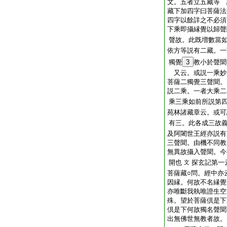
文。五者立五藏等 
藏下加四字曰菩薩法
四字以餘詳之不必須
下乘即攝縁覺以歸聲
聲故。此既増數當
依方等説有二藏。一
獨覺
3
教小於聲聞
又云。或説一乘妙
菩薩二獨覺三聲聞。
説二乘。一者大乘二
乘三乘如前所説第
苑林諸藏章云。或可
有三。此各成三故
及阿闍世王經亦説有
三聲聞。由機不同教
無異故攝入聲聞。今
開也
探玄記第一
文
菩薩藏○問。經中亦
因縁。何故不名縁覺
亦唯斷我執唯證生空
殊。望於菩薩倶是下
倶是下何故獨名聲聞
出無佛世無教者故。