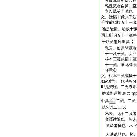
各取其眞如爲八種
雜亂藏者自第二至
之以爲第十藏也
文。總攝十億八千法
千并前頌指五十一藏
唯是能攝。増數十
謂上所明五十一藏并
千法藏無所遺矣
文
私云。如是諸藏者
十一及十藏。文相
根本三藏或攝十藏
十一藏。准此釋疏
任意矣
文。根本三藏或攝十
如來所説一代時教分
即是契經。二毘奈耶
磨藏即是對法
文
筆
中具
2
二藏。二藏
法分此二三
文
私云。此中二藏者
者經律論也。約人
藏爲能攝也
云云
人法總體也。於此