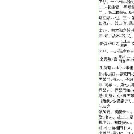
アリ。一
作
論
ニハ
ル
ヲ
レ
二
初能變
擧所
ニハ
ニハ
門
。第二能變
所
ニハ
一
略互顯
也。三
スル
ニハ
如流
。與
他
爲
ト
ニ
ノ
一
レ
出
。根本識之旨
シテ
ヲ
易
知。故不
説
之
レ
レ
レ
以上三
仍倶
説
之
ニ
レ
釋也
アリ。一
論主略
ニハ
テ
果相
之異熟
言
顯
ノ
二
門也
生所繋
ホト
事也
ト
ノ
一
熟
以
顯
界繋門
ヲ
テ
ト
二
一
界繋門
説
。子細
ヲ
クハ
非
同界
。第七
ニ
ハ
二
一
界繋
。界繋門如
ヲ
ク
一
恐
此濫
別
説界
ヲ
ニ
二
一
讀師少少講讃アリ
記
之
ス
レ
讀師云。初能云
ニハ
變
名
。後二
擧
ノ
ヲ
ニハ
一
胤申云。初能變
ニハ
相
中
自相門トス
ノ
ノ
出體門
當
歟。サ
ニ
ル