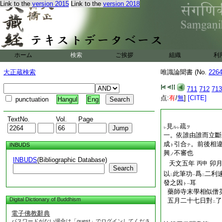
Link to the
version 2015
Link to the
version 2018
ホーム
検索
ご挨拶
組織
利
大正蔵検索
唯識論聞書 (No.
226
711
712
713
点:
有
/
無
]
[CITE]
punctuation
Hangul
Eng
TextNo.
Vol.
Page
見
疏
ル
ヲ
レ
レ
一。依誰由誰而立斷
成
引合
。前後相
INBUDS
ト
テ
興
不審也
ノ
INBUDS
(Bibliographic Database)
天文五年
卯
丙申
Search
以
此筆功
爲
二利
二
一
二
發之因
耳
ト
一
藥師寺末學相似僧
Digital Dictionary of Buddhism
五月二十七日對
了
二
電子佛教辭典
パスワードがない場合は「guest」でログインしてくださ