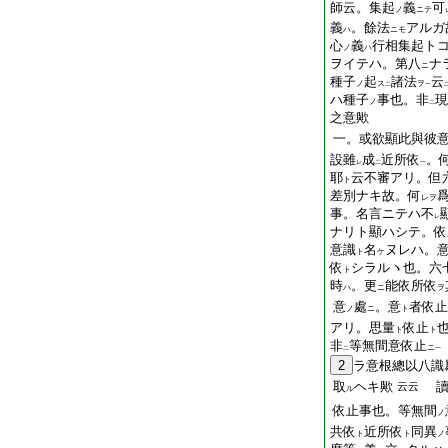
師云。集起
義
可
ノ
ニテ
義
。餘法
アルガ
ハ
ニモ
心
義
行相集起ト
ノ
ハ
ヲイテハ。第八
ナ
ニ
種子
起
諸法
云
ノ
ス
ヲ
二
一
ハ種子
事也。非
現
ノ
二
之意歟
一。或欲顯此與彼
設雖
成
近所依
。
レ
二
一
耶
云不審アリ。但
ト
差別ナキ故。何
レヲ
事。名言ニテハ不
レ
ナリト顯ハシテ。依
意識
名
ヌレハ。
ト
ケ
依
シラルヽ也。六
ト
時
。更
能依所依
ハ
ニ
ヲ
意
處
。意
者依止
ノ
ニ
ト
アリ。思量
依止
ト
ト
非
等無間意依止
ニ
二
一
2
ラ意根總以八識
取
ヘキ歟
讀
云云
ル
依止事也。等無間
ノ
共依
近所依
同異
ト
ト
ノ