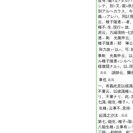
度等
義
立
タルハ
ノ
ヲ
テ
シテ。別
又
親
依
テ
ノ
キ
別アルヘカラス。今
義
アレハ。同計
ソト
云。種子隨逐
者
トハ
種不
生
現行
故。
ヲ
レ
二
一
房云。六縁境時･七
逐
歟 光胤申云。
ト
一
種子隨逐
耶 琳公
ト
一
與力故
･以
。可
ヲ
テ
レ
事歟 光胤申云。以
ル種子隨逐
シルヘ
ヲ
樣微隱ナル
。以
現
ヲ
二
讀師云。爾也
云云
事也
云云
一。有義此意以彼識
不審云。以彼識種
ヲ
リ。不審ナリ。此
ハ
七識
能生
種子
。
ノ
ノ
ヲ
生種
云事不
意得
ト
二
一
起識之沙汰
云云
一
第七
能生
種子
取
ノ
ノ
ヲ
八能生種
云事有
ト
リ
二
三師
初師也。初
ニハ