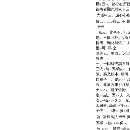
標
云
。諸心心所
ト
ハ
彼轉者顯此所依ト云
光胤申云。諸心心
衆云。上
段
不
ノ
ニハ
レ
云云
私云。此事不
可
レ
レ
也。三依
諸心心所
ハ
轉者。顯此所依ヨリ
重
可
尋
之
テ
レ
レ
讀師云。瑜伽
心心
ニ
故也
一。一因縁依謂自種
三依
時
因縁依
。
ノ
ノ
ハ
歟。將又根本
所明
ノ
自種子
。總
可
ト
テハ
一
レ
云。此事古來沙汰歟
ナレハ。種子依歟。
定
故。因
方
入
ルカ
タル
ニ
依
攝
カタシ 光
ニハ
メ
因縁依
論疏
伺
ハ
ヲ
フニ
子依
。總
廣
可
ニ
テハ
ク
一
論
諸有爲法
云云
ニ
因縁
被
伺
。
ニ
レタリ
ハ
一
レ
故
肝要･謂自
云云