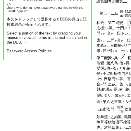
論第四卷聞書第二
い。
Users who do not have a password can log in with the
userID "guest".
自
如
二
第五十二日
至
要
二
本文をドラッグして選択するとDDBの見出し語
私云。第二能變。
検索結果が表示されます。
之樣
歟。十門
中
アル
ノ
Select a portion of the text by dragging your
門
･合
一段トシ
トヲ
テ
mouse to view all terms in the text contained in
應
･二門
合
一段
トノ
ヲ
テ
the DDB. ・
本疏
。三能變
諸
ニ
ノ
條
節
釋
。一
Password Access Policies
ノ
ヲ
セリ
ニハ
第二能變
異
ハ
ニ
二
能變
第八
爲
他
爲
ニ
カ
レ
變與
他
依
ナル義
ニ
カ
ト
變
不
釋
所依門所
ニ
レ
二
出
界繋門
事。答
ヲ
レ
二
一
合
問
之故。答
テ
ニモ
レ
與
他識
爲
依
義
カ
ト
二
一
レ
隱
タリ。故
不
出
レ
ニ
レ
既
第八之末識トシ
ニ
答第
出
所依門
次
二
一
二節
如暴流
之如流
義
ノ
ノ
魚草等物隨流不捨等
也。次第四第五
二
ノ