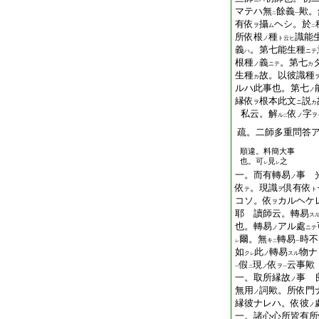
マテハ無
餘義
歟。
二
一
有依
攝
ヘシ。於
ヲ
ム
二
所依根
種
識能
ノ
ト云ヒ
義
。第七能生種
ハ
ニテ
根種
義
。第七
ノ
ニテ
カ
生種
故。以彼識種
カ
ルハ此事也。第七
ノ
縁依
根本此文
説
ヲ
ニ
カ
私云。解
依
字
ル
ノ
ヲ
二
疏。二師多重問答
順違。料簡大事
也。可
見
之
レ
レ
一。而有轉易
事 
ノ
依
。現識
倶有依
テ
ヲ
ト
コソ。依
カルヘケ
ヲ
耶 讀師云。轉易
ス
也。轉易
アル處
ノ
ニテ
爾。無
轉易
時不
キ
レ
二
一
如
此
轉易
物ナ
ク
ノ
スル
レ
假
現
依
云事歟
ノ
ヲ
一
二
一
一。取所縁故
事 
ノ
無用
詞歟。所依門
ノ
縁彼ナレハ。依彼
ノ
一。諸心心所皆有所