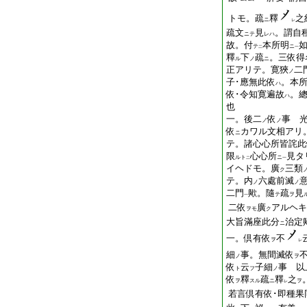
トモ。疏
釋
之
ニ
レ
疏文
見
。謂自
ニテ
レハ
故。付
本所明
テ
ニ
二
一
釋
下
疏
。三依得
ル
ノ
ニ
正アリテ。寛狹
二
ノ
子･應無此依
。本
ハ
依･令知寛遍故
。
ハ
也
一。後二
依
事 
ノ
ノ
依
カワル文相アリ
ニ
テ。諸心心所皆詫此
限
心心所
見タ
ルト
ニ
二
一
イヘドモ。廣
三類
ク
テ。内
六處前滅
ノ
ノ
二門
歟。隨
疏
見
テ
ヲ
一
二依
廣
アルヘキ
ヲモ
ク
大旨滿座此分
治定
ニ
一。倶有依
不
ヲ
レ
細
事。無間滅依
ノ
ヲ
依
云
子細
事 以
ト
フ
ノ
依
釋
疏
釋
之
ヲ
スル
ニ
ヲ
レ
若言倶有依･即種果