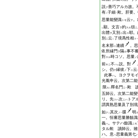
説
善巧アルカ故。
ク
有
子細
歟。肝要。
二
一
思量能變識
云
。
トモ
テ
顯。文言
約
頌
ヲ
スル
ニ
レ
出體
又別
出
耶。
ヲ
ニ
ス
別
云
了境爲性相
ニ
ト
二
名末那
連續
。思
ニ
依所縁門
隔
事不
ヲ
ル
對
時コソ。思量
スル
ノ
前
不
説。對
キニ
ハ
レ
シ。仍
縁彼
下
云
テ
ノ
ニ
此事
。ヨクヲモ
ハ
光胤申云。次第二能
限
釋名門
歟 
ル
ニ
二
一
五師云。次第二能變
リ。先
次
トア
ツハ
ニハ
謂異熟思量及了別境
如
其次
牒
明
ク
ノ
二
一
一。恒審思量勝餘識
義
。サテハ餘識
ハ
ニモ
タル歟 讀師云。雖
ハ。意
思量義第七
ハ