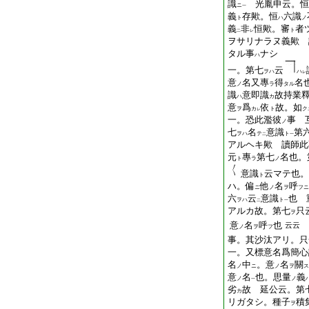
識
光胤申云。恒
ニ
一
義
存歟。恒
六識
ト
ハ
ノ
義
非
恒歟。審
者
ト
二
レ
ヲサリナラヌ義歟 
タル事
ナシ
ハ
一。第七
云
ヲハ
ハ
レ
意
名又專
得
名
ノ
ラ
タル
識
意即識
故持業
ハ
カ
意
爲
依
故。如
ヲ
カ
ト
ク
レ
一。恐此濫彼
事 
ノ
七
名
意識
第
ヲハ
テ
ト
二
一
アルヘキ歟 讀師此
元
專
第七
名也。
ト
ラ
ノ
意識
云マテ也。
ト
ハ。偏
他
名
呼
ニ
ノ
ヲ
フニ
六
云
意識
也 
ヲハ
ト
二
一
アルカ故。第七
只
ヲ
意
名
呼
也
云云
ノ
ヲ
フ
事。其沙汰アリ。只
一。又標意名爲簡心
名
中
。意
名
關
ノ
ニ
ノ
ヲ
ス
意
名
也。思量
義
ノ
ノ
一
劣
故 延公云。第
カ
リガタシ。種子
積
ヲ