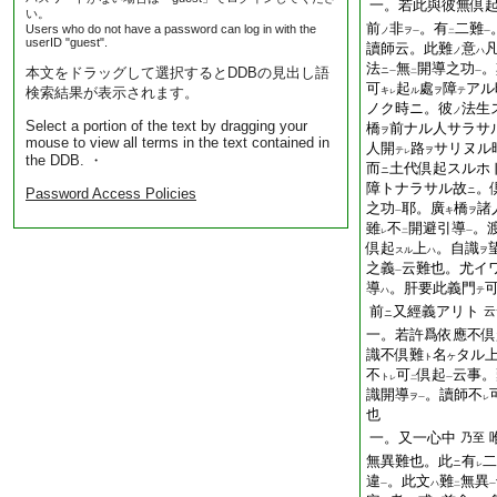
一。若此與彼無倶
い。
前
非
。有
二難
Users who do not have a password can log in with the
ノ
ヲ
一
二
一
userID "guest".
讀師云。此難
意
ノ
ハ
法
無
開導之功
。
本文をドラッグして選択するとDDBの見出し語
ニ
一
二
一
可
起
處
障
アル
検索結果が表示されます。
キ
ル
ヲ
テ
レ
ノク時ニ。彼
法生
ノ
Select a portion of the text by dragging your
橋
前
ナル人サラサ
ヲ
mouse to view all terms in the text contained in
人開
路
サリヌル
テ
ヲ
レ
the DDB. ・
而
土代倶起スルホ
ニ
障
トナラサル故
。
Password Access Policies
ニ
之功
耶。廣
橋
諸
キ
ヲ
一
雖
不
開避引導
。
レ
二
一
倶起
上
。自識
スル
ハ
ヲ
之義
云難也。尤イ
一
導
。肝要此義門
ハ
テ
前
又經義アリト
云
ニ
一。若許爲依應不倶
識不倶難
名
タル
ト
ケ
不
可
倶起
云事。
ト
レ
二
一
識開導
。讀師不
ヲ
一
レ
也
一。又一心中
乃至
無異難也。此
有
二
ニ
レ
違
。此文
難
無異
ハ
一
二
一