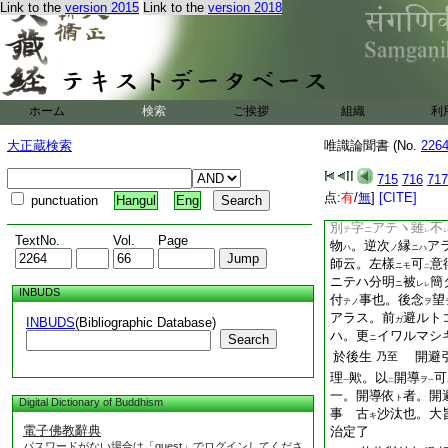
Link to the
version 2015
Link to the
version 2018
自
有
二
第五十六日
至
或
二
光胤申云。能作等無
於
自類
後念
不
テ
ニ
カ
二
一
爲
依。此三義
簡
ヲ
レ
レ
導ヲハ。以
等
言
ノ
二
一
ホーム
検索
ご挨拶
組織
利
間
簡
之。後念
ヲ
カ
一
レ
縁之三字ニテハ。何
大正蔵検索
唯識論聞書 (No.
226
評定共
曰。以
無
ニ
テ
二
任
順次
無間也。
テハ
ノ
715
716
717
師云。逆次第ニモ依
点:
有
/
無
]
[CITE]
punctuation
Hangul
Eng
無簡
者中
物
隔テ
ト
ニ
ヲ
別
字
アテヽ雖
不
テ
ニ
レ
TextNo.
Vol.
Page
物
。逆次
縁
ア
ハ
ノ
ニハ
師云。左樣
可
意
ニモ
二
ニテハ分明
被
簡
ニ
レ
レ
INBUDS
付
事也。後念
望
テノ
ヲ
アラス。前
避ルト
INBUDS
(Bibliographic Database)
ガ
ハ。更
イワルマシ
Search
ニ
於後生
開避
乃至
理
歟。以
開導
可
ヲ
一
二
一
一。開導依
者。開
ト
Digital Dictionary of Buddhism
事 古
沙汰也。大
キ
電子佛教辭典
治定了
パスワードがない場合は「guest」でログインしてくださ