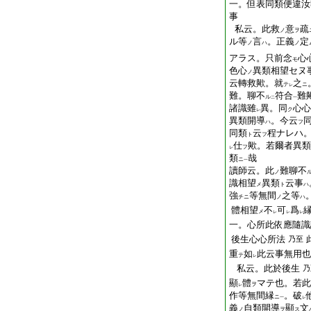
一。但表同類便違汝
事
私云。此救
意
疏
ノ
ヲ
ル等
言
。正義
定
ノ
ハ
ノ
アラス。只前念
心
モ
色心
異類相望セヌ
ノ
云轉救歟。就
之
テ
ニ
レ
難。
聊
不
符合
難
ル
二
一
諸識雖
異。同
心心
ク
レ
異類開導
。
今
云
ハ
フ
同類
云
程ナレハ
ト
フ
仕
歟。若爾者異類
フ
レ
類
哉
ニ
一
讀師云。此
難聊不
ノ
識相望
異類
云事
メ
ト
ハ
強
等無間
之等
チニ
ノ
ハ
體相望
不
可
爲
メ
レ
レ
レ
一。心所此依應隨識
後生心心所法
乃至
重
如
此云事無用也
テ
レ
私云。此於後生
乃
顯
體
マテ也。若此
ヲ
レ
作等無間縁
。破
ニ
一
レ
義
自類開導
顯
文
ノ
ヲ
ス