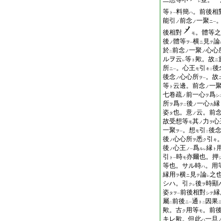
レ
等
料簡
。前後相
ト
ハ
一
能引
前念
一聚
ノ
ノ
ニ
一
後相對
。體等之
モ
後
體等
横
見
論
ノ
ヲ
ニ
テ
一
於
前念
一聚
心心
ノ
ノ
二
ルヲ云
等
歟。故
ト
ニ
レ
所
。心王
引
後
ニ
モ
キ
一
二
後念
心心所
。故
ノ
ヲ
一
等
云邊。前念
一
ト
ノ
七卷疏
前一心
爲
ノ
ヲ
シ
所
爲
後
一心
縁
ヲ
テ
ノ
カ
二
姿
也。意
云。前
タ
ノ
故受想等
其
力
心
モ
ノ
ヲ
一聚
。想
引
後
ヲ
モ
一
二
後
心心所
悉
引
ノ
ヲ
ク
キ
後
心王
爲
縁
ノ
ノ
ル
ト
一
レ
引
時
亦爾也。押
ト
モ
一
等
也。サル時
。用
ハ
縁用
横
見
論
之
ヲ
ニ
テ
レ
シハ。引
後
時顯
ク
ヲ
レ
姿
前後相對
縁
タヲ
シテ
一
屬
前後
通
因果
ニ
ト
二
一
二
歟。古
用等
。前
ク
モ
キレ歟。但此
一旦
ハ