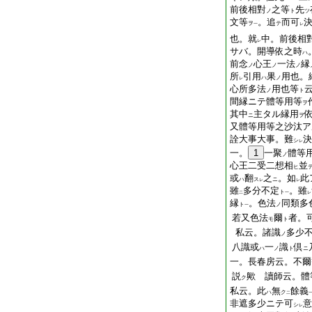
前後相對
之等
先
ノ
ト
ツ
文等
。追
而可
ヲ
テ
一
レ
也。就
中。前後相
レ
サバ。開導依之時
ハ
前念
心王
一法
縁
ノ
ノ
ノ
所
引用
果
用也。
ハ
ノ
レ
心所多法
用也等
ノ
ト
間縁ニテ體等用等
ヲ
其中
主タル縁用
ニ
ヲ
又體等用等之沙汰ア
詮大事大事。難
決
シ
レ
一。
1
一聚
體等
ノ
心王二受二想相
並
ヒ
或
翻
之
。如
此
ハ
ス
ニ
レ
レ
雖
多分不定
。雖
ト
二
一
レ
縁
。色法
同類多
ト
ノ
一
若又色法
爾
者
。
モ
ト
私云。諸識
多少
ノ
八識或
一
識
倶
ハ
ノ
ト
ニ
一。長春房云。不爾
説
歟 讀師云。體
ク
私云。此
無
餘義
ハ
ク
二
非遮多少ニテ可
意
シ
レ