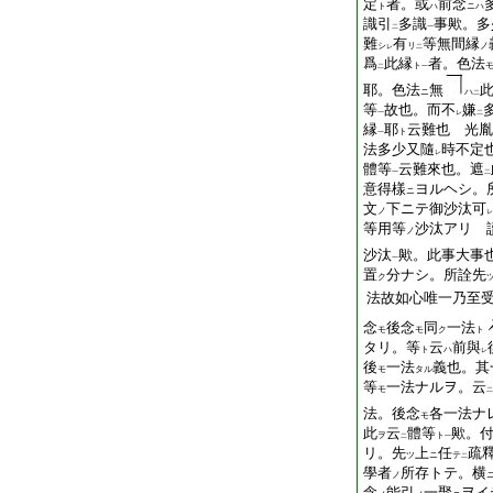
定
者。或
前念
ト
ハ
ニハ
識引
多識
事歟。多
二
一
難
有
等無間縁
シ
リ
ノ
レ
二
爲
此縁
者。色法
ト
二
一
耶。色法
無
ニ
ハ
二
等
故也。而不
嫌
一
レ
二
縁
耶
云難也 光胤
ト
一
法多少又隨
時不定
レ
體等
云難來也。遮
一
二
意得樣
ヨルヘシ。
ニ
文
下ニテ御沙汰可
ノ
レ
等用等
沙汰アリ 
ノ
沙汰
歟。此事大事
一
置
分ナシ。所詮先
ク
法故如心唯一乃至
念
後念
同
一法
モ
モ
ク
ト
タリ。等
云
前與
ト
ハ
レ
後
一法
義也。其
モ
タル
等
一法ナルヲ。云
モ
二
法。後念
各一法ナ
モ
此
云
體等
歟。
ヲ
ト
二
一
リ。先
上
任
疏
ツ
ニ
テ
二
學者
所存トテ。横
ノ
念
能引
一聚
ヲイ