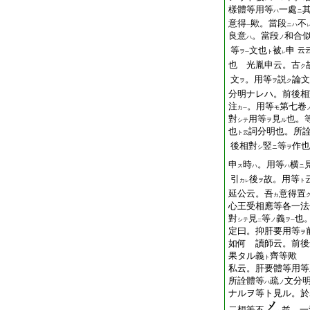
樣體等用等
一處
ハ
ニ
意得
歟。當段
不
ニハ
一
良意
。當段
和合
ハ
ノ
等
文也
被
申
云
ヲ
ト
一
レ
也 光胤申云。古
ク
文
。用等
説
論文
ヲ
ヲ
ク
分明ナレハ。前後相
注
。用等
第七卷
カ
モ
一
對
用等
見
也。
シテ
ヲ
ル
也
詞分明也。所
ト云
後相對
竪
等
作也
シ
ニ
ヲ
申
時
。用等
横
ス
ハ
ハ
ニ
引
後
故。用等
カ
ヲ
ト
レ
延公云。吾
意得置
カ
心王受相應等各一法
對
見
等
義
也
シテ
ノ
ヲ
二
一
定曰。抑肝要用等
ヲ
如何 讀師云。前後
果タル義
齊等歟
ト
私云。肝要體等用等
所詮體等
疏
文分
ハ
ノ
ナルヲ等ト見ル。於
二想等不
並。一