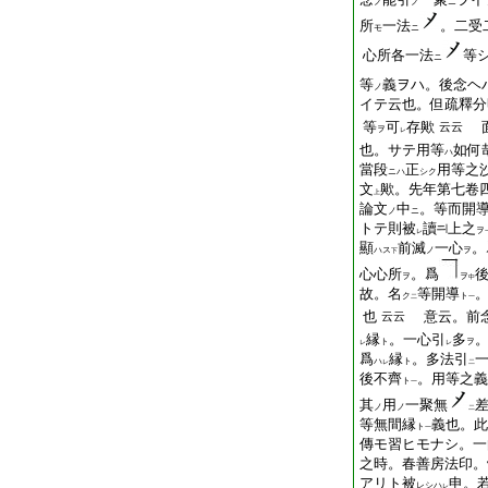
ノ
ノ
ニ
所
一法
。二受
モ
ニ
心所各一法
等
ニ
等
義ヲハ。後念ヘ
ノ
イテ云也。但疏釋分
等
可
存歟
面
云云
ヲ
レ
也。サテ用等
如何
ハ
當段
正
用等之
ニハ
シク
文
歟。先年第七卷
上
論文
中
。等而開
ノ
ニ
トテ則被
讀
上之
ヲ
レ
顯
前滅
一心
。
ハス
ノ
ヲ
下
心心所
。爲
ヲ
ヲ
中
故。名
等開導
ク
ト
二
一
也
意云。前
云云
縁
。一心引
多
ト
ヲ
レ
レ
爲
縁
。多法引
ハ
ト
レ
二
後不齊
。用等之義
ト
一
其
用
一聚無
ノ
ノ
二
等無間縁
義也。此
ト
一
傳モ習ヒモナシ。一
之時。春善房法印。
アリト被
申。
レシハ
レ