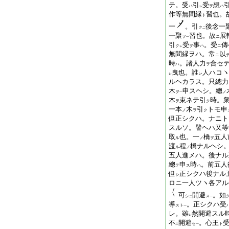
テ。受
引
受
想
ハ
ヲ
ハ
レ
作等無間縁
習也。
ト
一
。引
後念一
ク
二
一聚
習也。故
展
ヲ
ニ
一
引
受
事
。受
傳
ク
ヲ
ハ
ニ
レ
無間縁ヲハ。常
以
ニ
時
。諸人力
合セ
ハ
ヲ
曳也。誰
人ハコヽ
レ
レ
ルヘカラス。只總力
木
申スヘシ。總
ヲ
ノ
一
木
束ネテ引
時。
ヲ
ク
一本
木
引
トモ申
ノ
ヲ
ク
但正シクハ。ナニト
スルソ。譬ヘハ又等
取
也。一
橋
五人
ル
ノ
ヲ
渡
程
橋ナルヘシ
ル
ノ
五人進メハ。
後
ナル
總
申
時
。前五人
テ
ス
ハ
但
正シクハ後ナル
シ
ロニ一人ツヽ各アル
可
開避
。如
シ
ス
二
一
導
。正シクハ受
スト
一
レ。雖
然開避スル
レ
不
開避
。心王
セ
ト
二
一