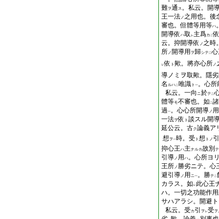
難
通
。私云。開
ヲ
ス
王一法
之用也。後
ノ
審也。但體等用等
ハ
開導依
取
主爲
ハ
カ
レ
二
云。抑開導依
之時
ノ
所
開導用
歸
心
ノ
ヲ
シテ
二
依
歟。將亦心所
ト
ノ
レ
導ノミヲ取歟。隱劣
名
唯識
。心所
ルハ
ト
二
一
私云。一向
於
ニ
テ
二
體等
不審也。如
諸
モ
二
過
。心心所開導
用
ノ
一
一法
依
談スル開
ヲ
ト
延公云。古
論義ア
ク
想
時。受
想
ヲ
ト
トノ
一
抑心王
主
故別
ハ
ナルカ
テ
引導
用
。心所ヨ
ノ
ハ
王所
勝劣ニテ。心
ノ
避引導
用
。勝
ノ
ニ
テ
一
二
カラス。如
此心王
レ
ハ。一切之功能作用
サハアラシ。開避ト
私云。受
引
受
カ
ヲ
ヲ
レ
劣
歟。論義
別事也