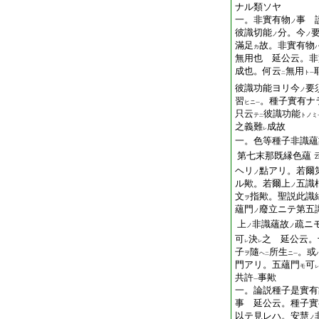
ナル類ソヤ
一。非實有物
事 
ノ
彼識切能
分。今
ノ
ノ
滿足
故。非實有物
カ
無用也 延公云。非
成也。何云
無用
ト
二
一
彼識功能ヨリ今
要
ノ
習
。種子實有ナ
ヒニ
一
只云
彼識功能
テ
トノミ
二
之義難
成故
レ
一。色等種子非識蘊
第七末那既縁色蘊
ヘリ
點アリ。若爾
ノ
ル歟。若爾上
五識
ノ
文
指歟。聖説此識
ヲ
蘊門
廢立ニテ第五
ノ
上
非識蘊故
疏ニ
ノ
ノ
可
決
之 延公云。
レ
レ
子
隨
所生
。或
ヲ
ヘ
ニ
二
一
門アリ。五蘊門
可
モ
レ
共許
事歟
一
一。論説種子是實有
事 延公云。種子實
以テ見レハ。安慧
ノ