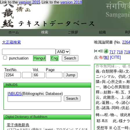
Link to the
version 2015
Link to the
version 2018
仕
歟。若爾者異類
フ
レ
類
哉
ニ
一
讀師云。此
難聊不
ノ
識相望
異類
云事
メ
ト
ハ
強
等無間
之等
チニ
ノ
ハ
體相望
不
可
爲
メ
ホーム
検索
ご挨拶
組織
レ
レ
利
レ
一。心所此依應隨識
大正蔵検索
唯識論聞書 (No.
226
後生心心所法
乃至
重
如
此云事無用也
テ
レ
717
718
719
私云。此於後生
乃
点:
有
/
無
]
[CITE]
punctuation
Hangul
Eng
顯
體
マテ也。若此
ヲ
レ
作等無間縁
。破
ニ
一
レ
TextNo.
Vol.
Page
義
自類開導
顯
文
ノ
ヲ
ス
ニハシマル。仍此
ノ
隣
與
心所之依
テ
ヲ
二
一
INBUDS
一。雖心心所異類並
釋
姑難
有
五。
INBUDS
(Bibliographic Database)
ニ
ヲ
二
一
レ
云。此難意
。上
Search
ハ
ノ
此
返難
。今
諸心
ノ
ニ
ノ
意
諸識
同時
倶起
ハ
ハ
ニ
轉
程
物
。彼此
スル
ノ
ハ
Digital Dictionary of Buddhism
耶
此
樣ナ
爲言
ノ
電子佛教辭典
受想等
心王一時
並
パスワードがない場合は「guest」でログインしてくださ