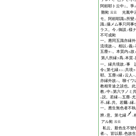
レ
阿頼耶ト云中
。爭
ニ
難歟
光胤申云
云云
モ。阿頼耶識
所變
カ
識
攝メム事只同事
ニ
ラス。今
御談
樣
ノ
ノ
不可成歟
一。應同五識亦縁外
流境故
。相以
義
ハ
ノ
ト
五塵
。本質内
故
ヲ
カ
一
第八所縁
爲
本質
ヲ
二
一
一。縁共境故
事 
ノ
令
第七縁
共境
ヒ
スト
ヲ
二
耶。五塵
縁
云人
ヲ
ト
ハ
亦縁外故
。聊イワ
ハ
教相常途之談也。此
教
中
第六ヲノミ
ノ
ニ
説。若縁
五塵
尤
ハ
レ
二
一
不
縁
共。若爾
縁
ハ
レ
レ
レ
一。應生無色者不執
辨
意。第七縁
ノ
二
アル歟
云云
私云。厭色生不變
者
。皆以厭
色故生
ハ
レ