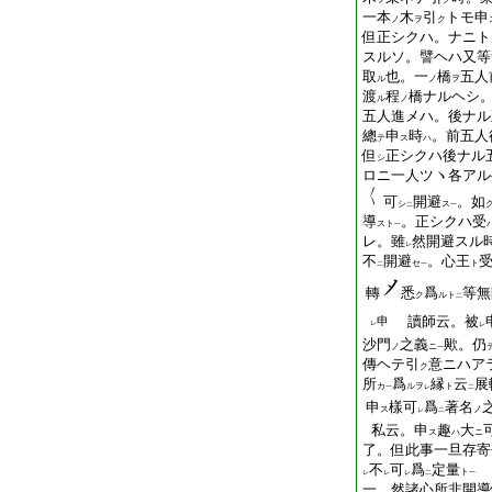
一本
木
引
トモ申
ノ
ヲ
ク
但正シクハ。ナニト
スルソ。譬ヘハ又等
取
也。一
橋
五人
ル
ノ
ヲ
渡
程
橋ナルヘシ
ル
ノ
五人進メハ。
後
ナル
總
申
時
。前五人
テ
ス
ハ
但
正シクハ後ナル
シ
ロニ一人ツヽ各アル
可
開避
。如
シ
ス
二
一
導
。正シクハ受
スト
一
レ。雖
然開避スル
レ
不
開避
。心王
セ
ト
二
一
轉
悉
爲
等無
ク
ルト
二
讀師云。被
申
レ
レ
沙門
之義
歟。仍
ノ
ニ
一
傳ヘテ引
意ニハア
ク
所
爲
縁
云
展
カ
ルヲ
ト
一
レ
二
申
樣可
爲
著名
ス
ノ
レ
二
私云。申
趣
大
ス
ハ
ニ
了。但此事一旦存寄
不
可
爲
定量
ト
レ
レ
レ
二
一
一。然諸心所非開導