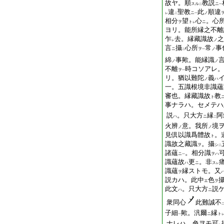
故ヤ。順
教説
スル
ニ
二
一
違
聖教
此
順違
ニ
ノ
レ
二
一
相分
望
心
。心
ヲ
ト
ニ
レ
ヨリ。能所縁之不離
乍
去。縁藏識故
之
ノ
レ
言
攝
心所
常
事
ニ
ヲ
ノ
二
一
綿
事歟。能縁識
ノ
ノ
不離
時コソアレ。
ヲ
一
リ。猶以難陀
義
ノ
ハ
一。五識根境非識蘊
審也。縁藏識故
教
ト
事ナラハ。セメテハ
説
。只大方
縁
阿
ハ
ニ
二
火辨
意。我所
境
ノ
ノ
見倶以識爲體故
。
ト
識故之藏識
。攝
ヲ
シ
二
諸蘊
。相分識
ニ
ヲハ
一
識蘊故
更
。非
ハ
ニ
ス
レ
識蘊
縁ストモ。又
ヲ
説カハ。此中
色
エ
ヲ
此文
。只大方
説
ハ
ニ
衆同心
此難誠不
子細
歟。汎爾
縁
ニ
ト
一
ナレハ。色ヲモ可