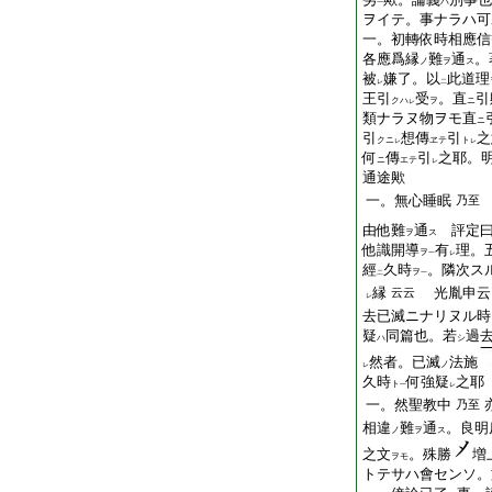
ハ
一
ヲイテ。事ナラハ可
一。初轉依時相應信
各應爲縁
難
通
。
ノ
ヲ
ス
被
嫌了。以
此道理
レ
二
王引
受
。直
引
クハ
ヲ
ニ
レ
類ナラヌ物ヲモ直
ニ
引
想傳
引
之
クニ
ヱテ
ト
レ
レ
何
傳
引
之耶。
ニ
エテ
レ
通途歟
一。無心睡眠
乃至
由他難
通
評定曰
ヲ
ス
他識開導
有
理。
ヲ
一
レ
經
久時
。隣次ス
ヲ
二
一
縁
光胤申云
云云
レ
去已滅ニナリヌル時
疑
同篇也。若
過
ハ
シ
然者。已滅
法施
ノ
レ
久時
何強疑
之耶
ト
一
レ
一。然聖教中
乃至
相違
難
通
。良明
ノ
ヲ
ス
之文
。殊勝
増
ヲモ
トテサハ會センソ。