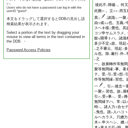
い。
彼此不
障礙
。何
二
一
Users who do not have a password can log in with the
此難
。立
而互
userID "guest".
ヲ
テテ
一
二
異
諸識
一聚
本文をドラッグして選択するとDDBの見出し語
ニ
ニ
二
一
由
成
也。五義
検索結果が表示されます。
ヲ
スル
ノ
スヘキ樣
覺也。其
ニ
Select a portion of the text by dragging your
コソ申サムスラメ。
mouse to view all terms in the text contained in
餘
開導トハ。諸識
モ
the DDB. ・
多少不定
故。現起
カ
之不審云。現起
多
Password Access Policies
ノ
レ
ル也。除
遍行
外
ハ
二
一
之
レ
一。故展轉作等無間
聚等無間縁
事。著
ノ
テ。受
引
受
想
ハ
ヲ
ハ
レ
作等無間縁
習也。
ト
一
。引
後念一
ク
二
一聚
習也。故
展
ヲ
ニ
一
引
受
事
。受
傳
ク
ヲ
ハ
ニ
レ
無間縁ヲハ。常
以
ニ
時
。諸人力
合セ
ハ
ヲ
曳也。誰
人ハコヽ
レ
レ
ルヘカラス。只總力
木
申スヘシ。總
ヲ
ノ
一
木
束ネテ引
時。
ヲ
ク