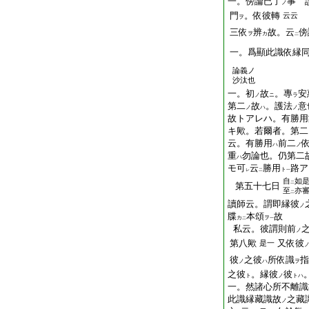
一。傍論已了
事 
ノ
門
。依彼轉
云云
ヲ
三依
辨
故。云
傍
ヲ
カ
二
一。爲顯此識依縁
論義ノ
沙汰也
一。初
故
。專
安
ノ
ニ
ラ
第二
故
。護法
意
ノ
ハ
ノ
故トアレハ。有勝用
キ歟。若爾者。第二
云。有勝用
前二
ハ
ノ
重
勿論也。仍第二
ハ
モ可
云
勝用
路ア
ト
レ
二
一
自
如
二
第五十七日
至
亦
二
讀師云。謂即縁彼
ノ
牒
本頌
故
カ
ヲ
二
一
私云。彼謂則前
ノ
第八歟
又依彼
是一
彼
之彼
所依識
指
ノ
ハ
ヲ
之彼
。縁彼
彼
ト
ノ
トハ
一。然諸心所不離識
此識縁藏識故
之藏
ノ