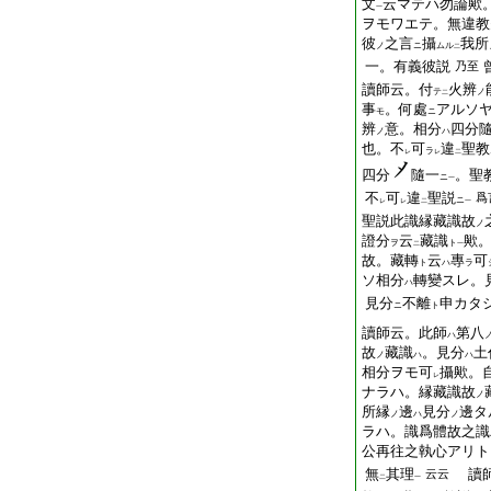
文
云マテハ勿論歟
一
ヲモワエテ。無違教
彼
之言
攝
我所
ノ
ニ
ムル
二
一。有義彼説
乃至
讀師云。付
火辨
テ
ノ
二
事
。何處
アルソ
モ
ニ
辨
意。相分
四分
ノ
ハ
也。不
可
違
聖教
ラ
レ
レ
二
四分
隨一
。聖
ニ
一
不
可
違
聖説
爲
ニ
レ
レ
二
一
聖説此識縁藏識故
ノ
證分
云
藏識
歟
ヲ
ト
二
一
故。藏轉
云
專
可
ト
ハ
ラ
ソ相分
轉變スレ。
ハ
見分
不離
申カタ
ニ
ト
讀師云。此師
第八
ハ
故
藏識
。見分
土
ノ
ハ
ハ
相分ヲモ可
攝歟。
レ
ナラハ。縁藏識故
ノ
所縁
邊
見分
邊タ
ノ
ハ
ノ
ラハ。識爲體故之識
公再往之執心アリト
無
其理
讀師
云云
二
一