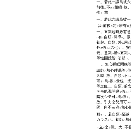
一。若此一識爲彼六
前後
不
相續
故
ニ
カ
二
一
依
故
ト
一
一。若此六識爲彼一
以
前後
定
唯有
ニ
テ
二
一。五識起時必有意
有
自類
開導
。假
ノ
レ
二
一
初起。自類
外
用
ノ
ニ
二
外
假
六七
。安
ニ
ル
ヲ
二
一
云。意識
勝
五識
ハ
レ
ハ
等性圓鏡智
初起
ノ
ハ
一。無心睡眠悶絶
讀師
無心睡眠等
ハ
ノ
久時
故。自類
不
カ
ハ
ト
可
爲
依
云也 
ト
ト
レ
レ
等之位
。自類
前
ニ
ノ
テモ他識開導
假
ヲ
ルト
隣次シテ可
成
依
ト
レ
レ
故。引力之勢用可
ト
レ
師一向不
存
無心
カ
レ
二
難
。若自類
隔越
ヲ
ハ
一
カラスハ。初師
無
ハ
立
之
歟。大
不
ヲ
ニ
レ
レ