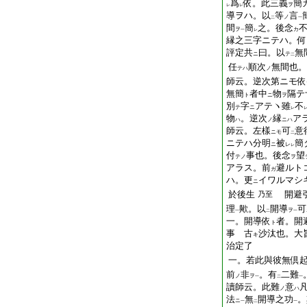
爲
依。此三義
簡
ヲ
レ
レ
導ヲハ。以
等
言
ノ
二
一
間
簡
之。後念
ヲ
カ
一
レ
縁之三字ニテハ。何
評定共
曰。以
無
ニ
テ
二
任
順次
無間也。
テハ
ノ
師云。逆次第ニモ依
無簡
者中
物
隔テ
ト
ニ
ヲ
別
字
アテヽ雖
不
テ
ニ
レ
物
。逆次
縁
ア
ハ
ノ
ニハ
師云。左樣
可
意
ニモ
二
ニテハ分明
被
簡
ニ
レ
レ
付
事也。後念
望
テノ
ヲ
アラス。前
避ルト
ガ
ハ。更
イワルマシ
ニ
於後生
開避
乃至
理
歟。以
開導
可
ヲ
一
二
一
一。開導依
者。開
ト
事 古
沙汰也。大
キ
治定了
一。若此與彼無倶
前
非
。有
二難
ノ
ヲ
一
二
一
讀師云。此難
意
ノ
ハ
法
無
開導之功
。
ニ
一
二
一