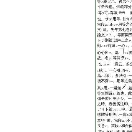
等
義ヲハ。後念ヘ
ノ
イテ云也。但疏釋分
等
可
存歟
面
云云
ヲ
レ
也。サテ用等
如何
ハ
當段
正
用等之
ニハ
シク
文
歟。先年第七卷
上
論文
中
。等而開
ノ
ニ
トテ則被
讀
上之
ヲ
レ
顯
前滅
一心
。
ハス
ノ
ヲ
下
心心所
。爲
ヲ
ヲ
中
故。名
等開導
ク
ト
二
一
也
意云。前
云云
縁
。一心引
多
ト
ヲ
レ
レ
爲
縁
。多法引
ハ
ト
レ
二
後不齊
。用等之義
ト
一
其
用
一聚無
ノ
ノ
二
等無間縁
義也。此
ト
一
傳モ習ヒモナシ。一
之時。春善房法印。
アリト被
申。
レシハ
レ
樣體等用等
一處
ハ
ニ
意得
歟。當段
不
ニハ
一
良意
。當段
和合
ハ
ノ
等
文也
被
申
云