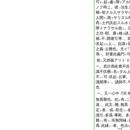
可
起
處
障
アル
キ
ル
ヲ
テ
レ
ノク時ニ。彼
法生
ノ
橋
前
ナル人サラサ
ヲ
人開
路
サリヌル
テ
ヲ
レ
而
土代倶起スルホ
ニ
障
トナラサル故
。
ニ
之功
耶。廣
橋
諸
キ
ヲ
一
雖
不
開避引導
。
レ
二
一
倶起
上
。自識
スル
ハ
ヲ
之義
云難也。尤イ
一
導
。肝要此義門
ハ
テ
前
又經義アリト
云
ニ
一。若許爲依應不倶
識不倶難
名
タル
ト
ケ
不
可
倶起
云事。
ト
レ
二
一
識開導
。讀師不
ヲ
一
レ
也
一。又一心中
乃至
無異難也。此
有
二
ニ
レ
違
。此文
難
無異
ハ
一
二
一
定
者。或
前念
ト
ハ
ニハ
識引
多識
事歟。多
二
一
難
有
等無間縁
シ
リ
ノ
レ
二
爲
此縁
者。色法
ト
二
一