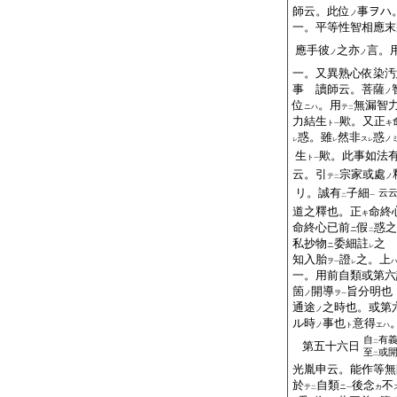
師云。此位
事ヲハ
ノ
一。平等性智相應末
應手彼
之亦
言。
ノ
ノ
一。又異熟心依染汚
事 讀師云。菩薩
ノ
位
。用
無漏智
ニハ
テ
二
力結生
歟。又正
ト
キ
一
惑。雖
然非
惑
ス
ノ
レ
レ
レ
生
歟。此事如法
ト
一
云。引
宗家或處
テ
ノ
二
リ。誠有
子細
云
二
一
道之釋也。正
命終
キ
命終心已前
假
惑之
ニ
二
私抄物
委細註
之 
ニ
レ
知入胎
證
之。上
ヲ
一
レ
一。用前自類或第六
箇
開導
旨分明也
ノ
ヲ
一
通途
之時也。或第
ノ
ル時
事也
意得
ノ
ト
エハ
自
有
二
第五十六日
至
或
二
光胤申云。能作等無
於
自類
後念
不
テ
ニ
カ
二
一