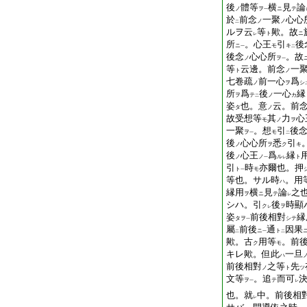
後
體等
横
見
論
ノ
ヲ
ニ
テ
一
於
前念
一聚
心心
ノ
ノ
二
ルヲ云
等
歟。故
ト
ニ
レ
所
。心王
引
後
ニ
モ
キ
一
二
後念
心心所
。故
ノ
ヲ
一
等
云邊。前念
一
ト
ノ
七卷疏
前一心
爲
ノ
ヲ
シ
所
爲
後
一心
縁
ヲ
テ
ノ
カ
二
姿
也。意
云。前
タ
ノ
故受想等
其
力
心
モ
ノ
ヲ
一聚
。想
引
後
ヲ
モ
一
二
後
心心所
悉
引
ノ
ヲ
ク
キ
後
心王
爲
縁
ノ
ノ
ル
ト
一
レ
引
時
亦爾也。押
ト
モ
一
等
也。サル時
。用
ハ
縁用
横
見
論
之
ヲ
ニ
テ
レ
シハ。引
後
時顯
ク
ヲ
レ
姿
前後相對
縁
タヲ
シテ
一
屬
前後
通
因果
ニ
ト
二
一
二
歟。古
用等
。前
ク
モ
キレ歟。但此
一旦
ハ
前後相對
之等
先
ノ
ト
ツ
文等
。追
而可
ヲ
テ
一
レ
也。就
中。前後相
レ