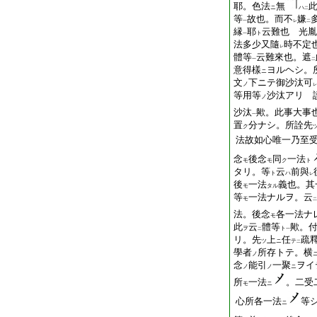
耶。色法
無
ニ
ハ
二
等
故也。而不
嫌
一
レ
二
縁
耶
云難也 光胤
ト
一
法多少又隨
時不定
レ
體等
云難來也。遮
一
二
意得樣
ヨルヘシ。
ニ
文
下ニテ御沙汰可
ノ
レ
等用等
沙汰アリ 
ノ
沙汰
歟。此事大事
一
置
分ナシ。所詮先
ク
法故如心唯一乃至
念
後念
同
一法
モ
モ
ク
ト
タリ。等
云
前與
ト
ハ
レ
後
一法
義也。其
モ
タル
等
一法ナルヲ。云
モ
二
法。後念
各一法ナ
モ
此
云
體等
歟。
ヲ
ト
二
一
リ。先
上
任
疏
ツ
ニ
テ
二
學者
所存トテ。横
ノ
念
能引
一聚
ヲイ
ノ
ノ
ニ
所
一法
。二受
モ
ニ
心所各一法
等
ニ