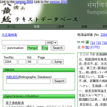
Link to the
version 2015
Link to the
version 2018
一。故瑜伽説
等
知亦爾マデ。瑜伽之
ヲ引
。既引論已
云
テ
彼
意
。瑜伽
意ナ
ノ
ハ
ノ
若爾經爾所時
乃至
ホーム
検索
ご挨拶
組織
利
也
光胤申云
云云
大正蔵検索
唯識論聞書 (No.
226
相續
轉
意得
故
シテ
スト
カ
文
。難
互相
等ノ
ハ
二
714
715
716
續而轉トアルヲ。第
点:
有
/
無
]
[CITE]
punctuation
Hangul
Eng
ナシ。難陀
互相續
ハ
意言顯
倶相續
乃至
TextNo.
Vol.
Page
云。既眼識時非無意
念
意念不
起。次念
ニ
レ
起。第三念
眼識起
ニ
レ
INBUDS
互
相
續生
トハ
ヒニ
ヒ
ス
倶起スレハ。五識
INBUDS
(Bibliographic Database)
ハ
不
續。若爾第六相
Search
レ
へケレ。互相續
トハ
一。彼意言顯等論文
生起スル一句アリ。
Digital Dictionary of Buddhism
眼識斷已以來
。逼
ハ
電子佛教辭典
房五師云。疏
非眼
ノ
パスワードがない場合は「guest」でログインしてくださ