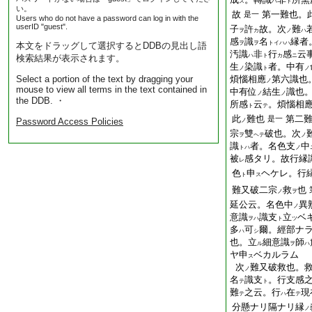
ス
ハ
ト
い。
故
第一難也。
是一
Users who do not have a password can log in with the
userID "guest".
子
許
故。次
難
ヲ
カ
ノ
ハ
感
識
名
縁者
ヲ
ヲ
トイハハ
本文をドラッグして選択するとDDBの見出し語
汚識
非
行
感
云
ハ
ト
カ
ニ
検索結果が表示されます。
生
染識
者。中有
ノ
ト
ノ
Select a portion of the text by dragging your
煩惱相應
第六識也
ノ
mouse to view all terms in the text contained in
中有位
結生
識也
ノ
ノ
the DDB. ・
所感
云
。煩惱相
ト
テ
此
難也
第二
是一
Password Access Policies
ノ
宗
雙
破也。次
ヲ
ヘテ
ノ
識
者。名色支
中
トハ
ノ
被
感タリ。故行縁
レ
色
申
ヘケレ。行
ト
ス
難又破二宗
救
也
ノ
ヲ
延公云。名色中
異
ノ
意識
識支
立
ベ
ヲハ
ト
ツ
多
可
爾。經部ナ
ハ
シ
也。立
細意識
師
ル
ヲ
ハ
ヤ申
ベカルラム
ス
次
難又破救也。
ノ
名
識支
。行支感
テ
ト
難
之云。行
在
現
テ
ハ
テ
分懸ナリ隔ナリ縁
ノ