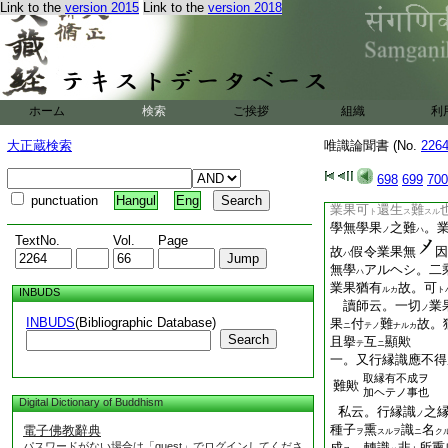
Link to the
version 2015
Link to the
version 2018
クホトノ事。任運
ニ
ヌホトノ事歟
一。入無餘依涅槃
業果
之處
即無三
ノ
ニ
シキ歟 延公云。此
無餘依涅槃界已等
ホーム
検索
ご挨拶
組織
利
ノ
明房云。煩惱
斷畢
ヲ
大正蔵検索
唯識論聞書 (No.
226
也。其
處
即無三
ノ
ニ
惱
斷畢
煩惱可
起
ヲ
テ
ト
698
699
700
之一門
ナクシテ。
ニ
punctuation
Hangul
Eng
業果可
還生
難
ト
ス
スル
學無學果
之難
。
ノ
ハ
TextNo.
Vol.
Page
故
假令業果無
因
ハ
無學
アルヘシ。二
ハ
業果猶有
故。可
ルカ
ト
INBUDS
讀師云。一切
業
ノ
INBUDS
(Bibliographic Database)
果
付
難
故。
ニ
テノ
ナルカ
Search
且擧
互
顯歟
テ
ニ
一。又行縁識應不得
取縁有不成ヲ
難歟
加ヘテノ事也
Digital Dictionary of Buddhism
私云。行縁識
之
ノ
種子
熏
識
名
電子佛教辭典
ヲ
スルヲ
ニ
ク
パスワードがない場合は「guest」でログインしてくださ
成
。轉識
非
所熏