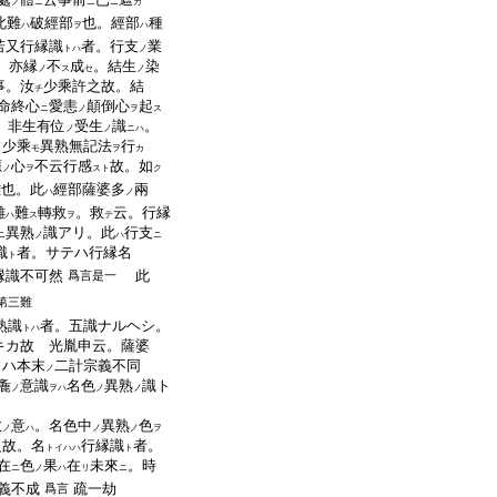
ノ
ニ
ニ
ニ
カ
此難
破經部
也。經部
種
ハ
ヲ
ハ
若又行縁識
者。行支
業
トハ
ノ
。亦縁
不
成
。結生
染
ノ
ス
セ
ノ
事。汝
少乘許之故。結
チ
命終心
愛恚
顛倒心
起
ニ
ノ
ヲ
ス
。非生有位
受生
識
。
ノ
ノ
ニハ
。少乘
異熟無記法
行
モ
ヲ
カ
應
心
不云行感
故。如
ノ
ヲ
スト
ク
難也。此
經部薩婆多
兩
ハ
ノ
難
難
轉救
。救
云。行縁
ハ
ス
ヲ
テ
異熟
識アリ。此
行支
ニ
ノ
ハ
ニ
識
者。サテハ行縁名
ト
縁識不可然
此
爲言是一
第三難
熟識
者。五識ナルヘシ。
トハ
キカ故 光胤申云。薩婆
ラハ本末
二計宗義不同
ノ
麁
意識
名色
異熟
識ト
ノ
ヲハ
ノ
ノ
救
意
。名色中
異熟
色
ノ
ハ
ノ
ノ
ヲ
之故。名
行縁識
者。
トイハハ
ト
在
色
果
在
未來
。時
ニ
ノ
ハ
リ
ニ
義不成
疏一劫
爲言