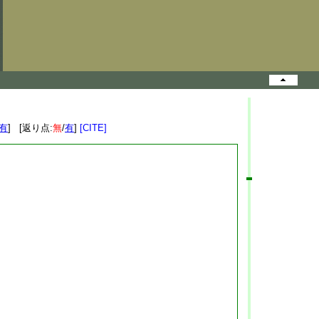
有
] [返り点:
無
/
有
]
[CITE]