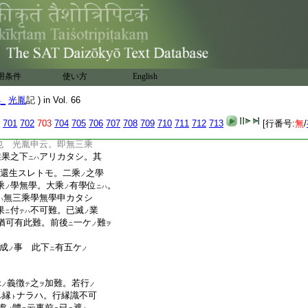
無
因自此
路
人
トヲラ
ハ
ノ
ヲ
ノ
界已
文
事 光胤申云。
等
ノ
乘學無學果
之難
アルマ
ノ
ハ
難
アルヘシ。相當
難･入
モ
ノ
之難
故。且擧之歟 良
用条件
使い方
English
カ
。煩惱無
因可
起云
上
難
テ
ト
ハ
ノ
4_
光胤
記 ) in Vol. 66
乘學無學果
之難
擧畢
。煩
ノ
ヲ
ヌ
云事。此分
究
。サテ業果
ニ
ヌ
ノ
701
702
703
704
705
706
707
708
709
710
711
712
713
[行番号:
無
/
若無
因起
。入無餘之位
ラハ
ニ
也 光胤申云。即無三乘
業果之下
アリカタシ。其
ニハ
還生スレトモ。二乘
之學
ノ
乘
學無學。大乘
有學位
。
ノ
ノ
ニハ
無三乘學無學申カタシ
ハ
果
付
不可難。已滅
業
ニ
テハ
ノ
猶可有此難。前後
一ケ
難
ニ
ノ
ヲ
成
事 此下
有五ケ
ノ
ニ
ノ
縁
義徴
之
加難。若行
ノ
テ
ヲ
ノ
縁
ナラハ。行縁識不可
ル
ト
處
體
云事前
已
遮