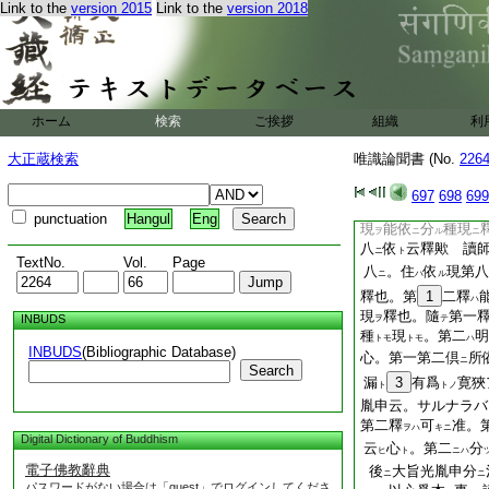
Link to the
version 2015
Link to the
version 2018
無爲
總句
ナキ歟
ノ
ハ
句
スヘキ歟 讀師
ト
總句
。無爲
限
淨
ト
ハ
ル
聽衆不審云。以心爲
染淨法
付
。各此
ニ
テ
ヲ
ホーム
検索
ご挨拶
組織
利
一。因心而生以下
ノ
染淨法以心爲本
。
ハ
大正蔵検索
唯識論聞書 (No.
226
第一釋
。因心而生
ハ
八
生。依心住故
ニ
ト
697
698
699
住
光胤申云
云云
punctuation
Hangul
Eng
現
能依
分
種現
ヲ
ニ
ル
ニ
八
依
云釋歟 讀
ニ
ト
TextNo.
Vol.
Page
八
。住
依
現第八
ニ
ハ
ル
釋也。第
1
二釋
ハ
現
釋也。隨
第一
INBUDS
ヲ
テ
種
現
。第二
明
トモ
トモ
ハ
INBUDS
(Bibliographic Database)
心。第一第二倶
所
ニ
Search
漏
3
有爲
寛狹
ト
トノ
胤申云。サルナラバ
第二釋
可
准。
ヲハ
キニ
Digital Dictionary of Buddhism
云
心
。第二
分
ヒ
ト
ニハ
電子佛教辭典
後
大旨光胤申分
ニ
ニ
パスワードがない場合は「guest」でログインしてくださ