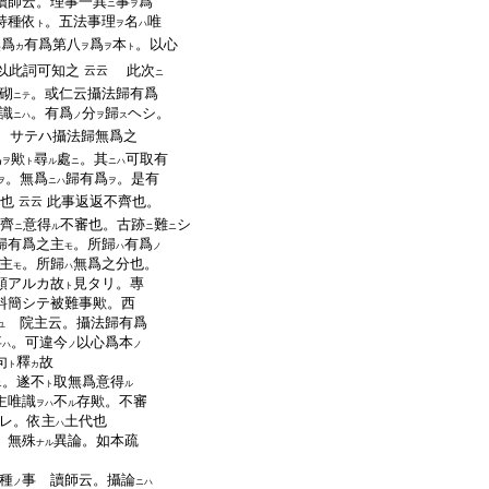
讀師云。理事一異
事
爲
ニ
ヲ
持種依
。五法事理
名
唯
ト
ヲ
ハ
爲
有爲第八
爲
本
。以心
カ
ヲ
ヲ
ト
以此詞可知之
此次
云云
ニ
砌
。或仁云攝法歸有爲
ニテ
識
。有爲
分
歸
ヘシ。
ニハ
ノ
ヲ
ス
サテハ攝法歸無爲之
爲
歟
尋
處
。其
可取有
ヲ
ト
ル
ニ
ニハ
。無爲
歸有爲
。是有
ヲ
ニハ
ヲ
也
此事返返不齊也。
云云
齊
意得
不審也。古跡
難
シ
ニ
ル
ニ
ニ
歸有爲之主
。所歸
有爲
モ
ハ
ノ
主
。所歸
無爲之分也。
モ
ハ
類アルカ故
見タリ。專
ト
料簡シテ被難事歟。西
院主云。攝法歸有爲
ユ
事
。可違今
以心爲本
ハ
ノ
ノ
句
釋
故
ト
カ
。遂不
取無爲意得
ニ
ト
ル
主唯識
不
存歟。不審
ヲハ
ル
レ。依主
土代也
ハ
。無殊
異論。如本疏
ナル
種
事 讀師云。攝論
ノ
ニハ