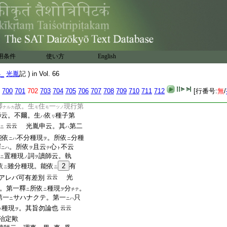
 聽衆連云。謂染淨法
總
ヲ
云。有爲
染淨
亙
故云
ハ
ニ
カ
一邊
。故云別句
歟
云云
ノ
ニ
ト
本
イカニ 讀師云。謂
ハ
ヤルヘシ
云云
ト
用条件
使い方
English
事 此
四箇
釋アリ。謂
ニ
ノ
只四釋同事也 讀師云。
4_
光胤
記 ) in Vol. 66
者。有漏現行依
種子第
ト
テ
者。有漏種子依現行第八
ニ
700
701
702
703
704
705
706
707
708
709
710
711
712
[行番号:
無
/
。第一釋
。所依
不分種
ハ
ニハ
釋
故。生
住
一
現行第
ナルカ
モ
モ
ツノ
師云。不爾。生
依
種子第
ハ
リ
光胤申云。其
第二
云云
ニ
ハ
能依
不分種現
。所依
分種
ニハ
ヲ
ニ
釋
。所依
且云
心
不云
ニハ
ヲ
テ
ト
置種現
詞
讀師云。執
ニ
ノ
ヲ
依
雖分種現。能依
2
有
ニ
ニ
光
アレバ可有差別
云云
。第一釋
所依
種現
分
。
ニ
ニ
ヲ
チテ
第一
サハナクテ。第一
只
ニ
ニハ
種現
。其旨勿論也
云云
ツ
ヲ
治定歟