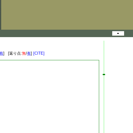
有
] [返り点:
無
/
有
]
[CITE]