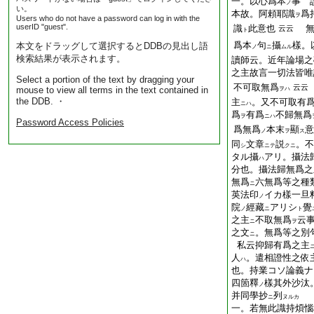
一。以心爲本
事 
ノ
い。
本故。阿頼耶識
爲
ヲ
Users who do not have a password can log in with the
userID "guest".
識
此意也
無
云云
ト
爲本
句
攝
樣。
本文をドラッグして選択するとDDBの見出し語
ノ
ニ
ムル
検索結果が表示されます。
讀師云。近年論場之
之主故言一切法皆唯
Select a portion of the text by dragging your
不可取無爲
云云
mouse to view all terms in the text contained in
ヲハ
the DDB. ・
主
。又不可取有
ニハ
爲
有爲
不歸無爲
ヲ
ニハ
Password Access Policies
爲無爲
本末
顯
意
ノ
ヲ
ス
同
文章
説
。不
シ
ニテ
クニ
タル攝
アリ。攝法
ハ
分也。攝法歸無爲之
無爲
六無爲等之種
ニ
英法印
イカ樣一旦
ノ
院
經藏
アリシ
覺
ノ
ニ
ト
之主
不取無爲
云
ニ
ヲ
之文
。無爲等之別
ニ
私云抑歸有爲之主
人
。遣相證性之依
ハ
也。持業コソ論義ナ
四箇釋
樣其外沙汰
ノ
并同學抄
列
ニ
ヌルカ
一。若無此識持煩惱