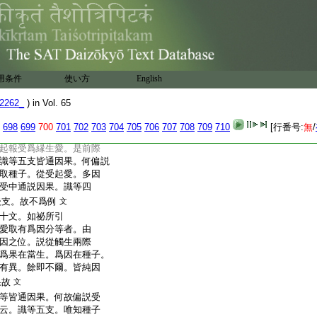
亦因亦果。是煩惱之果。生
三唯是因。二唯果。餘通
末故。前六及愛取有三
果。通本末等。第十云。前
後二爲果分。受通二種。
説
文
用条件
使い方
English
按彼論云。前六愛取有三。
分。所餘支説爲雜分。所
2262_
) in Vol. 65
爲雜分。一謂後法以觸
與受爲縁果受。此二雜
698
699
700
701
702
703
704
705
706
707
708
709
710
[行番号:
無
/
。以觸爲縁。後際現受果之
起報受爲縁生愛。是前際
識等五支皆通因果。何偏説
取種子。從受起愛。多因
受中通説因果。識等四
後支。故不爲例
文
十文。如祕所引
愛取有爲因分等者。由
因之位。説從觸生兩際
爲果在當生。爲因在種子。
有異。餘即不爾。皆純因
果故
文
等皆通因果。何故偏説受
云。識等五支。唯知種子