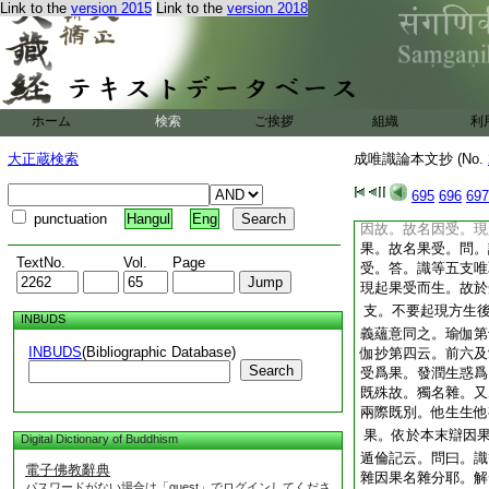
果。五種之果故。餘
Link to the
version 2015
Link to the
version 2018
老之因故。第十云。
因果又生老死唯果。
是因。本故。受通因
六愛取有三是因分。
此有二等。廣如彼
ホーム
検索
ご挨拶
組織
利
祕云。疏通二種者。
説爲因分。後二爲果
大正蔵検索
成唯識論本文抄 (No.
以者何。有二種受名
爲縁因受。二謂現法
695
696
697
説。釋曰。謂受種子
punctuation
Hangul
Eng
因故。故名因受。現
果。故名果受。問。
TextNo.
Vol.
Page
受。答。識等五支唯
現起果受而生。故於
支。不要起現方生
INBUDS
義蘊意同之。瑜伽第
INBUDS
(Bibliographic Database)
伽抄第四云。前六及
Search
受爲果。發潤生惑爲
既殊故。獨名雜。又
兩際既別。他生生他
果。依於本末辯因
Digital Dictionary of Buddhism
遁倫記云。問曰。識
電子佛教辭典
雜因果名雜分耶。解
パスワードがない場合は「guest」でログインしてくださ