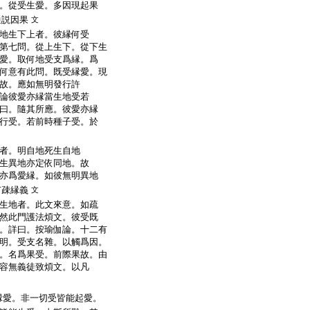
。從受生愛。多因現起果
通説因果
文
地生下上者。彼縁何受
第七問。從上生下。從下生
愛。取何地受支爲縁。爲
何意有此問。既受縁愛。現
故。應如無明發行許
論彼愛亦縁當生地受若
曰。隨其所應。彼愛亦縁
行受。若前時種子受。於
者。明自地死生自地
生異地亦定依同地。故
亦爲愛縁。如彼無明異地
有疎縁義
文
生地者。此文來意。如疏
然此門護法煩文。彼受既
。詳曰。按瑜伽論。十二有
明。受支名雜。以觸爲因。
。名爲果受。前際果故。由
容無義徒致煩文。以凡
縁愛。非一切受皆能起愛。