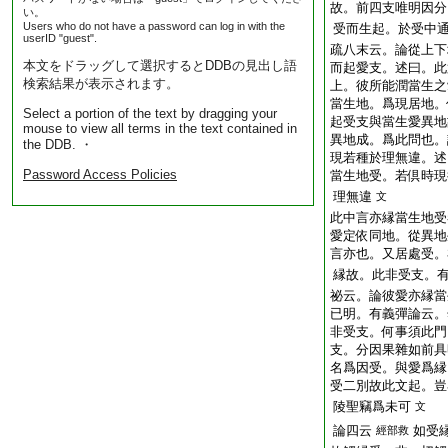
故。前四支唯明因分
い。
Users who do not have a password can log in with the
受而生起。於受中
userID "guest".
疏八末云。論從上下
本文をドラッグして選択するとDDBの見出し語
而起愛支。述曰。此
検索結果が表示されます。
上。彼所能潤當生之
當生地。爲現居地。
Select a portion of the text by dragging your
起受支與當生愛異地
mouse to view all terms in the text contained in
異地成。爲此問也。
the DDB. ・
現若種於理無違。述
Password Access Policies
當生地受。若倶時現
理無違
文
此中言亦縁當生地受
愛定依同地。從異地
言亦也。又居處受。
縁故。此非受支。
祕云。論彼愛亦縁當
已明。有義彈論云。
非受支。何事須此門
支。分因果雜如前具
名爲因受。與愛爲縁
受二別故此文起。豈
陵聖竊爲未可
文
論四云
如受
經部救