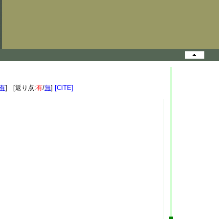
有
] [返り点:
有
/
無
]
[CITE]