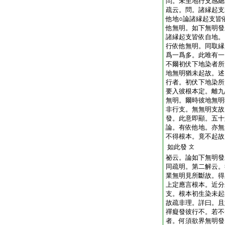
問。未至地行支感總
疏云。問。諸縁起支
他地○論諸縁起支皆
他無明。如下無明發
諸縁起支皆依自地。
行依他無明。同取縁
爲一爲多。此唯有一
不爾初伏下地染者所
地無明猶未起故。述
行者。初伏下地染所
要入彼根本定。離九
無明。爾時彼地無明
非行支。無無明支故
發。此意即顯。五十
論。有依他地。亦無
不得根本。竟不起故
如此發
文
祕云。論如下無明發
同疏明。第二解云。
業無明見所斷故。得
上定應言根本。近分
支。根本初生染未起
故疏非理。詳曰。且
禪癡發彼行不。若不
者。何須欲界無明發