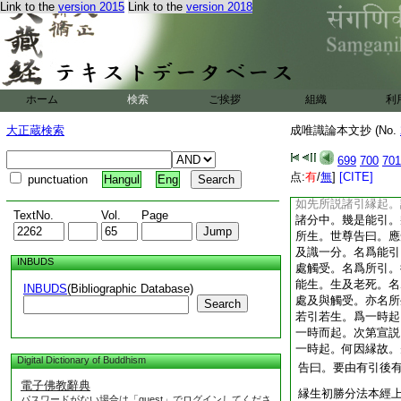
Link to the
version 2015
Link to the
version 2018
起。非是支攝
文
疏云。論愛望於取至
位得爲因縁。縁起經
望種相隣支體爲論
上文云。論此惑業苦
ホーム
検索
ご挨拶
組織
利
約分位。未潤已前名
果起已名生老死。亦
大正蔵検索
成唯識論本文抄 (No.
生引同時。即雖被潤
等。仍名引故。唯
699
700
701
点:
有
/
無
]
[CITE]
punctuation
Hangul
Eng
分別縁起初勝法門
如先所説諸引縁起。
TextNo.
Vol.
Page
諸分中。幾是能引。
所生。世尊告曰。應
及識一分。名爲能引
INBUDS
處觸受。名爲所引。
能生。生及老死。名
INBUDS
(Bibliographic Database)
處及與觸受。亦名所
Search
若引若生。爲一時起
一時而起。次第宣説
一時起。何因縁故。
Digital Dictionary of Buddhism
告曰。要由有引後
電子佛教辭典
縁生初勝分法本經
パスワードがない場合は「guest」でログインしてくださ