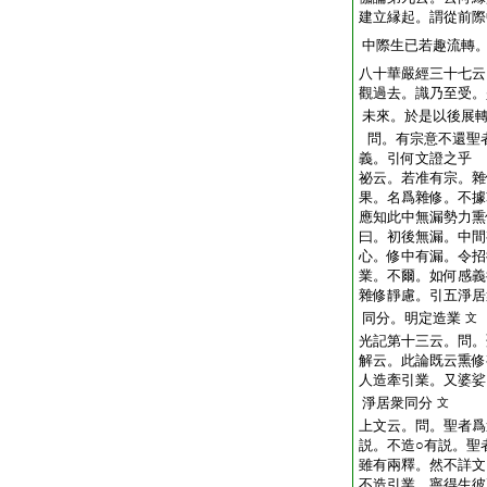
建立縁起。謂從前際
中際生已若趣流轉
八十華嚴經三十七云
觀過去。識乃至受。
未來。於是以後展
問。有宗意不還聖
義。引何文證之乎
祕云。若准有宗。雜
果。名爲雜修。不據
應知此中無漏勢力熏
曰。初後無漏。中間
心。修中有漏。令招
業。不爾。如何感義
雜修靜慮。引五淨居
同分。明定造業
文
光記第十三云。問。
解云。此論既云熏修
人造牽引業。又婆娑
淨居衆同分
文
上文云。問。聖者爲
説。不造○有説。聖
雖有兩釋。然不詳文
不造引業。寧得生彼