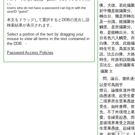
い。
佛。大徳。若此攝聚
Users who do not have a password can log in with the
於中幾是能攝聚分。
userID "guest".
轉出分。幾是所轉出
本文をドラッグして選択するとDDBの見出し語
及一分識。能攝聚分
検索結果が表示されます。
觸受。是所攝聚分。
有。是能轉出分。生
Select a portion of the text by dragging your
分名色六入觸受。亦
mouse to view all terms in the text contained in
白佛。大徳。此能攝
the DDB. ・
時生可見。爲當次第
Password Access Policies
説。比丘白佛。大徳
時生。何故初説能攝
言比丘。由所攝聚有
攝聚
文
問。論云。復依迷
以受可爲因乎
燈云。論復依迷外増
由愚迷境。起受生愛
二境界所生受果愚故
受生。如何會釋。答
先。不了外境増上果
愛。非縁受起愚。而
是彼境界果受之因故
生受果愚故。起縁境
故。前第
1
二云。