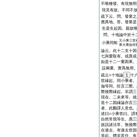
不唯種發。有現無明
現見有故。不同不
疏下云。問。發業之
應異地。答。發業是
生是生起因。親故
問。十地論中於十
又小乘三世
小乘同歟
果大乘如何
論云。此十二支十因
七與愛取有。或異或
如是十二一重因果。
設兩重。實爲無用
疏云○十地論
1
十
世縁起。同小乘者。
伽等同。但言三際。
際後際縁起。非謂三
現在。二未來等。彼
造十二因縁論亦言三
者。此翻譯人意也。
述曰○小乘答曰。謂
自然常我等生。愚三
故説諸法常。無後際
在過去。有過去世因
等起。體非常住。有