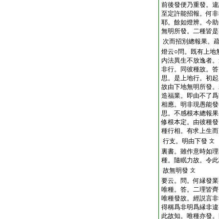
前後發便乃重發。違
至定許能招報。何非
耶。餘如燈辨。今助
無明所發。二種皆是
次而招別總報果。
燈云○問。既有上地
内法異生不放逸者。
非行。同彼種故。答
思。是上地行。初起
故由下地無明所發。
造福業。即由不了爲
相應。明非現愚能發
思。不感根本總報果
修根本定。由彼種發
種行相。有求上生而
行支。明由下發
文
裏書。雖作意時如理
種。隨眠力故。令此
故無明發
文
要云。問。何縁發業
唯種。答。二理皆齊
唯種發故。經説言非
得稱爲非明爲縁非違
此故知。唯種亦發。