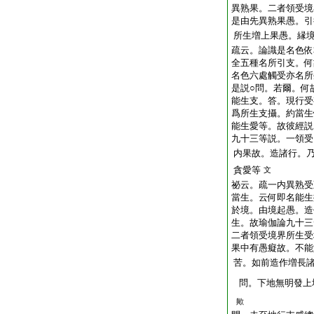
異熟果。二者領受境
是由先異熟果愚。引
所生増上果愚。縁
疏云。論識是名色依
全五種名所引支。何
名色六處觸受亦名所
是説○問。若爾。何
能生支。答。現行受
爲所生支攝。約當生
能生愛等。故彼經説
九十三等説。一領受
内果故。造諸行。
貪愛等
文
祕云。疏一内異熟受
當生。云何即名能生
於境。由境起愚。造
生。故瑜伽論九十三
二者領受境界所生受
果中有愚癡故。不能
苦。如前造作増長
問。下地無明發上
歟