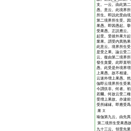
支。一云。由此第二
愚。意云。此境界所
所生。即説此受由境
第二境界所生受。因
果愚。即因愚起。擧
受果愚。正説應云。
起受。受彼外果方起
業果。謂受内異熟果
此意云。境界所生受
是受之果。論云受二
云。復由第二境界所
發生貪愛。此即直明
愚。此受是外境界増
上果愚。故不相違。
云迷外増上果愚。然
伽即云境界所生受果
今謂倶非。何者。初
若爾。何故云受二種
受増上果故。亦違前
受所縁縁。即應受爲
果
文
瑜伽第九云。由先異
第二境所生受果愚
九十三云。領受先業