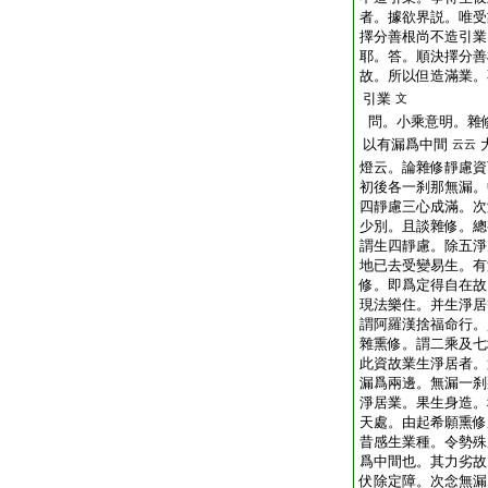
者。據欲界説。唯受
擇分善根尚不造引業
耶。答。順決擇分善
故。所以但造滿業。
引業
文
問。小乘意明。雜
以有漏爲中間
云云
燈云。論雜修靜慮資
初後各一刹那無漏。
四靜慮三心成滿。次
少別。且談雜修。總
謂生四靜慮。除五淨
地已去受變易生。有
修。即爲定得自在故
現法樂住。并生淨居
謂阿羅漢捨福命行。
雜熏修。謂二乘及七
此資故業生淨居者。
漏爲兩邊。無漏一刹
淨居業。果生身造。
天處。由起希願熏修
昔感生業種。令勢殊
爲中間也。其力劣故
伏除定障。次念無漏