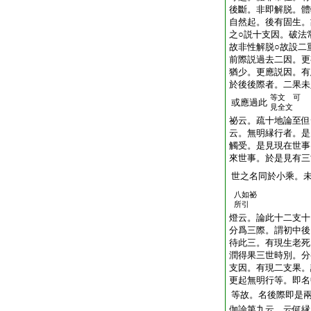
後斷。非即解脱。體
自然起。後有固生。
之○説十支因。破法
故非性解脱○故設二
前際説過去二因。更
猶少。更應説因。有
於後後際者。二果未
等文 可
或應過此
見全文
祕云。疏十地論至但
云。無明縁行者。是
觸受。是見現在世事
來世事。於是見有三
世之名同於小乘。
八如祕
所引
燈云。論此十二支十
分爲三際。謂初中後
待此三。有現生老死
潤得果三世時別。分
支因。有現二支果。
更起無明行等。即名
等故。名後際即是
伽論第九云。云何縁