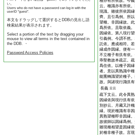
種亦有所依故。今義
い。
云。種識亦有所依。
Users who do not have a password can log in with the
現識。雖彼所依因縁
userID "guest".
齊。且引爲例。所以
本文をドラッグして選択するとDDBの見出し語
望種。非因縁故。此
検索結果が表示されます。
爲所依。且取依義。
因縁依。第八現行望
Select a portion of the text by dragging your
引義例。今謂不然。
mouse to view all terms in the text contained in
the DDB. ・
託依。應成相符。若
縁成作因縁。便有一
Password Access Policies
不立種子有倶有依。
乖聖教故本疏正。疏
爲住依。以種子因縁
者。意以異熟識中種
能熏轉識望於種子。
故。與諸現行識倶有
長義
云云
疏下文云。此令異熟
因縁依與現行倶有依
別抄云。月藏又許種
縁。現於種識有非因
異熟望種即非因縁。
故彼師以因縁爲例。
雖現種相望是因縁依
於種非種子故。言現