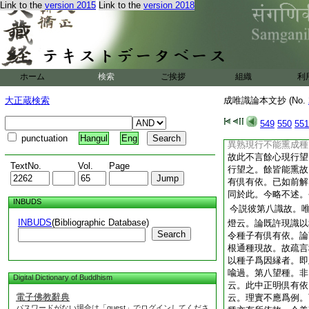
Link to the
version 2015
Link to the
version 2018
例因縁依爲當何
論云
疏云。自下第二以種
依○謂共許現識以種
現識。若謂論文應言
者。即此中種依現行
ホーム
検索
ご挨拶
組織
利
問曰。種望現。現望
何故今言亦應爲依等
大正蔵検索
成唯識論本文抄 (No.
於現現望於種爲因縁
非種子故。既現行與
549
550
551
師令成倶有依義。又
punctuation
Hangul
Eng
異熟現行不能熏成種
故此不言餘心現行望
TextNo.
Vol.
Page
行望之。餘皆能熏故
有倶有依。已如前解
同於此。今略不述。
INBUDS
今説彼第八識故。
INBUDS
(Bibliographic Database)
燈云。論既許現識以
Search
令種子有倶有依。論
根通種現故。故疏言
以種子爲因縁者。即
喩過。第八望種。非
Digital Dictionary of Buddhism
云。此中正明倶有依
電子佛教辭典
云。理實不應爲例。
パスワードがない場合は「guest」でログインしてくださ