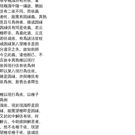
准令種識亦有所依。量
現種識中隨一攝故。猶如
倶有二依不同。而依義
者何。能熏有因縁義。異熟
意且引爲例者。雖成因縁
因縁倶有同是依義。若云
種即非。爲避此過。云且
若但成依。有爲諸法皆杖
成因縁第八望種非是因
分違宗之失。故知前師
今立此義。違他順己。不
言故令異熟種以現行
依與現行倶有依爲例
即以第八現行爲住依。
雖是因縁。亦與種倶有
依爲例。新舊合者釋生
種以現行爲依。以種子
爲例
識依。現於現識即是因
縁。能熏望種即是因縁。
又於此中解倶有依。何
解云。今助彼師解意者。
。然不名種子依。現望
望種非種子依。故成倶