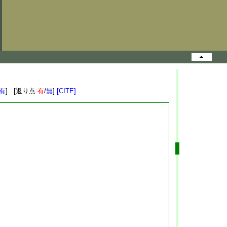
有
] [返り点:
有
/
無
]
[CITE]