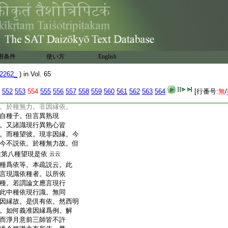
子識例現行識。令有所
爲依故。今令種應依
現行以種子爲因縁依
識。無同踰過。倶有依故。
用条件
使い方
English
種。皆是因縁。如前已解。
。今助解云。雖許種望
2262_
) in Vol. 65
依。然不名種子依。現
種子非種子依故。今此
552
553
554
555
556
557
558
559
560
561
562
563
564
[行番号:
無
/
現行望種雖是因縁。而
。於種無力。非因縁依。
自種子。但言異熟現
。又諸識現行異熟心皆
。而種望彼。現非因縁。今
今不説依。於種無力故。但
唯第八種望現是依
云云
種爲依等。本疏説云。此
言現識依種者。以所依
種。若謂論文應言現行
此中種依現行識。無同
因縁故。是倶有依。然西明
。如何義准因縁爲例。解
而淨月意前三師皆不許