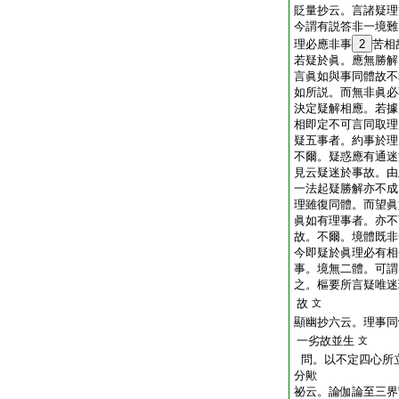
貶量抄云。言諸疑理
今謂有説答非一境難
理必應非事
2
苦相
若疑於眞。應無勝解
言眞如與事同體故不
如所説。而無非眞必
決定疑解相應。若據
相即定不可言同取理
疑五事者。約事於理
不爾。疑惑應有通迷
見云疑迷於事故。由
一法起疑勝解亦不成
理雖復同體。而望眞
眞如有理事者。亦不
故。不爾。境體既非
今即疑於眞理必有相
事。境無二體。可謂
之。樞要所言疑唯迷
故
文
顯幽抄六云。理事同
一劣故並生
文
問。以不定四心所
分歟
祕云。論伽論至三界