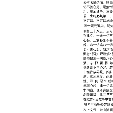
云何名隨煩惱。略由
切不善心起。謂無慚
起。謂放逸等。三於
若一生時必無第二。
不定四。不定四法瑜
等十既云遍染。明
瑜伽五十八云。云何
別建立。一通一切不
心起。三於各別不善
起。非一切處非一切
切不善心起。隨煩惱
懈怠･邪欲･邪勝解･
隨煩惱通一切染汚心
繋。忿･恨･覆･惱･
惱各別不善心起。若
十種皆欲界繋。除誑
慮。憍通三界。此并
性。尋･伺･惡作･
無記心起。非一切處
求伺察。便令身疲念
名隨煩惱。此二乃至
在欲界○若雜事中世
説乃至愁歎憂苦隨
次上文云。若有隨順