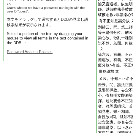
い。
論又言遍者。依無明
Users who do not have a password can log in with the
師。以彼唯執是彼數
userID "guest".
破彼念數○非諸染心
本文をドラッグして選択するとDDBの見出し語
有不正知是惠分故
検索結果が表示されます。
別抄云。問。第二師
等三是何分位。解云
Select a portion of the text by dragging your
染心故。散亂一種別
mouse to view all terms in the text contained in
the DDB. ・
説不然。若爾。何故
文
Password Access Policies
論六云。有義。不正
應惠故。有義。不正
癡分故○有義。不正
影略説故
文
又云。令知不正名
燈云。問。護法正義
及邪簡擇故。妄念不
心。依無明立即遍染
擇。起此妄念不正知
者。忿等應瞋倶。若
如見惠。雖不相應。
自性故○問。旦如不
染念染惠。亦名妄念
應非是染。以正念正
不正知者。與隨惑中