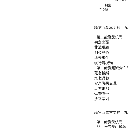
十一切染
汚心起
論第五卷本文抄十九
第二能變受倶門
初定出憂
非滅現纒
則金剛心
縁未來生
現行爲境顯
第二能變起滅分位
藏名據縛
第七品數
安惠佛果五識
出世末那
倶有依中
所立宗因
論第五卷本文抄十九
第二能變受倶門
問。付五受出離義