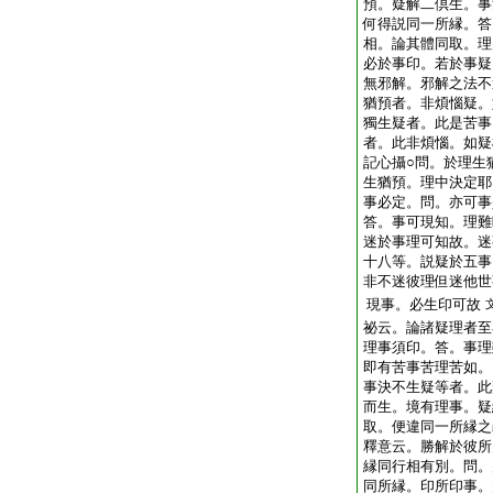
預。疑解二倶生。事
何得説同一所縁。答
相。論其體同取。理
必於事印。若於事疑
無邪解。邪解之法不
猶預者。非煩惱疑。
獨生疑者。此是苦事
者。此非煩惱。如疑
記心攝○問。於理生
生猶預。理中決定耶
事必定。問。亦可事
答。事可現知。理難
迷於事理可知故。迷
十八等。説疑於五事
非不迷彼理但迷他世
現事。必生印可故
祕云。論諸疑理者至
理事須印。答。事理
即有苦事苦理苦如。
事決不生疑等者。此
而生。境有理事。疑
取。便違同一所縁之
釋意云。勝解於彼所
縁同行相有別。問。
同所縁。印所印事。