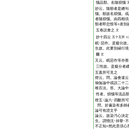
惱品類。名隨煩惱
抄云。隨順者是總句
惱。順故名煩惱。或
者隨煩惱。由四相倶
類者即忿恨等○差別
五卷説會之
文
抄十四云
五十五所
眠･惡作。是癡分故
生故。此要別縁行境
爾
文
又云。眠惡作等亦善
三性故。是癡分者
五蓋所可見之
燈云。問。論會違云
瑜伽論中或説二十二
唯百法。答。大論中
性者。煩惱等流品
燈五･論六･四斷所
問。於遍染有多師
論可有證文乎
論云。故染汚心決定
生。謂惛沈･掉擧･不
不正知○然此意倶心