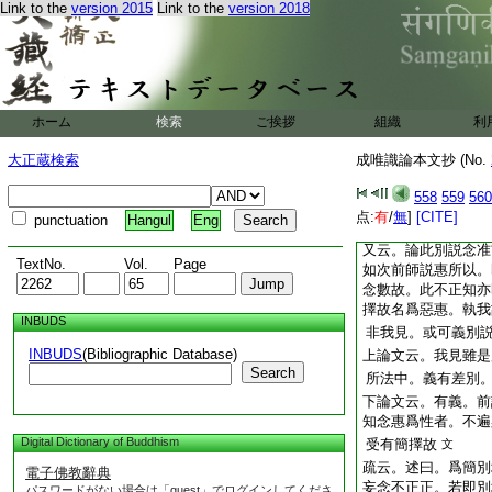
Link to the
version 2015
Link to the
version 2018
方起貪等諸煩惱故
疏云。論妄念散亂至
念惠是癡等攝。散亂
有妄念等三。論要縁
起諸煩惱者。要縁先
ホーム
検索
ご挨拶
組織
利
或雖未曾受。是曾受
邪簡擇。故有妄念及
大正蔵検索
成唯識論本文抄 (No.
擇故。起染汚心○問
有執以有惠故。答曰
558
559
560
有不正知。無五見中
点:
有
/
無
]
[CITE]
punctuation
Hangul
Eng
我皆我見故。又此
又云。論此別説念准
TextNo.
Vol.
Page
如次前師説惠所以。
念數故。此不正知亦
擇故名爲惡惠。執我
INBUDS
非我見。或可義別
INBUDS
(Bibliographic Database)
上論文云。我見雖是
Search
所法中。義有差別
下論文云。有義。前
知念惠爲性者。不遍
Digital Dictionary of Buddhism
受有簡擇故
文
疏云。述曰。爲簡別
電子佛教辭典
妄念不正正。若即別
パスワードがない場合は「guest」でログインしてくださ