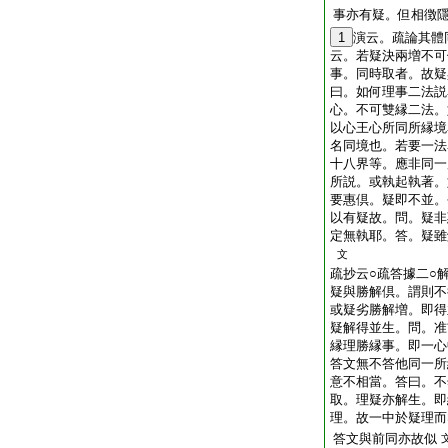
事亦有疑。但相徴
1
演云。疏論其體
云。若疑決兩増不可
事。同時取者。故疑
曰。如何理事二法説
心。不可雙縁二法。
以心王心所同所縁境
名同境也。若要一法
十八界等。應非同一
所説。或執起執著。
要惠倶。疑即不並。
以有疑故。問。疑非
定無執耶。答。疑雖
文
疏抄云○疏答據二○
疑與勝解倶。謂則不
或疑劣勝解増。即得
疑解得並生。問。准
縁理勝縁事。即一心
答文無不答他同一所
意不相當。答曰。不
取。理疑亦解生。即
理。故一中於疑理而
答文與前同亦故似