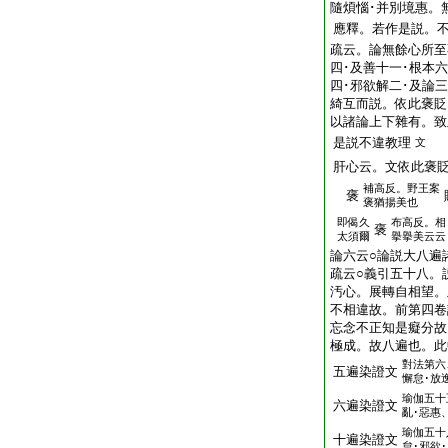
隨煩惱･并別境惠。
應釋。若作是説。
疏云。論無餘心所至
四･及善十一･根本六
四･邪欲解二･及論
綺互而説。依此褒貶
以諸論上下雜有。致
是説不違教理
文
肝心云。文依此褒
補高反。野王案
褒
褒猶揚美也
即偈久
布高反。相
褒
太須爾
擧擧美云云
論六云○論説大八遍
疏云○義引五十八。
汚心。展轉自相望。
不相違故。前第四卷
忘念不正知是癡分故
極成。故八遍也。此
對法第六
五遍染證文
懈怠･放
瑜伽五十
六遍染證文
亂･惡惠
瑜伽五十
十遍染證文
怠･邪欲