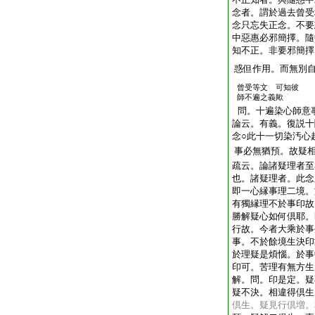
念者。謂於過去曾受
念只忘失正念。不要
中惡惠必邪簡擇。隨
知不正。非要邪簡擇
惑但作用。而無別
曾受等文 可知彼
師不遍之義歟
問。十遍染心師意
論云。有義。復説十
念○此十一切染汚心
事必無猶預。故疑
疏云。論諸疑理者至
也。諸疑理者。此念
即一心縁事理二境。
有獨縁理不於事印故
勝解疑心如何倶耶。
行故。今者大乘於事
事。不於餘境生決印
於理疑是煩惱。於事
印可。苦理有無方生
解。問。印是定。疑
疑不決。相違得倶生
倶生。疑見行倶増。