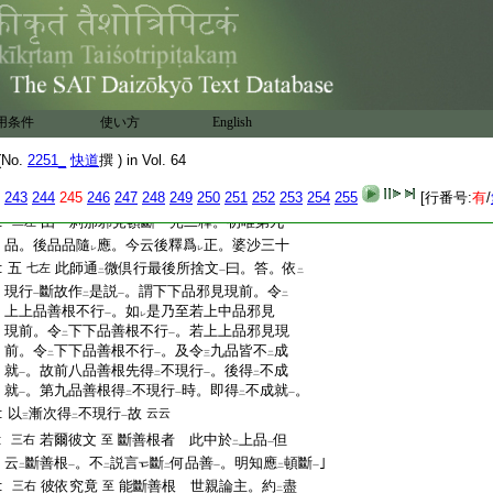
:
同類遍行因。後相應倶有因。未
釋
隨言
。亦
レ
二
一
:
言對
與
境不
隨増
。因爲
増也。寶疏隨爲
不
二
レ
二
一
レ
二
:
定義
。隨應義。因位加行爲
因。謂加行位隨増
一
レ
:
至
根本
有
強力
今云。婆沙三十五
十二右
スレハ
二
一
二
一
:
云。評曰。應
作
是説
。無漏邪見亦能斷
善根
。
レ
二
一
二
一
:
彼雖無
所縁縛
。而因力長養亦増盛故。説
用条件
使い方
English
二
一
二
:
無爲縁他界縁
亦復如
是
一
レ
:
準
婆沙
。隨
於因力長養
。無漏縁等邪見亦増
No.
2251_
快道
撰 ) in Vol. 64
二
一
二
一
:
盛。如
是有
強力
故彼能斷
善。寶釋全非也。
レ
二
一
レ
243
244
245
246
247
248
249
250
251
252
253
254
255
[行番号:
有
/
:
光解
因爲
是。於
亦増下
云
邪見
非也
レ
レ
二
一
二
一
:
由一刹那邪見頓斷 光二釋。初唯第九
二左
:
品。後品品隨
應。今云後釋爲
正。婆沙三十
レ
レ
:
五
此師通
微倶行最後所捨文
曰。答。依
七左
二
一
二
:
現行
斷故作
是説
。謂下下品邪見現前。令
一
二
一
二
:
上上品善根不行
。如
是乃至若上中品邪見
一
レ
:
現前。令
下下品善根不行
。若上上品邪見現
二
一
:
前。令
下下品善根不行
。及令
九品皆不
成
二
一
三
二
:
就
。故前八品善根先得
不現行
。後得
不成
一
二
一
二
:
就
。第九品善根得
不現行
時。即得
不成就
。
一
二
一
二
一
:
以
漸次得
不現行
故
云云
三
二
一
:
若爾彼文
斷善根者 此中於
上品
但
三右
至
二
一
:
云
斷善根
。不
説言
斷
何品善
。明知應
頓斷
｣
二
一
二
二
一
二
一
:
彼依究竟
能斷善根 世親論主。約
盡
三右
至
二