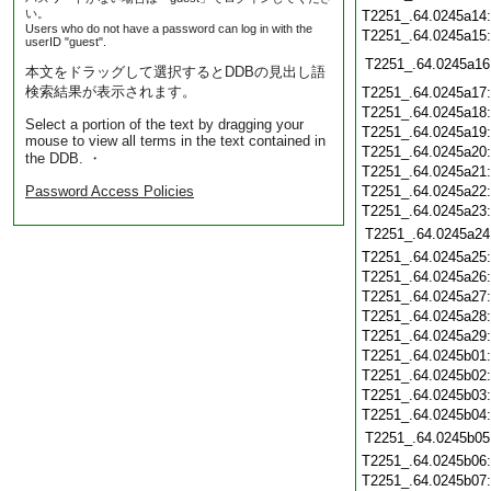
い。
T2251_.64.0245a14
Users who do not have a password can log in with the
T2251_.64.0245a15
userID "guest".
T2251_.64.0245a16
本文をドラッグして選択するとDDBの見出し語
検索結果が表示されます。
T2251_.64.0245a17
T2251_.64.0245a18
Select a portion of the text by dragging your
T2251_.64.0245a19
mouse to view all terms in the text contained in
T2251_.64.0245a20
the DDB. ・
T2251_.64.0245a21
Password Access Policies
T2251_.64.0245a22
T2251_.64.0245a23
T2251_.64.0245a24
T2251_.64.0245a25
T2251_.64.0245a26
T2251_.64.0245a27
T2251_.64.0245a28
T2251_.64.0245a29
T2251_.64.0245b01
T2251_.64.0245b02
T2251_.64.0245b03
T2251_.64.0245b04
T2251_.64.0245b05
T2251_.64.0245b06
T2251_.64.0245b07