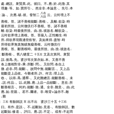
:
處
總説。衆賢異
此。彼曰。不
應
於
此徴
其
一
レ
レ
三
レ
二
:
理趣
等。如
寶所引
。然全非
本論意
。先引
本
一
二
一
二
一
二
八右
:
論
。次應
破
彼。發智二
云。云何増上不
一
レ
レ
六目
:
善根。答。諸不善根能斷
善根
。及離
欲染
時
二
一
二
一
:
最初所捨。云何微倶行不善根。答。諸不善根
:
離
欲染
時最後所捨。由
捨
彼故名
離欲染
。
二
一
レ
レ
二
一
:
云何欲界増上善根。答。菩薩入
正性離生
時
二
一
:
所
得欲界現觀邊世俗智。及如來得
盡智
時
レ
二
一
:
所得欲界無貪無瞋無癡善根。云何微倶行
:
善根。答。斷善根時。最後所捨。由
捨
彼故名
レ
レ
二
:
斷善根
。舊八犍度二
文及次第同。衆賢
十五左
一
:
誤
後爲
先。婆沙等次第亦如
本。又善不善
レ
レ
レ
:
各上微相對非
乘
所斷
問
。又但問
各自上
下
二
一
上
二
:
微
必非
問
能斷
。故問中無
能斷言
。又上品
一
レ
二
一
二
一
:
能斷是上品收。今難者所
許。何言
理上品
レ
二
:
收
。以得
爲
通釋
。又此難總言
能斷善根
。未
一
レ
二
一
二
一
:
説
何品
。以
此難
應
上品一品頓斷
。意在
所
レ
二
一
レ
レ
二
一
二
:
斷善根言
。何約
能斷
致
通。全非
難意
。由
此
一
二
一
レ
二
一
レ
:
應
如
世親
。若不
爾者。非
唯背
論亦不
敵
レ
二
一
レ
二
レ
:
難
レ
:
有餘師説
出不出 婆沙三十五
三右
至
十三右
:
曰。有作
是説
。不
起斷如
見道
。有餘師説。數
二
一
レ
二
一
:
起斷如
修道
。評曰。應
説
不定
。或有
不起而
二
一
レ
二
一
下