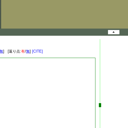
無
] [返り点:
有
/
無
]
[CITE]