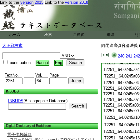
Link to the
version 2015
Link to the
version 2018
T2251_.64.0244c20
T2251_.64.0244c21
T2251_.64.0244c22
T2251_.64.0244c23
T2251_.64.0244c24
T2251_.64.0244c25
ホーム
検索
ご挨拶
組織
利
T2251_.64.0244c26
T2251_.64.0244c27
大正蔵検索
阿毘達磨倶舍論法義 (
T2251_.64.0244c28
240
241
242
T2251_.64.0244c29
punctuation
Hangul
Eng
T2251_.64.0245a01
T2251_.64.0245a02
TextNo.
Vol.
Page
T2251_.64.0245a03
T2251_.64.0245a04
T2251_.64.0245a05
INBUDS
T2251_.64.0245a06
T2251_.64.0245a07
INBUDS
(Bibliographic Database)
T2251_.64.0245a08
Search
T2251_.64.0245a09
T2251_.64.0245a10
T2251_.64.0245a11
Digital Dictionary of Buddhism
T2251_.64.0245a12
電子佛教辭典
T2251_.64.0245a13
パスワードがない場合は「guest」でログインしてくださ