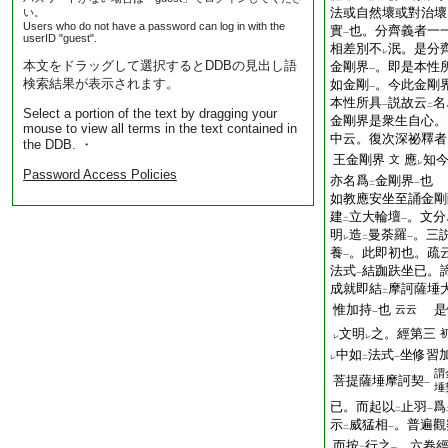
法或自然壞或對治壞
い。
Users who do not have a password can log in with the
實
也。分齊義者一
一
userID "guest".
相差別不
泯。是分
レ
本文をドラッグして選択するとDDBの見出し語
金剛界
。即是本性
一
検索結果が表示されます。
如金剛
。今此金剛
一
本性所具
説故云
名
一
二
Select a portion of the text by dragging your
金剛界是衆生自心。
mouse to view all terms in the text contained in
中云。復次深祕釋者
the DDB. ・
王金剛界
應
知
文
レ
Password Access Policies
亦名爲
金剛界
也
二
一
如教應安坐至誦金剛
建
立大輪壇
。文分
二
一
明
造
曼荼羅
。三
レ
二
一
養
。此即初也。疏
一
法式
結跏趺坐已。
一
成就即結
摩訶薩埵
二
惟加持
也
是
云云
一
文明
之。經第三
レ
レ
中如
法式
坐修習
レ
二
一
謂
菩提薩埵摩訶契
一
埵
已。而起以
止羽
爲
二
一
示
威猛相
。普遍觀
二
一
而按
行之
。六卷