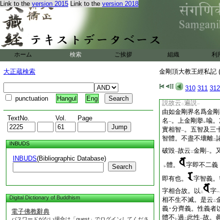
此展轉流出共成
三
Link to the
version 2015
Link to the
version 2018
レ
二
曼荼羅
應
知
云云
上
レ
是金剛界曼荼羅相應
説金剛界至大曼荼羅
應
請正演説
。大分
レ
一
二説偈亦爲
四。初
レ
ホーム
検索
ご挨拶
組織
利
三説
建
立大輪壇
三
二
一
初也。上請
説
勝大
レ
二
大正蔵検索
金剛頂大教王經私記 (
遍説勝大曼荼羅
。
一
自證之法。淨妙提胡
310
311
312
勝一切
。故云
勝大
一
二
punctuation
Hangul
Eng
説故云
遍説
二
一
由如金剛界名爲金剛
TextNo.
Vol.
Page
名
。上金剛擧
喩。
一
レ
實相智
。五智及三
一
智體。不盡不壞離
二
INBUDS
破毀
故云
金剛
。
一
二
一
INBUDS
(Bibliographic Database)
體。
字即不二義
Search
レ
即有也。
字智義。
字相合故。以
字
二
一
Digital Dictionary of Buddhism
相不生不滅。是云
二
義･分齊義。性義者
電子佛教辭典
體不
過
此性
故。
パスワードがない場合は「guest」でログインしてくださ
レ
二
一