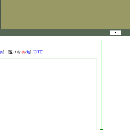
有
] [返り点:
有
/
無
]
[CITE]