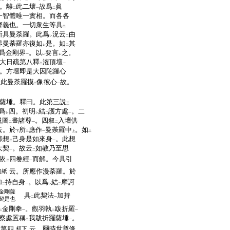
。離
此二壞
故爲
眞
二
一
二
一智體唯一實相。而各各
齊義也。一切衆生等具
二
所具曼荼羅。此爲
況云
由
レ
二
界曼荼羅亦復如
是。如
其
レ
二
爲金剛界
。以
要言
之。
一
レ
レ
大日疏第八釋
潅頂壇
二
一
。方壇即是大因陀羅心
今此曼荼羅摸
像彼心
故。
二
一
薩埵。釋曰。此第三説
三
爲
四。初明
結
護方處
。二
レ
レ
二
一
説圖
畫諸尊
。四叙
入壇供
二
一
二
云。於
所
應作
曼荼羅中
。如
下
二
一
上
二
諦想
己身是如來身
。此想
二
一
大契
。故云
如教乃至思
一
二
依
四卷經
而解。今具引
二
一
云。所應作漫荼羅。於
初紙
加
持自身
。以爲
結
摩訶
二
一
レ
二
金剛薩
具
此契法
加持
二
一
契是也
金剛拳
。觀羽執
跋折羅
二
一
二
一
察處置稱
我跋折羅薩埵
。
二
一
經第四
云。爾時世尊修
初下