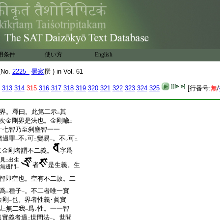
十七位
。以成
解脱輪大
一
中
所生加持金剛三摩地。即
三摩地。具如
上辨
二
一
。釋曰。從
此已下二明
レ
二
爲
二。初經家叙説可
知。
レ
レ
明
許演説
。二先示
其名
。
二
一
二
一
用条件
使い方
English
。四叙
教
授弟子等
。是即
三
二
一
曼荼羅
故。今許云
當我
一
二
No.
2225_
曇寂
撰 ) in Vol. 61
此大曼荼羅是毘盧遮那
極無比味無過上味超
313
314
315
316
317
318
319
320
321
322
323
324
325
[行番号:
無
/
二
。曼荼羅中諸尊無量一一
一
界。釋曰。此第二示
其
二
次金剛界是法也。金剛喩
二
十七智乃至刹塵智一一
諸過罪
不
可
變易
。不
可
一
レ
二
一
レ
二
又金剛者謂不二義。
字爲
見
出生
二
者
是生義。生
無邊門
一
智即空也。空有不二故。二
爲
種子
。不二者唯一實
二
一
金剛
也。界者性義･眞實
一
以
無二我
爲
性。一一智
二
一
レ
眞實義者過
世間法
。世間
二
一