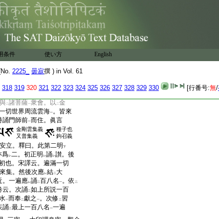
別擧
金剛薩埵
者謂菩
二
一
本有菩提心
。爲
修生菩
一
二
也。四卷云。次結
雲集契
。
二
一
已。屈
進力度
於
忍願
二
一
二
鉤形
。彼金剛契分已即
一
抱
胸。便以
兩手
數彈
レ
二
一
用条件
使い方
English
如來
令
使
雲集
。即誦
此
一
レ
二
一
二
摩闍穰
從
穰字
生
而佉切
二
一
二
No.
2225_
曇寂
撰 ) in Vol. 61
集
。於
虚空中
思惟。以
一
二
一
二
犍搥
撃
之。出
聲遍
滿
318
319
320
321
322
323
324
325
326
327
328
329
330
[行番号:
無
/
一
レ
レ
二
方便
。即從
諸方
一切世
一
二
一
與
諸菩薩
衆會。以
金
二
一
二
一切世界周流雲海
。皆來
一
持誦門師前
而住。眞言
一
金剛雲集義
種子也
又普集義
鉤召義
安立。釋曰。此第二明
下
亦爲
二。初正明
誦
讃。後
レ
レ
レ
初也。宋譯云。遍滿一切
來集。然後次應
結
大
レ
二
近。一遍應
誦
百八名
。依
レ
二
一
二
卷云。次誦
如上所説一百
二
水
而奉
獻之
。次修
習
一
二
一
二
疾誦
最上一百八名
一遍
二
一