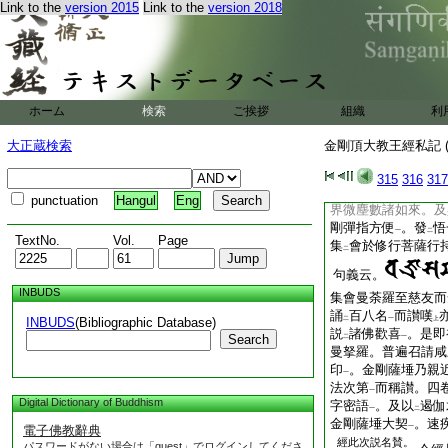
賢聖衆皆悉來會也。
Link to the
version 2015
Link to the
version 2018
提心也。今轉
行者
二
提心
故別請
薩埵
一
二
一
結
薩埵金剛堅牢契
二
一
度傍
。稍屈相離如
一
二
交
臂以
手左内右外
レ
レ
ホーム
検索
ご挨拶
組織
利
指出
聲。召
請一切
レ
二
密語
。唵跋折囉三
一
大正蔵検索
金剛頂大教王經私記 (
大身菩薩
名
金剛雲
一
二
左右手
執
金剛杵及
315
316
317
一
二
虚空
。爾時纔出
此
一
二
punctuation
Hangul
Eng
界微塵數諸如來。及
剛彈指方便
。發
悟
一
二
TextNo.
Vol.
Page
集
會於修行菩薩行
二
句義云。
INBUDS
集會曼荼羅至慈友而
誦
百八名
而讃嘆
INBUDS
(Bibliographic Database)
二
一
上
説
諸佛歡喜
。是即
Search
二
一
曼拏羅。普遍召請咸
印
。金剛薩埵乃親
一
法次第
而稱讃。四
一
Digital Dictionary of Buddhism
字密語
。及以
遏伽
一
二
金剛薩埵大契
。速
電子佛教辭典
一
經此次説名賛。
パスワードがない場合は「guest」でログインしてくださ