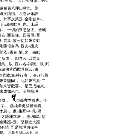
具
三密
。大印謂身密。觀金
二
一
遍稱百八即口密也。則
速疾誦讃。六卷及宋譯
。梵字次第云
金剛合掌
。
二
一
明
諸佛歡喜
也。宋譯
二
一
喜
。一切如來悉堅固。金剛
一
慈友
而安住。四卷明
百
一
二
以
雲集
故一切如來皆歡
二
一
剛薩埵自爲
親友
能成
二
一
二
簡依
四卷
解
之 由結
二
一
レ
之所由
。四卷云
以雲集
一
二
召集。以
百八名
讃嘆。以
閼
二
一
二
時諸佛皆悉歡喜故云
由
二
歡喜故加
持行者
。令
得
菩
二
一
レ
二
來皆堅固
。此如來言具
二
一
二
如來皆歡喜
。是已成如來。
一
未成如來也。金剛薩埵
法成
。
自義亦本義也。今
一
本字
。薩埵者勇猛精進義。
一
休息
。處
生死中
救
濟
一
二
一
二
之薩埵本法
。應
知爲
慈
二
一
レ
二
金剛護
云。堅精進大護
一
濟有情
即是薩埵勇猛事
一
也。四卷意與
此不
同。
レ
レ