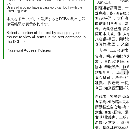
今經
具如
上出
い。
二
一
Users who do not have a password can log in with the
剛薩埵者謂意密。一
userID "guest".
速疾者。依
四卷經
二
一
無
速疾語
。大印者
本文をドラッグして選択するとDDBの見出し語
二
一
由結集則喜等者。次
検索結果が表示されます。
云。既集會已施
歡
二
Select a portion of the text by dragging your
薩埵本法成。作
大
二
mouse to view all terms in the text contained in
八名讃
畢云。爾時
一
the DDB. ・
喜便得
堅固
。又金
二
一
Password Access Policies
一切事
今經文
云云
一
集者。明
諸佛歡喜
二
故
。言以
金剛王
一
二
一
伽水
奉獻等故。爾
一
結集則喜
。以
1
一
二
提心堅固
。故云
如
一
二
種義
。四卷云
一切
一
二
今云
如來皆堅固
即
二
一
自成者。宋譯云
本
二
五字爲
句故略
去
レ
謂勤精進自心無
有
レ
二
衆生
而無
厭倦。謂
一
二
友
即此義也。上明
一
二
名爲
大慈友
。救
二
一
二
業。是薩埵自家本法