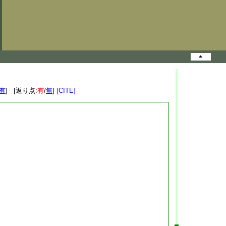
有
] [返り点:
有
/
無
]
[CITE]