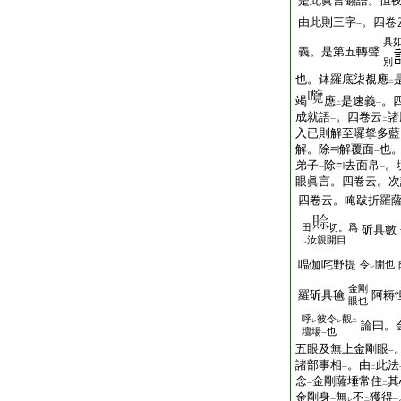
是此眞言翻語。怛
由此則三字
。四卷
一
具
義。是第五轉聲
別
也。鉢羅底柒覩應
二
竭
應
是速義
。
二
一
成就語
。四卷云
諸
一
二
入已則解至囉拏多藍
解。除
解覆面
也
一
弟子
除
去面帛
。
一
一
眼眞言。四卷云。次
四卷云。唵跋折羅
田
切。爲
斫具數
汝親開目
レ
嗢伽咤野提
令
開也
レ
金剛
羅斫具毺
阿耨
眼也
呼
彼令
觀
レ
レ
二
論曰。
壇場
也
一
五眼及無上金剛眼
一
諸部事相
。由
此法
一
二
念
金剛薩埵常住
其
一
二
金剛身
無
不
獲得
一
レ
二
一