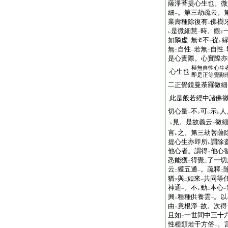
薩淨菩提心生也。微
細
。第三劫疏云。
一
業壽種除復有
佛樹
二
是微細慧
時。觀
レ
一
下
如隣虚
無
不
從
一
二
レ
無
自性
若無
自性
二
一
二
一
是心實際。心實際亦
極無自性心生
心生也
即是正等覺顯
二正覺鏡曼荼羅微細
此是般若經中諸佛
切心量
不
可
示
人
一
レ
レ
レ
見。是故義云
微
レ
二
言
之。第三劫菩薩
レ
提心生亦即所
謂除
レ
他心者。謂得
他心
二
悉能獲
得覺
了一切
二
三
云
獲五通
。疏釋
二
一
二
猶
與
如來
共同等
下
二
一
神通
。不
動
本心
一
レ
二
一
興
種種供養雲
。以
二
一
由
意根淨
故。次得
二
一
且如
一世間中三十
二
性種類若干方俗
。
一