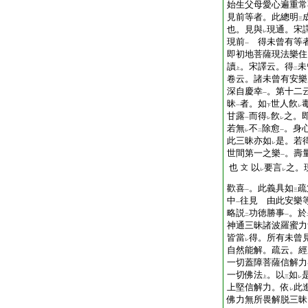
始生父母愛心遍重常
見前等者。此總明
三
也。見與
現通。宋
レ
現前
得未曾有等者
一
即初地菩薩現法樂住
讀
。宋譯云。得
未
上
二
卷云。諸未曾有安樂
深自慶幸
。第十二
一
昧
者。如
世人飮
一
下
レ
甘露
而得
飮
之。
一
レ
レ
若無
不
除愈
。身
レ
二
一
此三昧亦如
是。若
レ
世間第一之樂
。壽
一
也
以
要言
之。
文
レ
レ
歡喜
。此義具如
疏
一
三
中
往見 由此安樂
一
略説
功徳勝事
。於
二
一
神通三昧諸波羅蜜力
皆當
得。所有未曾
レ
自然能解。疏云。經
一切蓋障菩薩信解力
一切佛法
。以
如
上
三
レ
上堅信解力。依
此
レ
佛力無所畏解脱三昧