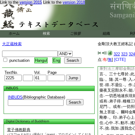
Link to the
version 2015
Link to the
version 2018
婀字無
此註
。知是
二
一
金剛性金剛薩埵體。
。然
2
境界經
一
同。
字亦是金剛
ホーム
検索
ご挨拶
組織
利
字
不異也
一
則結忿怒拳至呵呵斛
大正蔵検索
金剛頂大教王經私記 (
佛
故。先令
有縁尊
一
二
境界經云。金剛阿闍
322
323
324
印
。左手拳印安
弟
点:
有
/
無
]
[CITE]
一
二
punctuation
Hangul
Eng
子
。作
想言
入。
一
レ
レ
乘對法三摩耶金剛語
TextNo.
Vol.
Page
言
。三十七尊於
此
一
二
臨
。隨
其一尊
入
一
二
一
レ
世
得
不退位
。作
一
二
一
二
INBUDS
藥夜叉惡獸永不
能
レ
レ
念
一切悉地速疾現
INBUDS
(Bibliographic Database)
一
或有
弟子得
種種三
Search
三
二
尼門
。或有
一切所
一
三
無上菩提
。爾時金
一
剛拳
。印
弟子心上
一
二
Digital Dictionary of Buddhism
住
心中
不
動不
搖
二
一
レ
レ
不
捨
我加
護我念
電子佛教辭典
レ
レ
二
パスワードがない場合は「guest」でログインしてくださ