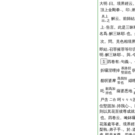
大明
曰。境界經云
一
頂上金剛拳
。印
一
二
具上
解云。前師結
出
之
レ
上
告言。此是三昧
一
名爲
解三昧耶
也。
二
一
次。問。見色相境
即結
召罪摧罪等印
二
明
解三昧耶
。與
二
一
レ
1
四卷有
句義
。
二
一
荼路切
折囉涅哩掉
堅固也
爲我恒
覩暝婆摩
纈
常也
願爲加
吒
薩婆悉地
持也
戸含
呵々々々
二合
住堅固加
持我心
。
二
一
則以其花至彼尊成就
也。四卷云。唵鉢
花落處等者。境界經
梨執
弟子手
。於
二
一
二
處
即是本尊。四卷