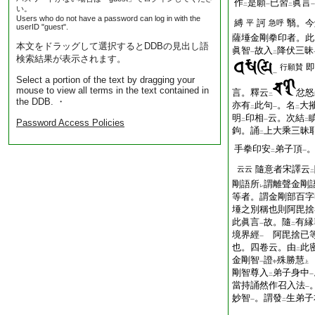
作
是願
已習
眞言
二
一
二
一
い。
Users who do not have a password can log in with the
縛
訶
翳。今
平
急呼
userID "guest".
薩埵金剛拳印者。此
本文をドラッグして選択するとDDBの見出し語
眞智
故入
降伏三昧
一
二
検索結果が表示されます。
即
行願賛
一
Select a portion of the text by dragging your
mouse to view all terms in the text contained in
言。釋云
忿怒
二
the DDB. ・
亦有
此句
。名
大
二
一
二
明
印相
云。次結
Password Access Policies
二
一
二
鉤。誦
上大乘三昧
二
手拳印安
弟子頂
二
一
隨意者宋譯云
云云
二
剛語所
謂離聲金剛
レ
等者。謂金剛部百字
埵之別稱也
則阿毘捨
此眞言
故。隨
有縁
一
二
境界經
阿毘捨已等
一
也。四卷云。由
此
二
金剛智
證
殊勝慧
一
中
上
剛智尊入
弟子身中
二
一
當持誦然作召入法
一
妙智
。謂發
生弟子
一
二