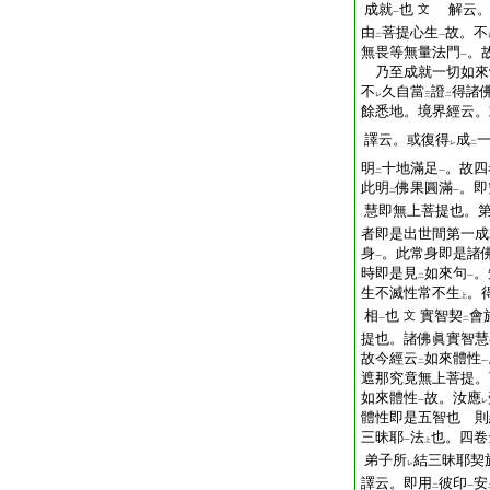
成就
也
解云。
文
一
由
菩提心生
故。不
二
一
無畏等無量法門
。
一
乃至成就一切如來
不
久自當
證
得諸
レ
三
二
餘悉地。境界經云。
譯云。或復得
成
レ
二
明
十地滿足
。故四
二
一
此明
佛果圓滿
。即
二
一
慧即無上菩提也。
者即是出世間第一成
身
。此常身即是諸
一
時即是見
如來句
。
二
一
生不滅性常不生
。
上
相
也
實智契
會
文
一
二
提也。諸佛眞實智慧
故今經云
如來體性
二
一
遮那究竟無上菩提。
如來體性
故。汝應
一
レ
體性即是五智也 則
三昧耶
法
也。四卷
一
上
弟子所
結三昧耶契
レ
譯云。即用
彼印
安
二
一