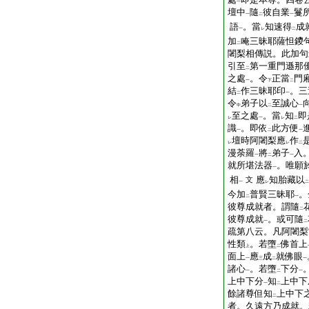
一
壇中
隨
彼自業
鬘
一
二
一
語
。當
知速得
成
一
レ
二
加
唵三昧耶薩怛鑁
二
闍梨相傳説。此加句
引至
第一重門遜那
二
之處
。令
正當
門
一
下
二
結
作三昧耶印
。三
二
一
令
弟子以
至誠心
中
二
一
至之處
。當
知
即
レ
一
レ
二
識
。即依
此方便
一
二
一
壇時阿闍梨應
作
レ
レ
二
漫荼羅
將
弟子
入
一
二
一
就所堪法器
。唯願
一
相
應
知胎藏以
文
一
レ
二
今加
普賢三昧耶
。
二
一
彼尊成就者。謂隨
二
彼尊成就
。或可隨
一
二
疏第八云。凡阿闍梨
性類
。若墮
佛首上
上
二
面上
應
成
就佛眼
一
三
二
一
諸心
。若墮
下分
一
二
一
上中下分
知
上中下
一
二
餘諸尊但知
上中下
二
者。久遠方乃成就。