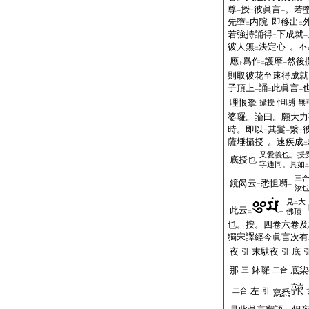
尊
授
彼眞言
。若
一
二
一
先墮
内院
即移出
二
一
二
若強持誦得
下成就
二
一
彼人無
決定心
。不
二
一
應
爲作
護摩
然後
下
二
一
則取彼花至速得成就
子頂上
誦
此眞言
一
二
一
哩恨拏
怛嚩
攝授
無
婆囉。論曰。願大力
時。即以
其鬘
繋
二
一
二
薩埵攝授
。速疾成
一
二
又愛義也。授
底授也
字通同。具如
二
三
鏡偈云
悉怛嚩
二
一
汝
見
大
二
此云
佛頂
二
一
一
也。按。四卷六卷及
獨宋譯經今眞言次有
夜
末馱夜
底
引
引
那
鉢囉
底柒
三
二合
左
二合
引
寫悉