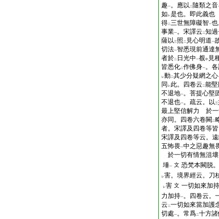
趣
。應以
隨類之音
一
二
如
是也。即此義也
レ
得
三世無障礙智
也
二
一
事業
。宋譯云
知過
一
二
薩以
照
見心明道
三
二
一
切法
智悉現前通達
一
者於
日光中
覩
見
二
一
中
皆悉化
作佛身
。各
二
一
動
其少分疑網之心
レ
二
同
此。四卷云
能堅
レ
二
不退地
。菩提心堅
一
不退也
。疏云。以
一
三
最上堅信解力 於一
亦同。四卷六卷闕
二
者。宋譯及四卷等皆
宋譯及四卷等云。遠
五怖畏
中之惡趣無
一
於一切有情無沮壞
埵
恐梵本闕脱
文
一
害。境界經云。刀
レ
害
一切如來加
文
レ
力加持
。四卷云。
一
云
一切如來當加護
二
切處
。常爲
十方諸
一
二