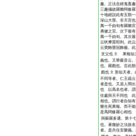
趣。正法念經鬼畜趣
三趣攝故羅瞻阿修羅
十地經説此有五類一
深山大窟。非天宮也
萬一千由旬有羅瞻宮
勇健之宮。次下復有
萬一千由旬。其次最
云吠摩質呾利。此云
云寶飾寶冠飾服。此
支父也
果報似天
文
義也。又華嚴音云。
也。羅戲也。言此類
戲也
形似天者。
文
不同等者。仁王疏云
者是也。又居人間出
也 以爲名也者。謂
住處與天不同也 此
相也。謂行者自知有
樂生死果報。而不能
是爲阿修羅心相也 
與蘇羅多通。第十
也。著微妙之法故名
者。是共住安樂義。