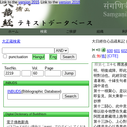
Link to the
version 2015
Link to the
version 2018
4
第十明心 謂於
者。小乘三法印。大
也。然是下明其過失
及爲其失。以處中惠
若過若不及者。過則
處中之慧也
天台
文
ホーム
検索
ご挨拶
組織
利
失。縱雖決定法印
大正蔵検索
大日經住心品疏私記 (
指心云。暗心爲減。
者即指明心也。凡此
600
601
602
不爲淨菩提心。淨菩
点:
無
/
有
]
[CITE]
punctuation
Hangul
Eng
也。若過若不及。但
釋第七
釋黒
三十七
TextNo.
Vol.
Page
明。明復成障。即此
明對治也。此經宗從
遺著相。十縁生句者
INBUDS
議中道也
第十一積聚心。是以
INBUDS
(Bibliographic Database)
即妄見。與大乘擧一
Search
抄辨
第十二鬪心。此中意
唯以欲令他墮在失處
Digital Dictionary of Buddhism
阿毘達磨藏増上惠學
第十三諍心。上心對
電子佛教辭典
心懷是非心以爲異也
パスワードがない場合は「guest」でログインしてくださ