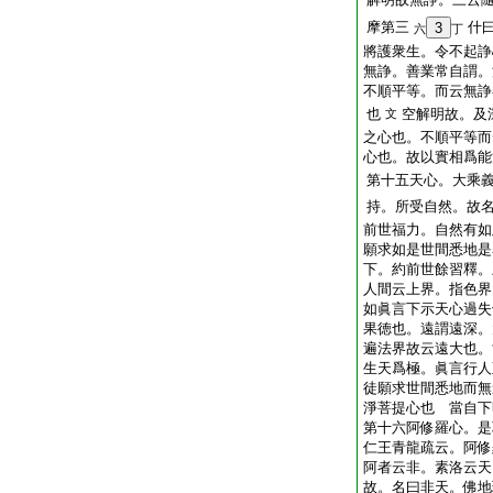
摩第三
什
3
六
丁
將護衆生。令不起諍
無諍。善業常自謂。
不順平等。而云無諍
也
空解明故。及
文
之心也。不順平等而
心也。故以實相爲能
第十五天心。大乘
持。所受自然。故
前世福力。自然有如
願求如是世間悉地是
下。約前世餘習釋。
人間云上界。指色
如眞言下示天心過失
果徳也。遠謂遠深。
遍法界故云遠大也。
生天爲極。眞言行人
徒願求世間悉地而無
淨菩提心也 當自下
第十六阿修羅心。是
仁王青龍疏云。阿修
阿者云非。素洛云天
故。名曰非天。佛地