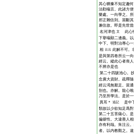
其心猶豫不知定趣何
法勸喩言。此諸方便
樂處。一向學之。所
邪正雜信則。當斷其
兼信故。即是先世曾
名河津也
此心性
文
下擧喩顯二邊義。以
中下。明對治專心一
相
此解不可。
云云
是與第四卷所云一向
經云。縱此心者喪人
不辨亦是也
第二十四陂池心。
念廣大資財。疏釋隨
經云渇無厭足。當通
別也。亦解。龍心唯
乃至所學法。是於一
異耳＊
是中下
追記
類故以少欲知足爲對
第二十五菩薩心。是
偏僻性。大違善人相
亦有利哉。朱注云。
者。以内教觀之。違