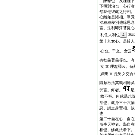
二酬怨也 及種種下
下明對治也 心行者
怨我他彼此之行相。
心離如是諸相。畢竟
治種種差別他縁思念
言。法利即淨菩提心
利住大利也
4
追記
第十九女心。是於人
心也。千文。女云
有欲義著義等也。有
女
理趣釋云。蘇
文
娯樂
是男女交合
文
隨順欲法其義相應矣
梵言。何者。
是
故不審。何縁爲此
治也。此身三十六物
惡。謂之身實相。故
也
第二十自在心 自在
所事天神者。擧自在
相也。修此法者下。