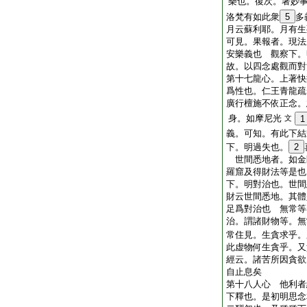
樂也。復次。著妙
洛梵有如此衆
5
多
月云蘇利耶。月有生
可見。果報者。現法
安樂義也 觀察下。
故。以四念處觀而對
第十七龍心。上著快
爲性也。仁王青龍疏
廣行檀施不依正念。
身。如摩尼光
文
1
義。可知。有此下結
下。明過失也。
2
世間悉地者。如金
羅窟及得財法等是也
下。明對治也。世間
財云世間悉地。其體
足爲對治也 無常等
治。謂諸財物等。無
常住見。生貪求乎。
此虚物何生貪乎。又
經云。諸苦所因貪欲
自止息矣
第十八人心 他利者
下釋也。是初明思念