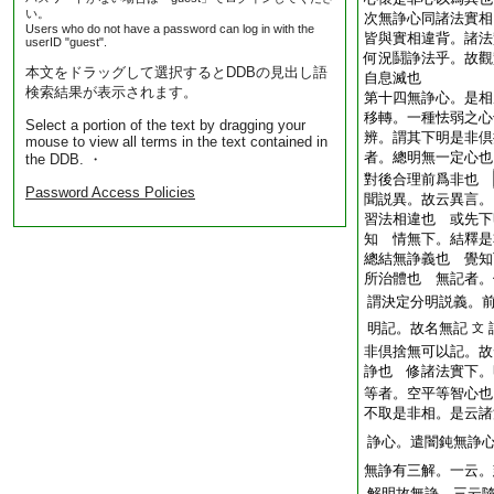
い。
次無諍心同諸法實相
Users who do not have a password can log in with the
皆與實相違背。諸法
userID "guest".
何況鬪諍法乎。故觀
本文をドラッグして選択するとDDBの見出し語
自息滅也
検索結果が表示されます。
第十四無諍心。是相
移轉。一種怯弱之心
Select a portion of the text by dragging your
辨。謂其下明是非倶
mouse to view all terms in the text contained in
者。總明無一定心也
the DDB. ・
對後合理前爲非也
Password Access Policies
聞説異。故云異言。
習法相違也 或先下
知 情無下。結釋是
總結無諍義也 覺知
所治體也 無記者。
謂決定分明説義。
明記。故名無記
文
非倶捨無可以記。故
諍也 修諸法實下。
等者。空平等智心也
不取是非相。是云諸
諍心。遣闇鈍無諍
無諍有三解。一云。
解明故無諍。三云