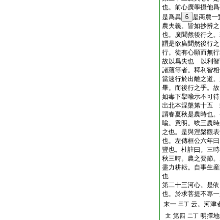
也。前心廣學攝他爲
是爲異
6
是商農一
農夫義。皆如抄辨之
也。廣聞然後行之。
謂是欲廣聞然後行之
行。徒有心願而無行
故以爲失也 以利智
諸蘊等者。釋利智相
當速行於出離之道。
畢。而後行之乎。故
如毒下擧喩示不可待
出北本涅槃第十五 
謂春夏秋是農時也。
喩。意明。竢三農時
之也。是與涅槃觀表
也。左傳桓公六年曰
豐也。杜註曰。三時
秋三時。農之要節。
盡力耕耘。自事生産
也
第二十三河心。是依
也。於求菩提不專一
末一
云。河津
三丁
第四
明擇地
文
二丁