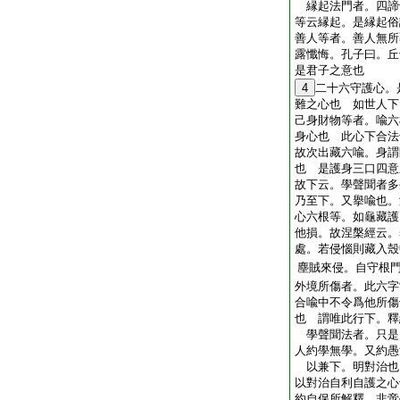
縁起法門者。四諦
等云縁起。是縁起
善人等者。善人無所
露懺悔。孔子曰。丘
是君子之意也
4
二十六守護心。
難之心也 如世人下
己身財物等者。喩六
身心也 此心下合法
故次出藏六喩。身謂
也 是護身三口四意
故下云。學聲聞者
乃至下。又擧喩也。
心六根等。如龜藏護
他損。故涅槃經云。
處。若侵惱則藏入殼
塵賊來侵。自守根
外境所傷者。此六字
合喩中不令爲他所傷
也 謂唯此行下。釋
學聲聞法者。只是
人約學無學。又約愚
以兼下。明對治也
以對治自利自護之心
約自保所解釋。非啻