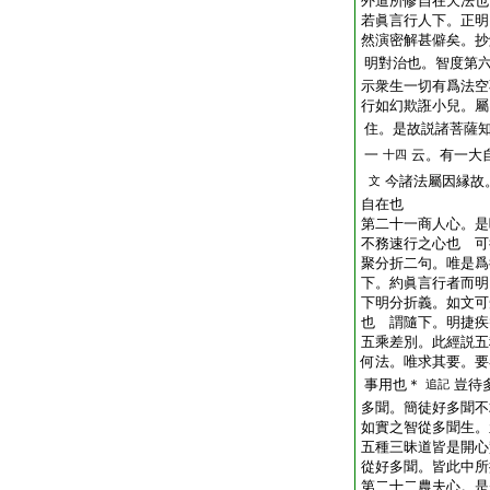
外道所修自在天法也
若眞言行人下。正明
然演密解甚僻矣。抄
明對治也。智度第
示衆生一切有爲法空
行如幻欺誑小兒。屬
住。是故説諸菩薩
一
云。有一大
十四
今諸法屬因縁故
文
自在也
第二十一商人心。是
不務速行之心也 可
聚分折二句。唯是爲
下。約眞言行者而明
下明分折義。如文可
也 謂隨下。明捷疾
五乘差別。此經説五
何法。唯求其要。要
事用也＊
豈待
追記
多聞。簡徒好多聞不
如實之智從多聞生。
五種三昧道皆是開心
從好多聞。皆此中所
第二十二農夫心。是