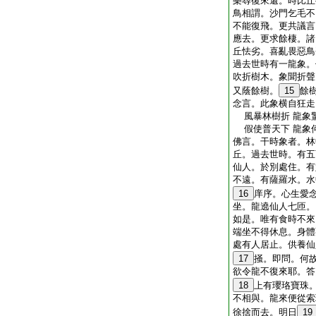
樂尋復來還。時比丘
鳥相謂。沙門乞毛不
不能復飛。更共議言
應去。更求餘棲。諸
丘怯劣。喜亂畏惡鳥
過去世時有一龍象。
吹折樹木。象聞折聲
又蔭餘樹。
15
餘
念言。此象横自狂走
風暴林樹折 龍象
假使普天下 龍象
佛言。干時象者。林
丘。過去世時。有五
仙人。於別處住。有
不遠。有薩羅水。水
16
庠序。心生愛
坐。龍遶仙人七匝。
如是。唯有食時不來
端坐不得休息。身體
處有人居止。供養仙
17
掻。即問。何
欲令龍不復來耶。答
18
上有瓔珞寶珠
不相與。龍來便從索
徐捨而去。明日
19