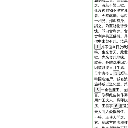
施供養三寶。如是至
之。汝若不樂五欲。
死沒後財物不沒官耳
者。今奉此勅。母疾
一相見。婦即有身。
謂之。乃至財物皆云
愧。即白舍利弗。舍
舍利弗共至佛所。具
僧中未曾有此。汝愚
1
其不但今日於我
時。生光音天。此世
欲。先來食此地味。
耽著。身體沈重因起
因茲以後日月生焉。
母非直今日
3
誘誑
時國名迦尸。城名波
施持戒以道化世。第
5
一金色鹿王。從
言。取得此皮持作褥
用作王夫人。爲即脱
房。王看事
6
意還
夫人向入憂惱房住。
不答。王使人問之。
衣。多諸方便者種種