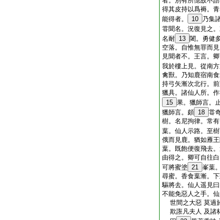
者。別有所憶故不語
得其皮持以爲褥。青
能得者。
10
乃集
甞聞名。況復見之。
名耐
13
闍。勇健
空落。自惟無罪而見
見聞者不。王言。卿
我於樓上見。從南方
禽獸。乃知鹿宿南食
持弓矢漸次北行。前
獵具。諸仙人所。作
15
果。獵師言。
獵師言。頗
18
甞
樹。名尼拘律。常有
葉。仙人示路。至樹
俄而見鹿。猶如雁王
葉。既飽便復飛去。
由得之。卿可自往白
可將蜜塗
21
峯葉
尋蜜。香食葉漸。下
驅將去。仙人遥見曰
不能免惡人之手。仙
世間之大惡 莫過
欺誑凡夫人 及諸