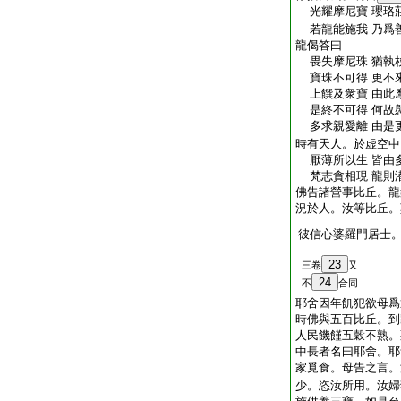
光耀摩尼寶 瓔珞
若龍能施我 乃爲
龍偈答曰
畏失摩尼珠 猶執
寶珠不可得 更不
上饌及衆寶 由此
是終不可得 何故
多求親愛離 由是
時有天人。於虚空中
厭薄所以生 皆由
梵志貪相現 龍則
佛告諸營事比丘。龍
況於人。汝等比丘。
彼信心婆羅門居士
23
三卷
又
24
不
合同
耶舍因年飢犯欲母爲
時佛與五百比丘。到
人民饑饉五穀不熟。
中長者名曰耶舍。耶
家覓食。母告之言。
少。恣汝所用。汝婦