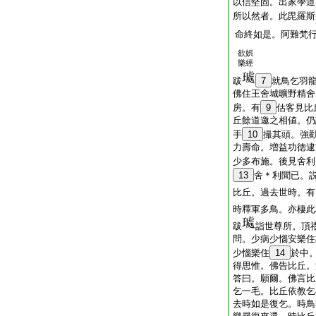
以信堅固。出家學道
所以然者。此毘羅斯
命終如是。阿難梵
欲娯
樂經
跋
7
就鳥乞羽
佛住王舍城曠野精舍
房。有
9
估客見比
丘餘道邀之相値。仍
手
10
撮其頭。強
力壽命。増益功徳逮
少多布施。後見舍利
13
舍＊利聞已。
比丘。過去世時。有
時釋軍多鳥。亦棲此
跋
詣世尊所。頂
問。少病少惱安樂住
少惱樂住
14
於中
得思惟。佛告比丘。
答曰。願爾。佛言比
乞一毛。比丘依教乞
去時如是復乞。時鳥