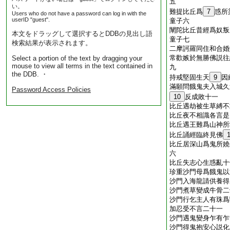
五
い。
難提比丘爲
7
惑所
Users who do not have a password can log in with the
userID "guest".
童子六
闡陀比丘昔經爲奴叛
本文をドラッグして選択するとDDBの見出し語
童子七
検索結果が表示されます。
二摩訶羅同住和合婚
常歡嫉於無勝佛説往
Select a portion of the text by dragging your
mouse to view all terms in the text contained in
九
the DDB. ・
持戒堅固生天
9
因
滿願問餓鬼夫入城久
Password Access Policies
10
反成敗十一
比丘遇劫被生草縛不
比丘夜不相識各言是
比丘遇王難爲山神所
比丘誦經臨終見佛
比丘居深山爲鬼所嬈
六
比丘失志心生惑亂十
珍重沙門母爲餓鬼以
沙門入海龍請供養得
沙門煮草變成牛骨二
沙門行乞主人有珠爲
加忍受不言二十一
沙門遇鬼變身乍有乍
沙門得鬼抱安心説化