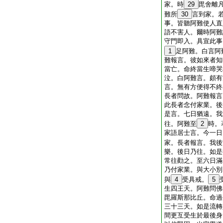
家。時
29
毘舍離
難所
30
言到家。
事。皆聽阿難使人直
語不害人。爾時阿難
守門即入。具宣此事
1
足阿難。白言阿
難報言。彼如來者知
當亡。命終當生啼哭
泣。白阿難言。頗有
言。無有方便得不終
長者問故。阿難報言
此長者念付家業。後
是言。七日猶遠。我
往。阿難至
2
時。
家語居士言。今一日
家。長者報言。我後
樂。後日乃往。如是
常往勸之。至六日滿
乃付家業。與大小別
與
4
受具戒。
5
生四王天。阿難問佛
毘羅斯那比丘。命過
三十三天。如是流轉
間更互受生於最後身