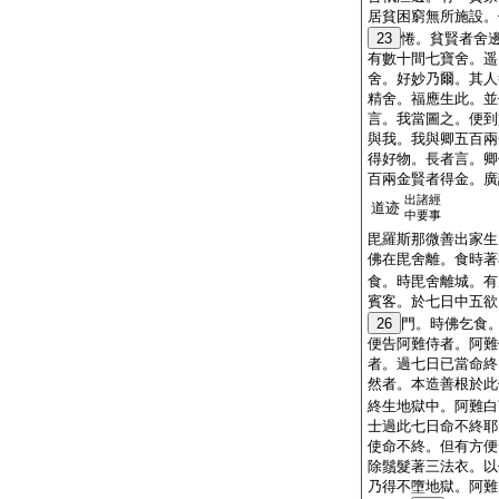
居貧困窮無所施設。
23
惓。貧賢者舍
有數十間七寶舍。遥
舍。好妙乃爾。其人
精舍。福應生此。並
言。我當圖之。便到
與我。我與卿五百兩
得好物。長者言。卿
百兩金賢者得金。廣
出諸經
道迹
中要事
毘羅斯那微善出家生
佛在毘舍離。食時著
食。時毘舍離城。有
賓客。於七日中五欲
26
門。時佛乞食
便告阿難侍者。阿難
者。過七日已當命終
然者。本造善根於此
終生地獄中。阿難白
士過此七日命不終耶
使命不終。但有方便
除鬚髮著三法衣。以
乃得不墮地獄。阿難