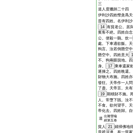
三
道人度獵師二十四
伊利沙四姓慳貪爲天
昔有四姓。名伊利沙
14
有貧老公。居
賓客不絶。四姓自念
公。便殺一鷄。炊一
處。下車適欲飯。天
狗言。汝若倒懸空中
懸空中。四姓意大
不。狗兩眼脱地。四
身。
17
乘車還家
逐捶之。四姓晩還。
財物大布施。四姓亦
發狂。天帝作一人問
了盡。天帝言。夫有
19
期積財不施。
人。常墮下賎。汝不
不食。欲何望乎。天
帝化去。四姓歸。自
出雜譬喩
道
經第五卷
貧人
21
婦掃佛地
昔祇洹邊。有一貧家