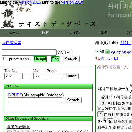
Link to the
version 2015
Link to the
version 2018
鬼大恚。欲殺沙門。
其短。不能得便。沙
僧物者。即於坐上
沙門開戸五指火出＊
有沙門先
26
共學
ホーム
検索
ご挨拶
組織
利
沙門惡性不可共止。
大正蔵検索
經律異相 (No.
爲得道未。夜到其舍
2121_
擧五指頭火出外來。
96
97
98
99
29
出一卷
道
無
/
有
]
[CITE]
punctuation
Hangul
Eng
30
雜喩經
經律異相卷第十八
TextNo.
Vol.
Page
INBUDS
經律異相卷第十九
INBUDS
(Bibliographic Database)
梁沙門＊僧旻寶
Search
3
伊利沙四姓慳
貧人婦掃佛地得現世
4
毘羅斯那微善出
Digital Dictionary of Buddhism
跋
5
就鳥乞羽
電子佛教辭典
耶舍因年飢犯欲母爲
パスワードがない場合は「guest」でログインしてくださ