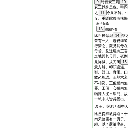
9
時普安王爲
10
安王我身是也。時四
之
11
今又不解。
丘。重聞此義慚愧悔
出法句喩
13
經第四卷
比丘拔母泥
14
犁
昔有一人。辭親學道
行濟之。觀見其母在
母苦。見邊境有王害
之地與其母同。夜到
見怖懅。拔刀斫
15
意方解。叩頭謝過。
耶。對曰。實爾。曰
故來相語。王即求哀
不相及。王但稱南無
罪。王便一心稱南無
猶憶入泥＊犁門。故
一城中人皆得脱出。
及王。與泥＊犁中
比丘從師教得道＊十
南天竺國有一男子。
縛。以＊蘇油摩身。