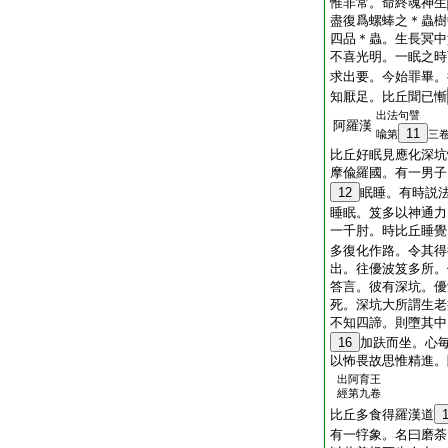
惟非常。命終魂神生
盡復爲螺蜯之＊蟲樹
四品＊蟲。生長冥中
不喜光明。一眠之時
求出要。今始罪畢。
知厭足。比丘聞已慚
出法句譬
阿羅漢
11
喩第
三
比丘好眠見應化深坑
摩偸羅國。有一男子
12
眠睡。有時説
睡眠。笈多以神通力
一千肘。時比丘睡覺
多復化作路。令其得
出。往優波笈多所。
答言。彼有深坑。優
死。深坑大所謂生老
不知四諦。則墮其中
16
加趺而坐。心
以怖畏故思惟精進。
出阿育王
經第九卷
比丘多食得羅漢道
有一牸象。名曰磨荼