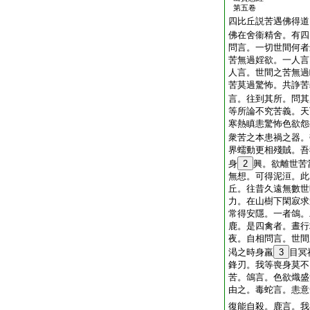
第五卷
四比丘説苦遇佛得道
佛在舍衞精舍。有四
問言。一切世間何者
苦無過婬欲。一人言
人言。世間之苦無過
苦莫過驚怖。共諍苦
言。往到其所。問其
等所論不究苦義。天
寒熱瞋恚驚怖色欲怨
衆苦之本患禍之器。
界蠕動更相殘賊。吾
身
2
興。欲離世苦
無想。可得泥洹。此
丘。往昔久遠無數世
力。在山樹下閑寂求
常得安隱。一者鴿。
鹿。是四禽者。晝行
夜。自相問言。世間
渇之時身羸
3
目冥
鋒刃。我等喪身莫不
苦。鴿言。色欲熾盛
由之。毒蛇言。恚意
復能自殺。鹿言。我