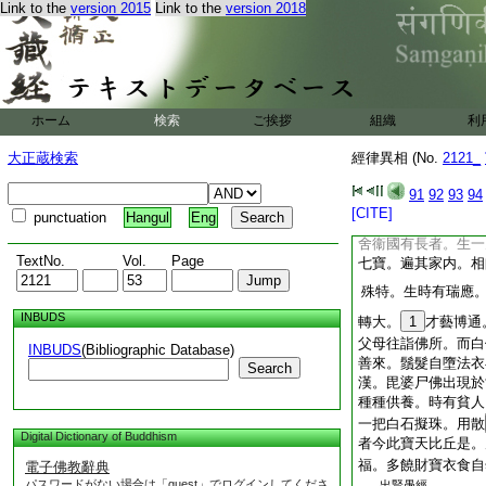
歡喜。即於野澤。採
Link to the
version 2015
Link to the
version 2018
阿難。爾時貧人。今
十一劫身體端正。
第二
卷
ホーム
検索
ご挨拶
寶
組織
48
天前身以一
利
七寶
49
六
大正蔵検索
經律異相 (No.
2121_
91
92
93
94
[CITE]
punctuation
Hangul
Eng
舍衞國有長者。生一
TextNo.
Vol.
Page
七寶。遍其家内。相
殊特。生時有瑞應
INBUDS
轉大。
1
才藝博通
父母往詣佛所。而白
INBUDS
(Bibliographic Database)
善來。鬚髮自墮法衣
Search
漢。毘婆尸佛出現於
種種供養。時有貧人
一把白石擬珠。用散
Digital Dictionary of Buddhism
者今此寶天比丘是。
福。多饒財寶衣食自
電子佛教辭典
パスワードがない場合は「guest」でログインしてくださ
出賢愚經