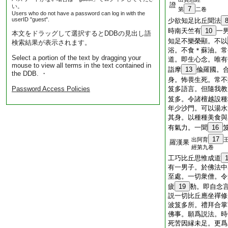
證
い。
7
第
二卷
Users who do not have a password can log in with the
userID "guest".
少欲知足比丘聞法
時南天竺有
10
一
本文をドラッグして選択するとDDBの見出し語
知足不樂榮顯。不以
検索結果が表示されます。
浴。不食＊蘇油。常
Select a portion of the text by dragging your
道。即生心念。唯有
mouse to view all terms in the text contained in
詣摩
13
偸羅國。
the DDB. ・
身。怖畏生死。常不
Password Access Policies
笈多語言。但隨我教
笈多。令諸檀越設種
年少沙門。可以湯水
其身。以種種美食與
有氣力。一聞
16
17
出阿育
羅漢果
經第九卷
工巧比丘思惟成道
有一男子。於佛法中
至處。一切衆僧。令
疲
19
勌。即自念
説一切比丘應坐禪修
波笈多所。禮拜合掌
佛事。願爲説法。時
死苦因縁未足。更爲