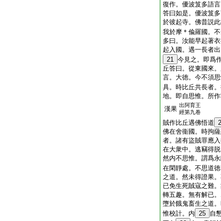
復作。優波笈多語言
答曰如是。優波笈多
於彼起寺。佛昔説此
我於摩＊偸羅國。不
多曰。汝能早起著衣
起入國。遇一長者出
21
今見之。即爲
丘答曰。從東國來。
言。大徳。今不須思
具。時比丘共長者。
地。即自思惟。所作
出阿育王
漢果
經第九卷
賊作比丘遇佛悟道
佛在舍衞國。時拘薩
者。諸有盜賊罪應入
在大衆中。逃竊得脱
然内不思惟。謂爲永
在閑靜處。不思道徳
之道。然未得證果。
已免生死賊寇之難。
轉五趣。無有解已。
墮於餓鬼畜生之道。
惟校計。内
25
自