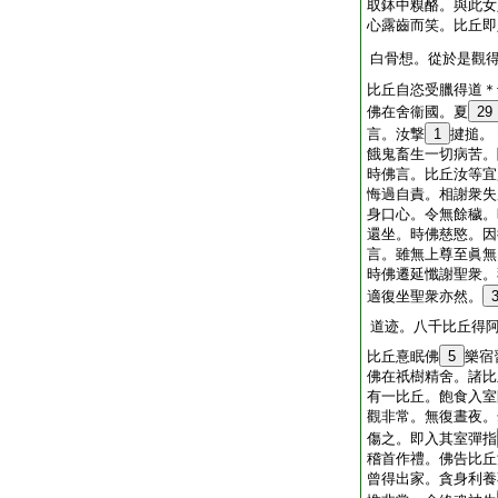
取鉢中糗酪。與此女
心露齒而笑。比丘即
白骨想。從於是觀
比丘自恣受臘得道＊
佛在舍衞國。夏
29
言。汝撃
1
揵搥。
餓鬼畜生一切病苦。
時佛言。比丘汝等宜
悔過自責。相謝衆失
身口心。令無餘穢。
還坐。時佛慈愍。因
言。雖無上尊至眞無
時佛遷延懺謝聖衆。
適復坐聖衆亦然。
道迹。八千比丘得
比丘憙眠佛
5
樂宿
佛在祇樹精舍。諸比
有一比丘。飽食入室
觀非常。無復晝夜。
傷之。即入其室彈指
稽首作禮。佛告比丘
曾得出家。貪身利養