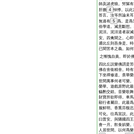
師及諸虎狼。髣髴有
肝膽
4
悼悸。以此
答言。汝等所論未耳
無過有
5
爲。是爲
俗學道。滅意斷想。
泥洹。泥洹道者寂滅
安。四禽聞之。心即
通比丘則吾身是。時
已聞苦本之義。如何
之慚愧自責。即於
四比丘説樂佛謂是苦
佛在舍衞精舍。時有
下坐禪修道。柰華榮
世間萬事何者可樂。
榮華。遊戲原野此最
觴酌交錯。音樂歌舞
財寶所欲即得。車馬
顯行者屬目。此最爲
服鮮明。香熏芬馥恣
可化。往爲宣説。此
曰普安。與隣國四王
會一月。飮食娯樂。
人居世間。以何爲樂