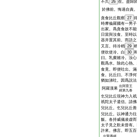
不久
26
在。盡歸
於佛前。悔過自責
貪食比丘觀察
27
時摩偸羅國有一男子
出家。爲貪食故不能
日當與汝食。至時以
器并置其前。而語之
又言。待冷稍
29
便吹使冷。白
30
曰。乳糜雖冷。汝心
觀爲水。除此心熱。
食竟。即便吐出。滿
食。比丘曰。不淨何
猶如涕吐。因爲説法
出阿育王
阿羅漢果
經第九卷
乞兒比丘現神力入祇
祇陀太子遣信。請佛
兒比丘。乞兒比丘善
兒比丘。以神通力往
飯。各持威儀凌虚而
太子見之歎未曾有。
許來。佛言。即五百
出賢愚經