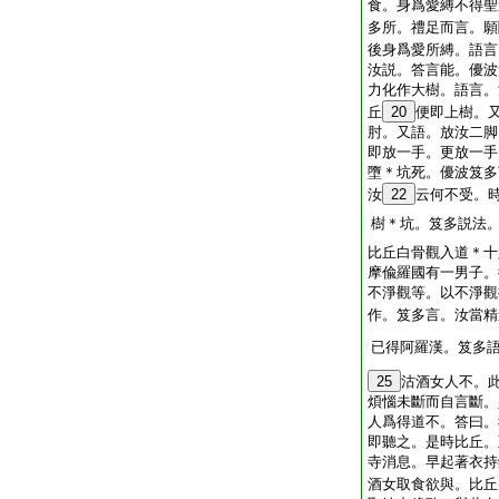
食。身爲愛縛不得聖
多所。禮足而言。願
後身爲愛所縛。語言
汝説。答言能。優波
力化作大樹。語言。
丘
20
便即上樹。
肘。又語。放汝二脚
即放一手。更放一手
墮＊坑死。優波笈多
汝
22
云何不受。
樹＊坑。笈多説法
比丘白骨觀入道＊十
摩偸羅國有一男子。
不淨觀等。以不淨觀
作。笈多言。汝當精
已得阿羅漢。笈多
25
沽酒女人不。
煩惱未斷而自言斷。
人爲得道不。答曰。
即聽之。是時比丘。
寺消息。早起著衣持
酒女取食欲與。比丘