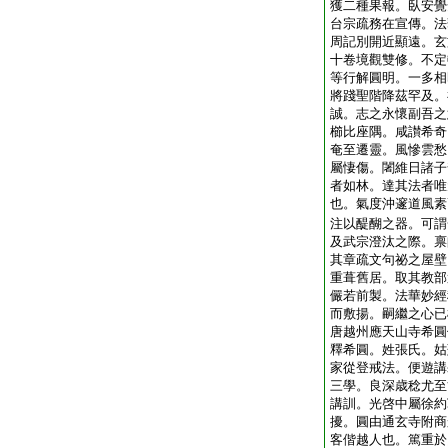
獲二種果報。臥安覺
台宗疏務在宣傳。法
周記別開近顯遠。玄
十卷境觀雙修。不定
等行解圓明。一多相
將踐聖階降茲罕及。
誠。志之永懷副吾之
櫛比座隅。咸讃希奇
奄至遷靈。風慘雲愁
屬悽傷。闍維日諸子
者如林。達其法者唯
也。氣度沖邃道風素
注以醍醐之器。可謂
及武宗澄汰之際。禀
其章疏文句祕之屋壁
重葺舊居。取其教部
儼若前製。法華妙經
而敷揚。嗣繼之心已
唐越州應天山寺希圓
釋希圓。姓張氏。姑
家從登戒法。便遊講
三學。良深歳稔尤至
講訓。光啓中屬徐約
擾。圓由通玄寺附商
客偕越人也。篤重於