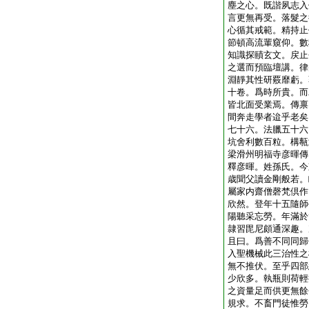
塵之心。既諧夙志入
言更無再受。落髮之
心循其戒範。精持止
節頓高流輩窺仰。數
知識探賾玄文。戻止
之選而預臨壇講。律
淵靜其性研覈靡虧。
十卷。爲時所貴。而
皆北面受業焉。傳禀
間奔走學者迨乎老矣
七十六。法臘五十六
坑舍利數百粒。構甎
梁滑州明福寺彦暉傳
釋彦暉。姓孫氏。今
歳聞父讀金剛般若。
屬家内齋僧磬梵倶作
欣然。登年十五隨師
陽聽采忘勞。年滿於
隷習毘尼頗通深趣。
且曰。爲善不同同歸
入聖機械此三治性之
無不推伏。至乎四部
少欣多。執瓶則荷輕
之資量足而供更無餘
規求。不畜門徒惟勞