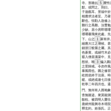
寺。形雖幺
5
麼性
默。或問之。則曰。
子遊戲耳。景福中於
相應求法者至。乃著
辭也。恒勸人急修上
難行之爲難。汝曹勉
少缺。居小房即瑯瑘
瑯瑘臺飛來此處。先
下。山之
1
家有井
縮應大江之潮候。甚
鎖浙江蛟蜃之屬。其
色蒼黄。或縁竹木必
竅入僧居溝渠中。見
怒状。唯
3
偏入圓
之受歸戒。令勿作風
暴風雨也。圓之修習
屹然坐終于法座。時
鏦。或絶或連七日後
乾寧二年四月也。還
門。無何有人茜袍象
杳無蹤迹。衆莫能測
餘粒。被四明人齎往
唐絳州龍興寺木塔院
釋玄約。姓張氏。正