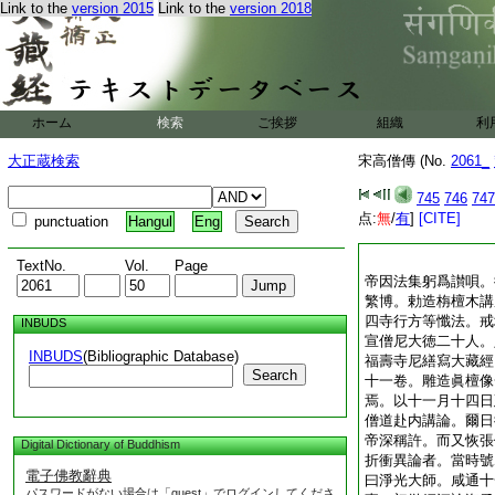
Link to the
version 2015
Link to the
version 2018
ホーム
検索
ご挨拶
組織
利
大正蔵検索
宋高僧傳 (No.
2061_
745
746
747
点:
無
/
有
]
[CITE]
punctuation
Hangul
Eng
TextNo.
Vol.
Page
帝因法集躬爲讃唄。
繁博。勅造栴檀木講
四寺行方等懺法。戒
INBUDS
宣僧尼大徳二十人。
INBUDS
(Bibliographic Database)
福壽寺尼繕寫大藏經
Search
十一卷。雕造眞檀像
焉。以十一月十四日
僧道赴内講論。爾日
帝深稱許。而又恢張
Digital Dictionary of Buddhism
折衝異論者。當時號
電子佛教辭典
曰淨光大師。咸通十
パスワードがない場合は「guest」でログインしてくださ