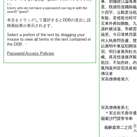
事。初徹經江論海勇
い。
貫。既循悟達國師義
Users who do not have a password can log in with the
userID "guest".
十四字。云觀君法苑
有餘。若使龍光時可
本文をドラッグして選択するとDDBの見出し語
五車外典知難敵。九
検索結果が表示されます。
講軒横淡蕩。帝郷雲
踰意。今日堪將貝葉
Select a portion of the text by dragging your
mouse to view all terms in the text contained in
何人執卷問吾廬。覽
the DDB. ・
以廣明中巣寇犯闕僖
宿。明日倉黄與杜光
Password Access Policies
峨。再見悟達痛序艱
歌詩。不知所終。内
鳳翔嘉州皆寫其眞相
傳法者
宋高僧傳卷第六
宋高僧傳卷第七
＊宋左街天壽寺通
賜紫沙門賛寧等奉
正
義解篇第二之四
人