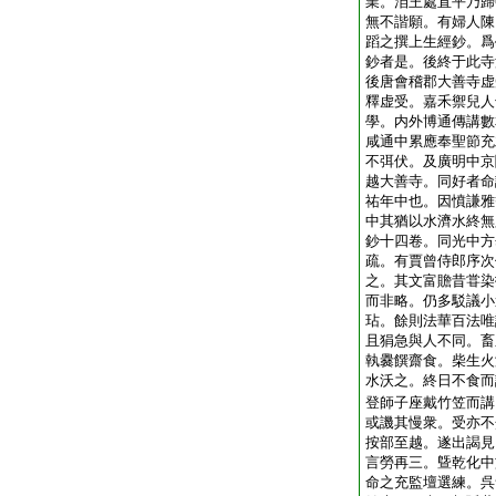
業。洎王處直平乃歸
無不諧願。有婦人陳
蹈之撰上生經鈔。爲
鈔者是。後終于此寺
後唐會稽郡大善寺虚
釋虚受。嘉禾禦兒人
學。内外博通傳講數
咸通中累應奉聖節充
不弭伏。及廣明中京
越大善寺。同好者命
祐年中也。因憤謙雅
中其猶以水濟水終無
鈔十四卷。同光中方
疏。有賈曾侍郎序次
之。其文富贍昔甞染
而非略。仍多駁議小
玷。餘則法華百法唯
且狷急與人不同。畜
執爨饌齋食。柴生火
水沃之。終日不食而
登師子座戴竹笠而講
或譏其慢衆。受亦不
按部至越。遂出謁見
言勞再三。曁乾化中
命之充監壇選練。呉