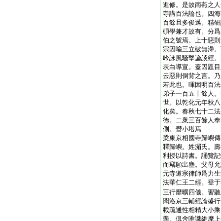
進修。是故南燕之人
寺講百法論也。四海
百餘且多俊邁。精研
碩學兼才故有。分爲
伯之號焉。上十惡則
宗因喩三立破無滯。
吟詠風騷撃論談經。
表白導宣。蓋因題目
云惡則倒背之言。乃
若此也。暉因明百法
弟子一百五十餘人。
世。以乾化元年秋八
化矣。春秋七十二法
徳。二衆三百餘人奉
側。營小塔焉
梁東京相國寺歸嶼傳
釋歸嶼。姓湄氏。壽
利授以詩書。誦覽記
而竊願出塵。父母允
元寺道宗律師爲力生
法華仁王二經。登于
三行靡曠四儀。習聽
聞洛京三輔經論盛行
載疏通性相精大小乘
學。倶舍唯識維摩上