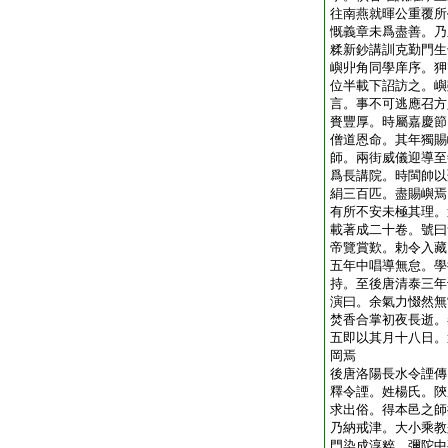
往南燕就暉公重覆所
慨義章未爲盡善。乃
糅新鈔講訓克勤門生
嶼丱角同學庠序。狎
位半載下詔訪之。嶼
言。事不可逃應召方
賚豐厚。時屬嘉慶節
僧道恩命。其年獨賜
師。兩街威儀迎導至
爲長講院。時閩帥以
絹三百匹。盡賜嶼焉
有所不安未極其理。
載著成二十卷。號曰
帝覽賞歎。勅令入藏
五年中唱導無怠。學
持。至後唐清泰三年
演曰。余氣力惙然無
焚香合掌初夜長逝。
五即以其月十八日。
岡焉
後唐洛陽長水令諲傳
釋令諲。姓楊氏。陝
求出俗。得本邑之師
乃納戒津。大小乘教
門染成淳粹。彌陀中