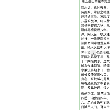
唐五臺山華嚴寺志
釋志遠。俗姓宋氏。
侍孀親。承顏之禮匪
經精通五卷。遠識度
八辭親從師。歸依荷
營僧事聯綿六秋。凡
辭師尋禮復經八年。
滯。聞天台一枝該通
於行。十乘境觀起自
演因命同輩追遊五峯
躅。曉六凡四聖之理
界千如
3
包羅性相
正圓融凡聖平等。豁
十年闡揚獨歩。遠業
解衣食非別請。時歳
水漱流將期永日。體
戒檢遵修警愼心口。
身心。至於緘札題尺
毎有緇素負才學者異
隱。欲爲挫鋭。伺之
傲然踞席。退乃踧踖
四悉。洎會昌四年。
八。忽絶食數朝而説
日誡門人曰。吾自生