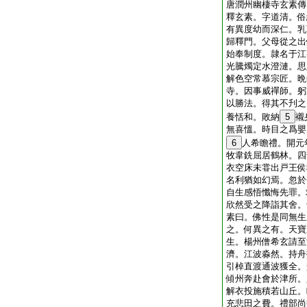
唐潤州幽棲寺玄素傳
釋玄素。字道清。俗
有異度幼而深仁。乳
歸釋門。父母從之出
始奉制度。隷名于江
光騰燭定水澄漣。思
解色空常慕宗匠。晩
寺。因事威禪師。躬
以勝法。得其不刋之
養恬和。敗納
5
襯
無喜慍。時目之爲嬰
6
人希瞻禮。開元
牧韋銑屈居鶴林。四
衣空床未甞出戸王侯
名利猶如幻焉。忽於
自生感悟懺悔先罪。
欣然受之降詣其舍。
素曰。佛性是同無生
之。何異之有。天寶
生。楊州僧希玄請至
濟。江波淼然。持舟
引棹直渡通波獲全。
傾州奔赴會於津所。
解衣投施積若山丘。
充悲田之費。禮部尚