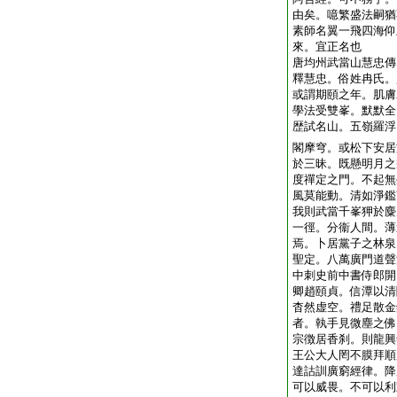
由矣。噫繁盛法嗣猶
素師名翼一飛四海仰
來。宜正名也
唐均州武當山慧忠傳
釋慧忠。俗姓冉氏。
或謂期頤之年。肌膚
學法受雙峯。默默全
歴試名山。五嶺羅浮
閣摩穹。或松下安居
於三昧。既懸明月之
度禪定之門。不起無
風莫能動。清如淨鑑
我則武當千峯狎於麋
一徑。分衞人間。薄
焉。卜居黨子之林泉
聖定。八萬廣門道聲
中刺史前中書侍郎開
卿趙頤貞。信潭以清
杳然虚空。禮足散金
者。執手見微塵之佛
宗徴居香刹。則龍興
王公大人罔不膜拜順
達詁訓廣窮經律。降
可以威畏。不可以利