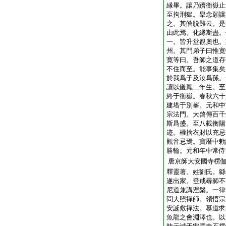
縁畢。讓乃躋衡嶽止
至拘刑獄。擧念願讓
之。其僧脱難云。是
由此焉。化縁斯盡。
一。皆升堂覩奧也。
州。其門弟子曰惟寛
寛等曰。吾師之道存
不住而至。能事集矣
於我爲子及汝爲孫。
讓以儀鳳二年生。至
終于衡嶽。春秋六十
建塔于別峯。元和中
宗法門。大啓傳百千
斯爲盛。至八載衡陽
迹。權捨衣財以充忌
觀音忌焉。寶暦中勅
勝輪。元和年中常侍
唐京師大安國寺楞
釋靈著。姓劉氏。緜
遂出家。登戒尋師不
尼道兼講涅槃。一律
問大照禪師。領悟宗
安誕敷禪法。慕道求
魚龍之會淵澤也。以