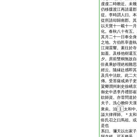
虔虔二時瞻近。未幾
仍移牒渡江再請還郡
從。李時謂人曰。本
從所請却歸南郡。其
以天寶十一載十一月
化。春秋八十有五。
其月二十一日奉全身
之地。方伯邑宰盡執
江湖震響。素往於寺
如蓋。及移他樹還互
夕。房前雙桐無故自
但眞乘妙理絶相難思
經云。隨縁赴感即其
及呉中法欽。此二大
傳。受菩薩戒弟子吏
粱卿潤州刺史徐嶠京
御史中丞李丹禮部崔
欵師資。亦甞問道於
夫子。洗心瞻仰天漢
衆矣。洎
1
太和中
謚大律禪師。＊太和
俗氏召之曰馬祖。或
是也
系曰。彌天以出家子
阿含經。可不務乎。