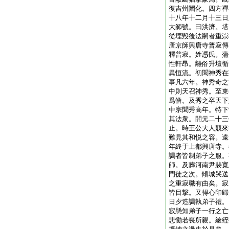
復吉州闡化。四方禪
十八年十二月十三日
大師號。曰洪濟。塔
從堙毀後法嗣者重崇
唐京師興唐寺普寂傳
釋普寂。姓憑氏。蒲
性軒昂。離俗升壇循
異恒流。初聞神秀在
事凡六年。神秀奇之
中則天召神秀。至東
爲僧。及秀之卒天下
中宗聞秀高年。特下
其法衆。開元二十三
止。時王公大人競來
難見其和悦之容。遠
年終于上都興唐寺。
謁者皆制弟子之服。
師。及葬河南尹裴寛
門徒之次。傾城哭送
之重寂職有由矣。寂
皆目撃。又得心印歸
日夕造謁執弟子禮。
寂懸知弟子一行之亡
悲慟若喪所親。縗絰