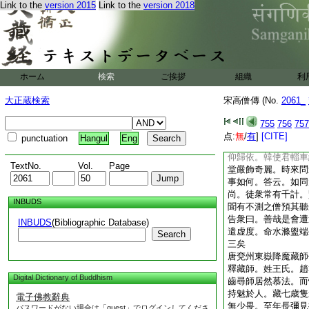
Link to the
version 2015
Link to the
version 2018
唐郢州大佛山香育傳
釋香育。姓李氏。濟
有道性常研習莊老。
留神。決捐俗態。趨
所乞求削染。滿足戒
業一旦辭師觀遊聖跡
ホーム
検索
ご挨拶
組織
利
入巖阿或棲樹下。末
盛化。夙心相契撃節
大正蔵検索
宋高僧傳 (No.
2061_
若隱書。一皆開釋。
歴年所。洞徹心源。
755
756
757
山。勁節安禪卯前一
点:
無
/
有
]
[CITE]
punctuation
Hangul
Eng
堅召出山。育稱疾而
仰歸依。韓使君輜車
TextNo.
Vol.
Page
堂嚴飾奇麗。時來問
事如何。答云。如同
尚。徒衆常有千計。
INBUDS
聞有不測之僧預其聽
告衆曰。善哉是會遭
INBUDS
(Bibliographic Database)
遣虚度。命水滌盥端
Search
三矣
唐兗州東嶽降魔藏師
釋藏師。姓王氏。趙
Digital Dictionary of Buddhism
齒尋師居然慕法。而
持魅於人。藏七歳隻
電子佛教辭典
無少畏。至年長彌見
パスワードがない場合は「guest」でログインしてくださ