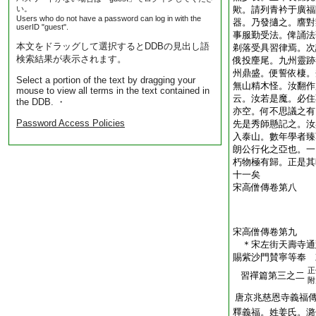
い。
歟。請列青衿于廣福
Users who do not have a password can log in with the
器。乃發擿之。譍對
userID "guest".
事服勤受法。俾誦法
本文をドラッグして選択するとDDBの見出し語
剃落受具習律焉。次
検索結果が表示されます。
俄投麈尾。九州靈跡
州鼎盛。便誓依棲。
Select a portion of the text by dragging your
無山精木怪。汝翻作
mouse to view all terms in the text contained in
云。汝若是魔。必住
the DDB. ・
亦空。何不思議之有
Password Access Policies
先是秀師懸記之。汝
入泰山。數年學者臻
朗公行化之亞也。一
朽物極有歸。正是其
十一矣
宋高僧傳卷第八
宋高僧傳卷第九
＊宋左街天壽寺通
賜紫沙門賛寧等奉
正
習禪篇第三之二
附
唐京兆慈恩寺義福
釋義福。姓姜氏。潞