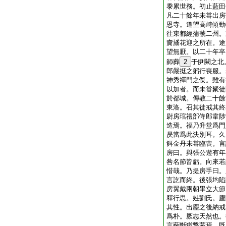
黍累世務。初止藍田
凡二十餘年未甞出房
恩寺。道望高峙傾動
往東都經蒲虢二州。
齎旙花迎之所在。途
望無厭。以二十年卒
師葬
2
于伊闕之北
郎嚴挺之躬行喪服。
神秀禪門之傑。雖有
以加者。而未甞聚徒
於都城。傳教二十餘
東洛。召其徒戒其終
尉房琯禮部侍郎韋陟
造焉。福乃升堂爲門
昃當爲此決別耳。久
餌金丹未甞臨喪。言
房曰。與張公遊有年
咎名節皆虧。向來若
惜哉。乃提房手曰。
言訖而終。後張均陷
房翼戴兩朝畢立大節
釋行思。姓劉氏。廬
其性。出塵之後納戒
爲朴。厥志天然也。
言蔽斷猶撃蒙焉。既