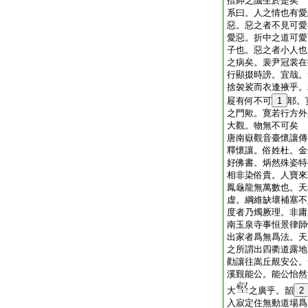
搢紳之譏生於是矣
系曰。人之情也有愛
惡。惡之者不見可愛
愛惡。折中之道可愛
子也。惡之者小人也
之病矣。裴尹冠裳在
行顯掇時謗。宜哉。
捨袈裟而衣逢掖乎。
屣有何不可
1
耶。
之門歟。寛若行方外
大觀。物無不可矣
唐南嶽觀音臺懷讓傳
釋懷讓。俗姓杜。金
好佛書。炳然殊姿特
相非染俗貴。人寶來
鳳龜龍無萬數也。天
虚。綱維缺壞補塞不
度者乃燭厥理。非庸
南玉泉寺事恒景律師
出家者爲無爲法。天
之所謂出四衢道露地
勸讓往嵩丘覿安公。
溪覲能公。能公怡然
大
之廣乎。韶
2
入寂定住無動道場爲