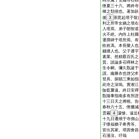
時示滅于安國寺石楞
僧夏三十六。將終寺
棟之頽撓也。著加趺
後
3
茶毘起塔于龍
利之所帝女媧之墳右
入塔焉。弟子朗智道
火不絶。内侍上柱國
運撰碑于塔所焉。有
俗姓馮。本長樂人也
錢塘人也。父子通字
素業。然精覈百氏之
質。談論多召禪林之
生令嗣。彌久翫誕于
謹。纔勝衣也啓父求
登具。探賾三乘如指
此寺之深塢。實淅江
伽藍夐遠。終日安禪
翫隨事指南多有所證
十三日天之將曉。告
春秋六十五。僧臘減
雲霧
4
濛慘。遠近
十九日遷殯于寺側山
子懷福猶子希秀等。
皆出其家。塔因會昌
石漫沒。吁哉