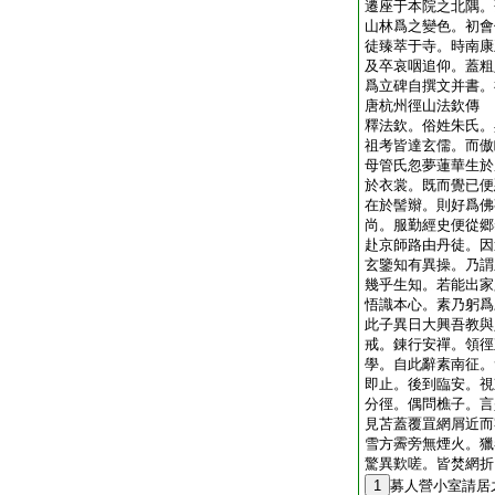
遷座于本院之北隅。
山林爲之變色。初會
徒臻萃于寺。時南康
及卒哀咽追仰。蓋粗
爲立碑自撰文并書。
唐杭州徑山法欽傳
釋法欽。俗姓朱氏。
祖考皆達玄儒。而傲
母管氏忽夢蓮華生於
於衣裳。既而覺已便
在於髻辮。則好爲佛
尚。服勤經史便從郷
赴京師路由丹徒。因
玄鑒知有異操。乃謂
幾乎生知。若能出家
悟識本心。素乃躬爲
此子異日大興吾教與
戒。錬行安禪。領徑
學。自此辭素南征。
即止。後到臨安。視
分徑。偶問樵子。言
見苫蓋覆罝網屑近而
雪方霽旁無煙火。獵
驚異歎嗟。皆焚網折
1
募人營小室請居