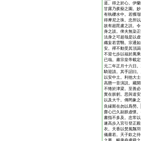
道。得之於心。伊蘭
甘露乃蒺蔾之園。妙
有執礫水中。若獲瑠
得摩尼之珠。忠所以
故有超毘盧之説。令
身之談。俾夫無染正
法身之可超哉是以虚
纖妄若雲翳。宗通如
安。禪不動受其頂謁
不迎七歩以福於萬乘
已哉。肅宗皇帝載定
元二年正月十六日。
騎迎請。其手詔曰。
以安中土。利他大士
高懸一音演説。藏開
不惓於津梁。至善必
實在朕躬。思與道安
以及大千。傳罔象之
良縁斯在勿以爲勞。
齋心已久副朕虚懷。
書指不多及。忠常以
遂高歩入宮引登正殿
衣。天香以焚風飄羽
儀肅若。天子欽之待
之要。暢唐堯虞舜之