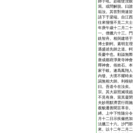
師子吼。必能使汝眼
焉。或問解脱。曰誰
垢汝。其答對簡速皆
請下于梁端。自江西
往來憧憧不見二大士
年庚午歳十二月二十
一。僧臘六十三。門
銑智舟。相與建塔于
博士劉軻。素明玄理
遇盛述先師之道。軻
長慶中也。勅謚無際
唐成都府淨衆寺神會
釋神會。俗姓石。本
家于岐。遂爲鳳翔人
内發。大璞不耀時未
謁無相大師。利根頓
曰。吾道今在汝矣。
宗。其大寂照滅境超
不見有身。當其凝閉
夫妙用默濟雲行雨施
覩貌遷善聞言革非。
縛。上中下性隨分令
月十二日示疾儼然加
法臘三十六。沙門那
來。以十二年二月二