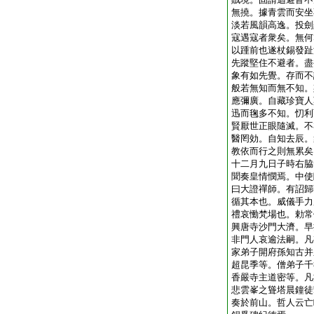
無撓。據青雲而安坐
淡若風韻高逸。投劍
寇遇寇者衆矣。無何
以踵前也遂杖錫發趾
先蹤堅住不避者。盡
象有如先覺。存而不
般若無知而無不知。
應彌廣。自藏珍寶人
迅而毱多不知。忉利
賢厭世正眼隨滅。不
醫罔効。自知去辰。
教依而行之則無累矣
十二月九日子時右脇
聞奏皇情憫焉。中使
曰大證禪師。有詔歸
循其本也。威儀手力
禮哀慟梵場也。勅常
興唐寺沙門大濟。早
非門人哀逾法嗣。凡
家弟子開府孫知古并
超昆季等。僧弟子千
香嚴寺主道密等。凡
悲雲峯之聳塔晨鐘徒
奏於前山。哲人云亡