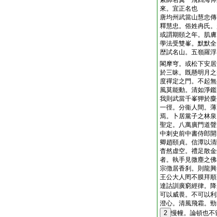
來。宜正名也
唐均州武當山慧忠傳
釋慧忠。俗姓冉氏。
或謂期頤之年。肌膚
學法受雙峯。默默全
歴試名山。五嶺羅浮
閣摩穹。或松下安居
於三昧。既懸明月之
度禪定之門。不起無
風莫能動。清如淨鑑
我則武當千峯狎於麋
一徑。分衞人間。薄
焉。卜居黨子之林泉
聖定。八萬廣門道聲
中刺史前中書侍郎開
卿趙頤貞。信潭以清
杳然虚空。禮足散金
者。執手見微塵之佛
宗徴居香刹。則龍興
王公大人罔不膜拜順
達詁訓廣窮經律。降
可以威畏。不可以利
澄心。清風飛霜。勁
2
慢幢。論頓也不