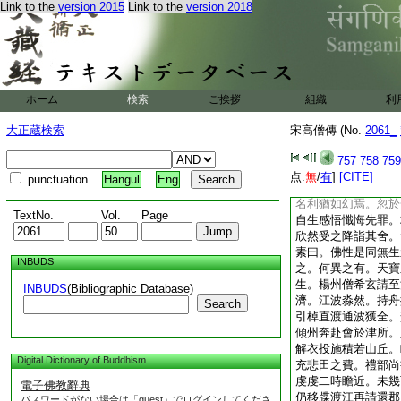
Link to the
version 2015
Link to the
version 2018
有異度幼而深仁。乳
歸釋門。父母從之出
始奉制度。隷名于江
光騰燭定水澄漣。思
解色空常慕宗匠。晩
寺。因事威禪師。躬
ホーム
検索
ご挨拶
組織
利
以勝法。得其不刋之
養恬和。敗納
5
襯
大正蔵検索
宋高僧傳 (No.
2061_
無喜慍。時目之爲嬰
6
人希瞻禮。開元
757
758
759
牧韋銑屈居鶴林。四
点:
無
/
有
]
[CITE]
punctuation
Hangul
Eng
衣空床未甞出戸王侯
名利猶如幻焉。忽於
TextNo.
Vol.
Page
自生感悟懺悔先罪。
欣然受之降詣其舍。
素曰。佛性是同無生
INBUDS
之。何異之有。天寶
生。楊州僧希玄請至
INBUDS
(Bibliographic Database)
濟。江波淼然。持舟
Search
引棹直渡通波獲全。
傾州奔赴會於津所。
解衣投施積若山丘。
Digital Dictionary of Buddhism
充悲田之費。禮部尚
虔虔二時瞻近。未幾
電子佛教辭典
仍移牒渡江再請還郡
パスワードがない場合は「guest」でログインしてくださ