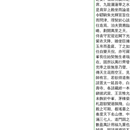
席。九龍灑蓮華之水
是肩舁上殿坐而論道
令驃騎朱光輝宣旨住
而問津。理契於心談
往造焉。洎夫寶應臨
睠。劃開萬里之天。
侍袁守宏迎近闕下光
紫衣天降。雖使臣擁
玉帛而盈庭。了之如
任自樂天倪。亦可羅
峯長往始契無生者哉
在。固所以萬行齊發
兜率之鼓無形乃聲。
傳天主花雨空王。見
師有言。若欲得道衡
請置太一延昌寺。白
壽寺。各請藏經一本
鎭彼武當。王言惟允
未飾於中峯。茅棟柴
札題額鸞迴鵲飛。山
殿之可期。覩瑤臺之
奏度天下名山僧。中
滿三七人。道門因之
數盈萬計用福九重也
賊境。固請迴避皆不