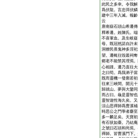
此民之多幸。令我解
爲伏龍。言忠弭伏鱗
建中三年入滅。報齡
云
唐南嶽石頭山希遷傳
釋希遷。姓陳氏。端
不喜葷血。及生岐嶷
母。既冠然諾自許未
洞獠民畏鬼神多淫祀
望。遷輒往毀叢祠奪
郷老不能禁其理焉。
心相踵。遷乃直往大
之曰苟。爲我弟子當
既而靈機一發廓若初
往來三峽間。開元十
歸就山。夢與大鑒同
而占曰。龜是靈智也
靈智遊性海久矣。又
涼山思禪師爲曹溪補
時思公之門學者麏至
多一麟足矣。天寶初
有石状如臺。乃結庵
之號曰石頭和尚焉。
禪師。皆曹溪門下。