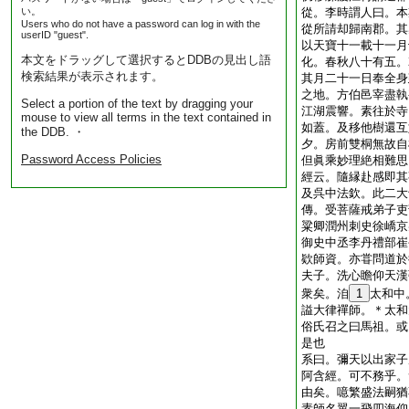
い。
從。李時謂人曰。本
Users who do not have a password can log in with the
從所請却歸南郡。其
userID "guest".
以天寶十一載十一月
本文をドラッグして選択するとDDBの見出し語
化。春秋八十有五。
検索結果が表示されます。
其月二十一日奉全身
之地。方伯邑宰盡執
Select a portion of the text by dragging your
江湖震響。素往於寺
mouse to view all terms in the text contained in
如蓋。及移他樹還互
the DDB. ・
夕。房前雙桐無故自
Password Access Policies
但眞乘妙理絶相難思
經云。隨縁赴感即其
及呉中法欽。此二大
傳。受菩薩戒弟子吏
粱卿潤州刺史徐嶠京
御史中丞李丹禮部崔
欵師資。亦甞問道於
夫子。洗心瞻仰天漢
衆矣。洎
1
太和中
謚大律禪師。＊太和
俗氏召之曰馬祖。或
是也
系曰。彌天以出家子
阿含經。可不務乎。
由矣。噫繁盛法嗣猶
素師名翼一飛四海仰