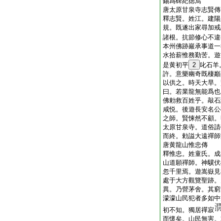
錫爲碑紀徳焉
唐太原甘泉寺志賢傳
釋志賢。姓江。建陽
規。既遂出家尋加戒
諸根。抗節修心不違
本州佛跡巖承事道一
水拾薪惟務勤苦。遊
是黄初平
2
叱石羊
許。意樂幽奇既棲巓
以供之。時天大旱。
曰。若業龍無能爲也
佛勅救百姓乎。敲石
咸悦。後遊長安名公
之師。賢悚然不顧。
太原甘泉寺。道俗請
而終。勅謚大遠禪師
唐黄龍山惟忠傳
釋惟忠。姓童氏。成
山道願禪師。神驥伏
忽千里焉。遊嵩嶽見
處于大方觀覽聖跡。
異。乃營茅舍。其窮
濛濛山民犯者多如中
初不知。獨居禪寂
而懷矣。山民無害。