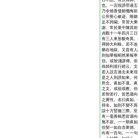
也。一言毀謗罪過五
乃令燒香發願懺悔前
公所誓心斂迹。唯聽
足不跨閫。常習大乘
謝。常於衆中陳其前
貞觀十一年四月三日
有三人來形貌奇異。
禪師大利根。若不改
猶在地獄。又昔有人
則知華報昭然果報寧
信。或智淺謬傳。依
殊師利巡行經云。文
若人説言過去未來現
是之人則謗如來。何
所念。眞如不退。眞
之文。或祖或教。但
若智若行。皆悉迴向
之實性。名曰眞如。
得名。如則不變不異
該十方竪徹三際。至
有一毫善根悉皆迴向
無不寂。一一順眞如
但契一如自含衆徳。
向有一百句。一一句