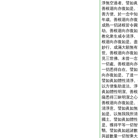
淨無空過者。譬如眞
善根迴向亦復如是。
善方便。於一念中知
年歳。善根迴向亦復
成熟一切諸根皆令圓
劫。善根迴向亦復如
教化衆生咸令清淨。
根迴向亦復如是。盡
妙行。成滿大願無有
世。善根迴向亦復如
見三世佛。未曾一念
一切處。善根迴向亦
一切悉得自在。譬如
向亦復如是。了達一
譬如眞如體性清淨。
以方便集助道法。淨
眞如體性明潔。善根
薩悉得三昧明潔之心
善根迴向亦復如是。
清淨意。譬如眞如無
如是。以無我我所清
國土。譬如眞如體性
是。獲得平等一切智
翳。譬如眞如超諸數
與超數量一切智乘大