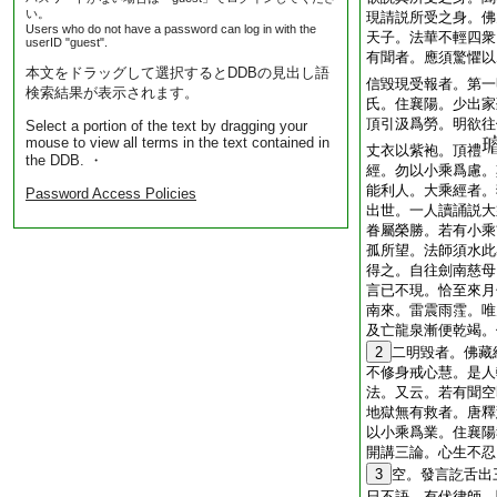
い。
現請説所受之身。佛
Users who do not have a password can log in with the
天子。法華不輕四衆
userID "guest".
有聞者。應須驚懼以
本文をドラッグして選択するとDDBの見出し語
信毀現受報者。第一
検索結果が表示されます。
氏。住襄陽。少出家
頂引汲爲勞。明欲往
Select a portion of the text by dragging your
mouse to view all terms in the text contained in
丈衣以紫袍。頂禮
the DDB. ・
經。勿以小乘爲慮。
能利人。大乘經者。
Password Access Policies
出世。一人讀誦説大
眷屬榮勝。若有小乘
孤所望。法師須水此
得之。自往劍南慈母
言已不現。恰至來月
南來。雷震雨霔。唯
及亡龍泉漸便乾竭。
2
二明毀者。佛藏
不修身戒心慧。是人
法。又云。若有聞空
地獄無有救者。唐釋
以小乘爲業。住襄陽
開講三論。心生不忍
3
空。發言訖舌出
日不語。有伏律師。