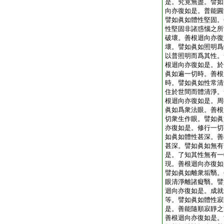
是。究竟無盡。譬如
向亦復如是。普能圓
譬如眞如體性堅固。
性堅固非諸惑惱之所
破壞。善根迴向亦復
壞。譬如眞如照明爲
以普照明而爲其性。
根迴向亦復如是。於
眞如遍一切時。善根
時。譬如眞如性常清
住於世間而體清淨。
根迴向亦復如是。周
眞如爲衆法眼。善根
切衆生作眼。譬如眞
亦復如是。修行一切
如眞如體性甚深。善
甚深。譬如眞如無有
是。了知其性無有一
現。善根迴向亦復如
譬如眞如離衆垢翳。
眼清淨離諸癡翳。譬
迴向亦復如是。成就
等。譬如眞如體性寂
是。善能隨順寂靜之
善根迴向亦復如是。