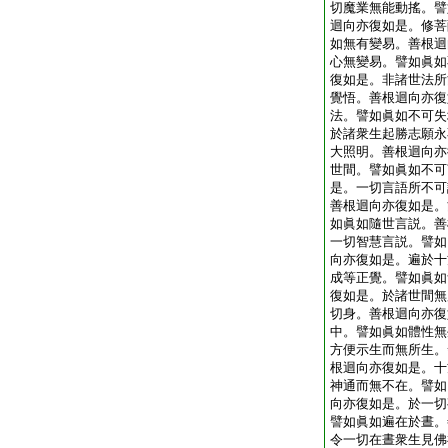
切魔業無能動搖。譬
迴向亦復如是。修菩
如無有變易。善根迴
心無變易。譬如眞如
復如是。非諸世法所
覺悟。善根迴向亦復
法。譬如眞如不可失
於諸衆生起勝志願永
大照明。善根迴向亦
世間。譬如眞如不可
是。一切言語所不可
善根迴向亦復如是。
如眞如隨世言説。善
一切智慧言説。譬如
向亦復如是。遍於十
成等正覺。譬如眞如
復如是。於諸世間無
切身。善根迴向亦復
中。譬如眞如體性無
方便示生而無所生。
根迴向亦復如是。十
神通而無不在。譬如
向亦復如是。於一切
譬如眞如遍在於晝。
令一切在晝衆生見佛