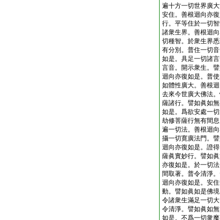
遍十方一切世界廣大
安住。善根迴向亦復
行。平等住於一切智
諸衆生界。善根迴向
切種智。於衆生界悉
有分別。普住一切音
如是。具足一切諸言
言音。開示衆生。譬
迴向亦復如是。普使
如體性廣大。善根迴
去來今世廣大佛法。
薩諸行。譬如眞如無
如是。爲欲安處一切
劫修菩薩行無有間息
遍一切法。善根迴向
攝一切寛廣法門。譬
迴向亦復如是。證得
薩眞實妙行。譬如眞
亦復如是。於一切法
間取著。普令清淨。
迴向亦復如是。安住
動。譬如眞如是佛境
令諸衆生滿足一切大
令清淨。譬如眞如無
如是。不爲一切衆魔