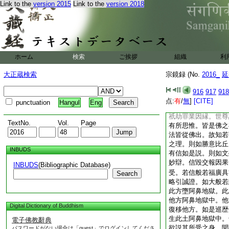
Link to the
version 2015
Link to the
version 2018
罪故。於若干百千世
根法師。於今東方過
莊嚴。於中得阿耨多
光明威徳王如來應供
其勝意比丘今我身是
相門時。受如是苦分
ホーム
検索
ご挨拶
組織
利
菩薩心者。若發小乘
罪。不欲受如是苦惱
大正蔵検索
宗鏡録 (No.
2016_
延
處所可生瞋癡。佛告
得何等利。世尊。我
916
917
918
縁故。所在生處利根
点:
有
/
無
]
[CITE]
punctuation
Hangul
Eng
法。文殊師利。爲誰
祇劫罪業因縁。世尊
TextNo.
Vol.
Page
有所思惟。皆是佛之
法皆從佛出。故知若
之理。則如勝意比丘
INBUDS
有信如是説。則如文
妙辯。信毀交報因果
INBUDS
(Bibliographic Database)
受。若信般若福廣具
Search
略引誠證。如大般若
此方墮阿鼻地獄。此
他方阿鼻地獄中。他
Digital Dictionary of Buddhism
復移他方。如是巡歴
生此土阿鼻地獄中。
電子佛教辭典
欲説其所受之身。聞
パスワードがない場合は「guest」でログインしてくださ