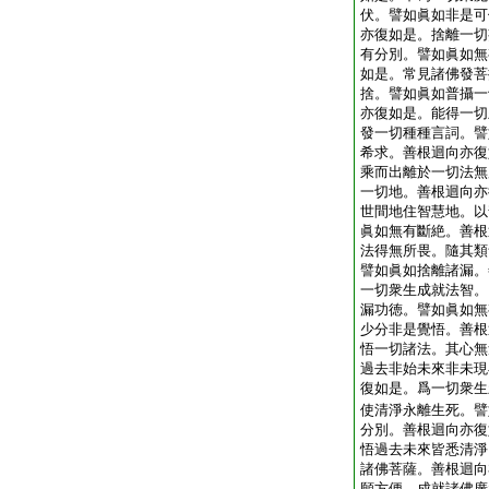
伏。譬如眞如非是可
亦復如是。捨離一切
有分別。譬如眞如無
如是。常見諸佛發菩
捨。譬如眞如普攝一
亦復如是。能得一切
發一切種種言詞。譬
希求。善根迴向亦復
乘而出離於一切法無
一切地。善根迴向亦
世間地住智慧地。以
眞如無有斷絶。善根
法得無所畏。隨其類
譬如眞如捨離諸漏。
一切衆生成就法智。
漏功徳。譬如眞如無
少分非是覺悟。善根
悟一切諸法。其心無
過去非始未來非未現
復如是。爲一切衆生
使清淨永離生死。譬
分別。善根迴向亦復
悟過去未來皆悉清淨
諸佛菩薩。善根迴向
願方便。成就諸佛廣