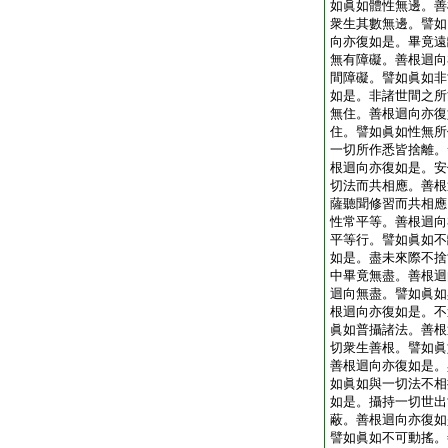
如眞如體性無邊。善
衆生其數無邊。譬如
向亦復如是。畢竟遠
無有障礙。善根迴向
間障礙。譬如眞如非
如是。非諸世間之所
無住。善根迴向亦復
住。譬如眞如性無所
一切所作悉皆捨離。
根迴向亦復如是。安
切法而共相應。善根
薩聽聞修習而共相應
性常平等。善根迴向
平等行。譬如眞如不
如是。盡未來際不捨
中畢竟無盡。善根迴
迴向無盡。譬如眞如
根迴向亦復如是。不
眞如普攝諸法。善根
切衆生善根。譬如眞
善根迴向亦復如是。
如眞如與一切法不相
如是。攝持一切世出
蔽。善根迴向亦復如
譬如眞如不可動搖。