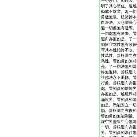
一心妙門。如經云。
明了其心堅住。遠離
動成不壞業。趣一切
勇猛無畏。植諸徳本
白淨法。大悲増長心
遍一切處無有邊際。
一切處無有邊際。譬
迴向亦復如是。了一
如恒守本性無有改變
守其本性始終不改。
性爲性。善根迴向亦
爲性。譬如眞如無相
是。了一切法無相爲
終無退轉。善根迴向
諸佛法永不退轉。譬
行處。善根迴向亦復
處。譬如眞如離境界
亦復如是。離境界相
滿境界。譬如眞如能
如是。悉能安立一切
順。善根迴向亦復如
譬如眞如無能測量。
虚空界盡衆生心無能
一切。善根迴向亦復
界。譬如眞如常住無