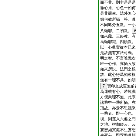
而不非。則非是是是
徹心原。心色一如何
是非競生。法外無心
録何教所攝
答。眞
不同略分五教。一小
八頼耶。二初教。
如來藏。三終教。有
爲頼耶識。四頓教。
以一心眞實從本已來
是故無有妄法可顯。
明之智。不言唯識次
唯一心作。亦攝入故
如來所説。法門之根
故。此心得爲如來根
無有一理不具。如明
7
寶印文成更無前
爲運載有心。若境識
方便乘理不無。此宗
諸乘中一乘所攝。亦
頂故。亦云不思議乘
一乘者。即一心也。
境。則運入六趣之門
之地。楞伽經云。云
妄想如實處不生妄想
生死妄。即涅槃眞頓