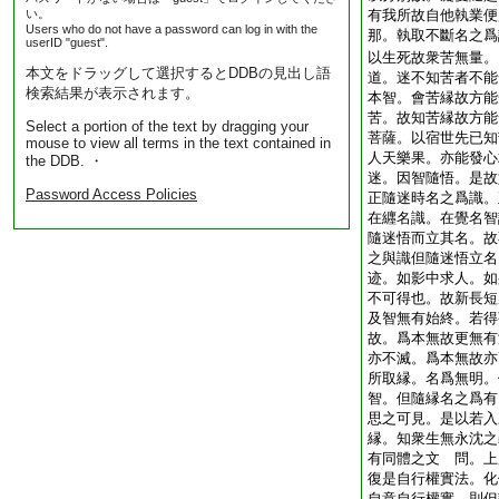
い。
有我所故自他執業便
Users who do not have a password can log in with the
那。執取不斷名之爲
userID "guest".
以生死故衆苦無量。
本文をドラッグして選択するとDDBの見出し語
道。迷不知苦者不能
検索結果が表示されます。
本智。會苦縁故方能
苦。故知苦縁故方能
Select a portion of the text by dragging your
菩薩。以宿世先已知
mouse to view all terms in the text contained in
人天樂果。亦能發心
the DDB. ・
迷。因智隨悟。是故
Password Access Policies
正隨迷時名之爲識。
在纒名識。在覺名智
隨迷悟而立其名。故
之與識但隨迷悟立名
迹。如影中求人。如
不可得也。故新長短
及智無有始終。若得
故。爲本無故更無有
亦不滅。爲本無故亦
所取縁。名爲無明。
智。但隨縁名之爲有
思之可見。是以若入
縁。知衆生無永沈之
有同體之文
問。上
復是自行權實法。化
自意自行權實。則但