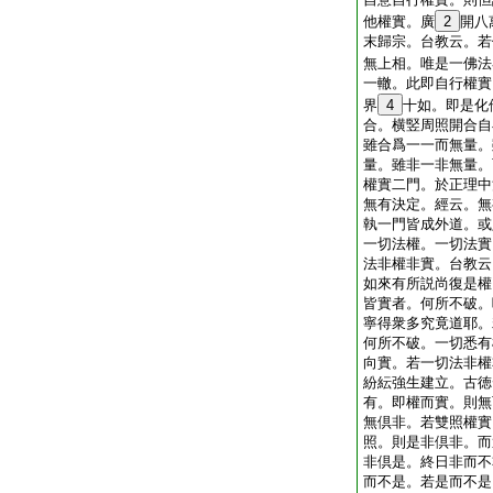
他權實。廣
2
開八
末歸宗。台教云。若
無上相。唯是一佛法
一轍。此即自行權實
界
4
十如。即是化
合。横竪周照開合自
雖合爲一一而無量。
量。雖非一非無量。
權實二門。於正理中
無有決定。經云。無
執一門皆成外道。或
一切法權。一切法實
法非權非實。台教云
如來有所説尚復是權
皆實者。何所不破。
寧得衆多究竟道耶。
何所不破。一切悉有
向實。若一切法非權
紛紜強生建立。古徳
有。即權而實。則無
無倶非。若雙照權實
照。則是非倶非。而
非倶是。終日非而不
而不是。若是而不是