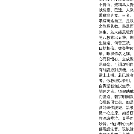
不覺而。覺稱爲大覺
以情塵。已遣。人乘
乘猶非究竟。何者。
攀縁萬途自正。是以
之教爲眞教。擧足而
無生。若未能萬境齊
開八教乘出五乘。則
生路遠。何啻三祇。
日劫相倍。雖登聖位
磨。唯得假名之稱。
心而見悟心。全成覺
易絲毫。可謂虚明自
有能説必對所機。此
當上上機。若已達者
者。假教理以發明。
自覺聖智無説無示。
闇昧之者。須假助成
而體道。若宗明則教
心境智倶亡矣。如是
眞能聽佛説經。親談
徹一心之原。如首楞
救深誨垂泣。叉手而
妙音。悟妙明心元所
佛現説法音。現以縁