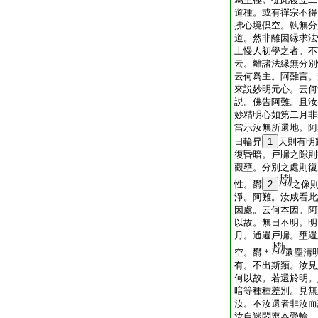
道種。或有禪宗不得
拂心境倶空。執無分
道。然非離因縁求法
上慢人初學之者。不
云。離諸法縁無分別
云何爲主。阿難言。
來説妙明元心。云何
説。佛告阿難。且汝
妙精明心如第二月非
當示汝無所還地。阿
日輪昇
1
天則有明
復昏暗。戸牖之隙則
觀壅。分別之處則復
性。欝
2
之像
淨。阿難。汝咸看此
因處。云何本因。阿
以故。無日不明。明
月。通還戸牖。壅還
空。欝＊
還塵清
有。不出斯類。汝見
何以故。若還於明。
暗等種種差別。見無
汝。不汝還者非汝而
汝自迷悶喪本受輪。