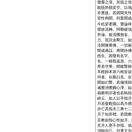
聲塵之境。所脱之境
能脱所脱皆空。以強
非實故。若因聞見性
背性徇聞。則畜聞成
今此娑婆國。聲論得
聲故流轉。阿難縱強
所淪。旋流獲無妄。
力。宣説金剛王。如
汝聞微塵佛。一切祕
聞成過誤。將聞持佛
然生。因聲有名字。
名。一根既返原。六
界若空華。聞復瞖根
耳根歸本原六根皆寂
何者。在眼曰見。在
聞如幻瞖。若攝境歸
滅塵消覺圓心淨。如
藉教明宗者也若執指
經云。如人以手指月
月若復觀指以爲月體
亦亡其指夫三乘十二
月了知所標。若因教
言教如指心性如月。
見月人更不存指。或
消歸自己。但逐文句