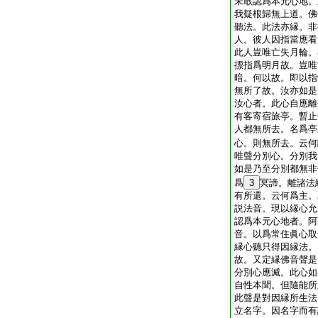
未敢認爲本元心地。
我疑根歸無上道。佛
聽法。此法亦縁。非
人。彼人因指當應看
此人豈唯亡失月輪。
摽指爲明月故。豈唯
暗。何以故。即以指
無所了故。汝亦如是
汝心者。此心自應離
有客寄宿旅亭。暫止
人都無所去。名爲亭
心。則無所去。云何
唯聲分別心。分別我
如是乃至分別都無非
爲
3
冥諦。離諸法
有所還。云何爲主。
説法音。現以縁心允
認爲本元心地者。阿
音。以爲常住眞心取
縁心聽只得因縁法。
故。又定縁佛音聲是
分別心應滅。此心如
自性本聞。但隨能所
此聲是對因縁所生法
立名字。因名字而有