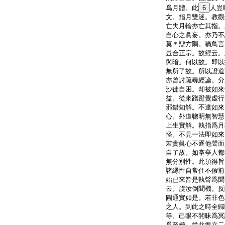
爲月體。此
6
人豈
文。指月雙迷。教觀
亡失月輪亦亡其指。
自心之眞妄。亦乃不
莫＊辯方隅。猶鳥言
豈合正宗。故經云。
與暗。何以故。即以
無所了故。所以證道
亦曾討疏尋經論。分
沙徒自困。却被如來
益。從來蹭蹬覺虚行
邪錯知解。不達如來
心。外道聰明無智慧
上生實解。執指爲月
怪。不見一法即如來
若實眞心不逐他聲而
自了故。如掌亭人都
無分別性。此須得旨
諸縁性自常住不假前
始已來皆是執聲爲聞
云。旋汝倒聞機。反
圓通實如是。若非色
之人。到此之時全歸
等。己眼不開昧爲冥
爲至極。從此復立二