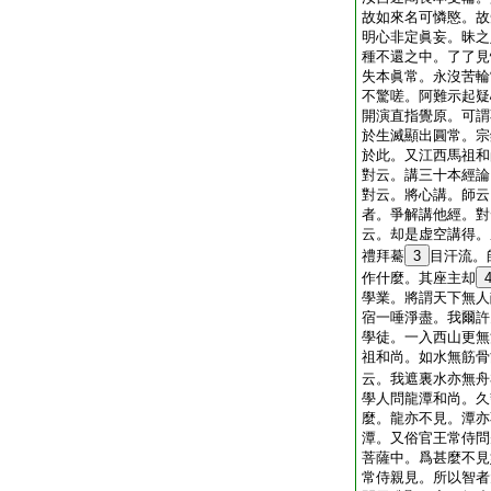
故如來名可憐愍。故
明心非定眞妄。昧之
種不還之中。了了見
失本眞常。永沒苦輪
不驚嗟。阿難示起疑
開演直指覺原。可謂
於生滅顯出圓常。宗
於此。又江西馬祖和
對云。講三十本經論
對云。將心講。師云
者。爭解講他經。對
云。却是虚空講得。
禮拜驀
3
目汗流。
作什麼。其座主却
學業。將謂天下無人
宿一唾淨盡。我爾許
學徒。一入西山更無
祖和尚。如水無筋骨
云。我遮裏水亦無舟
學人問龍潭和尚。久
麼。龍亦不見。潭亦
潭。又俗官王常侍問
菩薩中。爲甚麼不見
常侍親見。所以智者