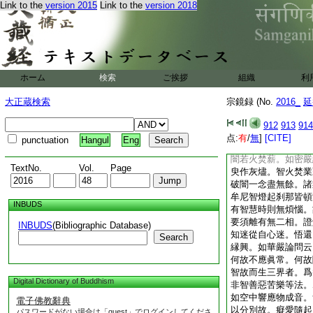
Link to the
version 2015
Link to the
version 2018
淨。指第三別教菩提
清淨。指第四圓教菩
重重十惡。況第二第
聞此勝妙功徳。當自
明栴檀。故知見佛罪
得道業亡。若鴦崛摩
ホーム
検索
ご挨拶
組織
利
我縁生性空。無我則
無所受罪之法。人法
大正蔵検索
宗鏡録 (No.
2016_
延
罪生心滅罪滅故。若
猶伊蘭之林布栴檀之
912
913
914
桂燼之光明。能悟此
点:
有
/
無
]
[CITE]
punctuation
Hangul
Eng
鏡業海頓枯。如風吹
闇若火焚薪。如密嚴
TextNo.
Vol.
Page
臾作灰燼。智火焚業
破闇一念盡無餘。諸
牟尼智燈起刹那皆頓
INBUDS
有智慧時則無煩惱。
要須離有無二相。證
INBUDS
(Bibliographic Database)
知迷從自心迷。悟還
Search
縁興。如華嚴論問云
何故不應眞常。何故
智故而生三界者。爲
Digital Dictionary of Buddhism
非智善惡苦樂等法。
如空中響應物成音。
電子佛教辭典
以分別故。癡愛隨起
パスワードがない場合は「guest」でログインしてくださ