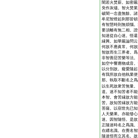
闇若火焚薪。如密嚴
臾作灰燼。智火焚業
破闇一念盡無餘。諸
牟尼智燈起刹那皆頓
有智慧時則無煩惱。
要須離有無二相。證
知迷從自心迷。悟還
縁興。如華嚴論問云
何故不應眞常。何故
智故而生三界者。爲
非智善惡苦樂等法。
如空中響應物成音。
以分別故。癡愛隨起
有我所故自他執業便
那。執取不斷名之爲
以生死故衆苦無量。
道。迷不知苦者不能
本智。會苦縁故方能
苦。故知苦縁故方能
菩薩。以宿世先已知
人天樂果。亦能發心
迷。因智隨悟。是故
正隨迷時名之爲識。
在纒名識。在覺名智
隨迷悟而立其名。故