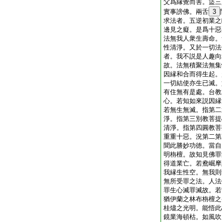
父爲縁覺而害。盜三
實事謗佛。兩舌
3
求法者。五逆初業之
邊見之癡。是爲十惡
法無我人衆生壽命。
性清淨。又於一切法
者。我不説是人趣向
故。法無積聚法無集
因縁和合而得生起。
一切結使亦生已滅。
有住無有是處。台教
心。若知如來説因縁
若無生無滅。指第二
淨。指第三別教菩提
清淨。指第四圓教菩
重重十惡。況第二第
聞此勝妙功徳。當自
明栴檀。故知見佛罪
得道業亡。若鴦崛摩
我縁生性空。無我則
無所受罪之法。人法
罪生心滅罪滅故。若
猶伊蘭之林布栴檀之
桂燼之光明。能悟此
鏡業海頓枯。如風吹