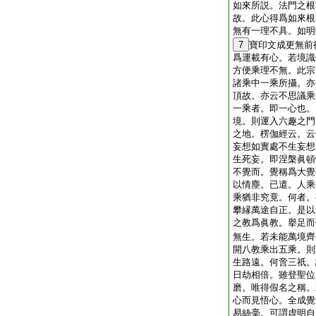
如來所説。法門之根
故。此心得爲如來根
無有一理不具。如明
7
寶印文成更無前
爲運載有心。若境識
方便乘理不無。此宗
諸乘中一乘所攝。亦
頂故。亦云不思議乘
一乘者。即一心也。
境。則運入六趣之門
之地。楞伽經云。云
妄想如實處不生妄想
生死妄。即涅槃眞頓
不覺而。覺稱爲大覺
以情塵。已遣。人乘
乘猶非究竟。何者。
攀縁萬途自正。是以
之教爲眞教。擧足而
無生。若未能萬境齊
開八教乘出五乘。則
生路遠。何啻三祇。
日劫相倍。雖登聖位
磨。唯得假名之稱。
心而見悟心。全成覺
易絲毫。可謂虚明自