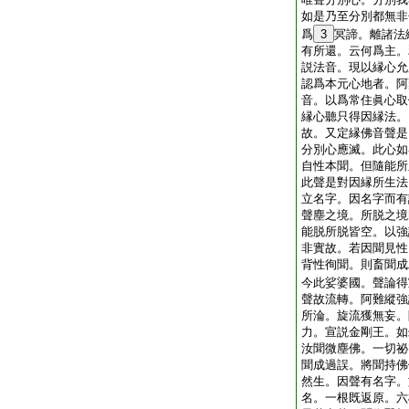
如是乃至分別都無非
爲
3
冥諦。離諸法
有所還。云何爲主。
説法音。現以縁心允
認爲本元心地者。阿
音。以爲常住眞心取
縁心聽只得因縁法。
故。又定縁佛音聲是
分別心應滅。此心如
自性本聞。但隨能所
此聲是對因縁所生法
立名字。因名字而有
聲塵之境。所脱之境
能脱所脱皆空。以強
非實故。若因聞見性
背性徇聞。則畜聞成
今此娑婆國。聲論得
聲故流轉。阿難縱強
所淪。旋流獲無妄。
力。宣説金剛王。如
汝聞微塵佛。一切祕
聞成過誤。將聞持佛
然生。因聲有名字。
名。一根既返原。六