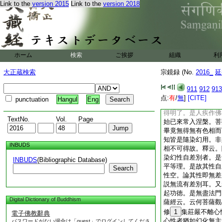
Link to the
version 2015
Link to the
version 2018
妙旨矣
問。無明違
然。本覺淨法云何復
由對治彼染法差別故
起信論云。對業識等
沙性徳。如是染淨皆
無體染法尚空。淨法
ホーム
検索
ご挨拶
組織
利
垢實性即無淨相。
因客塵煩惱不染而染
大正蔵検索
宗鏡録 (No.
2016_
延
因始覺般若不淨而淨
是以眞如一心湛然不
911
912
913
空。祖師云。
5
性
点:
有
/
無
]
[CITE]
punctuation
Hangul
Eng
華嚴經頌云。若有知
得明了。是人疾作佛
TextNo.
Vol.
Page
始已來常入涅槃。菩
畢竟無得無有色相而
知皆是隨染幻用。非
INBUDS
相不可得故。釋云。
染幻性自差別者。是
INBUDS
(Bibliographic Database)
平等理。是故其性自
Search
性空。論其性即無差
説無流有差別耳。又
起功徳。是無盡法門
Digital Dictionary of Buddhism
薩經云。云何菩薩觀
修
1
集莊嚴不離心
電子佛教辭典
心性者猶如幻化無主
パスワードがない場合は「guest」でログインしてくださ