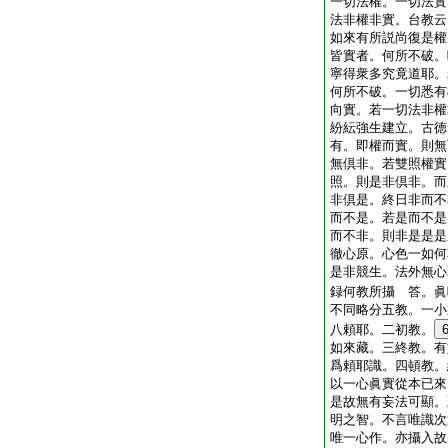
一切法權。一切法實
法非權非實。台教云
如來有所説尚復是權
皆實者。何所不破。
寧得衆多究竟道耶。
何所不破。一切悉有
向實。若一切法非權
紛紜強生建立。古徳
有。即權而實。則無
無倶非。若雙照權實
照。則是非倶非。而
非倶是。終日非而不
而不是。若是而不是
而不非。則非是是是
徹心原。心色一如何
是非競生。法外無心
録何教所攝
答。眞
不同略分五教。一小
八頼耶。二初教。
如來藏。三終教。有
爲頼耶識。四頓教。
以一心眞實從本已來
是故無有妄法可顯。
明之智。不言唯識次
唯一心作。亦攝入故