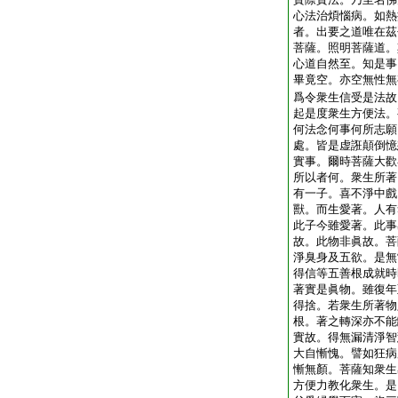
心法治煩惱病。如熱
者。出要之道唯在茲
菩薩。照明菩薩道。
心道自然至。知是事
畢竟空。亦空無性無
爲令衆生信受是法故
起是度衆生方便法。
何法念何事何所志願
處。皆是虚誑顛倒憶
實事。爾時菩薩大歡
所以者何。衆生所著
有一子。喜不淨中戲
獸。而生愛著。人有
此子今雖愛著。此事
故。此物非眞故。菩
淨臭身及五欲。是無
得信等五善根成就時
著實是眞物。雖復年
得捨。若衆生所著物
根。著之轉深亦不能
實故。得無漏清淨智
大自慚愧。譬如狂病
慚無顏。菩薩知衆生
方便力教化衆生。是