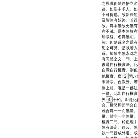
之與識但隨迷悟立名
迹。如影中求人。如
不可得也。故新長短
及智無有始終。若得
故。爲本無故更無有
亦不滅。爲本無故亦
所取縁。名爲無明。
智。但隨縁名之爲有
思之可見。是以若入
縁。知衆生無永沈之
有同體之文
問。上
復是自行權實法。化
自意自行權實。則但
他權實。廣
2
開八
末歸宗。台教云。若
無上相。唯是一佛法
一轍。此即自行權實
界
4
十如。即是化
合。横竪周照開合自
雖合爲一一而無量。
量。雖非一非無量。
權實二門。於正理中
無有決定。經云。無
執一門皆成外道。或