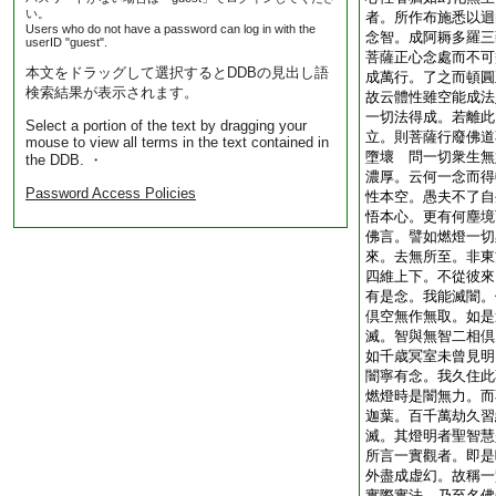
い。
者。所作布施悉以迴
Users who do not have a password can log in with the
念智。成阿耨多羅三
userID "guest".
菩薩正心念處而不可
本文をドラッグして選択するとDDBの見出し語
成萬行。了之而頓圓
検索結果が表示されます。
故云體性雖空能成法
一切法得成。若離此
Select a portion of the text by dragging your
立。則菩薩行廢佛道
mouse to view all terms in the text contained in
墮壞
問
一切衆生無
the DDB. ・
濃厚。云何一念而得
Password Access Policies
性本空。愚夫不了自
悟本心。更有何塵境
佛言。譬如燃燈一切
來。去無所至。非東
四維上下。不從彼來
有是念。我能滅闇。
倶空無作無取。如是
滅。智與無智二相倶
如千歳冥室未曾見明
闇寧有念。我久住此
燃燈時是闇無力。而
迦葉。百千萬劫久習
滅。其燈明者聖智慧
所言一實觀者。即是
外盡成虚幻。故稱一
實際實法。乃至名佛