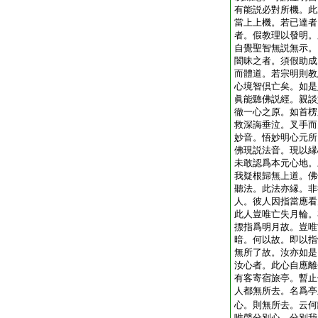
有能説必對所機。此
當上上機。若已達者
者。假教理以發明。
自覺聖智無説無示。
闇昧之者。須假助成
而體道。若宗明則教
心境智倶亡矣。如是
眞能聽佛説經。親談
徹一心之原。如首楞
救深誨垂泣。叉手而
妙音。悟妙明心元所
佛現説法音。現以縁
未敢認爲本元心地。
我疑根歸無上道。佛
聽法。此法亦縁。非
人。彼人因指當應看
此人豈唯亡失月輪。
摽指爲明月故。豈唯
暗。何以故。即以指
無所了故。汝亦如是
汝心者。此心自應離
有客寄宿旅亭。暫止
人都無所去。名爲亭
心。則無所去。云何
唯聲分別心。分別我