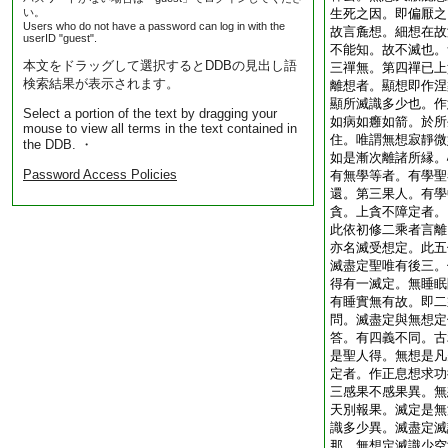
い。
生死之因。即偏厭之
Users who do not have a password can log in with the
故言麁想。細想在故
userID "guest".
不能知。故不滅也。
本文をドラッグして選択するとDDBの見出し語
三禪無。第四禪已上
検索結果が表示されます。
離想者。顯想即作涅
顯所滅識多少也。作
Select a portion of the text by dragging your
如病如癰如箭。於所
mouse to view all terms in the text contained in
住。唯謂無想寂靜微
the DDB. ・
如是漸次離諸所縁。
Password Access Policies
有無學等者。有學聖
還。第三果人。有學
貪。上貪不障定者。
此依初修二乘者言離
亦名滅受想定。此五
滅盡定聖唯有後三。
得有一滅定。無睡眠
有睡實無有故。即二
問。滅盡定與無想定
答。有四義不同。古
是聖人得。無想是凡
定者。作正息想求功
三感果不感果異。無
天別報果。滅定是無
識多少異。滅盡定滅
那。無想定滅識少空