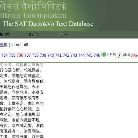
火不能害。佛言是兒
知自心所造他力不移。則
黒白之報斯在。善惡果報雖
現。如入楞伽經偈云。譬
有。熏習鏡心見。凡夫言
是故分別二。如實但知心。
用条件
使い方
English
實識心。如鏡中自見面
生執取。既解相縛業海
壽
集 ) in Vol. 48
云。消滅一切諸所有業。
是曰智慧
問。意識於
734
735
736
737
738
739
740
741
742
743
744
745
746
[行番号:
無
/
五位行相。能令意識不
想天者。謂修彼定厭麁想
行心及心所。想滅爲首。
定者。謂無想定滅盡定。
。無想定者。謂有異生伏
出離想作意爲先。令不
爲首。立無想名。令身安
定者。謂有無學或有學
貪。上貪不定。由止息想
恒行染汚心心所滅。立
亦名定。無心睡眠與悶
悶絶。令前六識皆不現
有四。除在滅定聖。唯後
薩唯得有一。無睡悶故。
力者。謂諸外道。以想爲