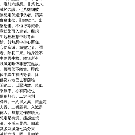
。唯前六識想。非第七八。
滅於六識。七八微細彼
無想定伏遍淨貪者。謂第
貪猶未伏。顯離欲也。出
槃想也。不恒行等滅者。
意伏染而入定者。觀想
生起種種想中厭背而
妙。於無想中持心而住。
心便寂滅。滅盡定者。謂
者。除初二果。唯身證不
中除異生故。離無所有
以滅定唯依非想定起故。
。菩薩伏不離貪。即此
位中異生有四等者。除
佛及八地已去菩薩唯
悶絶二。以惡法故。現似
乘無學。亦有悶絶也
倶稱無心。二定何別
釋云。一約得人異。滅盡定
夫得。二祈願異。入滅盡
徳入。無想定作解脱入。
想定是有漏。能感無想
漏。不感三界果。四滅
識多兼滅第七染分末
滅前六識
問。且如滅