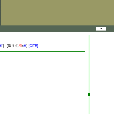
有
] [返り点:
有
/
無
]
[CITE]