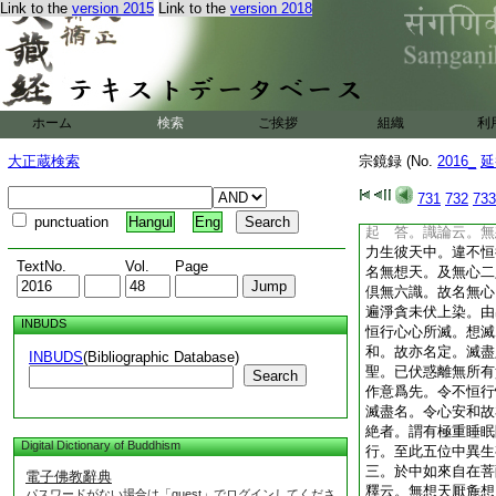
Link to the
version 2015
Link to the
version 2018
如樹提生於猛火之中
業報。非我所作。故
3
昇沈之路匪遙。
殊。皆從妄想心鏡所
如鏡中像。雖見而非
有二。不知唯心見。
ホーム
検索
ご挨拶
組織
利
分別則不生。故知若
像。終不更於外塵妄
大正蔵検索
宗鏡録 (No.
2016_
延
全枯。如賢劫定意經
覩見一切衆生根原。
731
732
733
五位不起者。如何是
punctuation
Hangul
Eng
起
答。識論云。無
力生彼天中。違不恒
TextNo.
Vol.
Page
名無想天。及無心二
倶無六識。故名無心
遍淨貪未伏上染。由
INBUDS
恒行心心所滅。想滅
和。故亦名定。滅盡
INBUDS
(Bibliographic Database)
聖。已伏惑離無所有
Search
作意爲先。令不恒行
滅盡名。令心安和故
絶者。謂有極重睡眠
Digital Dictionary of Buddhism
行。至此五位中異生
三。於中如來自在菩
電子佛教辭典
釋云。無想天厭麁想
パスワードがない場合は「guest」でログインしてくださ