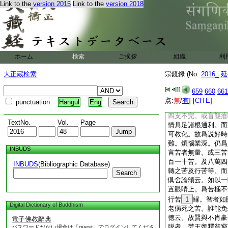
Link to the
version 2015
Link to the
version 2018
今日不可因循。夫業
身者。如爪上之塵。
處三塗地而永埋塵劫
支。設暫生人中千般
根利而信邪。或身器
可化。無由證眞。如
ホーム
検索
ご挨拶
組織
利
得。佛世難値。好時
治。若墮地獄燒炙屠
大正蔵検索
宗鏡録 (No.
2016_
延
生共相殘害。亦不可
亦不可化。若生長壽
659
660
661
味。故皆不覺知。如
点:
無
/
有
]
[CITE]
punctuation
Hangul
Eng
人身愚不可教化。雖
四支不完。或盲聾瘖
TextNo.
Vol.
Page
情具足諸根通利。而
可教化。故爲説好時
難。煩惱業深。仍爲
INBUDS
言苦者無量。或三苦
百一十苦。及八萬四
INBUDS
(Bibliographic Database)
轉之苦及行苦等。而
Search
倶舍論頌云。如以一
置眼睛上。爲苦極不
行苦
1
縁。智者如
Digital Dictionary of Buddhism
老病死之苦。誰能免
徳云。故賢與不肖豪
電子佛教辭典
脱者。梵王帝釋貧窮
パスワードがない場合は「guest」でログインしてくださ