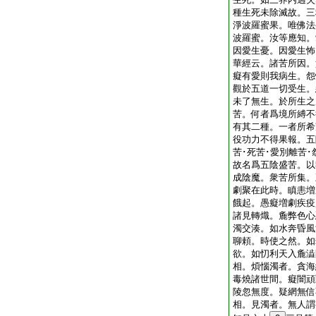
種生死未除滅故。三
淨波羅蜜果。唯佛法
波羅蜜。汝等應知。
因愛生憂。因愛生怖
華經云。諸苦所因。
癡有愛則我病生。怨
觀於五道一切受生。
未了無生。於所生之
苦。何者爲境所縛不
有其二種。一者所希
役功力不得果報。五
苦･死苦･愛別離苦
故名爲五陰盛苦。以
成陰魔。衆苦所集。
劇聚在此時。瞋恚増
餓起。愚癡増劇疾疫
諸見轉熾。麁弊色心
濁交湊。如水奔昏風
聊頼。時使之然。如
欲。如忉利天入麁澁
相。煩惱濁者。貪海
毒燒諸世間。癡闇頑
陵忽無度。疑網無信
相。見濁者。無人謂