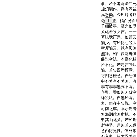
事。若不能深濟生死
虚煩製作。爲有深益
焉惑僞。今所録者略
毫
1
釐。指百分而
子細披尋。覽之如登
又此雖假文言。一一
著昧我正宗。如經云
猶少。有所得心説大
智度論云。執有與無
無諍。如牛皮龍繩倶
佛説空法。本爲化於
所不化。若定言諸法
論。若失四悉檀意。
得四悉檀意。自他倶
中不著有不著無。有
非有非非無亦不著。
容難。譬如以刀斫空
縁説法。自無所著。
道。而存中失觀。空
司南之車。本示迷者
無邪則鏡無所施。不
申其由此矣。若如斯
所轉乎。是以若未遇
意内得見性。但外學
不入道。故大涅槃經