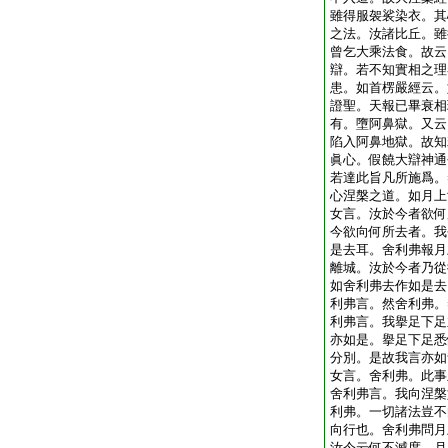
雖得服袈裟染衣。其
之法。汝諸比丘。雖
曾乞大乘法食。故云
辯。若不知實相之理
患。如首楞嚴經云。
證聖。天報已畢衰相
有。墮阿鼻獄。又云
陷入阿鼻地獄。故知
眞心。假饒大辯神通
若達此旨凡所施爲。
心涅槃之道。如月上
女言。汝於今者欲何
今欲向何所去者。我
是去耳。舍利弗報月
離城。汝於今者乃從
如舍利弗去作如是去
利弗言。然舍利弗。
利弗言。我擧足下足
亦如是。擧足下足悉
分別。是故我言亦如
女言。舍利弗。此事
舍利弗言。我向涅槃
利弗。一切諸法豈不
向行也。舍利弗問月
汝今云何不滅度。月