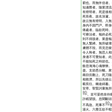
窮也。而無伴侶者。
知邊際者。隨業漂流
有燈明者。死是後相
死長夜。故名深邃。
故云無有燈明。入無
身内不因門戸。即身
痛處者。臨欲死時。
可療治者。報終必死
到不得脱者。業盡報
無人繋縛。無所破壞
膚體不毀。而見悲痠
令人怖者。無恐人相
身邊不可覺知者。此
不能知死之時節也。
餘息淹淹心魂愀愀。
盡。支節悉分離。衆
兩目倶翻上。死刀隨
相救濟。所以先徳云
載長往。幽途綿邈。
安寄。聖賢訶棄無所
。豈可晏然坐待
詐眠望脱。忽聞斷頭
不爲急。死事不
湯火。六塵五欲不暇