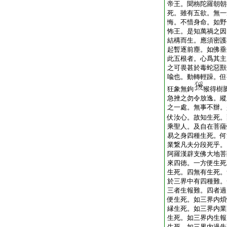
帝王。聞栴陀羅朝朝
死。雖有五欲。無一
悔。不惜身命。如野
怖王。是知萬禍之因
結構而生。應須密護
起暫逐前塵。如佛垂
此五根者。心爲其主
之可畏甚於毒蛇惡獸
喩也。動轉輕躁。但
狂象無鉤
猴得樹
急挫之勿令放逸。縱
之一處。無事不辦。
伏汝心。故知生死。
乘聖人。及自在菩薩
易之身四種生死。何
業繋凡夫分段死乎。
阿羅漢辟支佛大地菩
來四徳。一方便生死
生死。四無有生死。
於三界中有四種難。
三者生報難。四者過
便生死。如三界内煩
縁生死。如三界内業
生死。如三界内生報
生死。如三界内過失