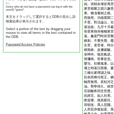
い。
凶。併歸灰壤皆爲苦
Users who do not have a password can log in with the
衆苦積聚之因六趣受
userID "guest".
果。猶飡毒樹之根。
本文をドラッグして選択するとDDBの見出し語
而致死。功徳黒闇二
検索結果が表示されます。
不受。對法論云。生
逼迫故。九月十月處
Select a portion of the text by dragging your
長受寒熱等種種衆苦
mouse to view all terms in the text contained in
逼。趣産門時其苦難
the DDB. ・
錐刺。不覺失聲。廢
Password Access Policies
生苦。老苦者。時分
根熟昧。皮膚緩皺。
坐呻吟。喘息氣逆。
情彌篤。世事皆息。
嬰兒。狂猶鬼著。以
壞之時落日西垂。萎
三種出家禪誦之味。
壯色而將付死王。猶
軸而無用。若枯河乏
油。勢寧得久。病苦
百節酸疼四支苦楚。
此經言。如人壯美。
便捉獲。挑其眼目。
容頓改。爲人惡賤。
人所惡亦復如是。爲
怖畏之由。如雹壞苗