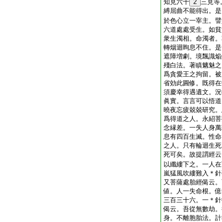
知見六十
2
三見等
縛屈曲不能得出。是
於色心立一宰主。譬
六道處處受生。如貧
衆生濁相。命濁者。
轉烟迴眴息不住。是
遮障増劇。境飄識焔
殘白法。著瞋魑魅之
爲貪愛王之拘留。被
省効此圓修。既得在
須慶幸得遇遺文。況
眞實。言言可以悟道
曉夜忘疲兢兢研究。
爲得道之人。永紹菩
念縁差。一失人身萬
息有四百生滅。性命
之人。只有輪迴生死
死可矣。故提謂經云
以纖縷下之。一人在
嵐猛風吹縷難入＊針
又菩薩處胎經偈云。
値。人一失命根。億
三百三十六。一＊針
偈云。吾從無數劫。
身。不離胞胎法。計