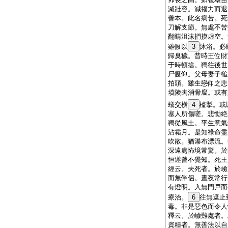
滅壯容。減福力而退
善本。此名病苦。死
刀解支節。無處不苦
翻睛沮沫捫摸虚空。
雖假以
3
沐浴。必
歸臭穢。昔時王位財
于時頓捨。獨往後世
尸偃仰。父母妻子槌
拍頭。雖生戀仰之悲
墳陵肉消骨腐。或有
蟻交横
4
樝掣。或
塞人所傷嗟。悲慟絶
獨從風土。平生意氣
沾霜月。是知祿命盡
吹散。猶瀑布漂流。
深遠處怖境常驚。於
恒遂曾不覺知。死王
經云。夫死者。於嶮
而無伴侶。晝夜常行
有燈明。入無門戸而
療治。
6
往無遮止
毒。非是惡色而令人
釋云。於嶮難處者。
資糧者。無善法以自