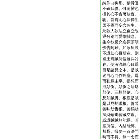
純作白狗形。積骨億
不値我體。何況雜色
攝其心不貪著放逸。
馳。皆爲明心決擇生
因不覺而妄念忽生。
此執人執法立自立他
逐分別而愛憎關念。
生今欲反究妄原須明
佛告阿難。如汝所説
不識知心目所在。則
國王爲賊所侵發兵討
在。使汝流轉心目爲
目是諸見之本。是以
迷自心而作外塵。爲
而強爲主宰。從想而
成顛倒。顛倒之法略
顛倒。三想顛倒。心
想如賊脚。根塵是賊
是以見劫眼根。善聲
善味劫舌根。善觸劫
法財傾竭智藏空虚。
或識賊賊無能爲。若
塵所侵。内結能縛。
無爲。撮要一百法門
時而不具。無一念而