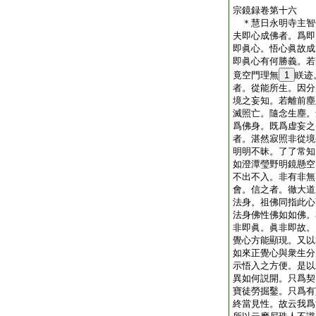
宗鏡録卷第十六
＊慧日永明寺主
夫即心成佛者。爲即
即眞心。悟心眞故成
即眞心有何勝義。若
竟空門理無
1
眹迹
者。從能所生。因分
境之妄知。若離前塵
滅照亡。隨念生塵。
爲佛身。既爲虚妄之
者。湛然寂照非從境
明明不昧。了了常知
如澄潭瑩野明鏡懸空
不出不入。非有非無
會。信之者。徹大道
法身。祖佛同指此心
法身佛性佛如如佛。
非即眞。眞非即故。
覺心方能顯現。又以
如來正覺心與衆生分
示悟入之方便。是以
異如何説開。只爲契
寶徒勞掘鑿。只爲有
終當見性。故云我爲