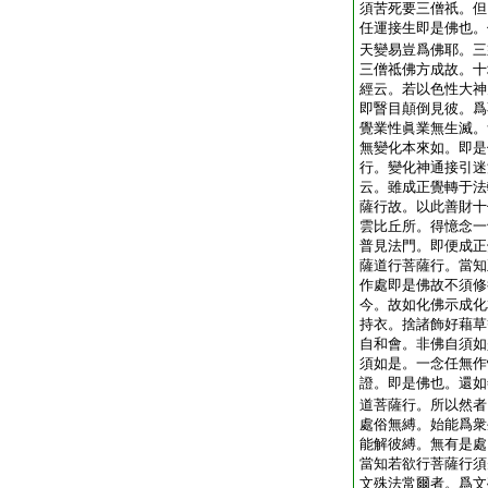
須苦死要三僧祇。但
任運接生即是佛也。
天變易豈爲佛耶。三
三僧祗佛方成故。十
經云。若以色性大神
即瞖目顛倒見彼。爲
覺業性眞業無生滅。
無變化本來如。即是
行。變化神通接引迷
云。雖成正覺轉于法
薩行故。以此善財十
雲比丘所。得憶念一
普見法門。即便成正
薩道行菩薩行。當知
作處即是佛故不須修
今。故如化佛示成化
持衣。捨諸飾好藉草
自和會。非佛自須如
須如是。一念任無作
證。即是佛也。還如
道菩薩行。所以然者
處俗無縛。始能爲衆
能解彼縛。無有是處
當知若欲行菩薩行須
文殊法常爾者。爲文