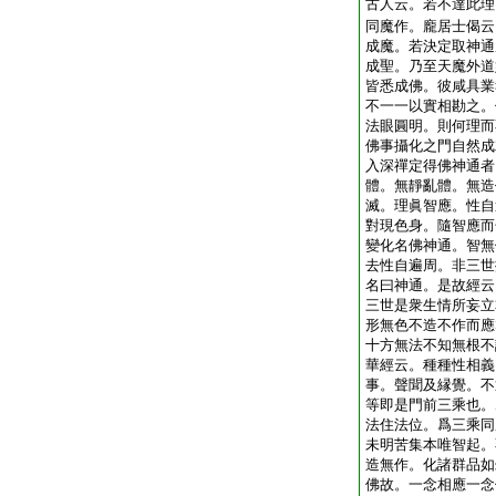
古人云。若不達此理
同魔作。龐居士偈云
成魔。若決定取神通
成聖。乃至天魔外道
皆悉成佛。彼咸具業
不一一以實相勘之。
法眼圓明。則何理而
佛事攝化之門自然成
入深禪定得佛神通者
體。無靜亂體。無造
滅。理眞智應。性自
對現色身。隨智應而
變化名佛神通。智無
去性自遍周。非三世
名曰神通。是故經云
三世是衆生情所妄立
形無色不造不作而應
十方無法不知無根不
華經云。種種性相義
事。聲聞及縁覺。不
等即是門前三乘也。
法住法位。爲三乘同
未明苦集本唯智起。
造無作。化諸群品如
佛故。一念相應一念