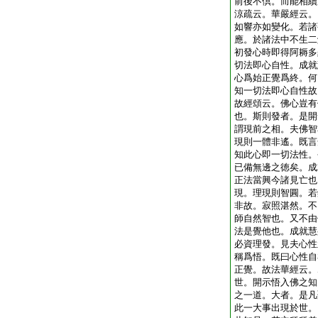
前後不倶。而能相續
涼疏云。華嚴經云。
如響亦如變化。若諸
應。於諸法中不生二
初發心時即得阿耨多
切法即心自性。成就
心爲始正覺爲終。何
知一切法即心自性故
故經頌云。佛心豈有
也。斯則發者。是開
謂現前之相。夫佛智
現則一體非遙。既言
知此心即一切法性。
已備無邊之徳矣。成
正法當興今諸見亡也
現。理現則智圓。若
非故。寂照湛然。不
師自然智也。又不由
法是覺他也。成就慧
必資理發。見夫心性
稱爲悟。既曰心性自
正覺。故法華經云。
世。開示悟入佛之知
之一道。大者。是凡
此一大事出現於世。