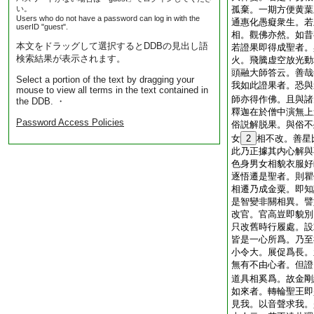
い。
孤棄。一期方便黄葉
Users who do not have a password can log in with the
通惠化愚癡衆生。若
userID "guest".
相。觀佛亦然。如昔
本文をドラッグして選択するとDDBの見出し語
若證果即得成聖者。
検索結果が表示されます。
火。飛騰虚空放光動
頭融大師答云。善哉
Select a portion of the text by dragging your
我如此證果者。恐與
mouse to view all terms in the text contained in
師亦得作佛。且與諸
the DDB. ・
釋迦在於僧中演無上
Password Access Policies
俗説解脱果。與俗不
女
2
相不改。善星
此乃正據其内心解與
色身男女相貌衣服好
逐悟遷是聖者。則瞿
相遷乃成金粟。即知
是智變非關相異。譬
改官。官高豈即貌別
只改舊時行履處。設
皆是一心所爲。乃至
小令大。展促爲長。
無有不由心者。但證
道具相奚爲。故金剛
如來者。轉輪聖王即
見我。以音聲求我。