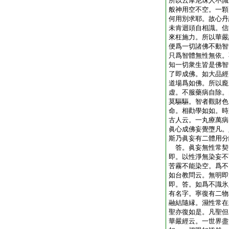
所以云摩尼珠人不識
般神用空不空。一顆
何用別求耶。故心丹
未肯迴頭自相識。信
來枉施力。所以華嚴
便爲一切諸佛不動智
只爲智體無性無依。
知一切衆生皆是佛智
了即成佛。如大品經
道場爲如佛。所以龐
虚。不服藥病自除。
莫驅驅。智者觀財色
命。相勸學如如。時
古人云。一丸療萬病
眞心成佛妄覺墮凡。
斯乃眞妄有二體用分
答。眞妄無性常契
即。以性淨無染妄不
苦霧不能染空。爲不
如台教問云。無明即
即。答。如爲不識氷
有名字。寧復有二物
融結隨縁。濕性常在
聖亦復如是。凡聖但
華嚴經云。一世界盡