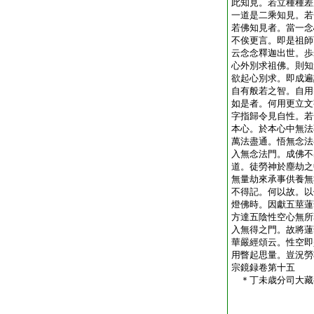
此知見。若立種種差
一道是二乘知見。若
若佛知見者。當一念
不俟更言。即是祖師
云念念釋迦出世。歩
心外別求祖佛。則知
欲起心別求。即成遍
自有般若之智。自用
如是者。何用更立文
字指歸令見自性。若
本心。於本心中無法
萬法盡通。悟無念法
入無念法門。成佛不
道。徒勞神於塵劫之
無量劫來承事供養無
不得記。何以故。以
燈佛時。因獻五莖蓮
方達五陰性空心無所
入無得之門。故將蓮
華嚴經頌云。性空即
用瞥起思量。豈況勞
宗鏡録卷第十五
＊丁未歳分司大