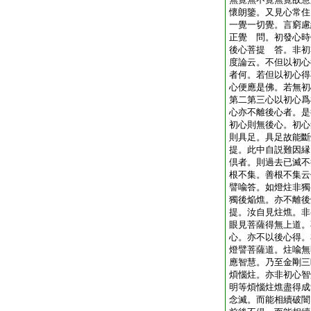
懷朗鑒。又見心常住
一覺一切覺。言窮慮
正覺
問。初發心時
後心菩提
答。非初
度論云。不但以初心
者何。若但以初心得
心便應是佛。若無初
第二第三心以初心爲
心亦不離後心者。是
初心則無後心。初心
則具足。具足故能斷
提。此中自説難因縁
倶者。則過去已滅不
根不集。善根不集云
譬喩答。如燈炷非獨
獨後焔燋。亦不離後
提。汝自見炷燋。非
眼見菩薩得無上道。
心。亦不以後心得。
燈譬菩薩道。炷喩無
應智慧。乃至金剛三
煩惱炷。亦非初心智
明等煩惱炷燋盡得成
念滅。而能相續破闇