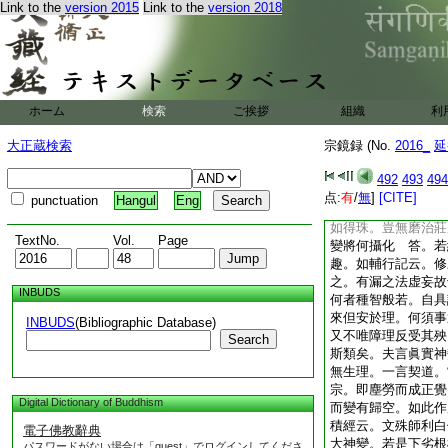
Link to the
version 2015
Link to the
version 2018
者巧匠治理。三者圓
五者内外明徹。六者
縷。八者置在瑠璃高
種種光明。十者能隨
心充滿其願。佛子當
種事出過衆聖。何等
ホーム
検索
ご挨拶
組織
利
二者持戒頭陀正行明
滿無缺。四者道行清
大正蔵検索
宗鏡録 (No.
2016_
延
神通内外明徹。六者
者貫以種種方便智縷
492
493
494
之上。九者觀衆生行
点:
有
/
無
]
[CITE]
punctuation
Hangul
Eng
職墮在佛數。能爲衆
如得珠。豈無磨治莊
TextNo.
Vol.
Page
變將何攝化
答。若
趣。如輔行記云。修
之。有漏之法虚妄故
INBUDS
何者種智般若。自具
來但安於理。何須事
INBUDS
(Bibliographic Database)
又不唯障理反受其殃
Search
斯類矣。夫言眞實神
無生理。一言契道。
宗。即塵勞而成正覺
Digital Dictionary of Buddhism
而變有歸空。如此作
積經云。文殊師利白
電子佛教辭典
大神變。若是下劣根
パスワードがない場合は「guest」でログインしてくださ