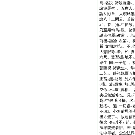
爲
名説
諸波羅蜜
レ
二
一
諸波羅蜜
。五度入
一
レ
論互顯章。大瓔珞無
論八十二問云。若皆
耶。答。攝
生便故
レ
乃至宛轉爲
親。諸
レ
説者仍屬
教道
。若
二
一
前後
誰論
次第
。
一
二
一
嚴
文相次第
。不
一
上
レ
大悲眼等
者。如
勝
一
二
六尺。雙犁扼
地不
レ
二
衆生
同
一子想
。
一
二
一
菩薩視
諸衆生
。常
二
一
二苦
。眼視既爾五
上
正當
無
財運
於六
三
レ
二
檀。於
衆生
無
所
レ
二
一
レ
空假
不
壞
實相
。
一
レ
二
一
央掘無減修也。見
二
爲
空假
所
攝。名
二
一
動搖
。遍
一切處
一
二
一
不
動。心無前思等
レ
後方覺了
。故起信
一
後念
令
其不
起。
一
二
法界能覺者誰。雖
二
法中等者。念念法界