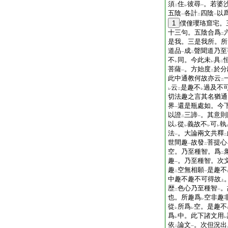
須
住
彼尋
。若婆
二
レ
一
五陰
各計
四陰
以
一
二
一
1
僕僮瓔珞窟宅。
十三句。五陰合爲
二
是我。三是我所。所
道品
成
聲聞道乃至
一
二
不
同。今此未
具
レ
レ
二
菩薩
。方始度
於分
一
二
此中通教何故亦云
二
云
是趣不
過及不
レ
二
レ
切法趣之言其名猶通
界
還是瓶處如。今
一
以證
三諦
。其意則
二
一
以
從
義故不
可
執
レ
レ
レ
レ
法
。大論兩文共釋
一
二
世間趣
故發
菩提心
一
二
空。乃至種智。爲
二
趣
。乃至種智。次
一
趣
空無相願
是趣不
二
一
中趣不趣不可得故
上
歴
色心乃至種智
。
二
一
也。所趣爲
空非趣
レ
從
所爲
空。是趣不
レ
レ
爲
中。此下諸文用
レ
レ
依
論文
。次但況出
二
一