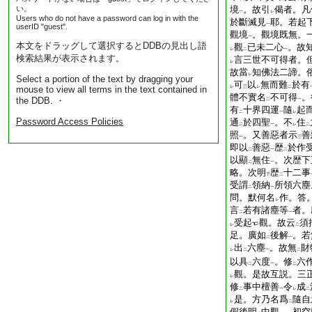
い。
境
。故引
偈者。凡
一
レ
Users who do not have a password can log in with the
於斷滅見
耶。若起
一
userID "guest".
觀境
。觀境既無。
一
本文をドラッグして選択するとDDBの見出し語
觀
已未二心
。故
レ
二
一
検索結果が表示されます。
言三世不可得者。
レ
故當
知佛法二諦。
レ
Select a portion of the text by dragging your
可
以
無而難
於有
mouse to view all terms in the text contained in
レ
三
レ
二
體不實名
不可得
。
the DDB. ・
二
一
有
十界四運
隨
起
二
一
レ
Password Access Policies
通
於四聖
。不
住
二
一
レ
二
照
。又善惡者示
善
一
三
即以
善惡
歴
於作
二
一
二
以顯
無住
。次歴下
二
一
略。次明
歴
十二事
下
二
受謂
領納
所領六塵
二
一
問。默何名
作。答
レ
言
若有諸塵等
者。
二
一
受起
觀。故云
須
レ
二
足。廣如
後解
。若
二
一
出
六塵
。故無
財
レ
二
一
二
以具
六度
。修
六
二
一
二
觀。是故互説。三
レ
修
事中檀善
令
成
二
一
レ
二
是。方乃名爲
隨自
レ
二
假後明
中觀
。初空