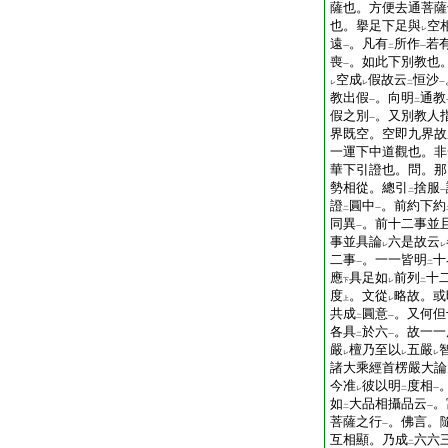
薩也。方便去通菩薩
也。擧足下足與
空
レ
遠
。凡有
所作
若
一
二
一
喪
。如此下別教也
一
空成
假故云
恒沙
レ
レ
二
一
教出假
。向明
通教
一
二
假之別
。又別教人
一
界既空。空即九界故
一運下中道觀也。非
華下引證也。問。那
勢相從。總引
捨服
二
一
證
圓中
。前約下約
二
一
同異
。前十二事並
一
事並具論
六是故云
レ
レ
二事
。一一皆明
十
一
二
應
具足如
前列
十
下
レ
二
度
。文從
略故。或
上
レ
共成
圓意
。又何但
二
一
各具
於六
。故一一
二
一
嚴
檀乃至以
五嚴
レ
レ
レ
諸大乘經首楞嚴大論
今准
彼以明
度相
レ
二
一
如
大品相攝品云
。
二
一
菩薩之行
。佛言。
一
互相顯。乃成
六六
二