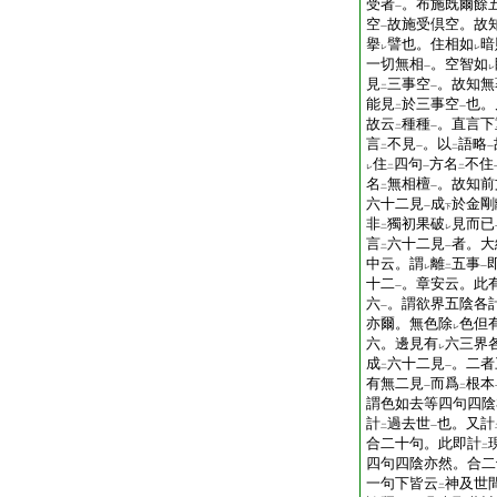
受者
。布施既爾餘
一
空
故施受倶空。故
一
擧
譬也。住相如
暗
レ
レ
一切無相
。空智如
一
レ
見
三事空
。故知無
二
一
能見
於三事空
也。
二
一
故云
種種
。直言下
二
一
言
不見
。以
語略
二
一
二
一
住
四句
方名
不住
レ
二
一
二
名
無相檀
。故知前
二
一
六十二見
成
於金剛
一
下
非
獨初果破
見而已
二
レ
言
六十二見
者。大
二
一
中云。謂
離
五事
レ
二
一
十二
。章安云。此
一
六
。謂欲界五陰各
一
亦爾。無色除
色但
レ
六。邊見有
六三界
レ
成
六十二見
。二者
二
一
有無二見
而爲
根本
一
二
謂色如去等四句四陰
計
過去世
也。又計
二
一
合二十句。此即計
二
四句四陰亦然。合二
一句下皆云
神及世
二