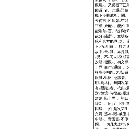
二
一
觀境
。又反觀下正
一
因縁
者。此逐
語便
一
二
觀下空觀成相。問。
云何言
所觀如
空能
二
レ
正顯
於能
。能如
二
一
レ
能則如
盲。彼譯者
レ
故分
能所
。空明各
二
一
縁和合方能見
之。
レ
不
假
明縁
。餘之
レ
二
一
故不
云
識。亦是識
レ
レ
見。不
同
小乘或
レ
レ
下
次明
假觀
。初文牒
二
一
十界
而作
通因
。
一
二
一
根塵空明以
之爲
縁
レ
レ
眼識因縁生意識者。
明
爲
縁。無間次第
一
レ
有
眼識
者。祇由
中
上
三
對
餘境
時復生
眼
二
一
二
次別明
十界
。初四
二
一
經部
。附
近小乘
一
二
一
因縁
。如
是次第生
一
レ
貪爲
惑本
毀
戒墮
二
一
レ
レ
中明
。實愛言
不墮
一
レ
問。一切凡夫誰得
レ