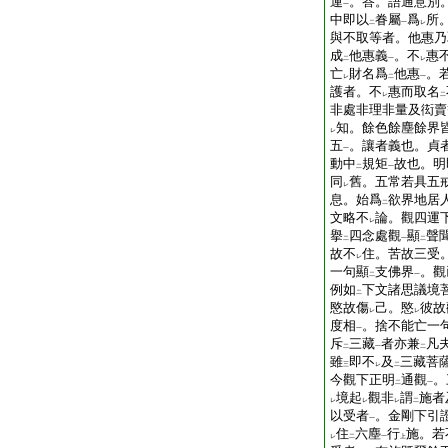
運
。答。語通意別
一
中即以
眷屬
爲
所
二
一
レ
與不取等者。他惠乃
成
他惠義
。不
惠
二
一
レ
亡
財名爲
他惠
。
レ
二
一
護者。不
惠而取名
レ
二
非處非理非量及衒賣
知。餘色餘塵餘界
レ
五
。讓者義也。貞
一
動中
規矩
故也。明
二
一
同
舊。五常若具五
レ
息。始爲
欲界地居
二
文略不
論。觀四運
レ
擧
四念處觀
顯
聲
二
一
二
故不
住。苦故三受
レ
一句顯
支佛界
。觀
二
一
例如
下文諸思議境
二
愍故傷
己。愍
彼故
レ
レ
度相
。捨不能亡一
一
斥
三藏
者亦兼
凡
二
一
二
雖
即不
及
三藏菩
三
レ
二
今觀下正明
通觀
。
二
一
境起
觀非
謂
施者
レ
レ
レ
二
以受者
。金剛下引
一
住
六塵
行
施。若
レ
二
一
上