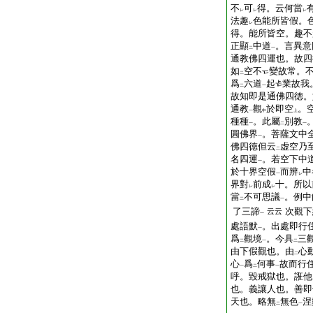
不
可
得。云何當
レ
レ
レ
法趣
色能所皆假。
レ
得。能所皆空。趣不
正顯
中道
。言異意
二
一
通教佛四運也。故四
如
空不
變故常。
二
爲
六道
起
業故我
二
一
故知即是通佛四徳。
通教
觀
於即空
。
一
中
上
種種
。此屬
別教
一
二
一
圓佛界
。菩薩文中
一
佛四徳但云
虚空乃
二
名四運
。若空下中
一
於十界空假
而辨
中
一
レ
界對
前成
十。所以
レ
レ
當
不可思議
。例中
二
一
了三諦
次觀下
云云
一
處語默
。出處即行
一
爲
觀境
。今具
三
二
一
二
由下假觀也。由
心
二
心
爲
何事
故而行
一
二
一
呼。毀戒獄也。誑他
也。義讓人也。善即
天也。略無
無色
涅
二
一