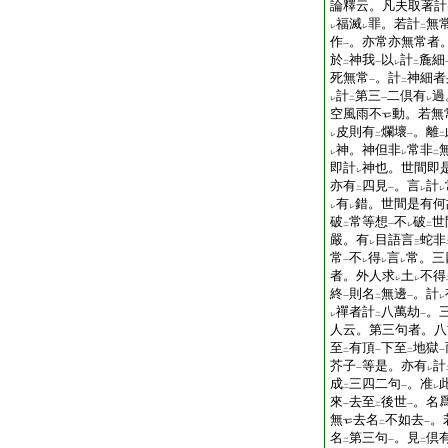
論釋云。凡夫取著計
福滅
罪。若計
無
レ
レ
二
作
。亦常亦無常者
一
於
神我
以
計
麁細
二
一
レ
二
死無常
。計
神細者
一
二
計
第三
二倶有
過
レ
二
一
レ
空風雨不
動。若無
皮則有
爛壞
。離
レ
二
一
二
神。神但非
常非
レ
レ
二
即計
神也。世間即
レ
亦有
四見
。言
計
二
一
レ
レ
有
錯。世間是有何
レ
レ
破
常等想
不
破
世
二
一
レ
二
嚴。有
目語言
蛇非
レ
三
常
不
得
言
常。三
一
レ
レ
レ
者。外人求
土
不得
レ
レ
終
則名
無邊
。計
一
二
一
レ
禪者計
八萬劫
。
レ
二
一
人云。第三句者。八
至
有頂
下至
地獄
二
一
二
一
芥子
等是。亦有
計
一
レ
成
三四二句
。准
二
一
レ
來
去至
後世
。名
一
二
一
無
去名
不如去
。
二
一
名
第三句
。見
倶
二
一
二