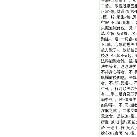
菩薩視
諸衆生
。常
二
一
二苦
。眼視既爾五
上
正當
無
財運
於六
三
レ
二
檀。於
衆生
無
所
レ
二
一
レ
空假
不
壞
實相
。
一
レ
二
一
央掘無減修也。見
二
爲
空假
所
攝。名
二
一
動搖
。遍
一切處
一
二
一
不
動。心無前思等
レ
後方覺了
。故起信
一
後念
令
其不
起。
一
二
法界能覺者誰。雖
二
法中等者。念念法界
不得身心等者。不
レ
既爾前後例然。語異
者。不
領
受邊
。
レ
二
一
生死
。行時頭等六
一
有
二手二足身及頭
二
喩中説
。雖
倶法界
一
二
如影等
。不
同
通
一
レ
二
涅槃之滅
。二乘空
一
竟空舍。是故無
復
二
楞嚴
以
1
是
互嚴
一
二
於
一念中
行
於六
二
一
二
捨心無
貪著
名
檀
二
一
レ