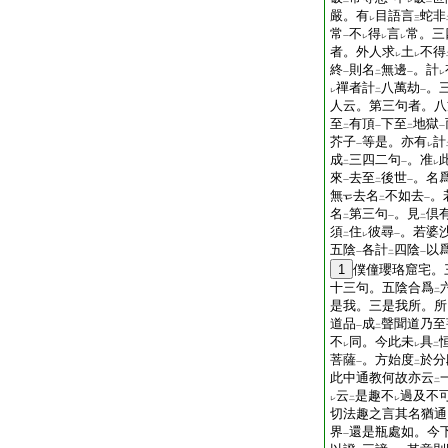
二
一
レ
二
嚴。有
目語言
蛇非
レ
三
常
不
得
言
常。三
一
レ
レ
レ
者。外人求
土
不得
レ
レ
終
則名
無邊
。計
一
二
一
レ
禪者計
八萬劫
。
レ
二
一
人云。第三句者。八
至
有頂
下至
地獄
二
一
二
一
芥子
等是。亦有
計
一
レ
成
三四二句
。准
二
一
レ
來
去至
後世
。名
一
二
一
無
去名
不如去
。
二
一
名
第三句
。見
倶
二
一
二
須
住
彼尋
。若婆
二
レ
一
五陰
各計
四陰
以
一
二
一
1
僕僮瓔珞窟宅。
十三句。五陰合爲
二
是我。三是我所。所
道品
成
聲聞道乃至
一
二
不
同。今此未
具
レ
レ
二
菩薩
。方始度
於分
一
二
此中通教何故亦云
二
云
是趣不
過及不
レ
二
レ
切法趣之言其名猶通
界
還是瓶處如。今
一