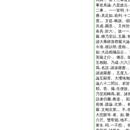
一
事並具論
六是故云
レ
レ
二事
。一一皆明
十
一
二
應
具足如
前列
十
下
レ
二
度
。文從
略故。或
上
レ
共成
圓意
。又何但
二
一
各具
於六
。故一一
二
一
嚴
檀乃至以
五嚴
レ
レ
レ
諸大乘經首楞嚴大論
今准
彼以明
度相
レ
二
一
如
大品相攝品云
。
二
一
菩薩之行
。佛言。
一
互相顯。乃成
六六
二
爲
名説
諸波羅蜜
レ
二
一
諸波羅蜜
。五度入
一
レ
論互顯章。大瓔珞無
論八十二問云。若皆
耶。答。攝
生便故
レ
乃至宛轉爲
親。諸
レ
説者仍屬
教道
。若
二
一
前後
誰論
次第
。
一
二
一
嚴
文相次第
。不
一
上
レ
大悲眼等
者。如
勝
一
二
六尺。雙犁扼
地不
レ
二
衆生
同
一子想
。
一
二
一