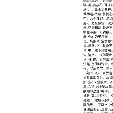
以證
三諦
。其意則
二
一
以
從
義故不
可
執
レ
レ
レ
レ
法
。大論兩文共釋
一
二
世間趣
故發
菩提心
一
二
空。乃至種智。爲
二
趣
。乃至種智。次
一
趣
空無相願
是趣不
二
一
中趣不趣不可得故
上
歴
色心乃至種智
。
二
一
也。所趣爲
空非趣
レ
從
所爲
空。是趣不
レ
レ
爲
中。此下諸文用
レ
レ
依
論文
。次但況出
二
一
不
可
得。云何當
レ
レ
レ
法趣
色能所皆假。
レ
得。能所皆空。趣不
正顯
中道
。言異意
二
一
通教佛四運也。故四
如
空不
變故常。
二
爲
六道
起
業故我
二
一
故知即是通佛四徳。
通教
觀
於即空
。
一
中
上
種種
。此屬
別教
一
二
一
圓佛界
。菩薩文中
一
佛四徳但云
虚空乃
二