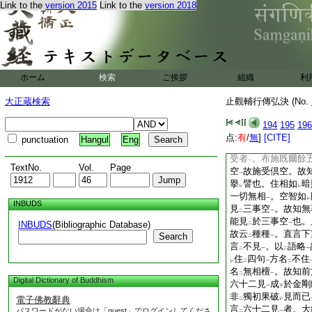
Link to the
version 2015
Link to the
version 2018
擧
四念處觀
顯
聲
二
一
二
故不
住。苦故三受
レ
一句顯
支佛界
。觀
二
一
例如
下文諸思議境
二
愍故傷
己。愍
彼故
レ
レ
度相
。捨不能亡一
一
ホーム
検索
ご挨拶
組織
利
斥
三藏
者亦兼
凡
二
一
二
雖
即不
及
三藏菩
三
レ
二
大正蔵検索
止觀輔行傳弘決 (No.
今觀下正明
通觀
。
二
一
境起
觀非
謂
施者
194
195
196
レ
レ
レ
二
以受者
。金剛下引
点:
有
/
無
]
[CITE]
一
punctuation
Hangul
Eng
住
六塵
行
施。若
レ
二
一
上
受者
。布施既爾餘
一
TextNo.
Vol.
Page
空
故施受倶空。故
一
擧
譬也。住相如
暗
レ
レ
一切無相
。空智如
一
レ
INBUDS
見
三事空
。故知無
二
一
能見
於三事空
也。
INBUDS
(Bibliographic Database)
二
一
故云
種種
。直言下
Search
二
一
言
不見
。以
語略
二
一
二
一
住
四句
方名
不住
レ
二
一
二
名
無相檀
。故知前
二
一
Digital Dictionary of Buddhism
六十二見
成
於金剛
一
下
非
獨初果破
見而已
電子佛教辭典
二
レ
言
六十二見
者。大
パスワードがない場合は「guest」でログインしてくださ
二
一