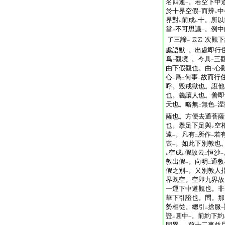
名四運
。若空下中
一
於十界空假
而辨
中
一
レ
界對
前成
十。所以
レ
レ
當
不可思議
。例中
二
一
了三諦
次觀下
云云
一
處語默
。出處即行
一
爲
觀境
。今具
三
二
一
二
由下假觀也。由
心
二
心
爲
何事
故而行
一
二
一
呼。毀戒獄也。誑他
也。義讓人也。善即
天也。略無
無色
涅
二
一
薩也。方便去通菩薩
也。擧足下足與
空
レ
遠
。凡有
所作
若
一
二
一
喪
。如此下別教也
一
空成
假故云
恒沙
レ
レ
二
一
教出假
。向明
通教
一
二
假之別
。又別教人
一
界既空。空即九界故
一運下中道觀也。非
華下引證也。問。那
勢相從。總引
捨服
二
一
證
圓中
。前約下約
二
一
同異
。前十二事並