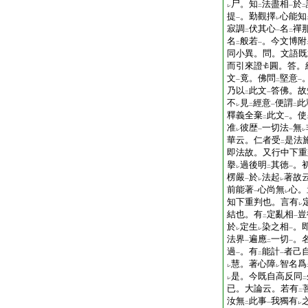
尸。知
法盡相
於
レ
二
一
二
提
。勤觀擇
心能知
一
レ
寂調
伏其心
名
禪
二
一
二
名
般若
。今文博附
二
一
同小異。問。文語既
而引來證
圓。答。
文
竟。佛問
堅意
一
二
一
乃以
此文
答佛。故
二
一
不
見
經意
便謂
此
レ
二
一
二
釋義全棄
此文
。使
二
一
准
彼歴
一切法
無
レ
一
一
レ
華云。仁者受
是法
二
即法故。又行中下重
擧
過後明
其徳
。
レ
二
一
楞嚴
於
法起
著故
一
レ
レ
前能著
心尚無
心。
一
レ
知下重判也。言有
レ
結也。有
定亂相
豈
二
一
於
定生
染之相
。
レ
レ
一
法界
遍應
一切
。
一
二
一
過
。有
能計
者己
一
二
一
慧。著心障
智名爲
レ
レ
是。今既自高反同
レ
二
已。大論云。若有
二
汝無
此事
我獨有
二
一
レ