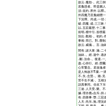
故云
魔怨
。此三倒
二
一
若麁惑者。即是圓人
須
並約
界外
以釋
下
二
一
上
外四魔乃至麁細體一
下況釋。尚成
一切
二
一
破
四魔
成
三三昧
二
一
二
一
以
五莊嚴歴
十二事
レ
二
前明
檀中引
首楞嚴
レ
二
別出
觀相
。初約
二
一
二
事相
而已。對
塵制
一
レ
故云
威儀
。言
油
二
一
二
間有
諸大衆
滿
二
二
一
二
油鉢
。經
遊中
過
一
二
一
斷
汝命
。復遣
一
レ
二
一
二
盡
心持行。經
歴爾
レ
二
心常繋念。若放逸者
是人怖故不
棄
一
二
不
失
念慧
。雖
見
レ
二
一
レ
苦不生不滅
。五根
一
語異事同。但名下斥
三途
人天受
樂。不
一
レ
據
理亦應
合斥
持
レ
四
三
レ
有
四善事
墮
三惡
二
一
二
人天
尚斥
無
理況
一
レ
レ
下明
用
觀意
。應