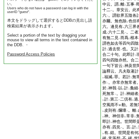
い。
中云。謂
離
五事
レ
二
一
Users who do not have a password can log in with the
十二
。章安云。此
一
userID "guest".
六
。謂欲界五陰各
一
本文をドラッグして選択するとDDBの見出し語
亦爾。無色除
色但
レ
検索結果が表示されます。
六。邊見有
六三界
レ
成
六十二見
。二者
二
一
Select a portion of the text by dragging your
有無二見
而爲
根本
mouse to view all terms in the text contained in
一
二
謂色如去等四句四陰
the DDB. ・
計
過去世
也。又計
二
一
Password Access Policies
合二十句。此即計
二
四句四陰亦然。合二
一句下皆云
神及世
二
論釋云。凡夫取著計
福滅
罪。若計
無
レ
レ
二
作
。亦常亦無常者
一
於
神我
以
計
麁細
二
一
レ
二
死無常
。計
神細者
一
二
計
第三
二倶有
過
レ
二
一
レ
空風雨不
動。若無
皮則有
爛壞
。離
レ
二
一
二
神。神但非
常非
レ
レ
二
即計
神也。世間即
レ
亦有
四見
。言
計
二
一
レ
レ
有
錯。世間是有何
レ
レ
破
常等想
不
破
世