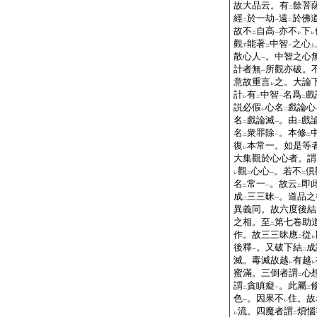
故大品云。有
餘菩
二
經
於一劫
遠
於佛
二
一
二
故不
自高
亦不
下
二
一
レ
レ
觀
能著
中智
之心
下
二
一
上
散心人
。中智之心
一
計者無
所觀亦破。
一
意故重言
之。大論
レ
計
有
中智
名爲
戲
レ
二
一
二
説必假
心名
戲論心
レ
二
名
戲論滅
。由
戲
二
一
二
名
衆罪除
。本修
二
一
二
復
本常一。如是等
レ
大集觀於心心者。謂
觀
心心
。若不
倶
レ
二
一
二
名
常一
。故云
即
二
一
二
成
三三昧
。道品之
二
一
異義同。故六度後結
之相。至
第七卷助
二
作。故三三昧應
從
二
レ
後釋
。又破下結
成
一
二
滅。毒滅故越
有越
レ
レ
蜜滿。三倒者謂
心
二
謂
貪瞋癡
。此屬
二
一
二
色
。因果不
住。故
一
レ
流。四魔者謂
煩惱
レ
二